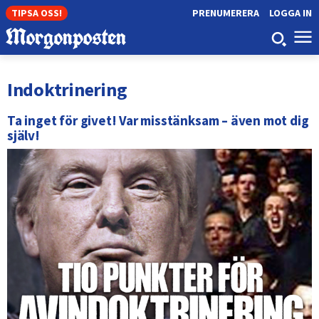
TIPSA OSS!
PRENUMERERA
LOGGA IN
Indoktrinering
Ta inget för givet! Var misstänksam – även mot dig
själv!