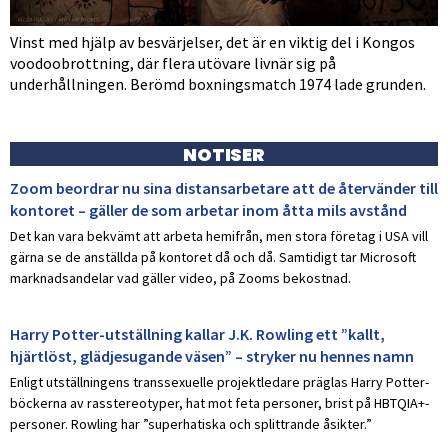
Vinst med hjälp av besvärjelser, det är en viktig del i Kongos
voodoobrottning, där flera utövare livnär sig på
underhållningen. Berömd boxningsmatch 1974 lade grunden.
NOTISER
Zoom beordrar nu sina distansarbetare att de återvänder till
kontoret – gäller de som arbetar inom åtta mils avstånd
Det kan vara bekvämt att arbeta hemifrån, men stora företag i USA vill
gärna se de anställda på kontoret då och då. Samtidigt tar Microsoft
marknadsandelar vad gäller video, på Zooms bekostnad.
Harry Potter-utställning kallar J.K. Rowling ett ”kallt,
hjärtlöst, glädjesugande väsen” – stryker nu hennes namn
Enligt utställningens transsexuelle projektledare präglas Harry Potter-
böckerna av rasstereotyper, hat mot feta personer, brist på HBTQIA+-
personer. Rowling har ”superhatiska och splittrande åsikter.”