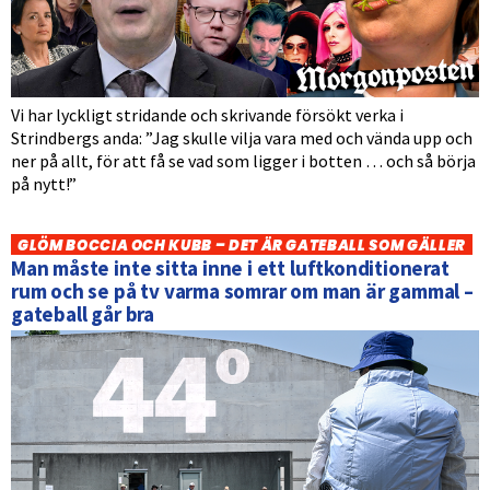
Vi har lyckligt stridande och skrivande försökt verka i
Strindbergs anda: ”Jag skulle vilja vara med och vända upp och
ner på allt, för att få se vad som ligger i botten … och så börja
på nytt!”
GLÖM BOCCIA OCH KUBB – DET ÄR GATEBALL SOM GÄLLER
Man måste inte sitta inne i ett luftkonditionerat
rum och se på tv varma somrar om man är gammal –
gateball går bra