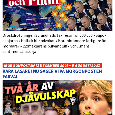
Droskdrottningen Strandhälls taxiresor för 500 000 • Säpo-
skojarna • Hallick blir advokat • Koranbrännare farligare än
mördare? • Lyxmäklarens bulvanbluff • Schulmans
sentimentala sörja
MORGONPOSTEN 13 DECEMBER 2021 – 9 AUGUSTI 2023
KÄRA LÄSARE! NU SÄGER VI PÅ MORGONPOSTEN
FARVÄL