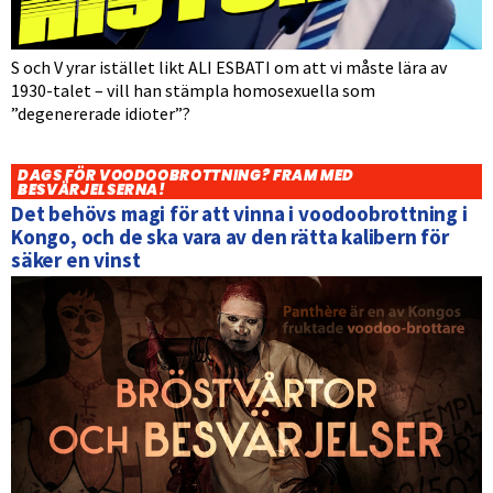
S och V yrar istället likt ALI ESBATI om att vi måste lära av
1930-talet – vill han stämpla homosexuella som
”degenererade idioter”?
DAGS FÖR VOODOOBROTTNING? FRAM MED
BESVÄRJELSERNA!
Det behövs magi för att vinna i voodoobrottning i
Kongo, och de ska vara av den rätta kalibern för
säker en vinst