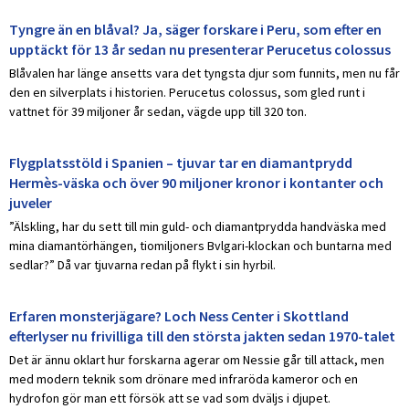
Tyngre än en blåval? Ja, säger forskare i Peru, som efter en
upptäckt för 13 år sedan nu presenterar Perucetus colossus
Blåvalen har länge ansetts vara det tyngsta djur som funnits, men nu får
den en silverplats i historien. Perucetus colossus, som gled runt i
vattnet för 39 miljoner år sedan, vägde upp till 320 ton.
Flygplatsstöld i Spanien – tjuvar tar en diamantprydd
Hermès-väska och över 90 miljoner kronor i kontanter och
juveler
”Älskling, har du sett till min guld- och diamantprydda handväska med
mina diamantörhängen, tiomiljoners Bvlgari-klockan och buntarna med
sedlar?” Då var tjuvarna redan på flykt i sin hyrbil.
Erfaren monsterjägare? Loch Ness Center i Skottland
efterlyser nu frivilliga till den största jakten sedan 1970-talet
Det är ännu oklart hur forskarna agerar om Nessie går till attack, men
med modern teknik som drönare med infraröda kameror och en
hydrofon gör man ett försök att se vad som dväljs i djupet.