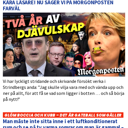
KÄRA LÄSARE! NU SÄGER VI PÅ MORGONPOSTEN
FARVÄL
Vi har lyckligt stridande och skrivande försökt verka i
Strindbergs anda: ”Jag skulle vilja vara med och vända upp och
ner på allt, för att få se vad som ligger i botten … och så börja
på nytt!”
GLÖM BOCCIA OCH KUBB – DET ÄR GATEBALL SOM GÄLLER
Man måste inte sitta inne i ett luftkonditionerat
rum och se på tv varma somrar om man är gammal –