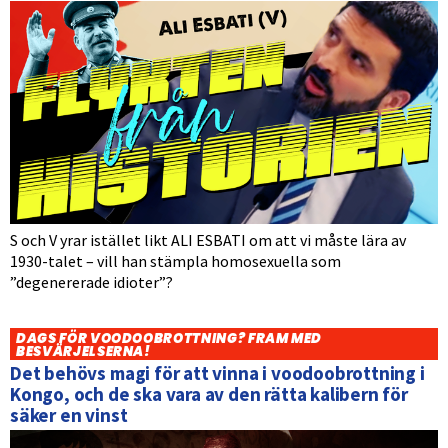
S och V yrar istället likt ALI ESBATI om att vi måste lära av
1930-talet – vill han stämpla homosexuella som
”degenererade idioter”?
DAGS FÖR VOODOOBROTTNING? FRAM MED
BESVÄRJELSERNA!
Det behövs magi för att vinna i voodoobrottning i
Kongo, och de ska vara av den rätta kalibern för
säker en vinst