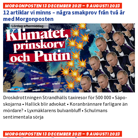
MORGONPOSTEN 13 DECEMBER 2021 – 9 AUGUSTI 2023
12 artiklar vi minns – några smakprov från två år
med Morgonposten
Droskdrottningen Strandhälls taxiresor för 500 000 • Säpo-
skojarna • Hallick blir advokat • Koranbrännare farligare än
mördare? • Lyxmäklarens bulvanbluff • Schulmans
sentimentala sörja
MORGONPOSTEN 13 DECEMBER 2021 – 9 AUGUSTI 2023