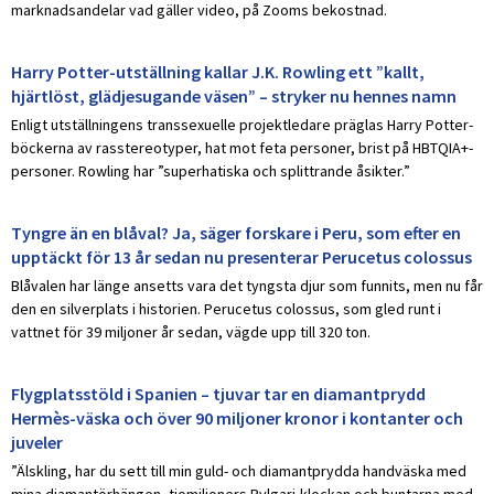
marknadsandelar vad gäller video, på Zooms bekostnad.
Harry Potter-utställning kallar J.K. Rowling ett ”kallt,
hjärtlöst, glädjesugande väsen” – stryker nu hennes namn
Enligt utställningens transsexuelle projektledare präglas Harry Potter-
böckerna av rasstereotyper, hat mot feta personer, brist på HBTQIA+-
personer. Rowling har ”superhatiska och splittrande åsikter.”
Tyngre än en blåval? Ja, säger forskare i Peru, som efter en
upptäckt för 13 år sedan nu presenterar Perucetus colossus
Blåvalen har länge ansetts vara det tyngsta djur som funnits, men nu får
den en silverplats i historien. Perucetus colossus, som gled runt i
vattnet för 39 miljoner år sedan, vägde upp till 320 ton.
Flygplatsstöld i Spanien – tjuvar tar en diamantprydd
Hermès-väska och över 90 miljoner kronor i kontanter och
juveler
”Älskling, har du sett till min guld- och diamantprydda handväska med
mina diamantörhängen, tiomiljoners Bvlgari-klockan och buntarna med