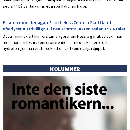
sedlar?” Då var tjuvarna redan på flykt i sin hyrbil.
Erfaren monsterjägare? Loch Ness Center i Skottland
efterlyser nu frivilliga till den största jakten sedan 1970-talet
Det är ännu oklart hur forskarna agerar om Nessie går till attack, men
med modern teknik som drönare med infraröda kameror och en
hydrofon gör man ett försök att se vad som dväljs i djupet.
KOLUMNER