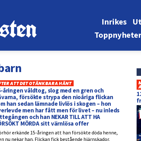
Inrikes
Ut
Toppnyhete
barn
FTER ATT DET OTÄNKBARA HÄNT
-åringen våldtog, slog med en gren och
1
varna, försökte strypa den nioåriga flickan
f
m han sedan lämnade livlös i skogen – hon
erlevde men har fått men för livet – nu inleds
ättegången och han NEKAR TILL ATT HA
ÖRSÖKT MÖRDA sitt värnlösa offer
förhör erkände 15-åringen att han försökte döda henne,
n nu nekar han. Flickan fick bestående hjärnskador.