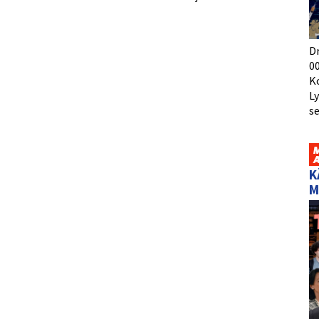
D
00
K
L
s
K
M