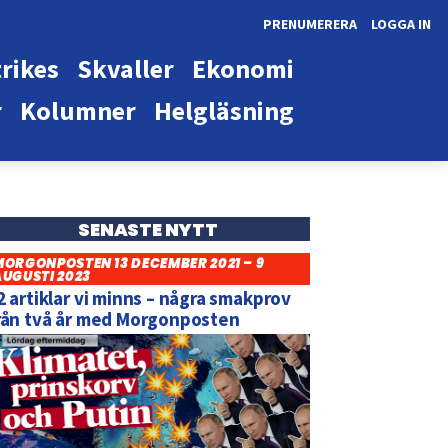
PRENUMERERA
LOGGA IN
rikes
Skvaller
Ekonomi
r
Kolumner
Helgläsning
SENASTE NYTT
MORGONPOSTEN 13 DECEMBER 2021 – 9
AUGUSTI 2023
2 artiklar vi minns – några smakprov
rån två år med Morgonposten