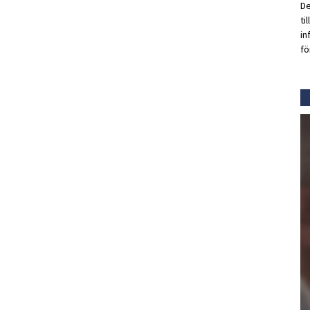
De
ti
in
fö