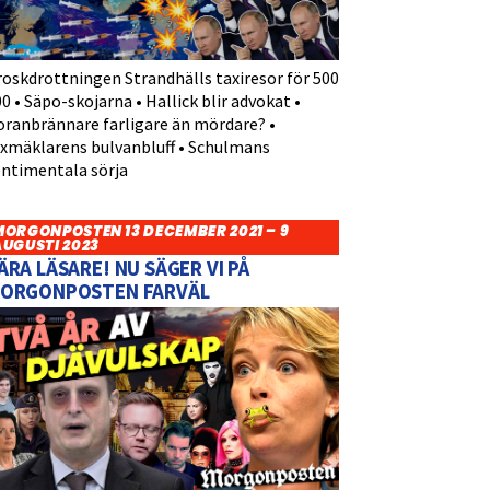
roskdrottningen Strandhälls taxiresor för 500
0 • Säpo-skojarna • Hallick blir advokat •
oranbrännare farligare än mördare? •
yxmäklarens bulvanbluff • Schulmans
entimentala sörja
MORGONPOSTEN 13 DECEMBER 2021 – 9
AUGUSTI 2023
ÄRA LÄSARE! NU SÄGER VI PÅ
ORGONPOSTEN FARVÄL