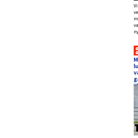
Vi
ve
me
va
ny
M
l
v
g