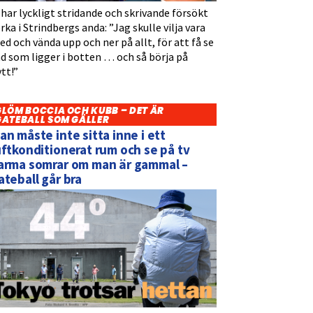
 har lyckligt stridande och skrivande försökt
rka i Strindbergs anda: ”Jag skulle vilja vara
d och vända upp och ner på allt, för att få se
d som ligger i botten … och så börja på
tt!”
GLÖM BOCCIA OCH KUBB – DET ÄR
GATEBALL SOM GÄLLER
an måste inte sitta inne i ett
uftkonditionerat rum och se på tv
arma somrar om man är gammal –
ateball går bra