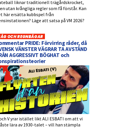
teball liknar traditionell trägårdskrocket,
n utan krångliga regler som få förstår. Kan
t här ersätta kubbspel från
ensinstationen? Läge att satsa på VM 2026?
BÅG OCH REGNBÅGAR
ommentar PRIDE: Förvirring råder, då
VENSK VÄNSTER VÄGRAR TA AVSTÅND
RÅN AGGRESSIVT BÖGHAT och
onspirationsteorier
och V yrar istället likt ALI ESBATI om att vi
ste lära av 1930-talet – vill han stämpla