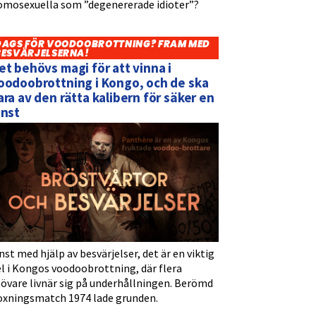
omosexuella som ”degenererade idioter”?
DAGS FÖR VOODOOBROTTNING? FRAM MED
BESVÄRJELSERNA!
et behövs magi för att vinna i
oodoobrottning i Kongo, och de ska
ara av den rätta kalibern för säker en
inst
nst med hjälp av besvärjelser, det är en viktig
l i Kongos voodoobrottning, där flera
tövare livnär sig på underhållningen. Berömd
oxningsmatch 1974 lade grunden.