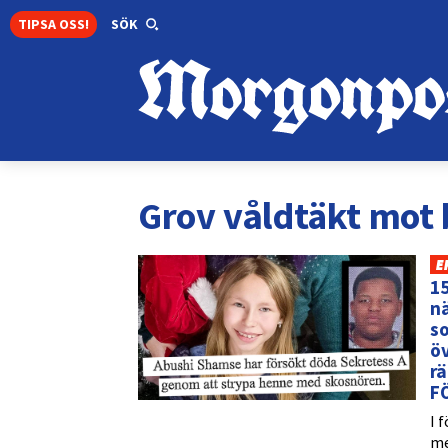
TIPSA OSS!
SÖK
Grov våldtäkt mot 
E
15
nä
so
öv
r
F
I 
me