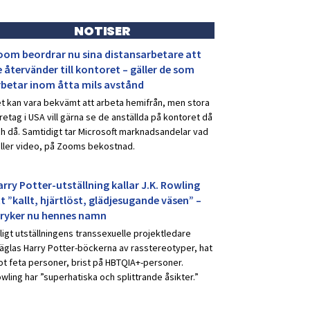
NOTISER
oom beordrar nu sina distansarbetare att
 återvänder till kontoret – gäller de som
rbetar inom åtta mils avstånd
t kan vara bekvämt att arbeta hemifrån, men stora
retag i USA vill gärna se de anställda på kontoret då
h då. Samtidigt tar Microsoft marknadsandelar vad
ller video, på Zooms bekostnad.
rry Potter-utställning kallar J.K. Rowling
t ”kallt, hjärtlöst, glädjesugande väsen” –
tryker nu hennes namn
ligt utställningens transsexuelle projektledare
äglas Harry Potter-böckerna av rasstereotyper, hat
t feta personer, brist på HBTQIA+-personer.
wling har ”superhatiska och splittrande åsikter.”