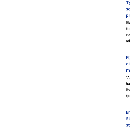
Ty
s
p
Bl
fu
Pe
mi
Fl
d
m
”Ä
ha
Bv
tj
E
Sk
s