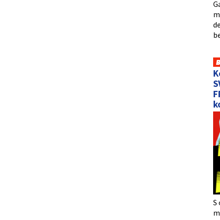
Ga
me
de
b
K
S
F
k
S 
må