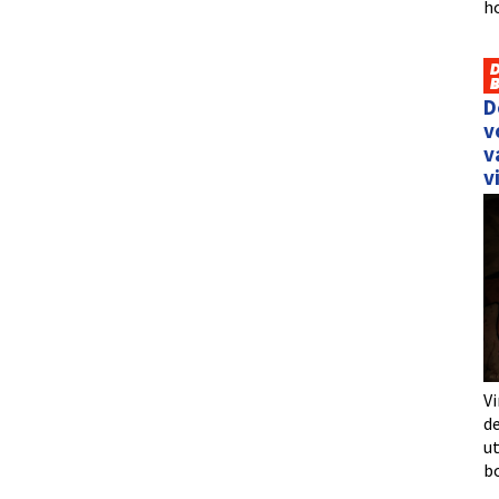
h
D
v
v
v
Vi
de
u
b