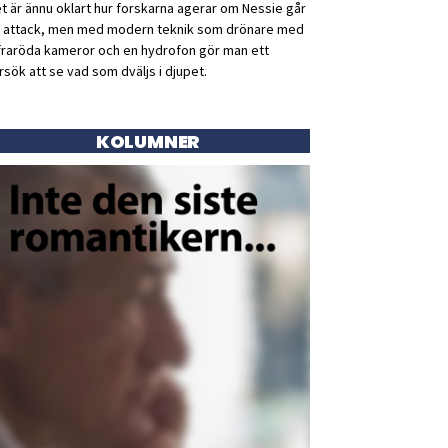
t är ännu oklart hur forskarna agerar om Nessie går
ll attack, men med modern teknik som drönare med
fraröda kameror och en hydrofon gör man ett
rsök att se vad som dväljs i djupet.
KOLUMNER