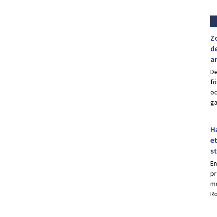
Z
de
a
De
fö
oc
gä
Ha
et
s
En
pr
mo
Ro