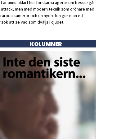
t är ännu oklart hur forskarna agerar om Nessie går
ll attack, men med modern teknik som drönare med
fraröda kameror och en hydrofon gör man ett
rsök att se vad som dväljs i djupet.
KOLUMNER