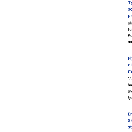
Ty
s
p
Bl
fu
Pe
mi
Fl
d
m
”Ä
ha
Bv
tj
E
Sk
s