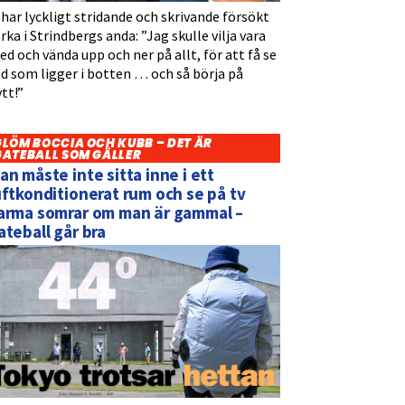
 har lyckligt stridande och skrivande försökt
rka i Strindbergs anda: ”Jag skulle vilja vara
d och vända upp och ner på allt, för att få se
d som ligger i botten … och så börja på
tt!”
GLÖM BOCCIA OCH KUBB – DET ÄR
GATEBALL SOM GÄLLER
an måste inte sitta inne i ett
uftkonditionerat rum och se på tv
arma somrar om man är gammal –
ateball går bra