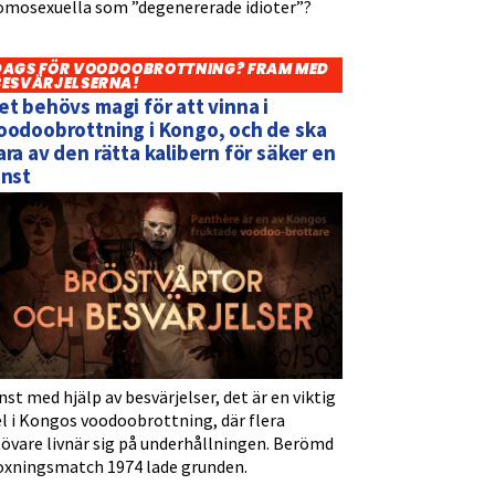
omosexuella som ”degenererade idioter”?
DAGS FÖR VOODOOBROTTNING? FRAM MED
BESVÄRJELSERNA!
et behövs magi för att vinna i
oodoobrottning i Kongo, och de ska
ara av den rätta kalibern för säker en
inst
nst med hjälp av besvärjelser, det är en viktig
l i Kongos voodoobrottning, där flera
tövare livnär sig på underhållningen. Berömd
oxningsmatch 1974 lade grunden.