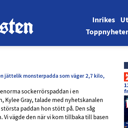
Inrikes
Ut
Toppnyhete
 en jättelik monsterpadda som väger 2,7 kilo,
1
 enorma sockerrörspaddan i en
f
em, Kylee Gray, talade med nyhetskanalen
 största paddan hon stött på. Den såg
Vi vägde den när vi kom tillbaka till basen