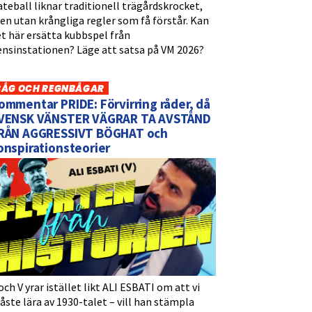
teball liknar traditionell trägårdskrocket,
n utan krångliga regler som få förstår. Kan
t här ersätta kubbspel från
ensinstationen? Läge att satsa på VM 2026?
BÅG OCH REGNBÅGAR
ommentar PRIDE: Förvirring råder, då
VENSK VÄNSTER VÄGRAR TA AVSTÅND
RÅN AGGRESSIVT BÖGHAT och
onspirationsteorier
och V yrar istället likt ALI ESBATI om att vi
ste lära av 1930-talet – vill han stämpla