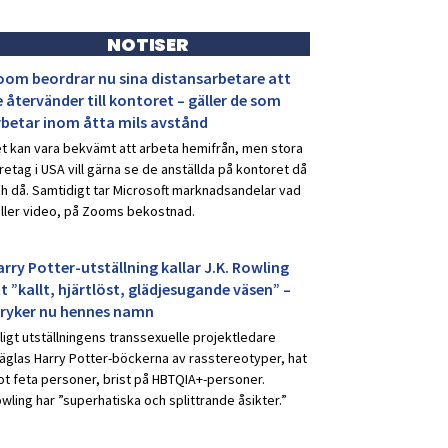
NOTISER
oom beordrar nu sina distansarbetare att
 återvänder till kontoret – gäller de som
rbetar inom åtta mils avstånd
t kan vara bekvämt att arbeta hemifrån, men stora
retag i USA vill gärna se de anställda på kontoret då
h då. Samtidigt tar Microsoft marknadsandelar vad
ller video, på Zooms bekostnad.
rry Potter-utställning kallar J.K. Rowling
t ”kallt, hjärtlöst, glädjesugande väsen” –
tryker nu hennes namn
ligt utställningens transsexuelle projektledare
äglas Harry Potter-böckerna av rasstereotyper, hat
t feta personer, brist på HBTQIA+-personer.
wling har ”superhatiska och splittrande åsikter.”