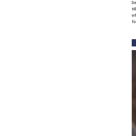
De
ti
in
fö