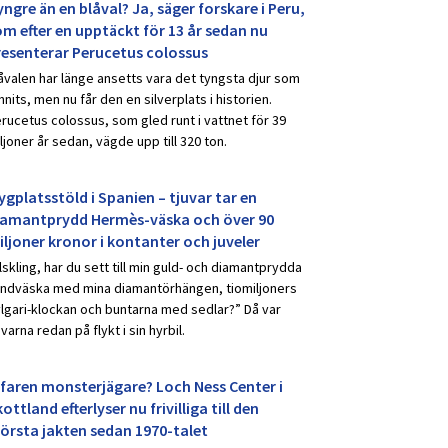
ngre än en blåval? Ja, säger forskare i Peru,
om efter en upptäckt för 13 år sedan nu
resenterar Perucetus colossus
åvalen har länge ansetts vara det tyngsta djur som
nnits, men nu får den en silverplats i historien.
rucetus colossus, som gled runt i vattnet för 39
ljoner år sedan, vägde upp till 320 ton.
ygplatsstöld i Spanien – tjuvar tar en
iamantprydd Hermès-väska och över 90
iljoner kronor i kontanter och juveler
lskling, har du sett till min guld- och diamantprydda
ndväska med mina diamantörhängen, tiomiljoners
lgari-klockan och buntarna med sedlar?” Då var
uvarna redan på flykt i sin hyrbil.
rfaren monsterjägare? Loch Ness Center i
ottland efterlyser nu frivilliga till den
törsta jakten sedan 1970-talet