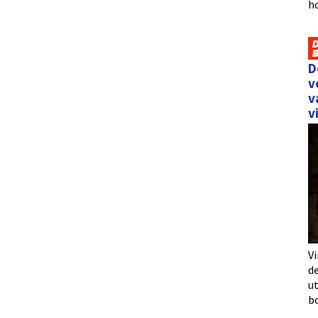
h
D
v
v
v
Vi
de
u
b