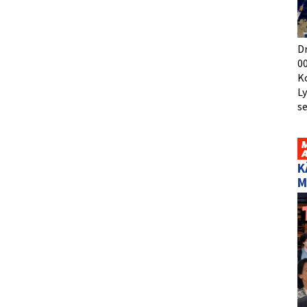
D
00
K
L
s
K
M