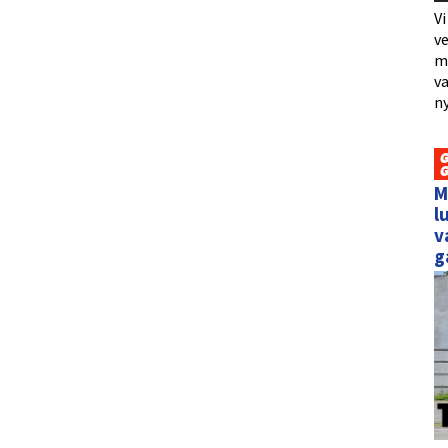
Vi
ve
me
va
ny
M
l
v
g