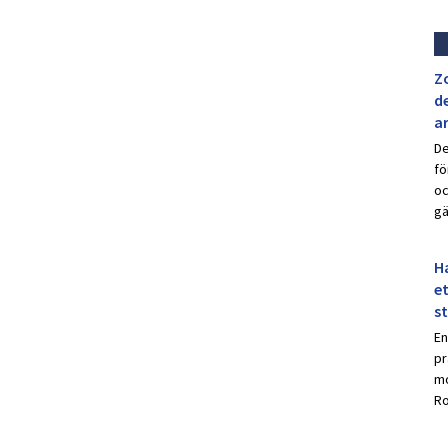
Z
de
a
De
fö
oc
gä
Ha
et
s
En
pr
mo
Ro