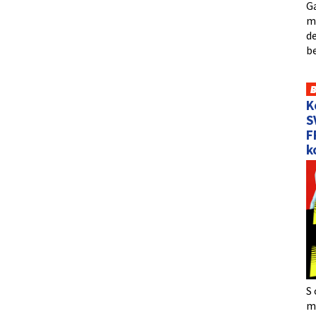
Ga
me
de
b
K
S
F
k
S 
må