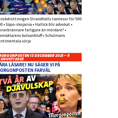
roskdrottningen Strandhälls taxiresor för 500
0 • Säpo-skojarna • Hallick blir advokat •
oranbrännare farligare än mördare? •
yxmäklarens bulvanbluff • Schulmans
entimentala sörja
MORGONPOSTEN 13 DECEMBER 2021 – 9
AUGUSTI 2023
ÄRA LÄSARE! NU SÄGER VI PÅ
ORGONPOSTEN FARVÄL