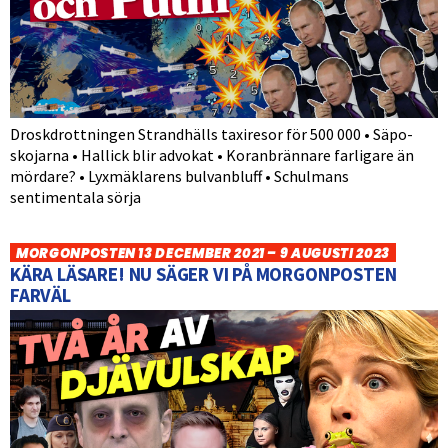
Droskdrottningen Strandhälls taxiresor för 500 000 • Säpo-
skojarna • Hallick blir advokat • Koranbrännare farligare än
mördare? • Lyxmäklarens bulvanbluff • Schulmans
sentimentala sörja
MORGONPOSTEN 13 DECEMBER 2021 – 9 AUGUSTI 2023
KÄRA LÄSARE! NU SÄGER VI PÅ MORGONPOSTEN
FARVÄL