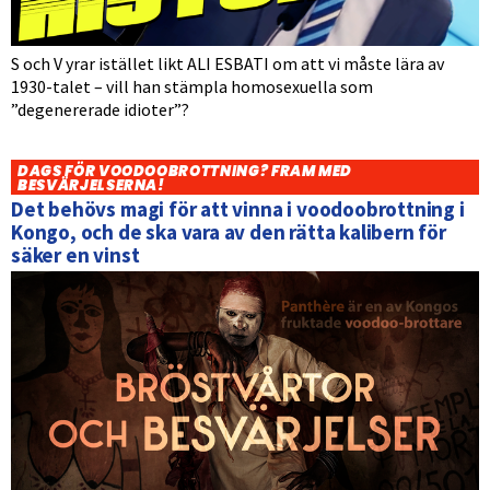
S och V yrar istället likt ALI ESBATI om att vi måste lära av
1930-talet – vill han stämpla homosexuella som
”degenererade idioter”?
DAGS FÖR VOODOOBROTTNING? FRAM MED
BESVÄRJELSERNA!
Det behövs magi för att vinna i voodoobrottning i
Kongo, och de ska vara av den rätta kalibern för
säker en vinst