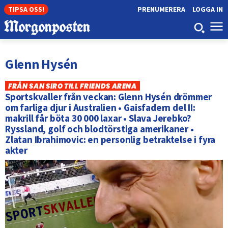
TIPSA OSS!
PRENUMERERA
LOGGA IN
Glenn Hysén
FRÅN SAN SIRO TILL FRIENDS ARENA
Sportskvaller från veckan: Glenn Hysén drömmer
om farliga djur i Australien • Gaisfadern del II:
makrill får böta 30 000 laxar • Slava Jerebko?
Ryssland, golf och blodtörstiga amerikaner •
Zlatan Ibrahimovic: en personlig betraktelse i fyra
akter