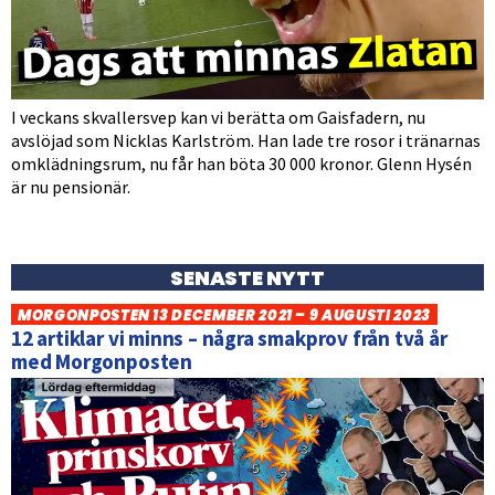
I veckans skvallersvep kan vi berätta om Gaisfadern, nu
avslöjad som Nicklas Karlström. Han lade tre rosor i tränarnas
omklädningsrum, nu får han böta 30 000 kronor. Glenn Hysén
är nu pensionär.
SENASTE NYTT
MORGONPOSTEN 13 DECEMBER 2021 – 9 AUGUSTI 2023
12 artiklar vi minns – några smakprov från två år
med Morgonposten