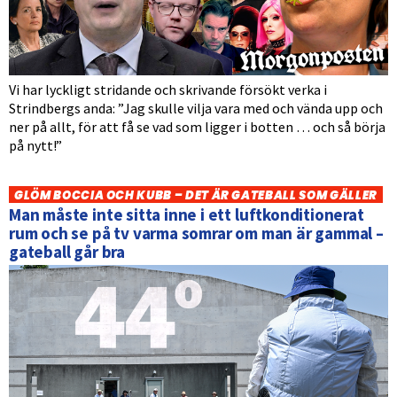
Vi har lyckligt stridande och skrivande försökt verka i
Strindbergs anda: ”Jag skulle vilja vara med och vända upp och
ner på allt, för att få se vad som ligger i botten … och så börja
på nytt!”
GLÖM BOCCIA OCH KUBB – DET ÄR GATEBALL SOM GÄLLER
Man måste inte sitta inne i ett luftkonditionerat
rum och se på tv varma somrar om man är gammal –
gateball går bra