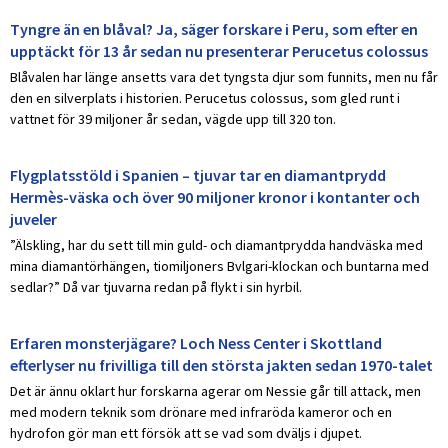
Tyngre än en blåval? Ja, säger forskare i Peru, som efter en
upptäckt för 13 år sedan nu presenterar Perucetus colossus
Blåvalen har länge ansetts vara det tyngsta djur som funnits, men nu får
den en silverplats i historien. Perucetus colossus, som gled runt i
vattnet för 39 miljoner år sedan, vägde upp till 320 ton.
Flygplatsstöld i Spanien – tjuvar tar en diamantprydd
Hermès-väska och över 90 miljoner kronor i kontanter och
juveler
”Älskling, har du sett till min guld- och diamantprydda handväska med
mina diamantörhängen, tiomiljoners Bvlgari-klockan och buntarna med
sedlar?” Då var tjuvarna redan på flykt i sin hyrbil.
Erfaren monsterjägare? Loch Ness Center i Skottland
efterlyser nu frivilliga till den största jakten sedan 1970-talet
Det är ännu oklart hur forskarna agerar om Nessie går till attack, men
med modern teknik som drönare med infraröda kameror och en
hydrofon gör man ett försök att se vad som dväljs i djupet.