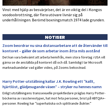
Vinst med hjälp av besvärjelser, det är en viktig del i Kongos
voodoobrottning, där flera utövare livnär sig på
underhållningen. Berömd boxningsmatch 1974 lade grunden.
NOTISER
Zoom beordrar nu sina distansarbetare att de återvänder till
kontoret – gäller de som arbetar inom åtta mils avstånd
Det kan vara bekvämt att arbeta hemifrån, men stora företag i USA vill
gärna se de anställda på kontoret då och då. Samtidigt tar Microsoft
marknadsandelar vad gäller video, på Zooms bekostnad.
Harry Potter-utställning kallar J.K. Rowling ett ”kallt,
hjärtlöst, glädjesugande väsen” – stryker nu hennes namn
Enligt utställningens transsexuelle projektledare präglas Harry Potter-
böckerna av rasstereotyper, hat mot feta personer, brist på HBTQIA+-
personer. Rowling har ”superhatiska och splittrande åsikter.”