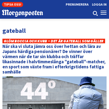
TIPSA OSS!
PRENUMERERA
LOGGA IN
gateball
GLÖM BOCCIA OCH KUBB – DET ÄR GATEBALL SOM GÄLLER
När ska vi sluta jämra oss över hettan och lära av
Japans härdiga pensionärer? De vinner över
värmen när de tar sin klubba och träffar
likasinnade i halvtimmeslånga ”gateball”-matcher,
en sport som växte fram i efterkrigstidens fattiga
samhälle