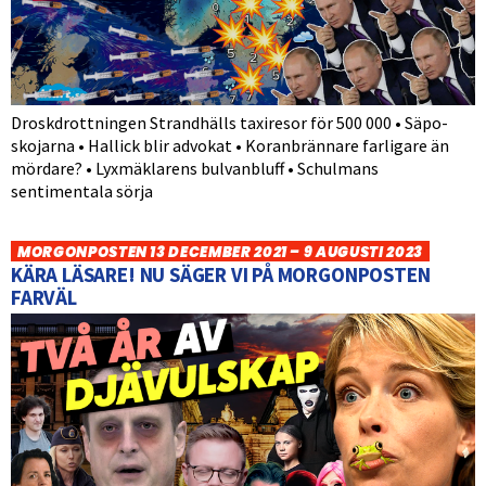
Droskdrottningen Strandhälls taxiresor för 500 000 • Säpo-
skojarna • Hallick blir advokat • Koranbrännare farligare än
mördare? • Lyxmäklarens bulvanbluff • Schulmans
sentimentala sörja
MORGONPOSTEN 13 DECEMBER 2021 – 9 AUGUSTI 2023
KÄRA LÄSARE! NU SÄGER VI PÅ MORGONPOSTEN
FARVÄL