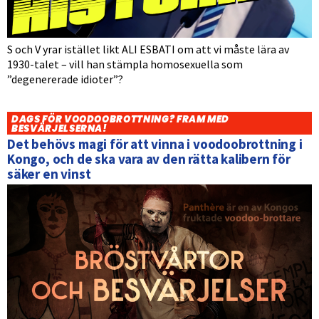
S och V yrar istället likt ALI ESBATI om att vi måste lära av
1930-talet – vill han stämpla homosexuella som
”degenererade idioter”?
DAGS FÖR VOODOOBROTTNING? FRAM MED
BESVÄRJELSERNA!
Det behövs magi för att vinna i voodoobrottning i
Kongo, och de ska vara av den rätta kalibern för
säker en vinst