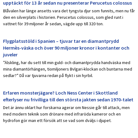
upptäckt för 13 år sedan nu presenterar Perucetus colossus
Blåvalen har länge ansetts vara det tyngsta djur som funnits, men nu får
den en silverplats i historien. Perucetus colossus, som gled runt i
vattnet för 39 miljoner år sedan, vägde upp till 320 ton.
Flygplatsstöld i Spanien – tjuvar tar en diamantprydd
Hermès-väska och över 90 miljoner kronor i kontanter och
juveler
”Älskling, har du sett till min guld- och diamantprydda handväska med
mina diamantörhängen, tiomiljoners Bvlgari-klockan och buntarna med
sedlar?” Då var tjuvarna redan på flykt i sin hyrbil.
Erfaren monsterjägare? Loch Ness Center i Skottland
efterlyser nu frivilliga till den största jakten sedan 1970-talet
Det är ännu oklart hur forskarna agerar om Nessie går till attack, men
med modern teknik som drönare med infraröda kameror och en
hydrofon gör man ett försök att se vad som dväljs i djupet.