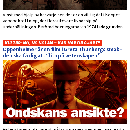
Vinst med hjälp av besvärjelser, det är en viktig del i Kongos
voodoobrottning, där flera utövare livnär sig på
underhållningen. Berömd boxningsmatch 1974 lade grunden.
KULTUR: NO, NO NOLAN – VAD HAR DU GJORT?
Oppenheimer är en film i Greta Thunbergs smak –
den ska få dig att “lita på vetenskapen”
Vetenskapens utövare utmålas som personer med mer hjärta