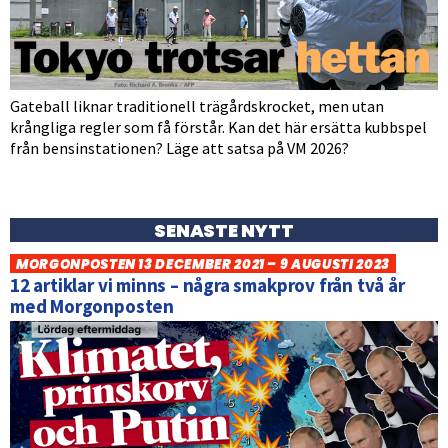
Gateball liknar traditionell trägårdskrocket, men utan
krångliga regler som få förstår. Kan det här ersätta kubbspel
från bensinstationen? Läge att satsa på VM 2026?
SENASTE NYTT
MORGONPOSTEN 13 DECEMBER 2021 – 9 AUGUSTI 2023
12 artiklar vi minns – några smakprov från två år
med Morgonposten