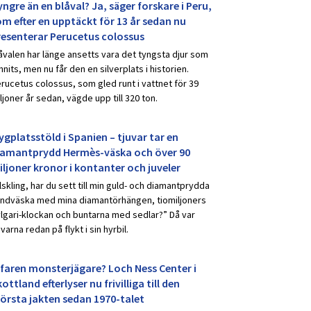
ngre än en blåval? Ja, säger forskare i Peru,
om efter en upptäckt för 13 år sedan nu
resenterar Perucetus colossus
åvalen har länge ansetts vara det tyngsta djur som
nnits, men nu får den en silverplats i historien.
rucetus colossus, som gled runt i vattnet för 39
ljoner år sedan, vägde upp till 320 ton.
ygplatsstöld i Spanien – tjuvar tar en
iamantprydd Hermès-väska och över 90
iljoner kronor i kontanter och juveler
lskling, har du sett till min guld- och diamantprydda
ndväska med mina diamantörhängen, tiomiljoners
lgari-klockan och buntarna med sedlar?” Då var
uvarna redan på flykt i sin hyrbil.
rfaren monsterjägare? Loch Ness Center i
ottland efterlyser nu frivilliga till den
törsta jakten sedan 1970-talet