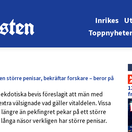
Inrikes
Ut
Toppnyhete
n större penisar, bekräftar forskare – beror på
1
ekdotiska bevis föreslagit att män med
f
extra välsignade vad gäller vitaldelen. Vissa
r längre än pekfingret pekar på ett större
långa näsor verkligen har större penisar.