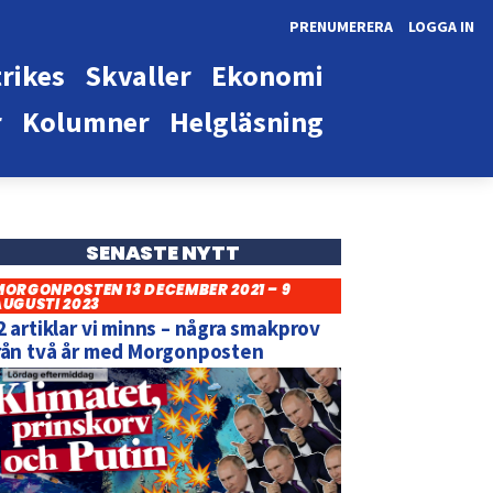
PRENUMERERA
LOGGA IN
rikes
Skvaller
Ekonomi
r
Kolumner
Helgläsning
SENASTE NYTT
MORGONPOSTEN 13 DECEMBER 2021 – 9
AUGUSTI 2023
2 artiklar vi minns – några smakprov
rån två år med Morgonposten