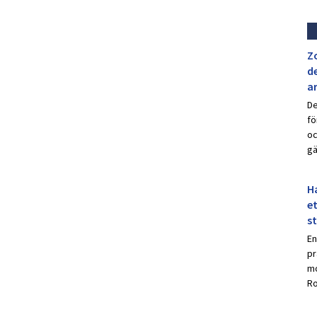
Z
de
a
De
fö
oc
gä
Ha
et
s
En
pr
mo
Ro