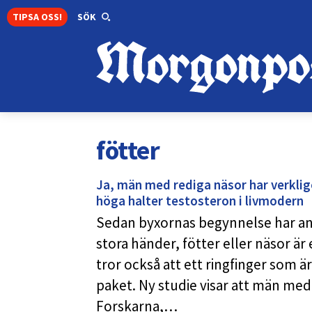
TIPSA OSS!
SÖK
fötter
Ja, män med rediga näsor har verklige
höga halter testosteron i livmodern
Sedan byxornas begynnelse har an
stora händer, fötter eller näsor är 
tror också att ett ringfinger som ä
paket. Ny studie visar att män med 
Forskarna,…