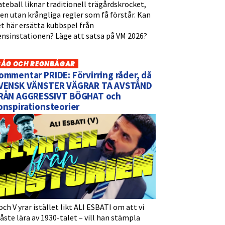
teball liknar traditionell trägårdskrocket,
n utan krångliga regler som få förstår. Kan
t här ersätta kubbspel från
ensinstationen? Läge att satsa på VM 2026?
BÅG OCH REGNBÅGAR
ommentar PRIDE: Förvirring råder, då
VENSK VÄNSTER VÄGRAR TA AVSTÅND
RÅN AGGRESSIVT BÖGHAT och
onspirationsteorier
och V yrar istället likt ALI ESBATI om att vi
ste lära av 1930-talet – vill han stämpla