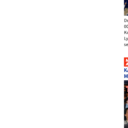
D
00
K
L
s
K
M