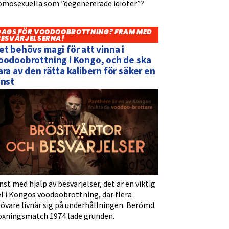
omosexuella som ”degenererade idioter”?
DAGS FÖR VOODOOBROTTNING? FRAM MED
BESVÄRJELSERNA!
et behövs magi för att vinna i
oodoobrottning i Kongo, och de ska
ara av den rätta kalibern för säker en
inst
nst med hjälp av besvärjelser, det är en viktig
l i Kongos voodoobrottning, där flera
tövare livnär sig på underhållningen. Berömd
oxningsmatch 1974 lade grunden.