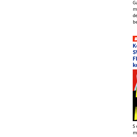
Ga
me
de
b
K
S
F
k
S 
må