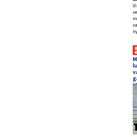
Vi
ve
me
va
ny
M
l
v
g