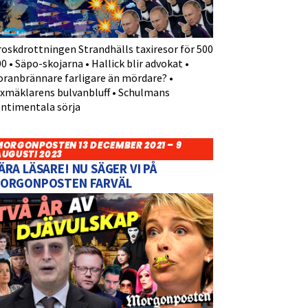
roskdrottningen Strandhälls taxiresor för 500
0 • Säpo-skojarna • Hallick blir advokat •
oranbrännare farligare än mördare? •
yxmäklarens bulvanbluff • Schulmans
entimentala sörja
MORGONPOSTEN 13 DECEMBER 2021 – 9
AUGUSTI 2023
ÄRA LÄSARE! NU SÄGER VI PÅ
ORGONPOSTEN FARVÄL