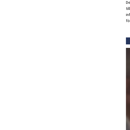
De
ti
in
fö