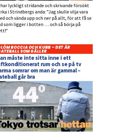
 har lyckligt stridande och skrivande försökt
rka i Strindbergs anda: ”Jag skulle vilja vara
d och vända upp och ner på allt, för att få se
d som ligger i botten … och så börja på
tt!”
GLÖM BOCCIA OCH KUBB – DET ÄR
GATEBALL SOM GÄLLER
an måste inte sitta inne i ett
uftkonditionerat rum och se på tv
arma somrar om man är gammal –
ateball går bra