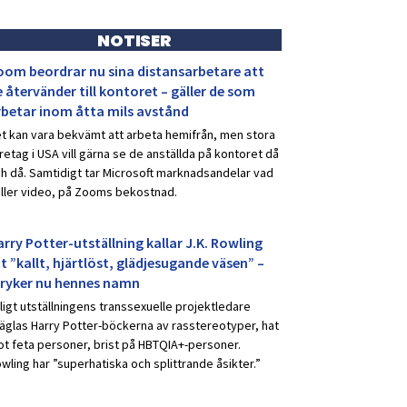
NOTISER
oom beordrar nu sina distansarbetare att
 återvänder till kontoret – gäller de som
rbetar inom åtta mils avstånd
t kan vara bekvämt att arbeta hemifrån, men stora
retag i USA vill gärna se de anställda på kontoret då
h då. Samtidigt tar Microsoft marknadsandelar vad
ller video, på Zooms bekostnad.
rry Potter-utställning kallar J.K. Rowling
t ”kallt, hjärtlöst, glädjesugande väsen” –
tryker nu hennes namn
ligt utställningens transsexuelle projektledare
äglas Harry Potter-böckerna av rasstereotyper, hat
t feta personer, brist på HBTQIA+-personer.
wling har ”superhatiska och splittrande åsikter.”