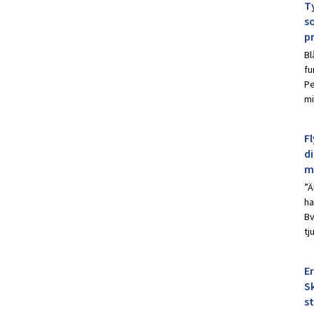
Ty
s
p
Bl
fu
Pe
mi
Fl
d
m
”Ä
ha
Bv
tj
E
Sk
s