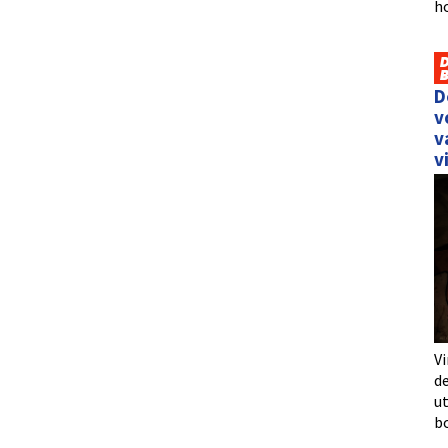
h
D
v
v
v
Vi
de
u
b