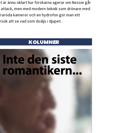
t är ännu oklart hur forskarna agerar om Nessie går
ll attack, men med modern teknik som drönare med
fraröda kameror och en hydrofon gör man ett
rsök att se vad som dväljs i djupet.
KOLUMNER