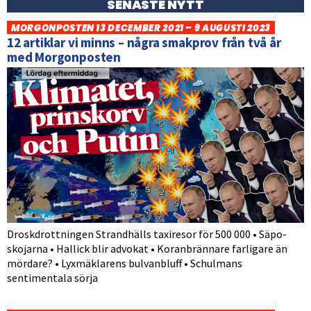
SENASTE NYTT
MORGONPOSTEN 13 DECEMBER 2021 – 9 AUGUSTI 2023
12 artiklar vi minns – några smakprov från två år
med Morgonposten
Droskdrottningen Strandhälls taxiresor för 500 000 • Säpo-
skojarna • Hallick blir advokat • Koranbrännare farligare än
mördare? • Lyxmäklarens bulvanbluff • Schulmans
sentimentala sörja