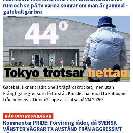
rum och se på tv varma somrar om man är gammal –
gateball går bra
Gateball liknar traditionell trägårdskrocket, men utan
krångliga regler som få förstår. Kan det här ersätta kubbspel
från bensinstationen? Läge att satsa på VM 2026?
BÅG OCH REGNBÅGAR
Kommentar PRIDE: Förvirring råder, då SVENSK
VÄNSTER VÄGRAR TA AVSTÅND FRÅN AGGRESSIVT