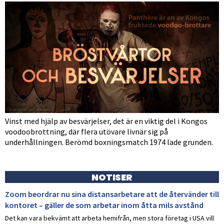
Vinst med hjälp av besvärjelser, det är en viktig del i Kongos
voodoobrottning, där flera utövare livnär sig på
underhållningen. Berömd boxningsmatch 1974 lade grunden.
NOTISER
Zoom beordrar nu sina distansarbetare att de återvänder till
kontoret – gäller de som arbetar inom åtta mils avstånd
Det kan vara bekvämt att arbeta hemifrån, men stora företag i USA vill