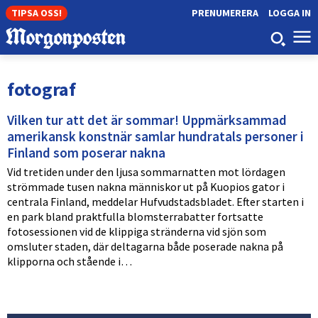
TIPSA OSS!
PRENUMERERA
LOGGA IN
fotograf
Vilken tur att det är sommar! Uppmärksammad
amerikansk konstnär samlar hundratals personer i
Finland som poserar nakna
Vid tretiden under den ljusa sommarnatten mot lördagen
strömmade tusen nakna människor ut på Kuopios gator i
centrala Finland, meddelar Hufvudstadsbladet. Efter starten i
en park bland praktfulla blomsterrabatter fortsatte
fotosessionen vid de klippiga stränderna vid sjön som
omsluter staden, där deltagarna både poserade nakna på
klipporna och stående i…