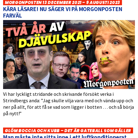
MORGONPOSTEN 13 DECEMBER 2021 – 9 AUGUSTI 2023
KÄRA LÄSARE! NU SÄGER VI PÅ MORGONPOSTEN
FARVÄL
Vi har lyckligt stridande och skrivande försökt verka i
Strindbergs anda: ”Jag skulle vilja vara med och vända upp och
ner på allt, för att få se vad som ligger i botten … och så börja
på nytt!”
GLÖM BOCCIA OCH KUBB – DET ÄR GATEBALL SOM GÄLLER
Man måste inte sitta inne i ett luftkonditionerat