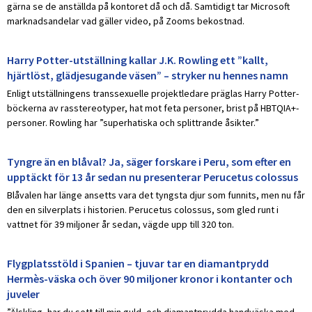
gärna se de anställda på kontoret då och då. Samtidigt tar Microsoft
marknadsandelar vad gäller video, på Zooms bekostnad.
Harry Potter-utställning kallar J.K. Rowling ett ”kallt,
hjärtlöst, glädjesugande väsen” – stryker nu hennes namn
Enligt utställningens transsexuelle projektledare präglas Harry Potter-
böckerna av rasstereotyper, hat mot feta personer, brist på HBTQIA+-
personer. Rowling har ”superhatiska och splittrande åsikter.”
Tyngre än en blåval? Ja, säger forskare i Peru, som efter en
upptäckt för 13 år sedan nu presenterar Perucetus colossus
Blåvalen har länge ansetts vara det tyngsta djur som funnits, men nu får
den en silverplats i historien. Perucetus colossus, som gled runt i
vattnet för 39 miljoner år sedan, vägde upp till 320 ton.
Flygplatsstöld i Spanien – tjuvar tar en diamantprydd
Hermès-väska och över 90 miljoner kronor i kontanter och
juveler
”Älskling, har du sett till min guld- och diamantprydda handväska med