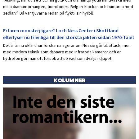
mina diamantörhängen, tiomiljoners Bvlgari-klockan och buntarna med
sedlar?” Då var tjuvarna redan på flykt i sin hyrbil.
Erfaren monsterjägare? Loch Ness Center i Skottland
efterlyser nu frivilliga till den största jakten sedan 1970-talet
Det är ännu oklart hur forskarna agerar om Nessie går till attack, men
med modern teknik som drönare med infraröda kameror och en
hydrofon gör man ett försök att se vad som dväljs i djupet.
KOLUMNER