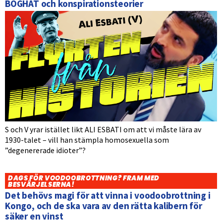
BÖGHAT och konspirationsteorier
S och V yrar istället likt ALI ESBATI om att vi måste lära av
1930-talet – vill han stämpla homosexuella som
”degenererade idioter”?
DAGS FÖR VOODOOBROTTNING? FRAM MED
BESVÄRJELSERNA!
Det behövs magi för att vinna i voodoobrottning i
Kongo, och de ska vara av den rätta kalibern för
säker en vinst