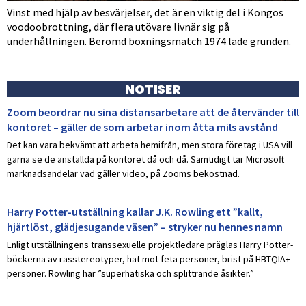
Vinst med hjälp av besvärjelser, det är en viktig del i Kongos
voodoobrottning, där flera utövare livnär sig på
underhållningen. Berömd boxningsmatch 1974 lade grunden.
NOTISER
Zoom beordrar nu sina distansarbetare att de återvänder till
kontoret – gäller de som arbetar inom åtta mils avstånd
Det kan vara bekvämt att arbeta hemifrån, men stora företag i USA vill
gärna se de anställda på kontoret då och då. Samtidigt tar Microsoft
marknadsandelar vad gäller video, på Zooms bekostnad.
Harry Potter-utställning kallar J.K. Rowling ett ”kallt,
hjärtlöst, glädjesugande väsen” – stryker nu hennes namn
Enligt utställningens transsexuelle projektledare präglas Harry Potter-
böckerna av rasstereotyper, hat mot feta personer, brist på HBTQIA+-
personer. Rowling har ”superhatiska och splittrande åsikter.”