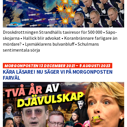
Droskdrottningen Strandhälls taxiresor för 500 000 • Säpo-
skojarna • Hallick blir advokat • Koranbrännare farligare än
mördare? • Lyxmäklarens bulvanbluff • Schulmans
sentimentala sörja
MORGONPOSTEN 13 DECEMBER 2021 – 9 AUGUSTI 2023
KÄRA LÄSARE! NU SÄGER VI PÅ MORGONPOSTEN
FARVÄL