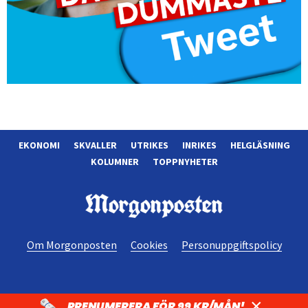
EKONOMI
SKVALLER
UTRIKES
INRIKES
HELGLÄSNING
KOLUMNER
TOPPNYHETER
Morgonposten
Om Morgonposten
Cookies
Personuppgiftspolicy
×
PRENUMERERA FÖR 99 KR/MÅN!