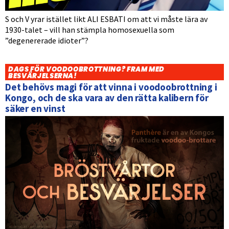
S och V yrar istället likt ALI ESBATI om att vi måste lära av
1930-talet – vill han stämpla homosexuella som
”degenererade idioter”?
DAGS FÖR VOODOOBROTTNING? FRAM MED
BESVÄRJELSERNA!
Det behövs magi för att vinna i voodoobrottning i
Kongo, och de ska vara av den rätta kalibern för
säker en vinst