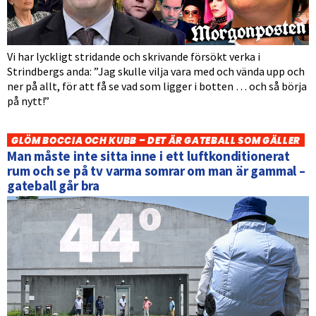
Vi har lyckligt stridande och skrivande försökt verka i
Strindbergs anda: ”Jag skulle vilja vara med och vända upp och
ner på allt, för att få se vad som ligger i botten … och så börja
på nytt!”
GLÖM BOCCIA OCH KUBB – DET ÄR GATEBALL SOM GÄLLER
Man måste inte sitta inne i ett luftkonditionerat
rum och se på tv varma somrar om man är gammal –
gateball går bra