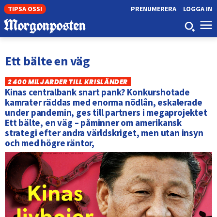
TIPSA OSS!
PRENUMERERA
LOGGA IN
Ett bälte en väg
2 400 MILJARDER TILL KRISLÄNDER
Kinas centralbank snart pank? Konkurshotade
kamrater räddas med enorma nödlån, eskalerade
under pandemin, ges till partners i megaprojektet
Ett bälte, en väg – påminner om amerikansk
strategi efter andra världskriget, men utan insyn
och med högre räntor,