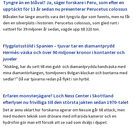
Tyngre än en blåval? Ja, säger forskare i Peru, som efter en
upptäckt för 13 år sedan nu presenterar Perucetus colossus
Blåvalen har länge ansetts vara det tyngsta djur som funnits, men nu får
den en silverplats i historien. Perucetus colossus, som gled runt i
vattnet för 39 miljoner år sedan, vägde upp till 320 ton.
Flygplatsstöld i Spanien – tjuvar tar en diamantprydd
Hermès-väska och över 90 miljoner kronor i kontanter och
juveler
”Älskling, har du sett till min guld- och diamantprydda handväska med
mina diamantörhängen, tiomiljoners Bvlgari-klockan och buntarna med
sedlar?” Då var tjuvarna redan på flykt i sin hyrbil.
Erfaren monsterjägare? Loch Ness Center i Skottland
efterlyser nu frivilliga till den största jakten sedan 1970-talet
Det är ännu oklart hur forskarna agerar om Nessie går till attack, men
med modern teknik som drönare med infraröda kameror och en
hydrofon gör man ett försök att se vad som dväljs i djupet.