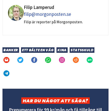
Filip Lamperud
filip@morgonposten.se
Filip är reporter på Morgonposten.
BANKER
ETT BÄLTE EN VÄG
KINA
STATSSKULD
HAR DU NÅGOT ATT SÄGA?
Prenumerera för 99 kr/mån och få tillgång till