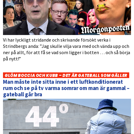
Vi har lyckligt stridande och skrivande försökt verka i
Strindbergs anda: ”Jag skulle vilja vara med och vända upp och
ner på allt, för att få se vad som ligger i botten … och så börja
på nytt!”
GLÖM BOCCIA OCH KUBB – DET ÄR GATEBALL SOM GÄLLER
Man måste inte sitta inne i ett luftkonditionerat
rum och se på tv varma somrar om man är gammal –
gateball går bra