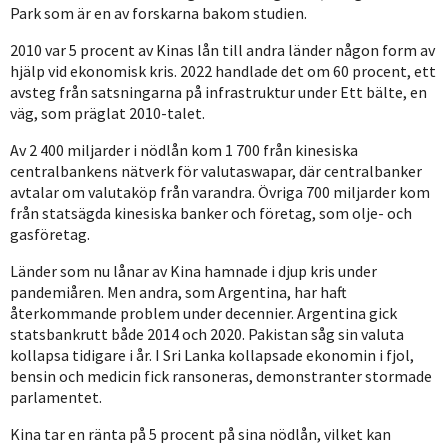
Park som är en av forskarna bakom studien.
2010 var 5 procent av Kinas lån till andra länder någon form av
hjälp vid ekonomisk kris. 2022 handlade det om 60 procent, ett
avsteg från satsningarna på infrastruktur under Ett bälte, en
väg, som präglat 2010-talet.
Av 2 400 miljarder i nödlån kom 1 700 från kinesiska
centralbankens nätverk för valutaswapar, där centralbanker
avtalar om valutaköp från varandra. Övriga 700 miljarder kom
från statsägda kinesiska banker och företag, som olje- och
gasföretag.
Länder som nu lånar av Kina hamnade i djup kris under
pandemiåren. Men andra, som Argentina, har haft
återkommande problem under decennier. Argentina gick
statsbankrutt både 2014 och 2020. Pakistan såg sin valuta
kollapsa tidigare i år. I Sri Lanka kollapsade ekonomin i fjol,
bensin och medicin fick ransoneras, demonstranter stormade
parlamentet.
Kina tar en ränta på 5 procent på sina nödlån, vilket kan