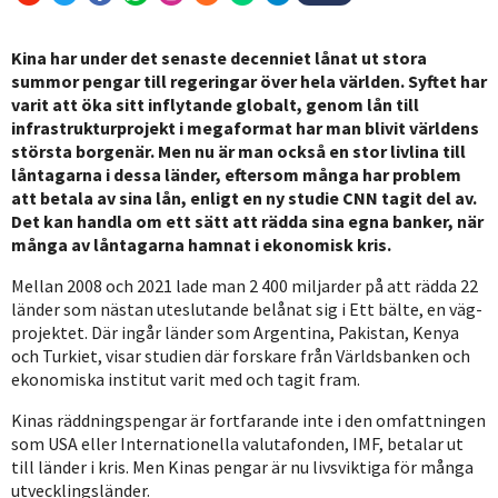
Kina har under det senaste decenniet lånat ut stora
summor pengar till regeringar över hela världen. Syftet har
varit att öka sitt inflytande globalt, genom lån till
infrastrukturprojekt i megaformat har man blivit världens
största borgenär. Men nu är man också en stor livlina till
låntagarna i dessa länder, eftersom många har problem
att betala av sina lån, enligt en ny studie CNN tagit del av.
Det kan handla om ett sätt att rädda sina egna banker, när
många av låntagarna hamnat i ekonomisk kris.
Mellan 2008 och 2021 lade man 2 400 miljarder på att rädda 22
länder som nästan uteslutande belånat sig i Ett bälte, en väg-
projektet. Där ingår länder som Argentina, Pakistan, Kenya
och Turkiet, visar studien där forskare från Världsbanken och
ekonomiska institut varit med och tagit fram.
Kinas räddningspengar är fortfarande inte i den omfattningen
som USA eller Internationella valutafonden, IMF, betalar ut
till länder i kris. Men Kinas pengar är nu livsviktiga för många
utvecklingsländer.