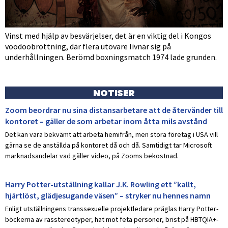
Vinst med hjälp av besvärjelser, det är en viktig del i Kongos
voodoobrottning, där flera utövare livnär sig på
underhållningen. Berömd boxningsmatch 1974 lade grunden.
NOTISER
Zoom beordrar nu sina distansarbetare att de återvänder till
kontoret – gäller de som arbetar inom åtta mils avstånd
Det kan vara bekvämt att arbeta hemifrån, men stora företag i USA vill
gärna se de anställda på kontoret då och då. Samtidigt tar Microsoft
marknadsandelar vad gäller video, på Zooms bekostnad.
Harry Potter-utställning kallar J.K. Rowling ett ”kallt,
hjärtlöst, glädjesugande väsen” – stryker nu hennes namn
Enligt utställningens transsexuelle projektledare präglas Harry Potter-
böckerna av rasstereotyper, hat mot feta personer, brist på HBTQIA+-