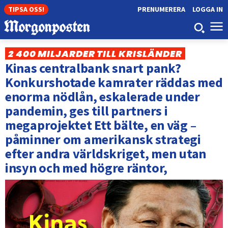
TIPSA OSS!
PRENUMERERA
LOGGA IN
2 400 MILJARDER TILL KRISLÄNDER
Kinas centralbank snart pank?
Konkurshotade kamrater räddas med
enorma nödlån, eskalerade under
pandemin, ges till partners i
megaprojektet Ett bälte, en väg –
påminner om amerikansk strategi
efter andra världskriget, men utan
insyn och med högre räntor,