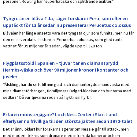
personer. Rowling har ”superhatiska och splittrande åsikter.”
Tyngre än en blåval? Ja, säger forskare i Peru, som efter en
upptäckt för 13 år sedan nu presenterar Perucetus colossus
Blåvalen har länge ansetts vara det tyngsta djur som funnits, men nu får
den en silverplats i historien. Perucetus colossus, som gled runt i
vattnet för 39 miljoner år sedan, vägde upp till 320 ton.
Flygplatsstöld i Spanien – tjuvar tar en diamantprydd
Hermès-väska och över 90 miljoner kronor i kontanter och
juveler
”Älskling, har du sett till min guld- och diamantprydda handväska med
mina diamantörhängen, tiomiljoners Bvlgari-klockan och buntarna med
sedlar?” Då var tjuvarna redan på flykt i sin hyrbil.
Erfaren monsterjägare? Loch Ness Center i Skottland
efterlyser nu frivilliga till den största jakten sedan 1970-talet
Det är ännu oklart hur forskarna agerar om Nessie går till attack, men
med modern teknik som drönare med infraröda kameror och en