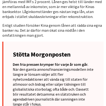
jämföras med IMF:s 2 procent. Lånen ges helst till länder med
en mellannivå av inkomster, som är mer viktiga för Kinas
banksektor. Låginkomstländer ges nästan inga lån, utan
erbjuds i stället skuldavskrivningar eller rekonstruktion.
Enligt studien försöker Kina genom lånen att rädda sina egna
banker nu. Det är därför man ökat sina nödlån i den
omfattningen man gjort.
Stötta Morgonposten
Den fria pressen krymper för varje år som går.
När den gamla annonsfinansieringsmodellen inte
längre är lönsam väljer allt fler
nyhetsredaktioner att vända sig till staten för
allmosor och bidrag eller säljer tidningen till
globalistiska storbolag; ofta både och. Oavsett
blir resultatet detsamma: en slätstruken och
agendadriven journalistik där sanningen inte
länge står i fokus.