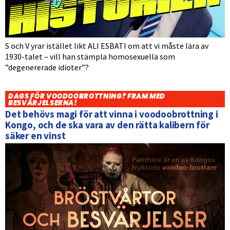
S och V yrar istället likt ALI ESBATI om att vi måste lära av
1930-talet – vill han stämpla homosexuella som
”degenererade idioter”?
DAGS FÖR VOODOOBROTTNING? FRAM MED
BESVÄRJELSERNA!
Det behövs magi för att vinna i voodoobrottning i
Kongo, och de ska vara av den rätta kalibern för
säker en vinst