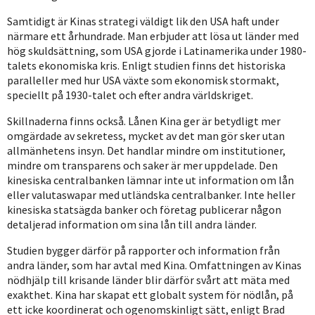
Samtidigt är Kinas strategi väldigt lik den USA haft under
närmare ett århundrade. Man erbjuder att lösa ut länder med
hög skuldsättning, som USA gjorde i Latinamerika under 1980-
talets ekonomiska kris. Enligt studien finns det historiska
paralleller med hur USA växte som ekonomisk stormakt,
speciellt på 1930-talet och efter andra världskriget.
Skillnaderna finns också. Lånen Kina ger är betydligt mer
omgärdade av sekretess, mycket av det man gör sker utan
allmänhetens insyn. Det handlar mindre om institutioner,
mindre om transparens och saker är mer uppdelade. Den
kinesiska centralbanken lämnar inte ut information om lån
eller valutaswapar med utländska centralbanker. Inte heller
kinesiska statsägda banker och företag publicerar någon
detaljerad information om sina lån till andra länder.
Studien bygger därför på rapporter och information från
andra länder, som har avtal med Kina. Omfattningen av Kinas
nödhjälp till krisande länder blir därför svårt att mäta med
exakthet. Kina har skapat ett globalt system för nödlån, på
ett icke koordinerat och ogenomskinligt sätt, enligt Brad