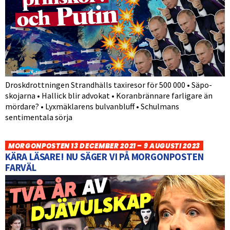
Droskdrottningen Strandhälls taxiresor för 500 000 • Säpo-
skojarna • Hallick blir advokat • Koranbrännare farligare än
mördare? • Lyxmäklarens bulvanbluff • Schulmans
sentimentala sörja
MORGONPOSTEN 13 DECEMBER 2021 – 9 AUGUSTI 2023
KÄRA LÄSARE! NU SÄGER VI PÅ MORGONPOSTEN
FARVÄL