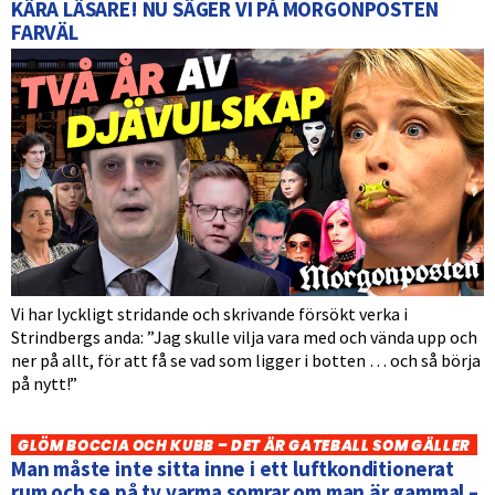
KÄRA LÄSARE! NU SÄGER VI PÅ MORGONPOSTEN
FARVÄL
Vi har lyckligt stridande och skrivande försökt verka i
Strindbergs anda: ”Jag skulle vilja vara med och vända upp och
ner på allt, för att få se vad som ligger i botten … och så börja
på nytt!”
GLÖM BOCCIA OCH KUBB – DET ÄR GATEBALL SOM GÄLLER
Man måste inte sitta inne i ett luftkonditionerat
rum och se på tv varma somrar om man är gammal –