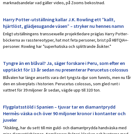
marknadsandelar vad gäller video, på Zooms bekostnad.
Harry Potter-utställning kallar J.K. Rowling ett ”kallt,
hjärtlöst, glädjesugande väsen” – stryker nu hennes namn
Enligt utställningens transsexuelle projektledare präglas Harry Potter-
böckerna av rasstereotyper, hat mot feta personer, brist på HBTQIA+-
personer. Rowling har ”superhatiska och splittrande åsikter.”
Tyngre än en blåval? Ja, säger forskare i Peru, som efter en
upptäckt för 13 år sedan nu presenterar Perucetus colossus
Blåvalen har länge ansetts vara det tyngsta djur som funnits, men nu får
den en silverplats i historien. Perucetus colossus, som gled runt i
vattnet för 39 miljoner år sedan, vägde upp till 320 ton.
Flygplatsstöld i Spanien – tjuvar tar en diamantprydd
Hermès-väska och över 90 miljoner kronor i kontanter och
juveler
”Älskling, har du sett till min guld- och diamantprydda handväska med
mina diamantörhängen, tiomiljoners Bvlgari-klockan och buntarna med