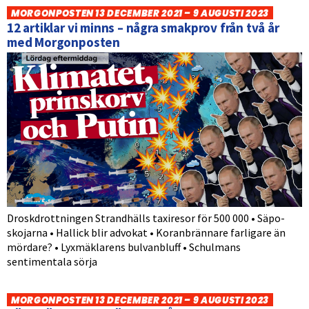
MORGONPOSTEN 13 DECEMBER 2021 – 9 AUGUSTI 2023
12 artiklar vi minns – några smakprov från två år
med Morgonposten
Droskdrottningen Strandhälls taxiresor för 500 000 • Säpo-
skojarna • Hallick blir advokat • Koranbrännare farligare än
mördare? • Lyxmäklarens bulvanbluff • Schulmans
sentimentala sörja
MORGONPOSTEN 13 DECEMBER 2021 – 9 AUGUSTI 2023