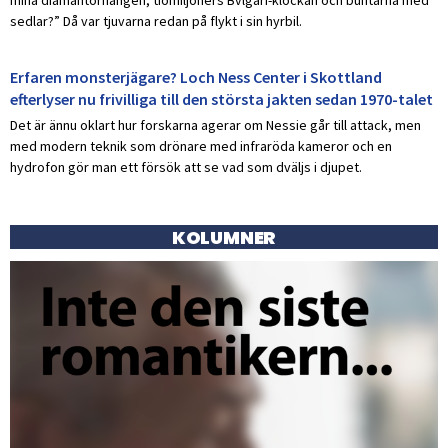
sedlar?” Då var tjuvarna redan på flykt i sin hyrbil.
Erfaren monsterjägare? Loch Ness Center i Skottland
efterlyser nu frivilliga till den största jakten sedan 1970-talet
Det är ännu oklart hur forskarna agerar om Nessie går till attack, men
med modern teknik som drönare med infraröda kameror och en
hydrofon gör man ett försök att se vad som dväljs i djupet.
KOLUMNER