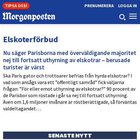
TIPSA OSS!
PRENUMERERA
LOGGA IN
Elskoterförbud
Nu säger Parisborna med överväldigande majoritet
nej till fortsatt uthyrning av elskotrar – berusade
turister är värst
Ska Paris gator och trottoarer befrias från hyrda elskotrar? I
vad som ansågs vara ett ”offentligt samråd” fick väljarna
frågan: ”För eller emot uthyrning av elskotrar?” 90 procent av
de Parisbor som röstade i går sa nej till fortsatt uthyrning.
Även om 1,6 miljoner invånare är röstberättigade, så förväntas
valdeltagandet…
SENASTE NYTT