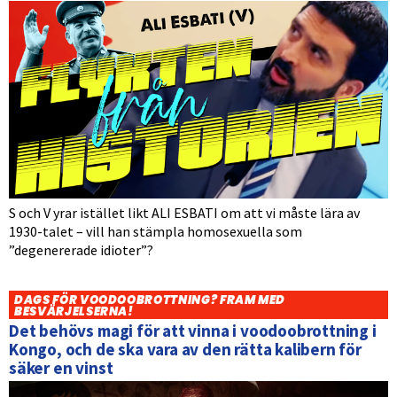
S och V yrar istället likt ALI ESBATI om att vi måste lära av
1930-talet – vill han stämpla homosexuella som
”degenererade idioter”?
DAGS FÖR VOODOOBROTTNING? FRAM MED
BESVÄRJELSERNA!
Det behövs magi för att vinna i voodoobrottning i
Kongo, och de ska vara av den rätta kalibern för
säker en vinst