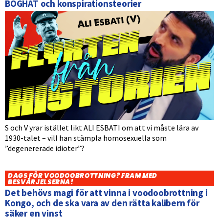
BÖGHAT och konspirationsteorier
S och V yrar istället likt ALI ESBATI om att vi måste lära av
1930-talet – vill han stämpla homosexuella som
”degenererade idioter”?
DAGS FÖR VOODOOBROTTNING? FRAM MED
BESVÄRJELSERNA!
Det behövs magi för att vinna i voodoobrottning i
Kongo, och de ska vara av den rätta kalibern för
säker en vinst