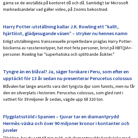
gärna se de anställda på kontoret då och då. Samtidigt tar Microsoft
marknadsandelar vad gäller video, på Zooms bekostnad.
Harry Potter-utställning kallar J.K. Rowling ett ”kallt,
hjärtlöst, glädjesugande väsen” – stryker nu hennes namn
Enligt utställningens transsexuelle projektledare präglas Harry Potter-
böckerna av rasstereotyper, hat mot feta personer, brist på HBTQIA+-
personer. Rowling har ”superhatiska och splittrande åsikter.”
Tyngre än en blåval? Ja, säger forskare i Peru, som efter en
upptäckt för 13 år sedan nu presenterar Perucetus colossus
Blåvalen har länge ansetts vara det tyngsta djur som funnits, men nu får
den en silverplats i historien. Perucetus colossus, som gled runt i
vattnet för 39 miljoner år sedan, vägde upp till 320 ton.
Flygplatsstöld i Spanien – tjuvar tar en diamantprydd
Hermès-väska och över 90 miljoner kronor i kontanter och
juveler
”Älskling, har du sett till min guld- och diamantprydda handväska med