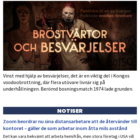
Vinst med hjälp av besvärjelser, det är en viktig del i Kongos
voodoobrottning, där flera utövare livnär sig på
underhållningen. Berömd boxningsmatch 1974 lade grunden.
NOTISER
Zoom beordrar nu sina distansarbetare att de återvänder till
kontoret – gäller de som arbetar inom åtta mils avstånd
Det kan vara bekvämt att arbeta hemifrån, men stora företag i USA vill