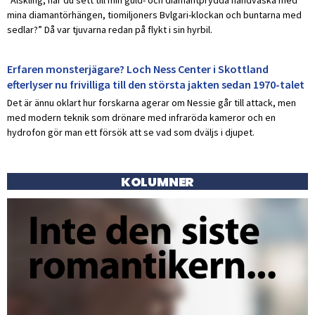
mina diamantörhängen, tiomiljoners Bvlgari-klockan och buntarna med
sedlar?” Då var tjuvarna redan på flykt i sin hyrbil.
Erfaren monsterjägare? Loch Ness Center i Skottland
efterlyser nu frivilliga till den största jakten sedan 1970-talet
Det är ännu oklart hur forskarna agerar om Nessie går till attack, men
med modern teknik som drönare med infraröda kameror och en
hydrofon gör man ett försök att se vad som dväljs i djupet.
KOLUMNER