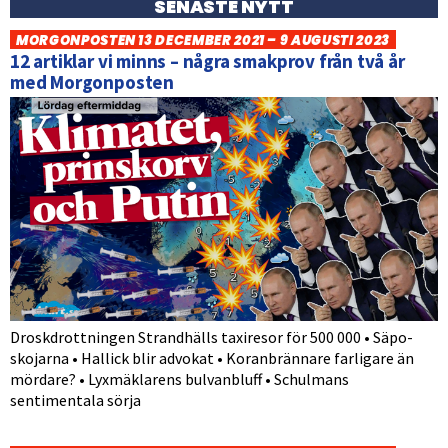
SENASTE NYTT
MORGONPOSTEN 13 DECEMBER 2021 – 9 AUGUSTI 2023
12 artiklar vi minns – några smakprov från två år
med Morgonposten
Droskdrottningen Strandhälls taxiresor för 500 000 • Säpo-
skojarna • Hallick blir advokat • Koranbrännare farligare än
mördare? • Lyxmäklarens bulvanbluff • Schulmans
sentimentala sörja