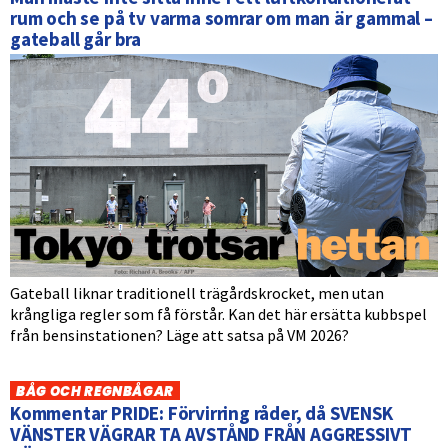
rum och se på tv varma somrar om man är gammal –
gateball går bra
Gateball liknar traditionell trägårdskrocket, men utan
krångliga regler som få förstår. Kan det här ersätta kubbspel
från bensinstationen? Läge att satsa på VM 2026?
BÅG OCH REGNBÅGAR
Kommentar PRIDE: Förvirring råder, då SVENSK
VÄNSTER VÄGRAR TA AVSTÅND FRÅN AGGRESSIVT