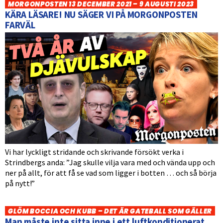
MORGONPOSTEN 13 DECEMBER 2021 – 9 AUGUSTI 2023
KÄRA LÄSARE! NU SÄGER VI PÅ MORGONPOSTEN
FARVÄL
Vi har lyckligt stridande och skrivande försökt verka i
Strindbergs anda: ”Jag skulle vilja vara med och vända upp och
ner på allt, för att få se vad som ligger i botten … och så börja
på nytt!”
GLÖM BOCCIA OCH KUBB – DET ÄR GATEBALL SOM GÄLLER
Man måste inte sitta inne i ett luftkonditionerat