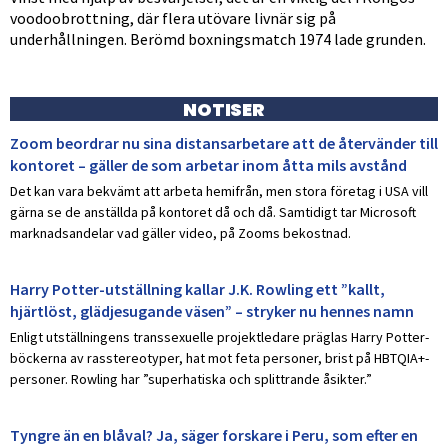
voodoobrottning, där flera utövare livnär sig på
underhållningen. Berömd boxningsmatch 1974 lade grunden.
NOTISER
Zoom beordrar nu sina distansarbetare att de återvänder till
kontoret – gäller de som arbetar inom åtta mils avstånd
Det kan vara bekvämt att arbeta hemifrån, men stora företag i USA vill
gärna se de anställda på kontoret då och då. Samtidigt tar Microsoft
marknadsandelar vad gäller video, på Zooms bekostnad.
Harry Potter-utställning kallar J.K. Rowling ett ”kallt,
hjärtlöst, glädjesugande väsen” – stryker nu hennes namn
Enligt utställningens transsexuelle projektledare präglas Harry Potter-
böckerna av rasstereotyper, hat mot feta personer, brist på HBTQIA+-
personer. Rowling har ”superhatiska och splittrande åsikter.”
Tyngre än en blåval? Ja, säger forskare i Peru, som efter en