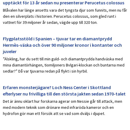
upptäckt för 13 år sedan nu presenterar Perucetus colossus
Blåvalen har länge ansetts vara det tyngsta djur som funnits, men nu får
den en silverplats i historien. Perucetus colossus, som gled runt i
vattnet för 39 miljoner år sedan, vägde upp till 320 ton.
Flygplatsstöld i Spanien – tjuvar tar en diamantprydd
Hermès-väska och över 90 miljoner kronor i kontanter och
juveler
”Älskling, har du sett till min guld- och diamantprydda handväska med
mina diamantörhängen, tiomiljoners Bvlgari-klockan och buntarna med
sedlar?” Då var tjuvarna redan på flykt i sin hyrbil.
Erfaren monsterjägare? Loch Ness Center i Skottland
efterlyser nu frivilliga till den största jakten sedan 1970-talet
Det är ännu oklart hur forskarna agerar om Nessie går till attack, men
med modern teknik som drönare med infraröda kameror och en
hydrofon gör man ett försök att se vad som dväljs i djupet.