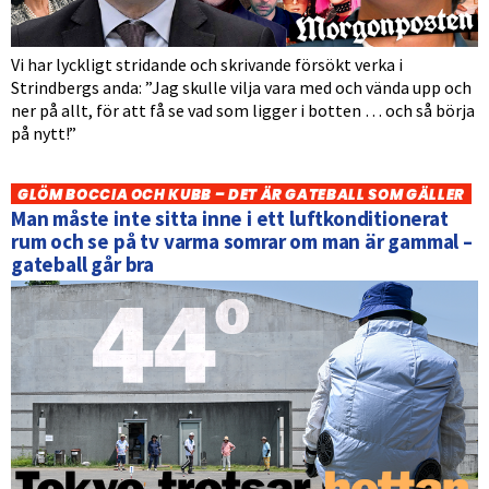
Vi har lyckligt stridande och skrivande försökt verka i
Strindbergs anda: ”Jag skulle vilja vara med och vända upp och
ner på allt, för att få se vad som ligger i botten … och så börja
på nytt!”
GLÖM BOCCIA OCH KUBB – DET ÄR GATEBALL SOM GÄLLER
Man måste inte sitta inne i ett luftkonditionerat
rum och se på tv varma somrar om man är gammal –
gateball går bra