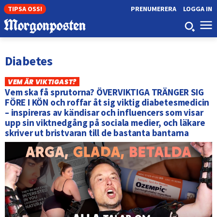
TIPSA OSS!
PRENUMERERA
LOGGA IN
Diabetes
VEM ÄR VIKTIGAST?
Vem ska få sprutorna? ÖVERVIKTIGA TRÄNGER SIG
FÖRE I KÖN och roffar åt sig viktig diabetesmedicin
– inspireras av kändisar och influencers som visar
upp sin viktnedgång på sociala medier, och läkare
skriver ut bristvaran till de bastanta bantarna