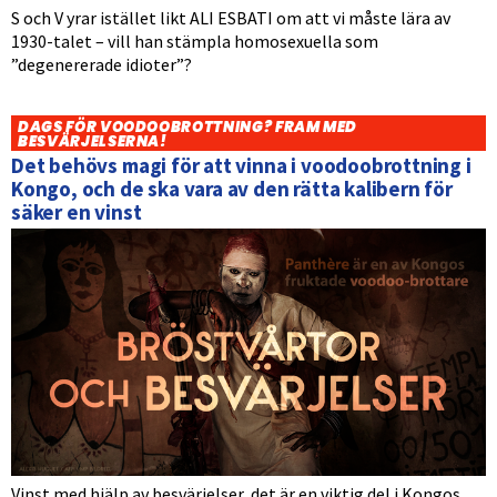
S och V yrar istället likt ALI ESBATI om att vi måste lära av
1930-talet – vill han stämpla homosexuella som
”degenererade idioter”?
DAGS FÖR VOODOOBROTTNING? FRAM MED
BESVÄRJELSERNA!
Det behövs magi för att vinna i voodoobrottning i
Kongo, och de ska vara av den rätta kalibern för
säker en vinst
Vinst med hjälp av besvärjelser, det är en viktig del i Kongos