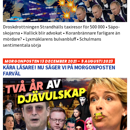
Droskdrottningen Strandhälls taxiresor för 500 000 • Säpo-
skojarna • Hallick blir advokat • Koranbrännare farligare än
mördare? • Lyxmäklarens bulvanbluff • Schulmans
sentimentala sörja
MORGONPOSTEN 13 DECEMBER 2021 – 9 AUGUSTI 2023
KÄRA LÄSARE! NU SÄGER VI PÅ MORGONPOSTEN
FARVÄL