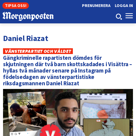
TIPSA OSS!
PRENUMERERA
LOGGA IN
Daniel Riazat
VÄNSTERPARTIET OCH VÅLDET
Gängkriminelle rapartisten dömdes för
skjutningen där två barn skottskadades i Visättra –
hyllas två månader senare på Instagram på
födelsedagen av vänsterpartistiske
riksdagsmannen Daniel Riazat