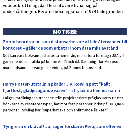
voodoobrottning, där flera utövare livnär sig på
underhållningen. Berömd boxningsmatch 1974 lade grunden.
NOTISER
Zoom beordrar nu sina distansarbetare att de återvänder till
kontoret – gäller de som arbetar inom åtta mils avstånd
Det kan vara bekvämt att arbeta hemifrån, men stora företag i USA vill
gärna se de anställda på kontoret då och då. Samtidigt tar Microsoft
marknadsandelar vad gäller video, på Zooms bekostnad.
Harry Potter-utställning kallar J.K. Rowling ett ”kallt,
hjärtlöst, glädjesugande väsen” – stryker nu hennes namn
Enligt utställningens transsexuelle projektledare präglas Harry Potter-
böckerna av rasstereotyper, hat mot feta personer, brist på HBTQIA+-
personer. Rowling har ”superhatiska och splittrande åsikter.”
Tyngre än en blåval? Ja, säger forskare i Peru, som efter en