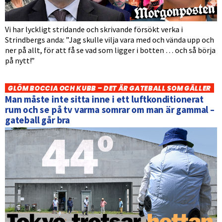
Vi har lyckligt stridande och skrivande försökt verka i
Strindbergs anda: ”Jag skulle vilja vara med och vända upp och
ner på allt, för att få se vad som ligger i botten … och så börja
på nytt!”
GLÖM BOCCIA OCH KUBB – DET ÄR GATEBALL SOM GÄLLER
Man måste inte sitta inne i ett luftkonditionerat
rum och se på tv varma somrar om man är gammal –
gateball går bra