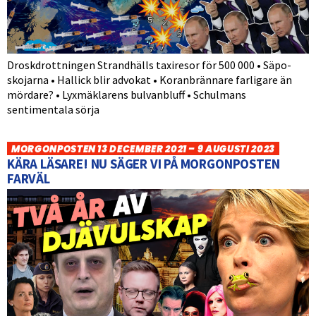
Droskdrottningen Strandhälls taxiresor för 500 000 • Säpo-
skojarna • Hallick blir advokat • Koranbrännare farligare än
mördare? • Lyxmäklarens bulvanbluff • Schulmans
sentimentala sörja
MORGONPOSTEN 13 DECEMBER 2021 – 9 AUGUSTI 2023
KÄRA LÄSARE! NU SÄGER VI PÅ MORGONPOSTEN
FARVÄL