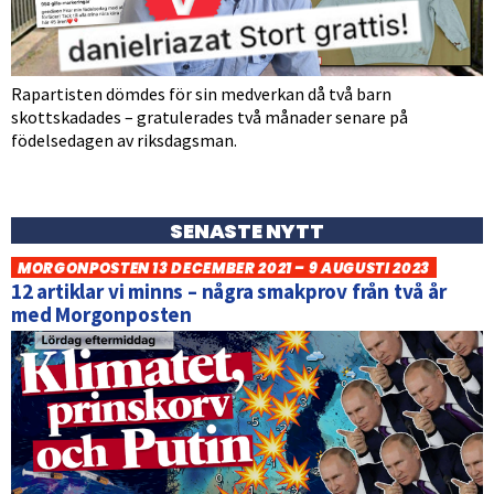
Rapartisten dömdes för sin medverkan då två barn
skottskadades – gratulerades två månader senare på
födelsedagen av riksdagsman.
SENASTE NYTT
MORGONPOSTEN 13 DECEMBER 2021 – 9 AUGUSTI 2023
12 artiklar vi minns – några smakprov från två år
med Morgonposten