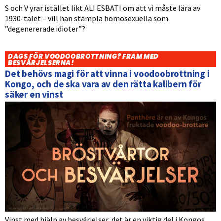
S och V yrar istället likt ALI ESBATI om att vi måste lära av
1930-talet – vill han stämpla homosexuella som
”degenererade idioter”?
DAGS FÖR VOODOOBROTTNING? FRAM MED
BESVÄRJELSERNA!
Det behövs magi för att vinna i voodoobrottning i
Kongo, och de ska vara av den rätta kalibern för
säker en vinst
Vinst med hjälp av besvärjelser, det är en viktig del i Kongos