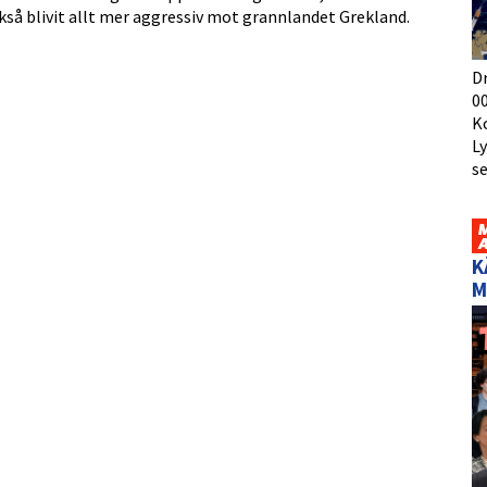
kså blivit allt mer aggressiv mot grannlandet Grekland.
D
00
K
L
s
K
M