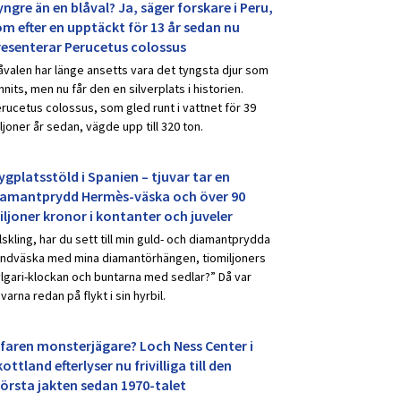
ngre än en blåval? Ja, säger forskare i Peru,
om efter en upptäckt för 13 år sedan nu
resenterar Perucetus colossus
åvalen har länge ansetts vara det tyngsta djur som
nnits, men nu får den en silverplats i historien.
rucetus colossus, som gled runt i vattnet för 39
ljoner år sedan, vägde upp till 320 ton.
ygplatsstöld i Spanien – tjuvar tar en
iamantprydd Hermès-väska och över 90
iljoner kronor i kontanter och juveler
lskling, har du sett till min guld- och diamantprydda
ndväska med mina diamantörhängen, tiomiljoners
lgari-klockan och buntarna med sedlar?” Då var
uvarna redan på flykt i sin hyrbil.
rfaren monsterjägare? Loch Ness Center i
ottland efterlyser nu frivilliga till den
törsta jakten sedan 1970-talet