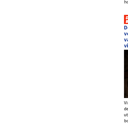
h
D
v
v
v
Vi
de
u
b