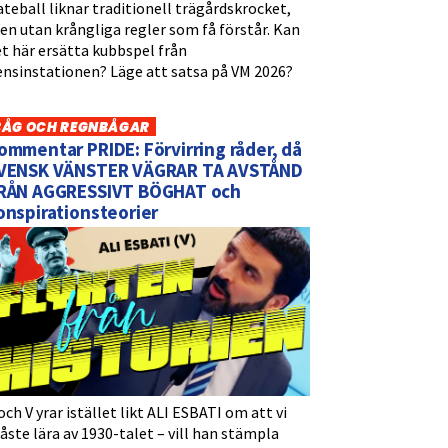
teball liknar traditionell trägårdskrocket,
n utan krångliga regler som få förstår. Kan
t här ersätta kubbspel från
ensinstationen? Läge att satsa på VM 2026?
BÅG OCH REGNBÅGAR
ommentar PRIDE: Förvirring råder, då
VENSK VÄNSTER VÄGRAR TA AVSTÅND
RÅN AGGRESSIVT BÖGHAT och
onspirationsteorier
och V yrar istället likt ALI ESBATI om att vi
ste lära av 1930-talet – vill han stämpla