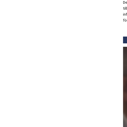
De
ti
in
fö