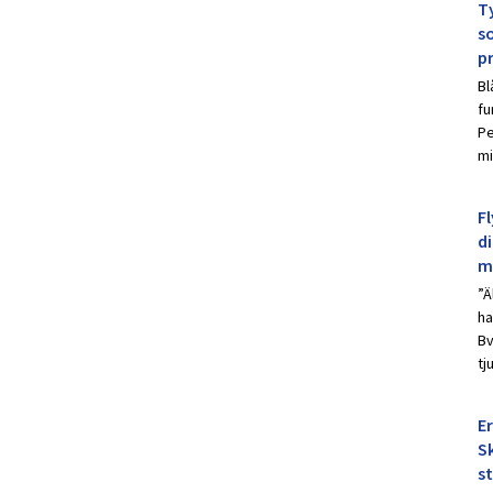
Ty
s
p
Bl
fu
Pe
mi
Fl
d
m
”Ä
ha
Bv
tj
E
Sk
s