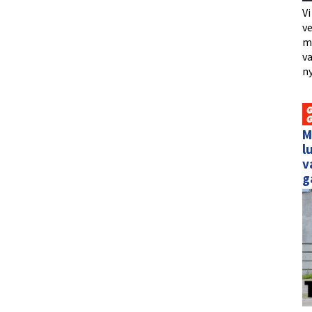
Vi
ve
me
va
ny
M
l
v
g