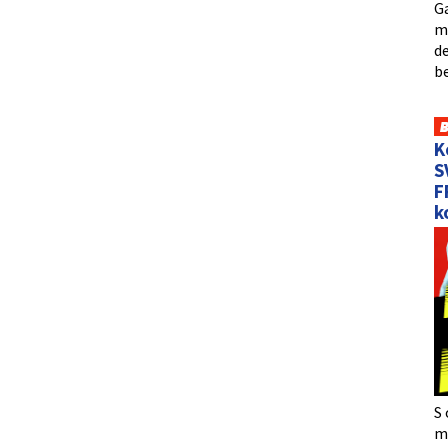
Ga
me
de
b
K
S
F
k
S 
må