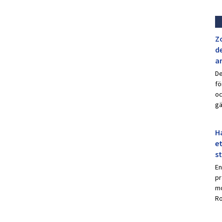
Z
de
a
De
fö
oc
gä
Ha
et
s
En
pr
mo
Ro