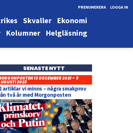
PRENUMERERA
LOGGA IN
rikes
Skvaller
Ekonomi
r
Kolumner
Helgläsning
SENASTE NYTT
MORGONPOSTEN 13 DECEMBER 2021 – 9
AUGUSTI 2023
2 artiklar vi minns – några smakprov
rån två år med Morgonposten