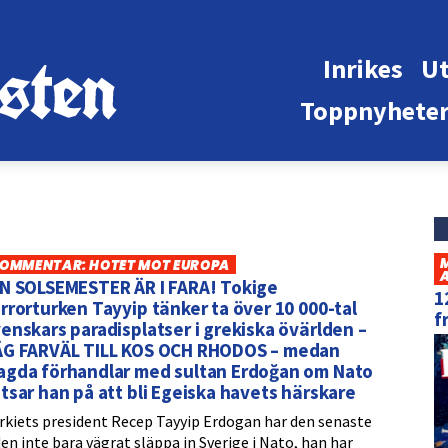
Inrikes
Ut
Toppnyhete
OMMENTAR: HOTET MOT EUROPA
IN SOLSEMESTER ÄR I FARA! Tokige
1
rrorturken Tayyip tänker ta över 10 000-tal
f
enskars paradisplatser i grekiska övärlden –
ÄG FARVÄL TILL KOS OCH RHODOS – medan
agda förhandlar med sultan Erdoğan om Nato
tsar han på att bli Egeiska havets härskare
rkiets president Recep Tayyip Erdogan har den senaste
den inte bara vägrat släppa in Sverige i Nato, han har