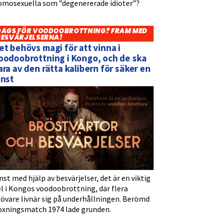
omosexuella som ”degenererade idioter”?
DAGS FÖR VOODOOBROTTNING? FRAM MED
BESVÄRJELSERNA!
et behövs magi för att vinna i
oodoobrottning i Kongo, och de ska
ara av den rätta kalibern för säker en
inst
nst med hjälp av besvärjelser, det är en viktig
l i Kongos voodoobrottning, där flera
tövare livnär sig på underhållningen. Berömd
oxningsmatch 1974 lade grunden.