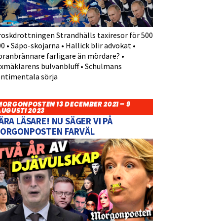
roskdrottningen Strandhälls taxiresor för 500
0 • Säpo-skojarna • Hallick blir advokat •
oranbrännare farligare än mördare? •
yxmäklarens bulvanbluff • Schulmans
entimentala sörja
MORGONPOSTEN 13 DECEMBER 2021 – 9
AUGUSTI 2023
ÄRA LÄSARE! NU SÄGER VI PÅ
ORGONPOSTEN FARVÄL