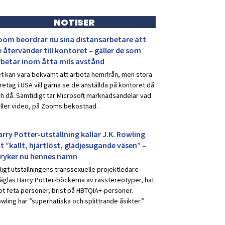
NOTISER
oom beordrar nu sina distansarbetare att
 återvänder till kontoret – gäller de som
rbetar inom åtta mils avstånd
t kan vara bekvämt att arbeta hemifrån, men stora
retag i USA vill gärna se de anställda på kontoret då
h då. Samtidigt tar Microsoft marknadsandelar vad
ller video, på Zooms bekostnad.
rry Potter-utställning kallar J.K. Rowling
t ”kallt, hjärtlöst, glädjesugande väsen” –
tryker nu hennes namn
ligt utställningens transsexuelle projektledare
äglas Harry Potter-böckerna av rasstereotyper, hat
t feta personer, brist på HBTQIA+-personer.
wling har ”superhatiska och splittrande åsikter.”