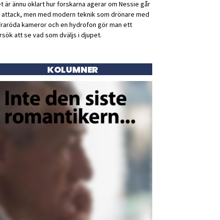
t är ännu oklart hur forskarna agerar om Nessie går
ll attack, men med modern teknik som drönare med
fraröda kameror och en hydrofon gör man ett
rsök att se vad som dväljs i djupet.
KOLUMNER