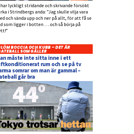
 har lyckligt stridande och skrivande försökt
rka i Strindbergs anda: ”Jag skulle vilja vara
d och vända upp och ner på allt, för att få se
d som ligger i botten … och så börja på
tt!”
GLÖM BOCCIA OCH KUBB – DET ÄR
GATEBALL SOM GÄLLER
an måste inte sitta inne i ett
uftkonditionerat rum och se på tv
arma somrar om man är gammal –
ateball går bra