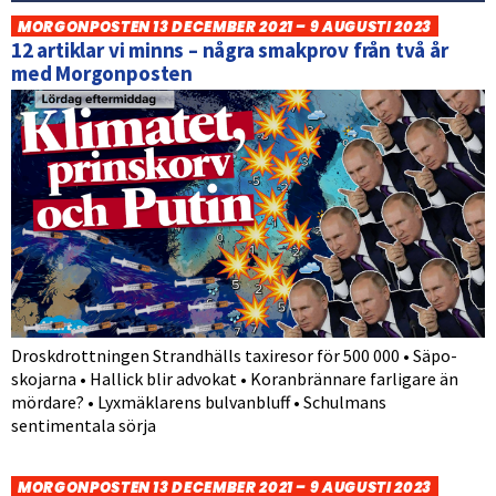
MORGONPOSTEN 13 DECEMBER 2021 – 9 AUGUSTI 2023
12 artiklar vi minns – några smakprov från två år
med Morgonposten
Droskdrottningen Strandhälls taxiresor för 500 000 • Säpo-
skojarna • Hallick blir advokat • Koranbrännare farligare än
mördare? • Lyxmäklarens bulvanbluff • Schulmans
sentimentala sörja
MORGONPOSTEN 13 DECEMBER 2021 – 9 AUGUSTI 2023