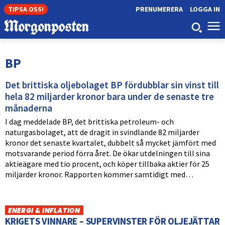
TIPSA OSS!
PRENUMERERA
LOGGA IN
BP
Det brittiska oljebolaget BP fördubblar sin vinst till
hela 82 miljarder kronor bara under de senaste tre
månaderna
I dag meddelade BP, det brittiska petroleum- och
naturgasbolaget, att de dragit in svindlande 82 miljarder
kronor det senaste kvartalet, dubbelt så mycket jämfört med
motsvarande period förra året. De ökar utdelningen till sina
aktieägare med tio procent, och köper tillbaka aktier för 25
miljarder kronor. Rapporten kommer samtidigt med…
ENERGI & INFLATION
KRIGETS VINNARE – SUPERVINSTER FÖR OLJEJÄTTAR