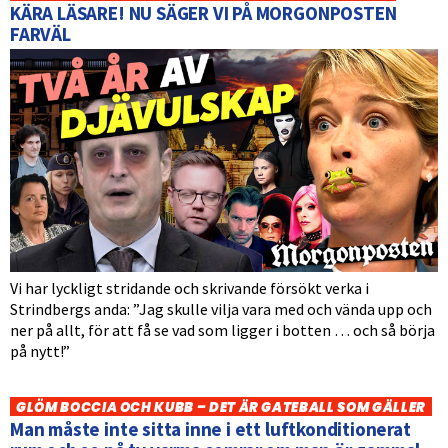
KÄRA LÄSARE! NU SÄGER VI PÅ MORGONPOSTEN
FARVÄL
Vi har lyckligt stridande och skrivande försökt verka i
Strindbergs anda: ”Jag skulle vilja vara med och vända upp och
ner på allt, för att få se vad som ligger i botten … och så börja
på nytt!”
GLÖM BOCCIA OCH KUBB – DET ÄR GATEBALL SOM GÄLLER
Man måste inte sitta inne i ett luftkonditionerat