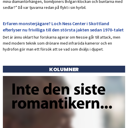
mina diamantörhängen, tiomiljoners Bvlgari-klockan och buntarna med
sedlar?” Då var tjuvarna redan på flykt i sin hyrbil.
Erfaren monsterjägare? Loch Ness Center i Skottland
efterlyser nu frivilliga till den största jakten sedan 1970-talet
Det är ännu oklart hur forskarna agerar om Nessie går till attack, men
med modern teknik som drönare med infraröda kameror och en
hydrofon gör man ett försök att se vad som dväljs i djupet.
KOLUMNER