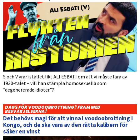
S och V yrar istället likt ALI ESBATI om att vi måste lära av
1930-talet – vill han stämpla homosexuella som
”degenererade idioter”?
DAGS FÖR VOODOOBROTTNING? FRAM MED
BESVÄRJELSERNA!
Det behövs magi för att vinna i voodoobrottning i
Kongo, och de ska vara av den rätta kalibern för
säker en vinst