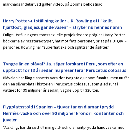
marknadsandelar vad gäller video, på Zooms bekostnad.
Harry Potter-utställning kallar J.K. Rowling ett ”kallt,
hjärtlöst, glädjesugande väsen” – stryker nu hennes namn
Enligt utställningens transsexuelle projektledare präglas Harry Potter-
böckerna av rasstereotyper, hat mot feta personer, brist på HBTQIA+-
personer. Rowling har ”superhatiska och splittrande åsikter.”
Tyngre än en blåval? Ja, säger forskare i Peru, som efter en
upptäckt för 13 år sedan nu presenterar Perucetus colossus
Blåvalen har länge ansetts vara det tyngsta djur som funnits, men nu får
den en silverplats i historien. Perucetus colossus, som gled runt i
vattnet för 39 miljoner år sedan, vägde upp till 320 ton.
Flygplatsstöld i Spanien – tjuvar tar en diamantprydd
Hermès-väska och över 90 miljoner kronor i kontanter och
juveler
”Älskling, har du sett till min guld- och diamantprydda handväska med