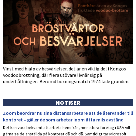
Vinst med hjälp av besvärjelser, det är en viktig del i Kongos
voodoobrottning, där flera utövare livnär sig på
underhållningen. Berömd boxningsmatch 1974 lade grunden.
NOTISER
Zoom beordrar nu sina distansarbetare att de återvänder till
kontoret – gäller de som arbetar inom åtta mils avstånd
Det kan vara bekvämt att arbeta hemifrån, men stora företag i USA vill
gärna se de anställda på kontoret då och då. Samtidigt tar Microsoft