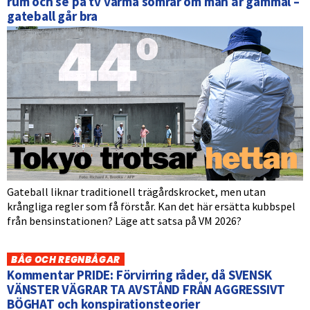
rum och se på tv varma somrar om man är gammal –
gateball går bra
Gateball liknar traditionell trägårdskrocket, men utan
krångliga regler som få förstår. Kan det här ersätta kubbspel
från bensinstationen? Läge att satsa på VM 2026?
BÅG OCH REGNBÅGAR
Kommentar PRIDE: Förvirring råder, då SVENSK
VÄNSTER VÄGRAR TA AVSTÅND FRÅN AGGRESSIVT
BÖGHAT och konspirationsteorier