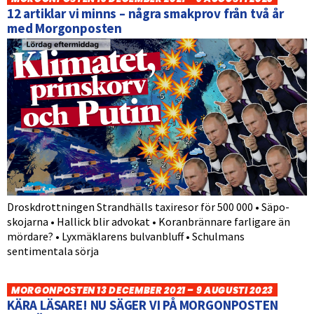
12 artiklar vi minns – några smakprov från två år
med Morgonposten
Droskdrottningen Strandhälls taxiresor för 500 000 • Säpo-
skojarna • Hallick blir advokat • Koranbrännare farligare än
mördare? • Lyxmäklarens bulvanbluff • Schulmans
sentimentala sörja
MORGONPOSTEN 13 DECEMBER 2021 – 9 AUGUSTI 2023
KÄRA LÄSARE! NU SÄGER VI PÅ MORGONPOSTEN