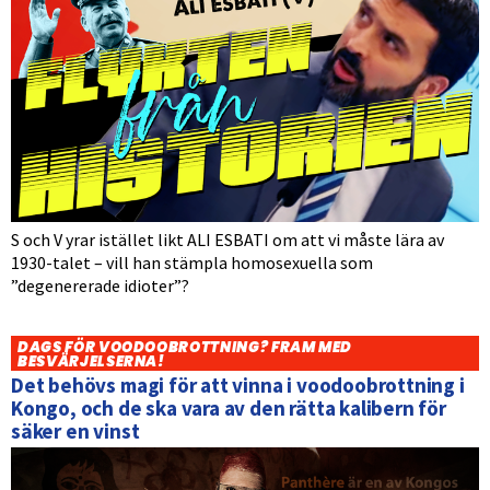
S och V yrar istället likt ALI ESBATI om att vi måste lära av
1930-talet – vill han stämpla homosexuella som
”degenererade idioter”?
DAGS FÖR VOODOOBROTTNING? FRAM MED
BESVÄRJELSERNA!
Det behövs magi för att vinna i voodoobrottning i
Kongo, och de ska vara av den rätta kalibern för
säker en vinst