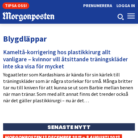
TIPSA OSS!
PRENUMERERA
LOGGA IN
Blygdläppar
Kameltå-korrigering hos plastikkirurg allt
vanligare – kvinnor vill åtsittande träningskläder
inte ska visa för mycket
Yogaatleter som Kardashians är kända för sin kärlek till
träningskläder som är några storlekar för små. Många britter
tar nu till kniven för att kunna se ut som Barbie mellan benen
när man tränar. Som med allt annat finns det trender också
när det gäller plastikkirurgi – nu är det…
SENASTE NYTT
MORGONPOSTEN 13 DECEMBER 2021 – 9 AUGUSTI 2023