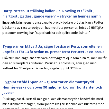
Harry Potter-utställning kallar J.K. Rowling ett ”kallt,
hjärtlöst, glädjesugande väsen” – stryker nu hennes namn
Enligt utställningens transsexuelle projektledare präglas Harry Potter-
böckerna av rasstereotyper, hat mot feta personer, brist på HBTQIA+-
personer. Rowling har ”superhatiska och splittrande åsikter.”
Tyngre än en blåval? Ja, säger forskare i Peru, som efter en
upptäckt för 13 år sedan nu presenterar Perucetus colossus
Blåvalen har länge ansetts vara det tyngsta djur som funnits, men nu får
den en silverplats i historien. Perucetus colossus, som gled runt i
vattnet för 39 miljoner år sedan, vägde upp till 320 ton.
Flygplatsstöld i Spanien – tjuvar tar en diamantprydd
Hermès-väska och över 90 miljoner kronor i kontanter och
juveler
”Älskling, har du sett till min guld- och diamantprydda handväska med
mina diamantörhängen, tiomiljoners Bvlgari-klockan och buntarna med
sedlar?” Då var tjuvarna redan på flykt i sin hyrbil.