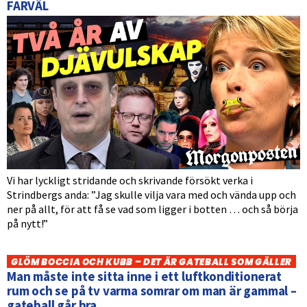
FARVÄL
Vi har lyckligt stridande och skrivande försökt verka i
Strindbergs anda: ”Jag skulle vilja vara med och vända upp och
ner på allt, för att få se vad som ligger i botten … och så börja
på nytt!”
GLÖM BOCCIA OCH KUBB – DET ÄR GATEBALL SOM GÄLLER
Man måste inte sitta inne i ett luftkonditionerat
rum och se på tv varma somrar om man är gammal –
gateball går bra