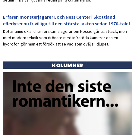
Erfaren monsterjägare? Loch Ness Center i Skottland
efterlyser nu frivilliga till den största jakten sedan 1970-talet
Det är ännu oklart hur forskarna agerar om Nessie går till attack, men
med modern teknik som drönare med infraröda kameror och en
hydrofon gör man ett försök att se vad som dväljs i djupet.
KOLUMNER