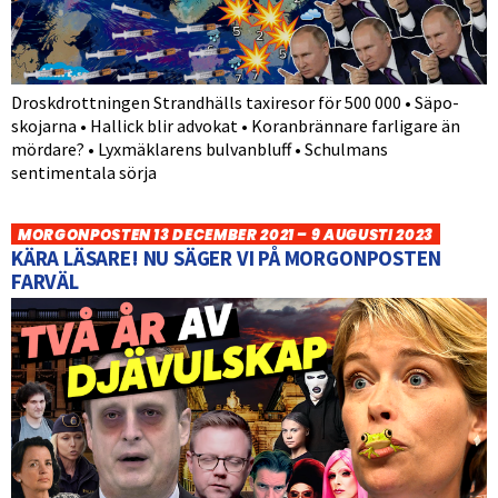
Droskdrottningen Strandhälls taxiresor för 500 000 • Säpo-
skojarna • Hallick blir advokat • Koranbrännare farligare än
mördare? • Lyxmäklarens bulvanbluff • Schulmans
sentimentala sörja
MORGONPOSTEN 13 DECEMBER 2021 – 9 AUGUSTI 2023
KÄRA LÄSARE! NU SÄGER VI PÅ MORGONPOSTEN
FARVÄL