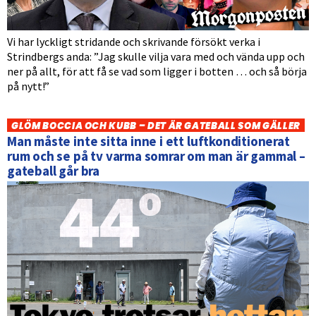
Vi har lyckligt stridande och skrivande försökt verka i
Strindbergs anda: ”Jag skulle vilja vara med och vända upp och
ner på allt, för att få se vad som ligger i botten … och så börja
på nytt!”
GLÖM BOCCIA OCH KUBB – DET ÄR GATEBALL SOM GÄLLER
Man måste inte sitta inne i ett luftkonditionerat
rum och se på tv varma somrar om man är gammal –
gateball går bra