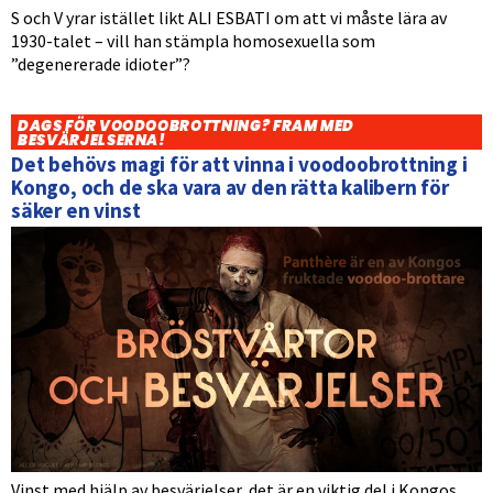
S och V yrar istället likt ALI ESBATI om att vi måste lära av
1930-talet – vill han stämpla homosexuella som
”degenererade idioter”?
DAGS FÖR VOODOOBROTTNING? FRAM MED
BESVÄRJELSERNA!
Det behövs magi för att vinna i voodoobrottning i
Kongo, och de ska vara av den rätta kalibern för
säker en vinst
Vinst med hjälp av besvärjelser, det är en viktig del i Kongos