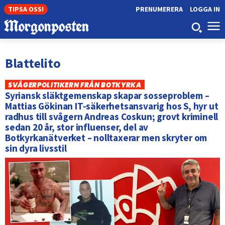
TIPSA OSS!
PRENUMERERA
LOGGA IN
Blattelito
SVÅGERPOLITIKERN FRÅN BOTKYRKA
Syriansk släktgemenskap skapar sosseproblem –
Mattias Gökinan IT-säkerhetsansvarig hos S, hyr ut
radhus till svågern Andreas Coskun; grovt kriminell
sedan 20 år, stor influenser, del av
Botkyrkanätverket – nolltaxerar men skryter om
sin dyra livsstil