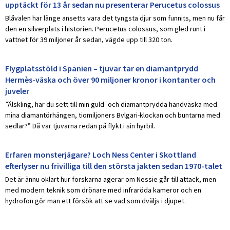
upptäckt för 13 år sedan nu presenterar Perucetus colossus
Blåvalen har länge ansetts vara det tyngsta djur som funnits, men nu får
den en silverplats i historien. Perucetus colossus, som gled runt i
vattnet för 39 miljoner år sedan, vägde upp till 320 ton.
Flygplatsstöld i Spanien – tjuvar tar en diamantprydd
Hermès-väska och över 90 miljoner kronor i kontanter och
juveler
”Älskling, har du sett till min guld- och diamantprydda handväska med
mina diamantörhängen, tiomiljoners Bvlgari-klockan och buntarna med
sedlar?” Då var tjuvarna redan på flykt i sin hyrbil.
Erfaren monsterjägare? Loch Ness Center i Skottland
efterlyser nu frivilliga till den största jakten sedan 1970-talet
Det är ännu oklart hur forskarna agerar om Nessie går till attack, men
med modern teknik som drönare med infraröda kameror och en
hydrofon gör man ett försök att se vad som dväljs i djupet.