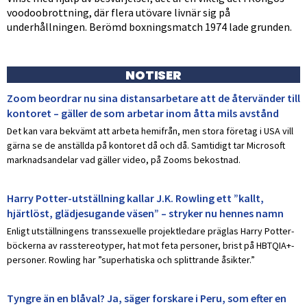
voodoobrottning, där flera utövare livnär sig på
underhållningen. Berömd boxningsmatch 1974 lade grunden.
NOTISER
Zoom beordrar nu sina distansarbetare att de återvänder till
kontoret – gäller de som arbetar inom åtta mils avstånd
Det kan vara bekvämt att arbeta hemifrån, men stora företag i USA vill
gärna se de anställda på kontoret då och då. Samtidigt tar Microsoft
marknadsandelar vad gäller video, på Zooms bekostnad.
Harry Potter-utställning kallar J.K. Rowling ett ”kallt,
hjärtlöst, glädjesugande väsen” – stryker nu hennes namn
Enligt utställningens transsexuelle projektledare präglas Harry Potter-
böckerna av rasstereotyper, hat mot feta personer, brist på HBTQIA+-
personer. Rowling har ”superhatiska och splittrande åsikter.”
Tyngre än en blåval? Ja, säger forskare i Peru, som efter en