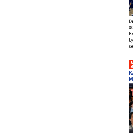
D
00
K
L
s
K
M