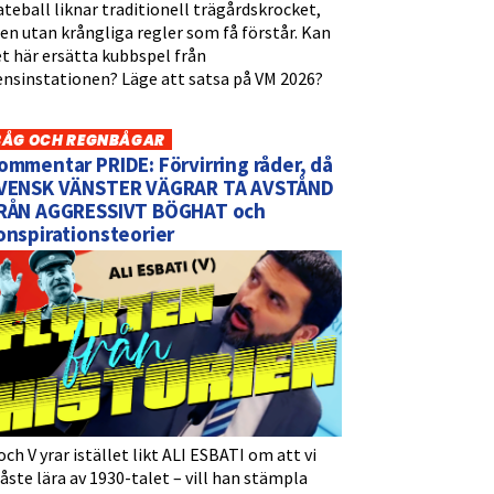
teball liknar traditionell trägårdskrocket,
n utan krångliga regler som få förstår. Kan
t här ersätta kubbspel från
ensinstationen? Läge att satsa på VM 2026?
BÅG OCH REGNBÅGAR
ommentar PRIDE: Förvirring råder, då
VENSK VÄNSTER VÄGRAR TA AVSTÅND
RÅN AGGRESSIVT BÖGHAT och
onspirationsteorier
och V yrar istället likt ALI ESBATI om att vi
ste lära av 1930-talet – vill han stämpla