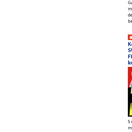
Ga
me
de
b
K
S
F
k
S 
må