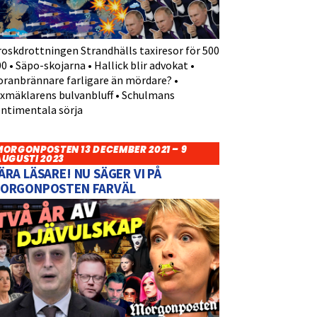
roskdrottningen Strandhälls taxiresor för 500
0 • Säpo-skojarna • Hallick blir advokat •
oranbrännare farligare än mördare? •
yxmäklarens bulvanbluff • Schulmans
entimentala sörja
MORGONPOSTEN 13 DECEMBER 2021 – 9
AUGUSTI 2023
ÄRA LÄSARE! NU SÄGER VI PÅ
ORGONPOSTEN FARVÄL