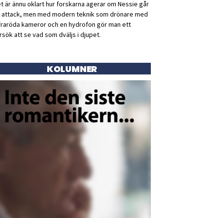
t är ännu oklart hur forskarna agerar om Nessie går
ll attack, men med modern teknik som drönare med
fraröda kameror och en hydrofon gör man ett
rsök att se vad som dväljs i djupet.
KOLUMNER