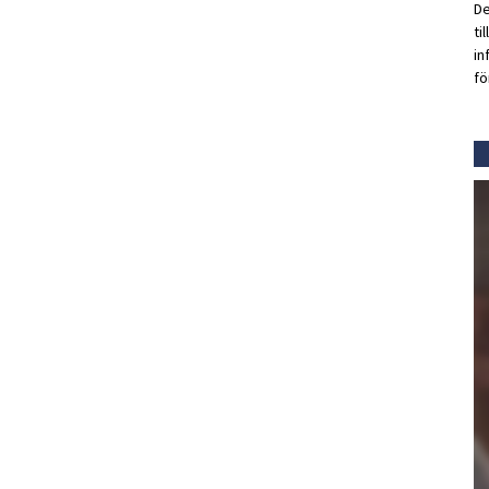
De
ti
in
fö