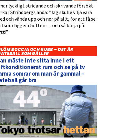
 har lyckligt stridande och skrivande försökt
rka i Strindbergs anda: ”Jag skulle vilja vara
d och vända upp och ner på allt, för att få se
d som ligger i botten … och så börja på
tt!”
GLÖM BOCCIA OCH KUBB – DET ÄR
GATEBALL SOM GÄLLER
an måste inte sitta inne i ett
uftkonditionerat rum och se på tv
arma somrar om man är gammal –
ateball går bra