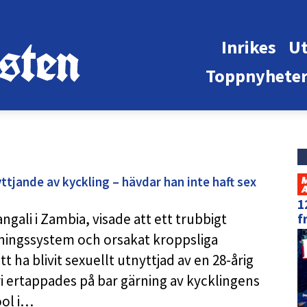
Inrikes
Ut
Toppnyhete
tjande av kyckling – hävdar han inte haft sex
1
ngali i Zambia, visade att ett trubbigt
f
ningssystem och orsakat kroppsliga
t ha blivit sexuellt utnyttjad av en 28-årig
i ertappades på bar gärning av kycklingens
ool i…