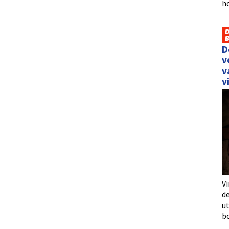
h
D
v
v
v
Vi
de
u
b