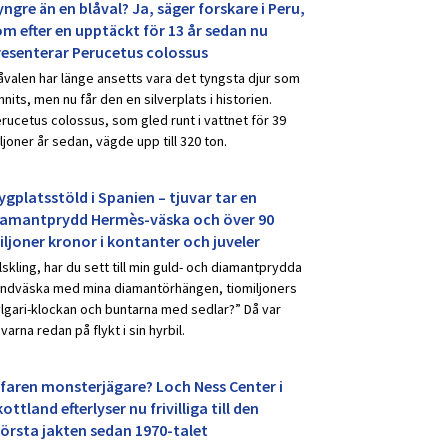
ngre än en blåval? Ja, säger forskare i Peru,
om efter en upptäckt för 13 år sedan nu
resenterar Perucetus colossus
åvalen har länge ansetts vara det tyngsta djur som
nnits, men nu får den en silverplats i historien.
rucetus colossus, som gled runt i vattnet för 39
ljoner år sedan, vägde upp till 320 ton.
ygplatsstöld i Spanien – tjuvar tar en
iamantprydd Hermès-väska och över 90
iljoner kronor i kontanter och juveler
lskling, har du sett till min guld- och diamantprydda
ndväska med mina diamantörhängen, tiomiljoners
lgari-klockan och buntarna med sedlar?” Då var
uvarna redan på flykt i sin hyrbil.
rfaren monsterjägare? Loch Ness Center i
ottland efterlyser nu frivilliga till den
törsta jakten sedan 1970-talet