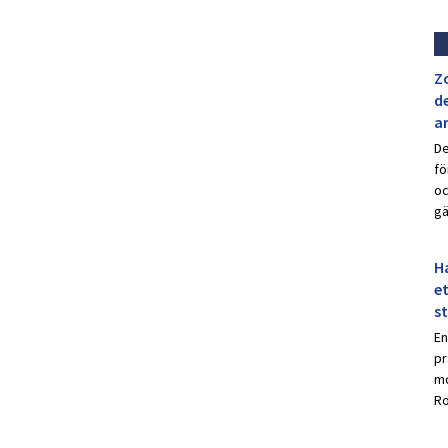
Z
de
a
De
fö
oc
gä
Ha
et
s
En
pr
mo
Ro