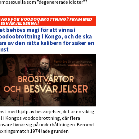
omosexuella som ”degenererade idioter”?
DAGS FÖR VOODOOBROTTNING? FRAM MED
BESVÄRJELSERNA!
et behövs magi för att vinna i
oodoobrottning i Kongo, och de ska
ara av den rätta kalibern för säker en
inst
nst med hjälp av besvärjelser, det är en viktig
l i Kongos voodoobrottning, där flera
tövare livnär sig på underhållningen. Berömd
oxningsmatch 1974 lade grunden.