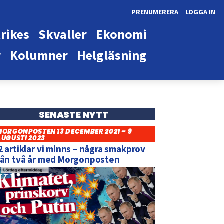
PRENUMERERA
LOGGA IN
rikes
Skvaller
Ekonomi
r
Kolumner
Helgläsning
SENASTE NYTT
MORGONPOSTEN 13 DECEMBER 2021 – 9
AUGUSTI 2023
2 artiklar vi minns – några smakprov
rån två år med Morgonposten