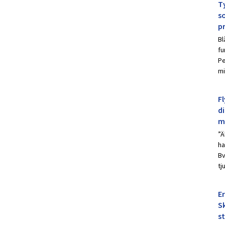
Ty
s
p
Bl
fu
Pe
mi
Fl
d
m
”Ä
ha
Bv
tj
E
Sk
s