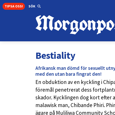
TIPSA OSS!
SÖK
Bestiality
Afrikansk man dömd för sexuellt utnyt
med den utan bara fingrat den!
En obduktion av en kyckling i Chipa
föremål penetrerat dess fortplant
skador. Kycklingen dog kort efter at
malawisk man, Chibande Phiri. Phir
ägare på Muliliwa Community Sch