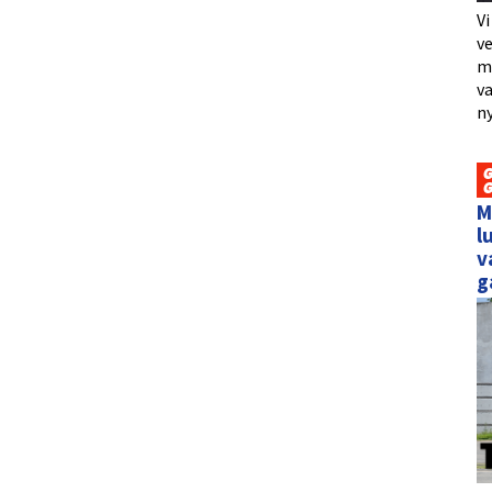
Vi
ve
me
va
ny
M
l
v
g