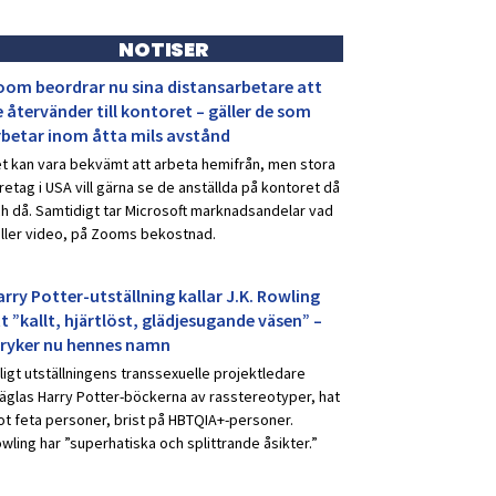
NOTISER
oom beordrar nu sina distansarbetare att
 återvänder till kontoret – gäller de som
rbetar inom åtta mils avstånd
t kan vara bekvämt att arbeta hemifrån, men stora
retag i USA vill gärna se de anställda på kontoret då
h då. Samtidigt tar Microsoft marknadsandelar vad
ller video, på Zooms bekostnad.
rry Potter-utställning kallar J.K. Rowling
t ”kallt, hjärtlöst, glädjesugande väsen” –
tryker nu hennes namn
ligt utställningens transsexuelle projektledare
äglas Harry Potter-böckerna av rasstereotyper, hat
t feta personer, brist på HBTQIA+-personer.
wling har ”superhatiska och splittrande åsikter.”