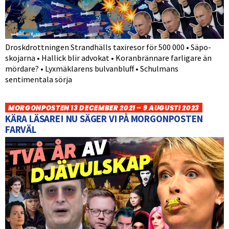
Droskdrottningen Strandhälls taxiresor för 500 000 • Säpo-
skojarna • Hallick blir advokat • Koranbrännare farligare än
mördare? • Lyxmäklarens bulvanbluff • Schulmans
sentimentala sörja
MORGONPOSTEN 13 DECEMBER 2021 – 9 AUGUSTI 2023
KÄRA LÄSARE! NU SÄGER VI PÅ MORGONPOSTEN
FARVÄL