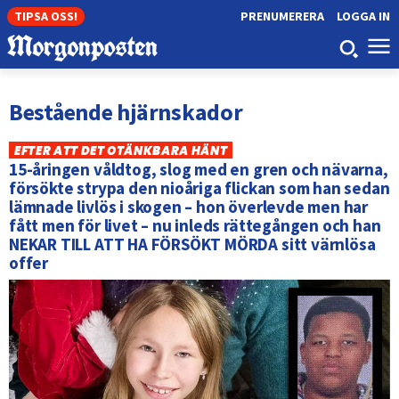
TIPSA OSS!
PRENUMERERA
LOGGA IN
Bestående hjärnskador
EFTER ATT DET OTÄNKBARA HÄNT
15-åringen våldtog, slog med en gren och nävarna,
försökte strypa den nioåriga flickan som han sedan
lämnade livlös i skogen – hon överlevde men har
fått men för livet – nu inleds rättegången och han
NEKAR TILL ATT HA FÖRSÖKT MÖRDA sitt värnlösa
offer