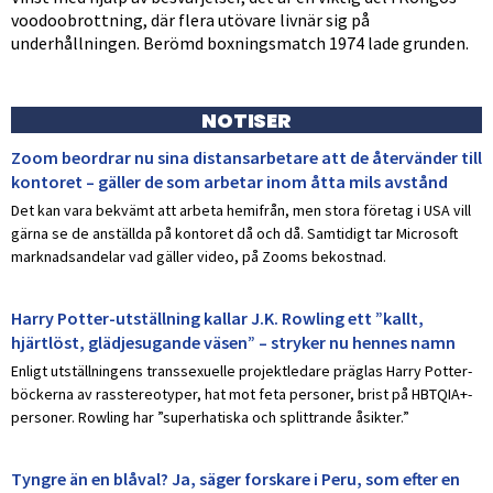
voodoobrottning, där flera utövare livnär sig på
underhållningen. Berömd boxningsmatch 1974 lade grunden.
NOTISER
Zoom beordrar nu sina distansarbetare att de återvänder till
kontoret – gäller de som arbetar inom åtta mils avstånd
Det kan vara bekvämt att arbeta hemifrån, men stora företag i USA vill
gärna se de anställda på kontoret då och då. Samtidigt tar Microsoft
marknadsandelar vad gäller video, på Zooms bekostnad.
Harry Potter-utställning kallar J.K. Rowling ett ”kallt,
hjärtlöst, glädjesugande väsen” – stryker nu hennes namn
Enligt utställningens transsexuelle projektledare präglas Harry Potter-
böckerna av rasstereotyper, hat mot feta personer, brist på HBTQIA+-
personer. Rowling har ”superhatiska och splittrande åsikter.”
Tyngre än en blåval? Ja, säger forskare i Peru, som efter en