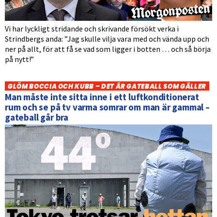
Vi har lyckligt stridande och skrivande försökt verka i
Strindbergs anda: ”Jag skulle vilja vara med och vända upp och
ner på allt, för att få se vad som ligger i botten … och så börja
på nytt!”
GLÖM BOCCIA OCH KUBB – DET ÄR GATEBALL SOM GÄLLER
Man måste inte sitta inne i ett luftkonditionerat
rum och se på tv varma somrar om man är gammal –
gateball går bra