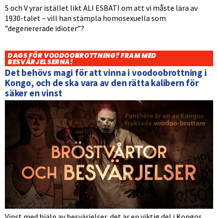
S och V yrar istället likt ALI ESBATI om att vi måste lära av
1930-talet – vill han stämpla homosexuella som
”degenererade idioter”?
DAGS FÖR VOODOOBROTTNING? FRAM MED
BESVÄRJELSERNA!
Det behövs magi för att vinna i voodoobrottning i
Kongo, och de ska vara av den rätta kalibern för
säker en vinst
Vinst med hjälp av besvärjelser, det är en viktig del i Kongos