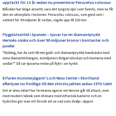
upptäckt för 13 år sedan nu presenterar Perucetus colossus
Blåvalen har länge ansetts vara det tyngsta djur som funnits, men nu får
den en silverplats i historien. Perucetus colossus, som gled runt i
vattnet för 39 miljoner år sedan, vägde upp till 320 ton.
Flygplatsstöld i Spanien – tjuvar tar en diamantprydd
Hermès-väska och över 90 miljoner kronor i kontanter och
juveler
”Älskling, har du sett till min guld- och diamantprydda handväska med
mina diamantörhängen, tiomiljoners Bvlgari-klockan och buntarna med
sedlar?” Då var tjuvarna redan på flykt i sin hyrbil.
Erfaren monsterjägare? Loch Ness Center i Skottland
efterlyser nu frivilliga till den största jakten sedan 1970-talet
Det är ännu oklart hur forskarna agerar om Nessie går till attack, men
med modern teknik som drönare med infraröda kameror och en
hydrofon gör man ett försök att se vad som dväljs i djupet.