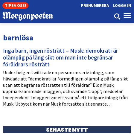
TIPSA OSS!
PRENUMERERA
LOGGA IN
barnlösa
Inga barn, ingen rösträtt – Musk: demokrati är
olämplig på lång sikt om man inte begränsar
föräldrars rösträtt
Under helgen twittrade en person en serie inlägg, som
hävdade att ”demokrati är förmodligen olämplig på lång sikt
utan att begränsa rösträtten till föräldrar.” Elon Musk
uppmärksammade inläggen, och svarade ”Japp”, meddelar
Independent. Inläggen var ett svar på ett tidigare inlägg från
Musk. Utbytet kom när Musk fortsatte sitt senaste…
SENASTE NYTT