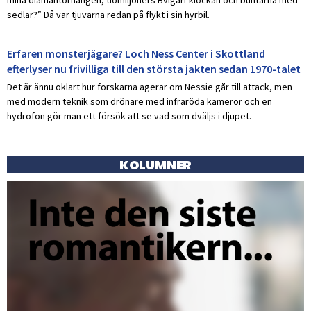
sedlar?” Då var tjuvarna redan på flykt i sin hyrbil.
Erfaren monsterjägare? Loch Ness Center i Skottland
efterlyser nu frivilliga till den största jakten sedan 1970-talet
Det är ännu oklart hur forskarna agerar om Nessie går till attack, men
med modern teknik som drönare med infraröda kameror och en
hydrofon gör man ett försök att se vad som dväljs i djupet.
KOLUMNER