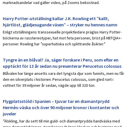
marknadsandelar vad gäller video, på Zooms bekostnad.
Harry Potter-utställning kallar J.K. Rowling ett ”kallt,
hjärtlöst, glädjesugande väsen” – stryker nu hennes namn
Enligt utställningens transsexuelle projektledare präglas Harry Potter-
böckerna av rasstereotyper, hat mot feta personer, brist på HBTQIA+-
personer. Rowling har ”superhatiska och splittrande åsikter.”
Tyngre än en blåval? Ja, säger forskare i Peru, som efter en
upptäckt för 13 år sedan nu presenterar Perucetus colossus
Blåvalen har länge ansetts vara det tyngsta djur som funnits, men nu får
den en silverplats i historien. Perucetus colossus, som gled runt i
vattnet för 39 miljoner år sedan, vägde upp till 320 ton.
Flygplatsstöld i Spanien – tjuvar tar en diamantprydd
Hermès-väska och över 90 miljoner kronor i kontanter och
juveler
”Älskling, har du sett till min guld- och diamantprydda handväska med
mina diamantörhängen, tiomiljoners Bvlgari-klockan och buntarna med