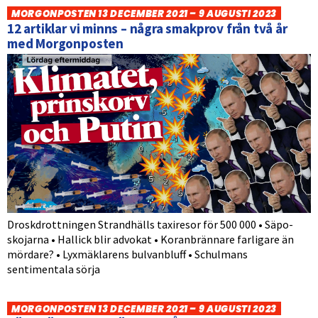
MORGONPOSTEN 13 DECEMBER 2021 – 9 AUGUSTI 2023
12 artiklar vi minns – några smakprov från två år
med Morgonposten
Droskdrottningen Strandhälls taxiresor för 500 000 • Säpo-
skojarna • Hallick blir advokat • Koranbrännare farligare än
mördare? • Lyxmäklarens bulvanbluff • Schulmans
sentimentala sörja
MORGONPOSTEN 13 DECEMBER 2021 – 9 AUGUSTI 2023