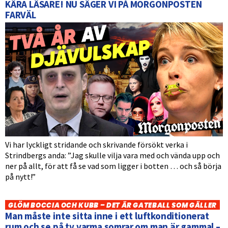
KÄRA LÄSARE! NU SÄGER VI PÅ MORGONPOSTEN
FARVÄL
Vi har lyckligt stridande och skrivande försökt verka i
Strindbergs anda: ”Jag skulle vilja vara med och vända upp och
ner på allt, för att få se vad som ligger i botten … och så börja
på nytt!”
GLÖM BOCCIA OCH KUBB – DET ÄR GATEBALL SOM GÄLLER
Man måste inte sitta inne i ett luftkonditionerat
rum och se på tv varma somrar om man är gammal –