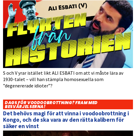
S och V yrar istället likt ALI ESBATI om att vi måste lära av
1930-talet – vill han stämpla homosexuella som
”degenererade idioter”?
DAGS FÖR VOODOOBROTTNING? FRAM MED
BESVÄRJELSERNA!
Det behövs magi för att vinna i voodoobrottning i
Kongo, och de ska vara av den rätta kalibern för
säker en vinst