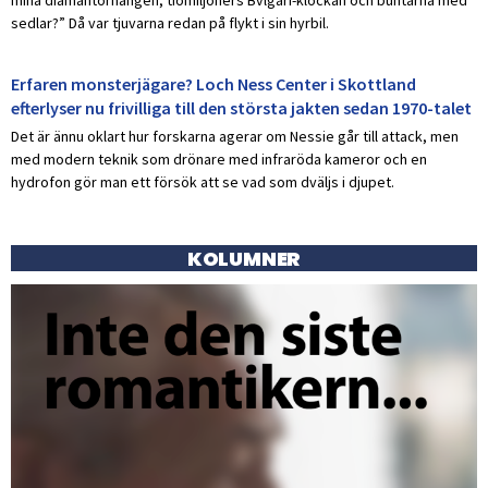
sedlar?” Då var tjuvarna redan på flykt i sin hyrbil.
Erfaren monsterjägare? Loch Ness Center i Skottland
efterlyser nu frivilliga till den största jakten sedan 1970-talet
Det är ännu oklart hur forskarna agerar om Nessie går till attack, men
med modern teknik som drönare med infraröda kameror och en
hydrofon gör man ett försök att se vad som dväljs i djupet.
KOLUMNER