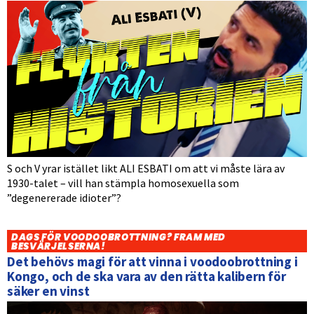
S och V yrar istället likt ALI ESBATI om att vi måste lära av
1930-talet – vill han stämpla homosexuella som
”degenererade idioter”?
DAGS FÖR VOODOOBROTTNING? FRAM MED
BESVÄRJELSERNA!
Det behövs magi för att vinna i voodoobrottning i
Kongo, och de ska vara av den rätta kalibern för
säker en vinst