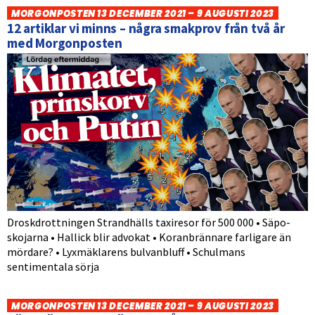
MORGONPOSTEN 13 DECEMBER 2021 – 9 AUGUSTI 2023
12 artiklar vi minns – några smakprov från två år
med Morgonposten
Droskdrottningen Strandhälls taxiresor för 500 000 • Säpo-
skojarna • Hallick blir advokat • Koranbrännare farligare än
mördare? • Lyxmäklarens bulvanbluff • Schulmans
sentimentala sörja
MORGONPOSTEN 13 DECEMBER 2021 – 9 AUGUSTI 2023