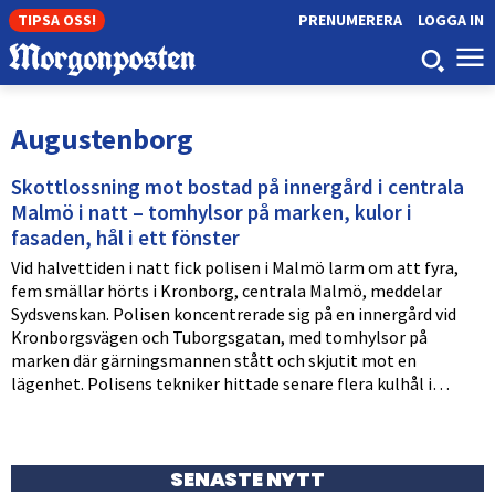
TIPSA OSS!
PRENUMERERA
LOGGA IN
Augustenborg
Skottlossning mot bostad på innergård i centrala
Malmö i natt – tomhylsor på marken, kulor i
fasaden, hål i ett fönster
Vid halvettiden i natt fick polisen i Malmö larm om att fyra,
fem smällar hörts i Kronborg, centrala Malmö, meddelar
Sydsvenskan. Polisen koncentrerade sig på en innergård vid
Kronborgsvägen och Tuborgsgatan, med tomhylsor på
marken där gärningsmannen stått och skjutit mot en
lägenhet. Polisens tekniker hittade senare flera kulhål i…
SENASTE NYTT