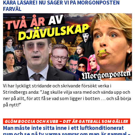
KÄRA LÄSARE! NU SÄGER VI PÅ MORGONPOSTEN
FARVÄL
Vi har lyckligt stridande och skrivande försökt verka i
Strindbergs anda: ”Jag skulle vilja vara med och vända upp och
ner på allt, för att få se vad som ligger i botten … och så börja
på nytt!”
GLÖM BOCCIA OCH KUBB – DET ÄR GATEBALL SOM GÄLLER
Man måste inte sitta inne i ett luftkonditionerat
rum och se på tv varma somrar om man är gammal –