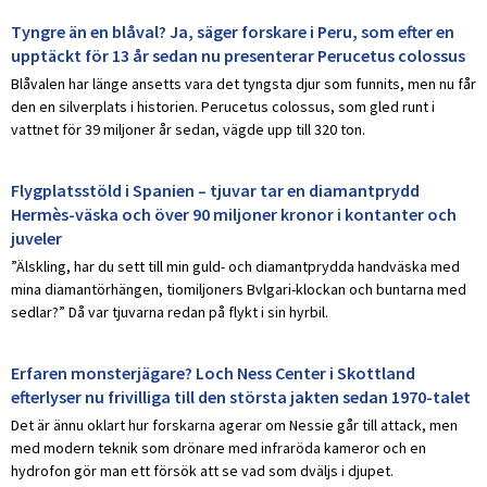
Tyngre än en blåval? Ja, säger forskare i Peru, som efter en
upptäckt för 13 år sedan nu presenterar Perucetus colossus
Blåvalen har länge ansetts vara det tyngsta djur som funnits, men nu får
den en silverplats i historien. Perucetus colossus, som gled runt i
vattnet för 39 miljoner år sedan, vägde upp till 320 ton.
Flygplatsstöld i Spanien – tjuvar tar en diamantprydd
Hermès-väska och över 90 miljoner kronor i kontanter och
juveler
”Älskling, har du sett till min guld- och diamantprydda handväska med
mina diamantörhängen, tiomiljoners Bvlgari-klockan och buntarna med
sedlar?” Då var tjuvarna redan på flykt i sin hyrbil.
Erfaren monsterjägare? Loch Ness Center i Skottland
efterlyser nu frivilliga till den största jakten sedan 1970-talet
Det är ännu oklart hur forskarna agerar om Nessie går till attack, men
med modern teknik som drönare med infraröda kameror och en
hydrofon gör man ett försök att se vad som dväljs i djupet.