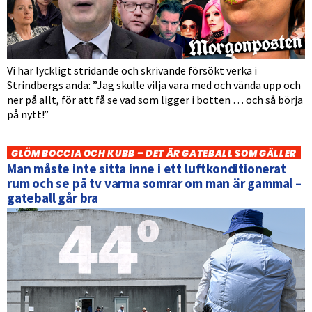
Vi har lyckligt stridande och skrivande försökt verka i
Strindbergs anda: ”Jag skulle vilja vara med och vända upp och
ner på allt, för att få se vad som ligger i botten … och så börja
på nytt!”
GLÖM BOCCIA OCH KUBB – DET ÄR GATEBALL SOM GÄLLER
Man måste inte sitta inne i ett luftkonditionerat
rum och se på tv varma somrar om man är gammal –
gateball går bra