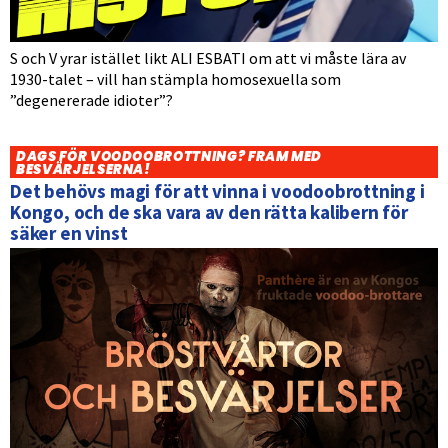
S och V yrar istället likt ALI ESBATI om att vi måste lära av
1930-talet – vill han stämpla homosexuella som
”degenererade idioter”?
DAGS FÖR VOODOOBROTTNING? FRAM MED
BESVÄRJELSERNA!
Det behövs magi för att vinna i voodoobrottning i
Kongo, och de ska vara av den rätta kalibern för
säker en vinst