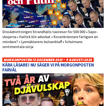
Droskdrottningen Strandhälls taxiresor för 500 000 • Säpo-
skojarna • Hallick blir advokat • Koranbrännare farligare än
mördare? • Lyxmäklarens bulvanbluff • Schulmans
sentimentala sörja
MORGONPOSTEN 13 DECEMBER 2021 – 9 AUGUSTI 2023
KÄRA LÄSARE! NU SÄGER VI PÅ MORGONPOSTEN
FARVÄL