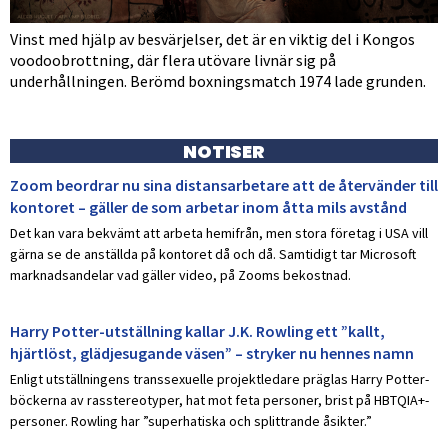
Vinst med hjälp av besvärjelser, det är en viktig del i Kongos
voodoobrottning, där flera utövare livnär sig på
underhållningen. Berömd boxningsmatch 1974 lade grunden.
NOTISER
Zoom beordrar nu sina distansarbetare att de återvänder till
kontoret – gäller de som arbetar inom åtta mils avstånd
Det kan vara bekvämt att arbeta hemifrån, men stora företag i USA vill
gärna se de anställda på kontoret då och då. Samtidigt tar Microsoft
marknadsandelar vad gäller video, på Zooms bekostnad.
Harry Potter-utställning kallar J.K. Rowling ett ”kallt,
hjärtlöst, glädjesugande väsen” – stryker nu hennes namn
Enligt utställningens transsexuelle projektledare präglas Harry Potter-
böckerna av rasstereotyper, hat mot feta personer, brist på HBTQIA+-
personer. Rowling har ”superhatiska och splittrande åsikter.”