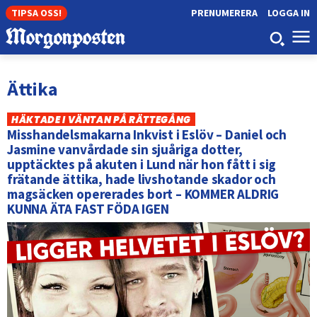
TIPSA OSS!
PRENUMERERA
LOGGA IN
Ättika
HÄKTADE I VÄNTAN PÅ RÄTTEGÅNG
Misshandelsmakarna Inkvist i Eslöv – Daniel och
Jasmine vanvårdade sin sjuåriga dotter,
upptäcktes på akuten i Lund när hon fått i sig
frätande ättika, hade livshotande skador och
magsäcken opererades bort – KOMMER ALDRIG
KUNNA ÄTA FAST FÖDA IGEN