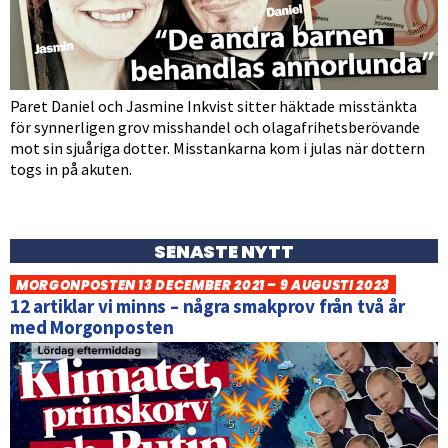
Paret Daniel och Jasmine Inkvist sitter häktade misstänkta
för synnerligen grov misshandel och olagafrihetsberövande
mot sin sjuåriga dotter. Misstankarna kom i julas när dottern
togs in på akuten.
SENASTE NYTT
MORGONPOSTEN 13 DECEMBER 2021 – 9 AUGUSTI 2023
12 artiklar vi minns – några smakprov från två år
med Morgonposten