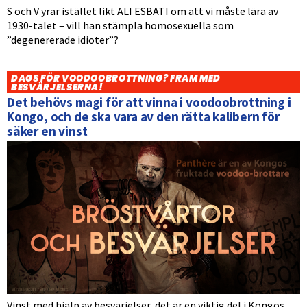
S och V yrar istället likt ALI ESBATI om att vi måste lära av
1930-talet – vill han stämpla homosexuella som
”degenererade idioter”?
DAGS FÖR VOODOOBROTTNING? FRAM MED
BESVÄRJELSERNA!
Det behövs magi för att vinna i voodoobrottning i
Kongo, och de ska vara av den rätta kalibern för
säker en vinst
Vinst med hjälp av besvärjelser, det är en viktig del i Kongos