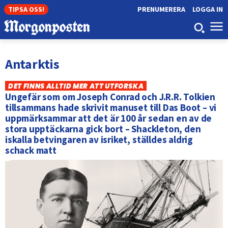
TIPSA OSS!
PRENUMERERA
LOGGA IN
Antarktis
DET FINNS ALLTID MER ATT UTFORSKA
Ungefär som om Joseph Conrad och J.R.R. Tolkien
tillsammans hade skrivit manuset till Das Boot – vi
uppmärksammar att det är 100 år sedan en av de
stora upptäckarna gick bort – Shackleton, den
iskalla betvingaren av isriket, ställdes aldrig
schack matt