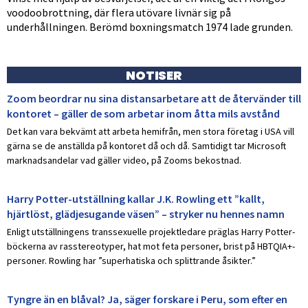
voodoobrottning, där flera utövare livnär sig på
underhållningen. Berömd boxningsmatch 1974 lade grunden.
NOTISER
Zoom beordrar nu sina distansarbetare att de återvänder till
kontoret – gäller de som arbetar inom åtta mils avstånd
Det kan vara bekvämt att arbeta hemifrån, men stora företag i USA vill
gärna se de anställda på kontoret då och då. Samtidigt tar Microsoft
marknadsandelar vad gäller video, på Zooms bekostnad.
Harry Potter-utställning kallar J.K. Rowling ett ”kallt,
hjärtlöst, glädjesugande väsen” – stryker nu hennes namn
Enligt utställningens transsexuelle projektledare präglas Harry Potter-
böckerna av rasstereotyper, hat mot feta personer, brist på HBTQIA+-
personer. Rowling har ”superhatiska och splittrande åsikter.”
Tyngre än en blåval? Ja, säger forskare i Peru, som efter en