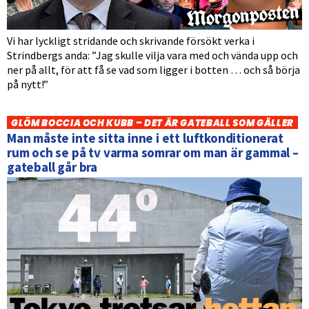
Vi har lyckligt stridande och skrivande försökt verka i
Strindbergs anda: ”Jag skulle vilja vara med och vända upp och
ner på allt, för att få se vad som ligger i botten … och så börja
på nytt!”
GLÖM BOCCIA OCH KUBB – DET ÄR GATEBALL SOM GÄLLER
Man måste inte sitta inne i ett luftkonditionerat
rum och se på tv varma somrar om man är gammal –
gateball går bra