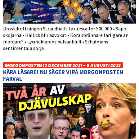
Droskdrottningen Strandhälls taxiresor för 500 000 • Säpo-
skojarna • Hallick blir advokat • Koranbrännare farligare än
mördare? • Lyxmäklarens bulvanbluff • Schulmans
sentimentala sörja
MORGONPOSTEN 13 DECEMBER 2021 – 9 AUGUSTI 2023
KÄRA LÄSARE! NU SÄGER VI PÅ MORGONPOSTEN
FARVÄL