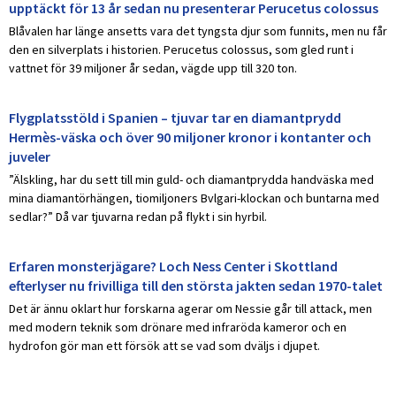
upptäckt för 13 år sedan nu presenterar Perucetus colossus
Blåvalen har länge ansetts vara det tyngsta djur som funnits, men nu får
den en silverplats i historien. Perucetus colossus, som gled runt i
vattnet för 39 miljoner år sedan, vägde upp till 320 ton.
Flygplatsstöld i Spanien – tjuvar tar en diamantprydd
Hermès-väska och över 90 miljoner kronor i kontanter och
juveler
”Älskling, har du sett till min guld- och diamantprydda handväska med
mina diamantörhängen, tiomiljoners Bvlgari-klockan och buntarna med
sedlar?” Då var tjuvarna redan på flykt i sin hyrbil.
Erfaren monsterjägare? Loch Ness Center i Skottland
efterlyser nu frivilliga till den största jakten sedan 1970-talet
Det är ännu oklart hur forskarna agerar om Nessie går till attack, men
med modern teknik som drönare med infraröda kameror och en
hydrofon gör man ett försök att se vad som dväljs i djupet.