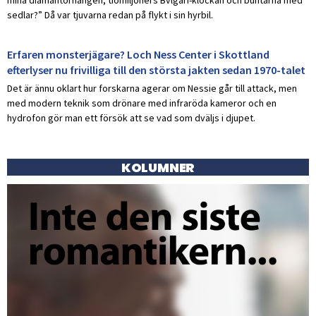
sedlar?” Då var tjuvarna redan på flykt i sin hyrbil.
Erfaren monsterjägare? Loch Ness Center i Skottland
efterlyser nu frivilliga till den största jakten sedan 1970-talet
Det är ännu oklart hur forskarna agerar om Nessie går till attack, men
med modern teknik som drönare med infraröda kameror och en
hydrofon gör man ett försök att se vad som dväljs i djupet.
KOLUMNER