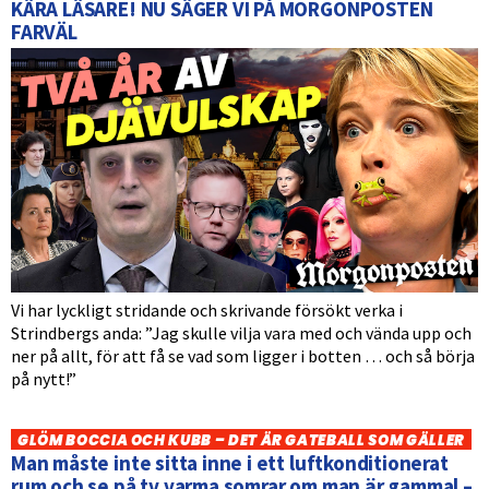
KÄRA LÄSARE! NU SÄGER VI PÅ MORGONPOSTEN
FARVÄL
Vi har lyckligt stridande och skrivande försökt verka i
Strindbergs anda: ”Jag skulle vilja vara med och vända upp och
ner på allt, för att få se vad som ligger i botten … och så börja
på nytt!”
GLÖM BOCCIA OCH KUBB – DET ÄR GATEBALL SOM GÄLLER
Man måste inte sitta inne i ett luftkonditionerat
rum och se på tv varma somrar om man är gammal –