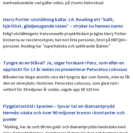
marknadsandelar vad gäller video, på Zooms bekostnad.
Harry Potter-utställning kallar J.K. Rowling ett ”kallt,
hjärtlöst, glädjesugande väsen” – stryker nu hennes namn
Enligt utställningens transsexuelle projektledare präglas Harry Potter-
böckerna av rasstereotyper, hat mot feta personer, brist på HBTQIA+-
personer. Rowling har ”superhatiska och splittrande åsikter.”
Tyngre än en blåval? Ja, säger forskare i Peru, som efter en
upptäckt för 13 år sedan nu presenterar Perucetus colossus
Blåvalen har länge ansetts vara det tyngsta djur som funnits, men nu får
den en silverplats i historien. Perucetus colossus, som gled runt i
vattnet för 39 miljoner år sedan, vägde upp till 320 ton.
Flygplatsstöld i Spanien – tjuvar tar en diamantprydd
Hermès-väska och över 90 miljoner kronor i kontanter och
juveler
”Älskling, har du sett till min guld- och diamantprydda handväska med
mina diamantörhängen, tiomiljoners Bvlgari-klockan och buntarna med