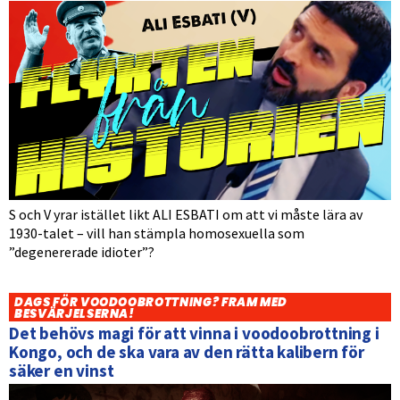
S och V yrar istället likt ALI ESBATI om att vi måste lära av
1930-talet – vill han stämpla homosexuella som
”degenererade idioter”?
DAGS FÖR VOODOOBROTTNING? FRAM MED
BESVÄRJELSERNA!
Det behövs magi för att vinna i voodoobrottning i
Kongo, och de ska vara av den rätta kalibern för
säker en vinst