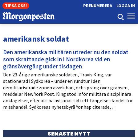
TIPSA OSS!
PRENUMERERA
LOGGA IN
amerikansk soldat
Den amerikanska militären utreder nu den soldat
som skrattande gick in i Nordkorea vid en
gränsövergång under tisdagen
Den 23-årige amerikanske soldaten, Travis King, var
stationerad i Sydkorea – under en rundtur i den
demilitariserade zonen avvek han, och sprang över gränsen,
meddelar New York Post. King stod inför militära disciplinära
anklagelser, efter att ha avtjänat tid i ett fängelse i landet för
misshandel. Sydkoreas nyhetsbyrå Yonhap citerade…
SENASTE NYTT