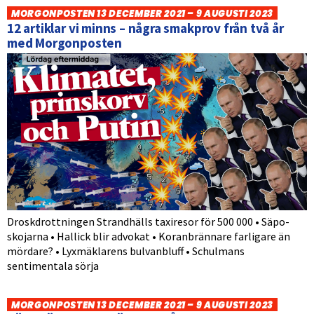
MORGONPOSTEN 13 DECEMBER 2021 – 9 AUGUSTI 2023
12 artiklar vi minns – några smakprov från två år
med Morgonposten
Droskdrottningen Strandhälls taxiresor för 500 000 • Säpo-
skojarna • Hallick blir advokat • Koranbrännare farligare än
mördare? • Lyxmäklarens bulvanbluff • Schulmans
sentimentala sörja
MORGONPOSTEN 13 DECEMBER 2021 – 9 AUGUSTI 2023