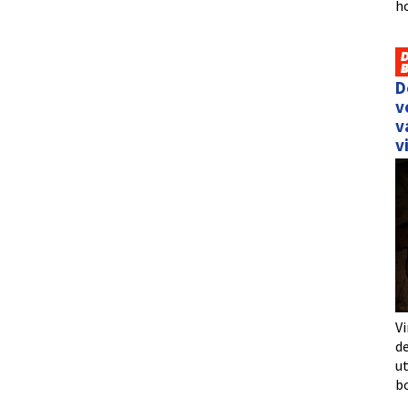
h
D
v
v
v
Vi
de
u
b