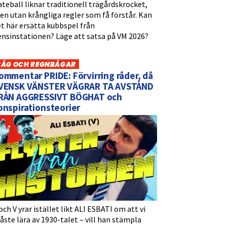
teball liknar traditionell trägårdskrocket,
n utan krångliga regler som få förstår. Kan
t här ersätta kubbspel från
ensinstationen? Läge att satsa på VM 2026?
BÅG OCH REGNBÅGAR
ommentar PRIDE: Förvirring råder, då
VENSK VÄNSTER VÄGRAR TA AVSTÅND
RÅN AGGRESSIVT BÖGHAT och
onspirationsteorier
och V yrar istället likt ALI ESBATI om att vi
ste lära av 1930-talet – vill han stämpla