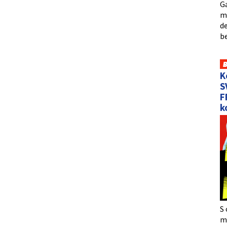
Ga
me
de
b
K
S
F
k
S 
må