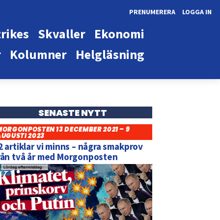
PRENUMERERA
LOGGA IN
rikes
Skvaller
Ekonomi
r
Kolumner
Helgläsning
SENASTE NYTT
MORGONPOSTEN 13 DECEMBER 2021 – 9
AUGUSTI 2023
2 artiklar vi minns – några smakprov
rån två år med Morgonposten