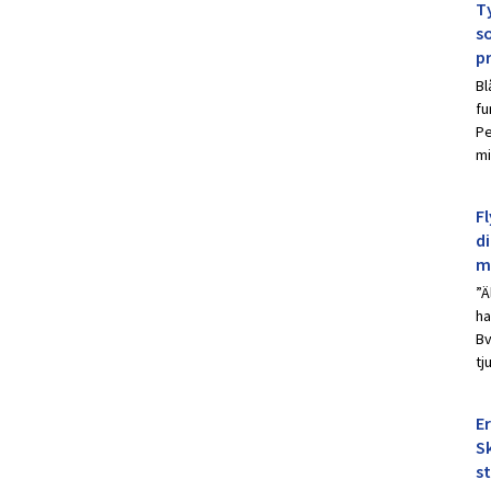
Ty
s
p
Bl
fu
Pe
mi
Fl
d
m
”Ä
ha
Bv
tj
E
Sk
s