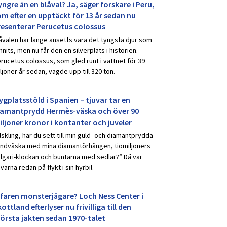
ngre än en blåval? Ja, säger forskare i Peru,
om efter en upptäckt för 13 år sedan nu
resenterar Perucetus colossus
åvalen har länge ansetts vara det tyngsta djur som
nnits, men nu får den en silverplats i historien.
rucetus colossus, som gled runt i vattnet för 39
ljoner år sedan, vägde upp till 320 ton.
ygplatsstöld i Spanien – tjuvar tar en
iamantprydd Hermès-väska och över 90
iljoner kronor i kontanter och juveler
lskling, har du sett till min guld- och diamantprydda
ndväska med mina diamantörhängen, tiomiljoners
lgari-klockan och buntarna med sedlar?” Då var
uvarna redan på flykt i sin hyrbil.
rfaren monsterjägare? Loch Ness Center i
ottland efterlyser nu frivilliga till den
törsta jakten sedan 1970-talet