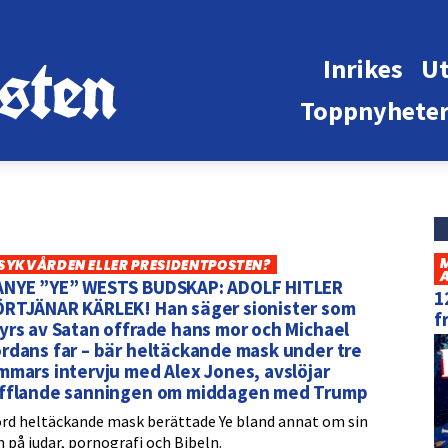
Inrikes
Ut
Toppnyhete
SYKVÅRDEN ELLER PRESIDENTPOSTEN?
ANYE ”YE” WESTS BUDSKAP: ADOLF HITLER
1
ÖRTJÄNAR KÄRLEK! Han säger sionister som
f
yrs av Satan offrade hans mor och Michael
rdans far – bär heltäckande mask under tre
mmars intervju med Alex Jones, avslöjar
afflande sanningen om middagen med Trump
örd heltäckande mask berättade Ye bland annat om sin
n på judar, pornografi och Bibeln.