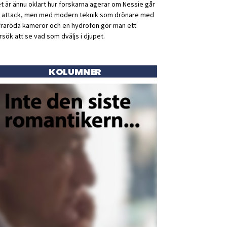
t är ännu oklart hur forskarna agerar om Nessie går
ll attack, men med modern teknik som drönare med
fraröda kameror och en hydrofon gör man ett
rsök att se vad som dväljs i djupet.
KOLUMNER