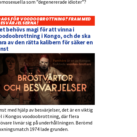
omosexuella som ”degenererade idioter”?
DAGS FÖR VOODOOBROTTNING? FRAM MED
BESVÄRJELSERNA!
et behövs magi för att vinna i
oodoobrottning i Kongo, och de ska
ara av den rätta kalibern för säker en
inst
nst med hjälp av besvärjelser, det är en viktig
l i Kongos voodoobrottning, där flera
tövare livnär sig på underhållningen. Berömd
oxningsmatch 1974 lade grunden.