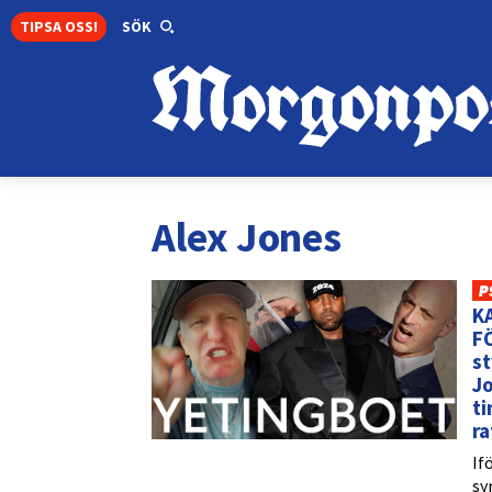
TIPSA OSS!
SÖK
Alex Jones
P
K
F
st
Jo
ti
r
If
sy