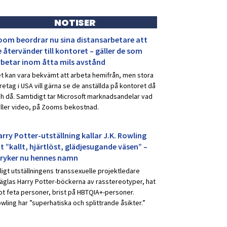
NOTISER
oom beordrar nu sina distansarbetare att
 återvänder till kontoret – gäller de som
rbetar inom åtta mils avstånd
t kan vara bekvämt att arbeta hemifrån, men stora
retag i USA vill gärna se de anställda på kontoret då
h då. Samtidigt tar Microsoft marknadsandelar vad
ller video, på Zooms bekostnad.
rry Potter-utställning kallar J.K. Rowling
t ”kallt, hjärtlöst, glädjesugande väsen” –
tryker nu hennes namn
ligt utställningens transsexuelle projektledare
äglas Harry Potter-böckerna av rasstereotyper, hat
t feta personer, brist på HBTQIA+-personer.
wling har ”superhatiska och splittrande åsikter.”