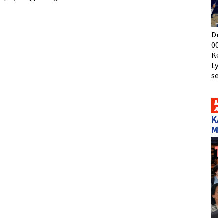
D
00
K
L
s
K
M