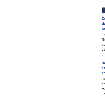
Z
de
a
De
fö
oc
gä
Ha
et
s
En
pr
mo
Ro