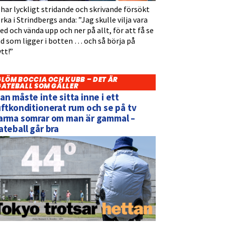
 har lyckligt stridande och skrivande försökt
rka i Strindbergs anda: ”Jag skulle vilja vara
d och vända upp och ner på allt, för att få se
d som ligger i botten … och så börja på
tt!”
GLÖM BOCCIA OCH KUBB – DET ÄR
GATEBALL SOM GÄLLER
an måste inte sitta inne i ett
uftkonditionerat rum och se på tv
arma somrar om man är gammal –
ateball går bra