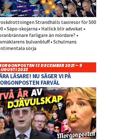
roskdrottningen Strandhälls taxiresor för 500
0 • Säpo-skojarna • Hallick blir advokat •
oranbrännare farligare än mördare? •
yxmäklarens bulvanbluff • Schulmans
entimentala sörja
MORGONPOSTEN 13 DECEMBER 2021 – 9
AUGUSTI 2023
ÄRA LÄSARE! NU SÄGER VI PÅ
ORGONPOSTEN FARVÄL