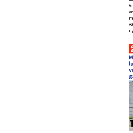
Vi
ve
me
va
ny
M
l
v
g