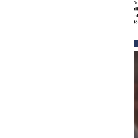
De
ti
in
fö