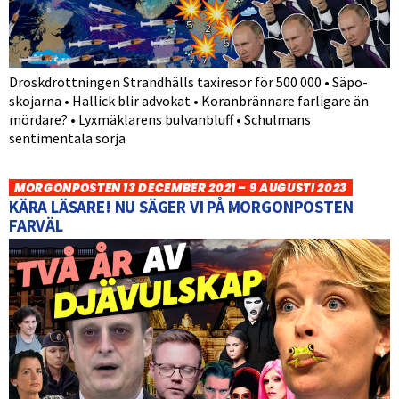
Droskdrottningen Strandhälls taxiresor för 500 000 • Säpo-
skojarna • Hallick blir advokat • Koranbrännare farligare än
mördare? • Lyxmäklarens bulvanbluff • Schulmans
sentimentala sörja
MORGONPOSTEN 13 DECEMBER 2021 – 9 AUGUSTI 2023
KÄRA LÄSARE! NU SÄGER VI PÅ MORGONPOSTEN
FARVÄL