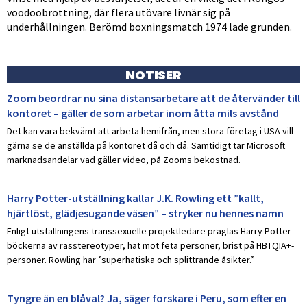
voodoobrottning, där flera utövare livnär sig på
underhållningen. Berömd boxningsmatch 1974 lade grunden.
NOTISER
Zoom beordrar nu sina distansarbetare att de återvänder till
kontoret – gäller de som arbetar inom åtta mils avstånd
Det kan vara bekvämt att arbeta hemifrån, men stora företag i USA vill
gärna se de anställda på kontoret då och då. Samtidigt tar Microsoft
marknadsandelar vad gäller video, på Zooms bekostnad.
Harry Potter-utställning kallar J.K. Rowling ett ”kallt,
hjärtlöst, glädjesugande väsen” – stryker nu hennes namn
Enligt utställningens transsexuelle projektledare präglas Harry Potter-
böckerna av rasstereotyper, hat mot feta personer, brist på HBTQIA+-
personer. Rowling har ”superhatiska och splittrande åsikter.”
Tyngre än en blåval? Ja, säger forskare i Peru, som efter en