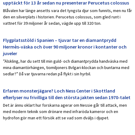
upptäckt för 13 år sedan nu presenterar Perucetus colossus
Blåvalen har länge ansetts vara det tyngsta djur som funnits, men nu får
den en silverplats i historien. Perucetus colossus, som gled runt i
vattnet för 39 miljoner år sedan, vägde upp till 320 ton.
Flygplatsstöld i Spanien – tjuvar tar en diamantprydd
Hermès-väska och över 90 miljoner kronor i kontanter och
juveler
”Älskling, har du sett till min guld- och diamantprydda handväska med
mina diamantörhängen, tiomiljoners Bvlgari-klockan och buntarna med
sedlar?” Då var tjuvarna redan på flykt i sin hyrbil.
Erfaren monsterjägare? Loch Ness Center i Skottland
efterlyser nu frivilliga till den största jakten sedan 1970-talet
Det är ännu oklart hur forskarna agerar om Nessie går till attack, men
med modern teknik som drönare med infraröda kameror och en
hydrofon gör man ett försök att se vad som dväljs i djupet.