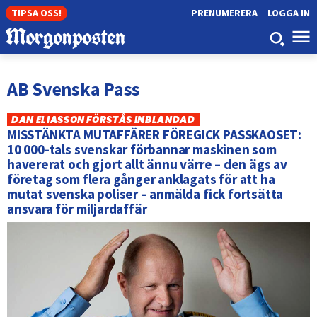
TIPSA OSS!
PRENUMERERA
LOGGA IN
AB Svenska Pass
DAN ELIASSON FÖRSTÅS INBLANDAD
MISSTÄNKTA MUTAFFÄRER FÖREGICK PASSKAOSET:
10 000-tals svenskar förbannar maskinen som
havererat och gjort allt ännu värre – den ägs av
företag som flera gånger anklagats för att ha
mutat svenska poliser – anmälda fick fortsätta
ansvara för miljardaffär