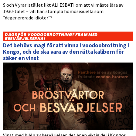
S och V yrar istället likt ALI ESBATI om att vi måste lära av
1930-talet – vill han stämpla homosexuella som
”degenererade idioter”?
DAGS FÖR VOODOOBROTTNING? FRAM MED
BESVÄRJELSERNA!
Det behövs magi för att vinna i voodoobrottning i
Kongo, och de ska vara av den rätta kalibern för
säker en vinst
Vinst med hjälp av besvärjelser, det är en viktig del i Kongos