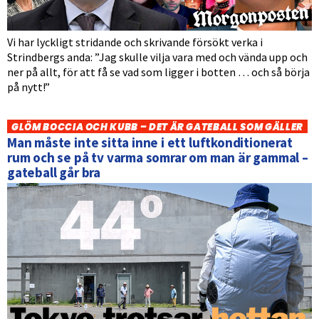
Vi har lyckligt stridande och skrivande försökt verka i
Strindbergs anda: ”Jag skulle vilja vara med och vända upp och
ner på allt, för att få se vad som ligger i botten … och så börja
på nytt!”
GLÖM BOCCIA OCH KUBB – DET ÄR GATEBALL SOM GÄLLER
Man måste inte sitta inne i ett luftkonditionerat
rum och se på tv varma somrar om man är gammal –
gateball går bra