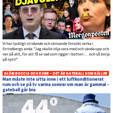
Vi har lyckligt stridande och skrivande försökt verka i
Strindbergs anda: ”Jag skulle vilja vara med och vända upp och
ner på allt, för att få se vad som ligger i botten … och så börja
på nytt!”
GLÖM BOCCIA OCH KUBB – DET ÄR GATEBALL SOM GÄLLER
Man måste inte sitta inne i ett luftkonditionerat
rum och se på tv varma somrar om man är gammal –
gateball går bra