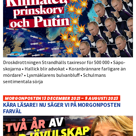
Droskdrottningen Strandhälls taxiresor för 500 000 • Säpo-
skojarna • Hallick blir advokat • Koranbrännare farligare än
mördare? • Lyxmäklarens bulvanbluff • Schulmans
sentimentala sörja
MORGONPOSTEN 13 DECEMBER 2021 – 9 AUGUSTI 2023
KÄRA LÄSARE! NU SÄGER VI PÅ MORGONPOSTEN
FARVÄL