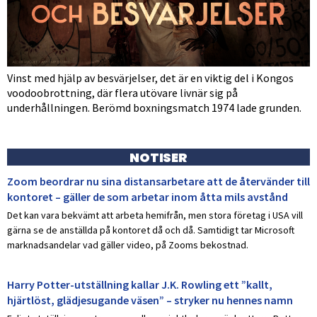
Vinst med hjälp av besvärjelser, det är en viktig del i Kongos
voodoobrottning, där flera utövare livnär sig på
underhållningen. Berömd boxningsmatch 1974 lade grunden.
NOTISER
Zoom beordrar nu sina distansarbetare att de återvänder till
kontoret – gäller de som arbetar inom åtta mils avstånd
Det kan vara bekvämt att arbeta hemifrån, men stora företag i USA vill
gärna se de anställda på kontoret då och då. Samtidigt tar Microsoft
marknadsandelar vad gäller video, på Zooms bekostnad.
Harry Potter-utställning kallar J.K. Rowling ett ”kallt,
hjärtlöst, glädjesugande väsen” – stryker nu hennes namn