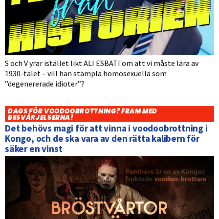
S och V yrar istället likt ALI ESBATI om att vi måste lära av
1930-talet – vill han stämpla homosexuella som
”degenererade idioter”?
DAGS FÖR VOODOOBROTTNING? FRAM MED
BESVÄRJELSERNA!
Det behövs magi för att vinna i voodoobrottning i
Kongo, och de ska vara av den rätta kalibern för
säker en vinst