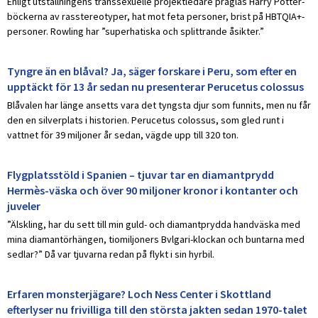
Enligt utställningens transsexuelle projektledare präglas Harry Potter-
böckerna av rasstereotyper, hat mot feta personer, brist på HBTQIA+-
personer. Rowling har ”superhatiska och splittrande åsikter.”
Tyngre än en blåval? Ja, säger forskare i Peru, som efter en
upptäckt för 13 år sedan nu presenterar Perucetus colossus
Blåvalen har länge ansetts vara det tyngsta djur som funnits, men nu får
den en silverplats i historien. Perucetus colossus, som gled runt i
vattnet för 39 miljoner år sedan, vägde upp till 320 ton.
Flygplatsstöld i Spanien – tjuvar tar en diamantprydd
Hermès-väska och över 90 miljoner kronor i kontanter och
juveler
”Älskling, har du sett till min guld- och diamantprydda handväska med
mina diamantörhängen, tiomiljoners Bvlgari-klockan och buntarna med
sedlar?” Då var tjuvarna redan på flykt i sin hyrbil.
Erfaren monsterjägare? Loch Ness Center i Skottland
efterlyser nu frivilliga till den största jakten sedan 1970-talet