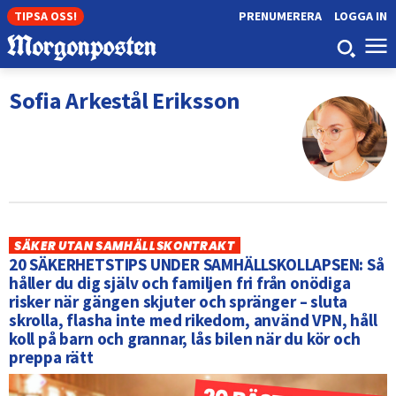
TIPSA OSS!
PRENUMERERA
LOGGA IN
Sofia Arkestål Eriksson
SÄKER UTAN SAMHÄLLSKONTRAKT
20 SÄKERHETSTIPS UNDER SAMHÄLLSKOLLAPSEN: Så
håller du dig själv och familjen fri från onödiga
risker när gängen skjuter och spränger – sluta
skrolla, flasha inte med rikedom, använd VPN, håll
koll på barn och grannar, lås bilen när du kör och
preppa rätt