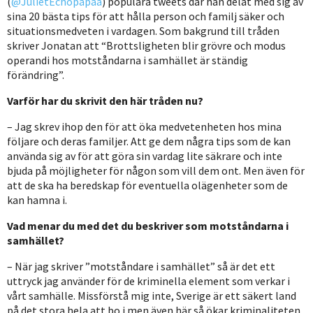
(
@JulietEchopapaa
) populära tweets där han delat med sig av
sina 20 bästa tips för att hålla person och familj säker och
situationsmedveten i vardagen. Som bakgrund till tråden
skriver Jonatan att “Brottsligheten blir grövre och modus
operandi hos motståndarna i samhället är ständig
förändring”.
Varför har du skrivit den här tråden nu?
Jag skrev ihop den för att öka medvetenheten hos mina
följare och deras familjer. Att ge dem några tips som de kan
använda sig av för att göra sin vardag lite säkrare och inte
bjuda på möjligheter för någon som vill dem ont. Men även för
att de ska ha beredskap för eventuella olägenheter som de
kan hamna i.
Vad menar du med det du beskriver som motståndarna i
samhället?
När jag skriver ”motståndare i samhället” så är det ett
uttryck jag använder för de kriminella element som verkar i
vårt samhälle. Missförstå mig inte, Sverige är ett säkert land
på det stora hela att bo i men även här så ökar kriminaliteten