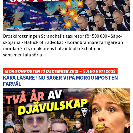
Droskdrottningen Strandhälls taxiresor för 500 000 • Säpo-
skojarna • Hallick blir advokat • Koranbrännare farligare än
mördare? • Lyxmäklarens bulvanbluff • Schulmans
sentimentala sörja
MORGONPOSTEN 13 DECEMBER 2021 – 9 AUGUSTI 2023
KÄRA LÄSARE! NU SÄGER VI PÅ MORGONPOSTEN
FARVÄL