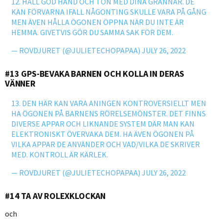
12. HÅLL GOD HAND OCH TON MED DINA GRANNAR. DE
KAN FÖRVARNA IFALL NÅGONTING SKULLE VARA PÅ GÅNG
MEN ÄVEN HÅLLA ÖGONEN ÖPPNA NÄR DU INTE ÄR
HEMMA. GIVETVIS GÖR DU SAMMA SAK FÖR DEM.
— ROVDJURET (@JULIETECHOPAPAA)
JULY 26, 2022
#13 GPS-BEVAKA BARNEN OCH KOLLA IN DERAS
VÄNNER
13. DEN HÄR KAN VARA ANINGEN KONTROVERSIELLT MEN
HA ÖGONEN PÅ BARNENS RÖRELSEMÖNSTER. DET FINNS
DIVERSE APPAR OCH LIKNANDE SYSTEM DÄR MAN KAN
ELEKTRONISKT ÖVERVAKA DEM. HA ÄVEN ÖGONEN PÅ
VILKA APPAR DE ANVÄNDER OCH VAD/VILKA DE SKRIVER
MED. KONTROLL ÄR KÄRLEK.
— ROVDJURET (@JULIETECHOPAPAA)
JULY 26, 2022
#14 TA AV ROLEXKLOCKAN
och