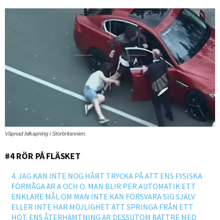
Väpnad bilkapning i Storbritannien.
#4 RÖR PÅ FLÄSKET
4. JAG KAN INTE NOG HÅRT TRYCKA PÅ ATT ENS FYSISKA
FÖRMÅGA ÄR A OCH O. MAN BLIR PER AUTOMATIK ETT
ENKLARE MÅL OM MAN INTE KAN FÖRSVARA SIG SJÄLV
ELLER INTE HAR MÖJLIGHET ATT SPRINGA FRÅN ETT
HOT. ENS ÅTERHÄMTNING ÄR DESSUTOM BÄTTRE MED