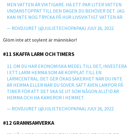
MEN VATTEN ÄR VIKTIGARE. HA ETT PAR LITER VATTEN
UNDANSTOPPAT TILL DEN DAGEN DU BEHÖVER DET. JAG
KAN INTE NOG TRYCKA PÅ HUR LIVSVIKTIGT VATTEN ÄR.
— ROVDJURET (@JULIETECHOPAPAA)
JULY 26, 2022
Glöm inte att soylent är människor!
#11 SKAFFA LARM OCH TIMERS
11. OM DU HAR EKONOMISKA MEDEL TILL DET, INVESTERA
I ETT LARM HEMMA SOM ÄR KOPPLAT TILL EN
LARMCENTRAL. DET GER ÖKAD SÄKERHET NÄR DU INTE
ÄR HEMMA ELLER NÄR DU SOVER. SÄTT ÄVEN LAMPOR PÅ
TIMER FÖR ATT DET SKA SE UT SOM NÅGON ALLTID ÄR
HEMMA OCH HA KAMEROR I HEMMET.
— ROVDJURET (@JULIETECHOPAPAA)
JULY 26, 2022
#12 GRANNSAMVERKA