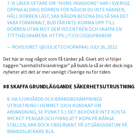
7. VI LÄSER OFTARE OM "HOME INVASIONS" HÄR I SVERIGE.
ÖPPNA ALDRIG DÖRREN FÖR NÅGON DU INTE KÄNNER,
HÅLL DÖRREN LÅST, SKA NÅGON BESÖKA DIG SÅ SKA DET
VARA FÖRANMÄLT, BUD FÅR INTE KOMMA UPP TILL
DÖRREN UTAN MÖT DEM VID ENTRÉN OCH SKAFFA EN
TITTHÅLSKAMERA:
HTTPS://T.CO/ZGQGPBABOM
— ROVDJURET (@JULIETECHOPAPAA)
JULY 26, 2022
Det här är nog något som få tänker på. Givet att vi följer
taggen ”samhällsförändringar” på bubb.la så är det dock inga
nyheter att det är mer vanligt i Sverige nu för tiden.
#8 SKAFFA GRUNDLÄGGANDE SÄKERHETSUTRUSTNING
8. HA SJUKVÅRDS OCH BRANDBEKÄMPNINGS
UTRUSTNING I HEMMET (OCH KUNSKAP OM
ANVÄNDNING, SE PUNKT 5.). DET BEHÖVER INTE KOSTA
MYCKET PENGAR OCH FINNS ATT KÖPA PÅ MÅNGA
STÄLLEN, VAR DOCK OBSERVANT PÅ UTGÅNGSDATUM PÅ
BRANDSLÄCKARE BLA.