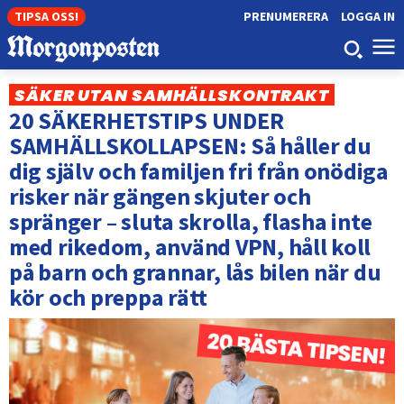
TIPSA OSS!
PRENUMERERA
LOGGA IN
SÄKER UTAN SAMHÄLLSKONTRAKT
20 SÄKERHETSTIPS UNDER
SAMHÄLLSKOLLAPSEN: Så håller du
dig själv och familjen fri från onödiga
risker när gängen skjuter och
spränger – sluta skrolla, flasha inte
med rikedom, använd VPN, håll koll
på barn och grannar, lås bilen när du
kör och preppa rätt