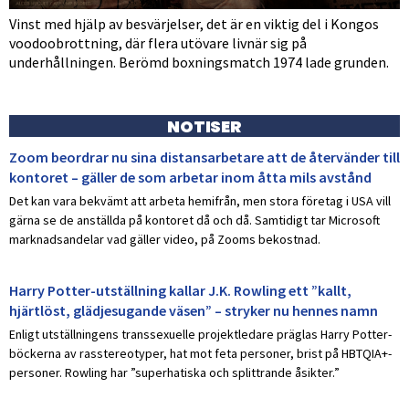
Vinst med hjälp av besvärjelser, det är en viktig del i Kongos
voodoobrottning, där flera utövare livnär sig på
underhållningen. Berömd boxningsmatch 1974 lade grunden.
NOTISER
Zoom beordrar nu sina distansarbetare att de återvänder till
kontoret – gäller de som arbetar inom åtta mils avstånd
Det kan vara bekvämt att arbeta hemifrån, men stora företag i USA vill
gärna se de anställda på kontoret då och då. Samtidigt tar Microsoft
marknadsandelar vad gäller video, på Zooms bekostnad.
Harry Potter-utställning kallar J.K. Rowling ett ”kallt,
hjärtlöst, glädjesugande väsen” – stryker nu hennes namn
Enligt utställningens transsexuelle projektledare präglas Harry Potter-
böckerna av rasstereotyper, hat mot feta personer, brist på HBTQIA+-
personer. Rowling har ”superhatiska och splittrande åsikter.”