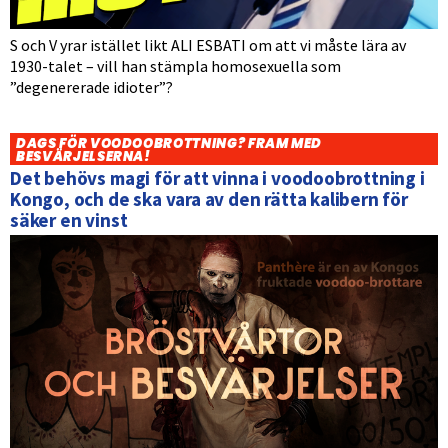
S och V yrar istället likt ALI ESBATI om att vi måste lära av
1930-talet – vill han stämpla homosexuella som
”degenererade idioter”?
DAGS FÖR VOODOOBROTTNING? FRAM MED
BESVÄRJELSERNA!
Det behövs magi för att vinna i voodoobrottning i
Kongo, och de ska vara av den rätta kalibern för
säker en vinst