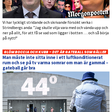
Vi har lyckligt stridande och skrivande försökt verka i
Strindbergs anda: ”Jag skulle vilja vara med och vända upp och
ner på allt, för att få se vad som ligger i botten … och så börja
på nytt!”
GLÖM BOCCIA OCH KUBB – DET ÄR GATEBALL SOM GÄLLER
Man måste inte sitta inne i ett luftkonditionerat
rum och se på tv varma somrar om man är gammal –
gateball går bra