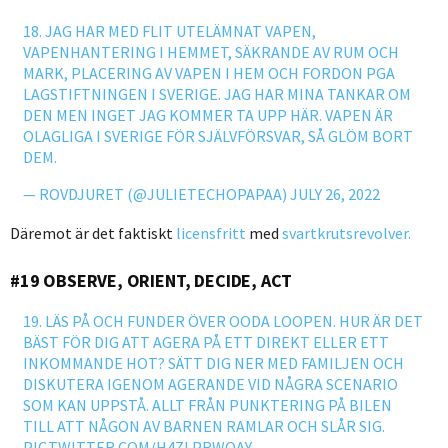
18. JAG HAR MED FLIT UTELÄMNAT VAPEN,
VAPENHANTERING I HEMMET, SÄKRANDE AV RUM OCH
MARK, PLACERING AV VAPEN I HEM OCH FORDON PGA
LAGSTIFTNINGEN I SVERIGE. JAG HAR MINA TANKAR OM
DEN MEN INGET JAG KOMMER TA UPP HÄR. VAPEN ÄR
OLAGLIGA I SVERIGE FÖR SJÄLVFÖRSVAR, SÅ GLÖM BORT
DEM.
— ROVDJURET (@JULIETECHOPAPAA)
JULY 26, 2022
Däremot är det faktiskt
licensfritt
med
svartkrutsrevolver.
#19 OBSERVE, ORIENT, DECIDE, ACT
19. LÄS PÅ OCH FUNDER ÖVER OODA LOOPEN. HUR ÄR DET
BÄST FÖR DIG ATT AGERA PÅ ETT DIREKT ELLER ETT
INKOMMANDE HOT? SÄTT DIG NER MED FAMILJEN OCH
DISKUTERA IGENOM AGERANDE VID NÅGRA SCENARIO
SOM KAN UPPSTÅ. ALLT FRÅN PUNKTERING PÅ BILEN
TILL ATT NÅGON AV BARNEN RAMLAR OCH SLÅR SIG.
PIC.TWITTER.COM/H4ZLPRWOAY