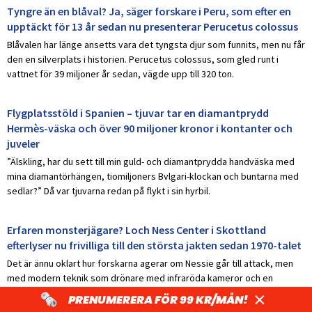
Tyngre än en blåval? Ja, säger forskare i Peru, som efter en
upptäckt för 13 år sedan nu presenterar Perucetus colossus
Blåvalen har länge ansetts vara det tyngsta djur som funnits, men nu får
den en silverplats i historien. Perucetus colossus, som gled runt i
vattnet för 39 miljoner år sedan, vägde upp till 320 ton.
Flygplatsstöld i Spanien – tjuvar tar en diamantprydd
Hermès-väska och över 90 miljoner kronor i kontanter och
juveler
”Älskling, har du sett till min guld- och diamantprydda handväska med
mina diamantörhängen, tiomiljoners Bvlgari-klockan och buntarna med
sedlar?” Då var tjuvarna redan på flykt i sin hyrbil.
Erfaren monsterjägare? Loch Ness Center i Skottland
efterlyser nu frivilliga till den största jakten sedan 1970-talet
Det är ännu oklart hur forskarna agerar om Nessie går till attack, men
med modern teknik som drönare med infraröda kameror och en
hydrofon gör man ett försök att se vad som dväljs i djupet.
×
PRENUMERERA FÖR 99 KR/MÅN!