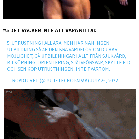
#5 DET RÄCKER INTE ATT VARA KITTAD
5. UTRUSTNING I ALL ÄRA. MEN HAR MAN INGEN
UTBILDNING SÅ ÄR DEN BRA VÄRDELÖS. OM DU HAR
MÖJLIGHET, GÅ UTBILDNINGAR I ALLT FRÅN SJUKVÅRD,
BILKÖRNING, ORIENTERING, SJÄLVFÖRSVAR, SKYTTE ETC
OCH SEN KÖP UTRUSTNINGEN, INTE TVÄRTOM.
— ROVDJURET (@JULIETECHOPAPAA)
JULY 26, 2022