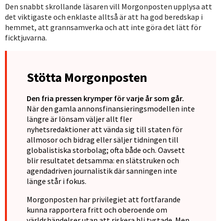
Den snabbt skrollande läsaren vill Morgonposten upplysa att
det viktigaste och enklaste alltså är att ha god beredskap i
hemmet, att grannsamverka och att inte göra det lätt för
ficktjuvarna.
Stötta Morgonposten
Den fria pressen krymper för varje år som går.
När den gamla annonsfinansieringsmodellen inte
längre är lönsam väljer allt fler
nyhetsredaktioner att vända sig till staten för
allmosor och bidrag eller säljer tidningen till
globalistiska storbolag; ofta både och. Oavsett
blir resultatet detsamma: en slätstruken och
agendadriven journalistik där sanningen inte
länge står i fokus.
Morgonposten har privilegiet att fortfarande
kunna rapportera fritt och oberoende om
världshändelser utan att riskera bli tystade. Men