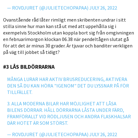
— ROVDJURET (@JULIETECHOPAPAA)
JULY 26, 2022
Ovanstående råd låter rimligt men skribenten undrar i sitt
stilla sinne hur man kan stå ut med att uppehålla sig i
exempelvis Stockholm utan koppla bort sig från omgivningen
en februarimorgon klockan 06.38 när pendeltågen slutat gå
för att det är minus 30 grader. Är tjuvar och banditer verkligen
på väg till jobbet så tidigt?
#3 LÅS BILDÖRRARNA
MÅNGA LURAR HAR AKTIV BRUSREDUCERING, AKTIVERA
DEN SÅ DU KAN HÖRA "IGENOM" DET DU LYSSNAR PÅ FÖR
TILLFÄLLET.
3. ALLA MODERNA BILAR HAR MÖJLIGHET ATT LÅSA
BILENS DÖRRAR. HÅLL DÖRRARNA LÅSTA UNDER FÄRD,
FRAMFÖRALLT VID RÖDLJUSEN OCH ANDRA FLASKHALSAR
DÄR HOTET ÄR SOM STÖRST.
— ROVDJURET (@JULIETECHOPAPAA)
JULY 26, 2022