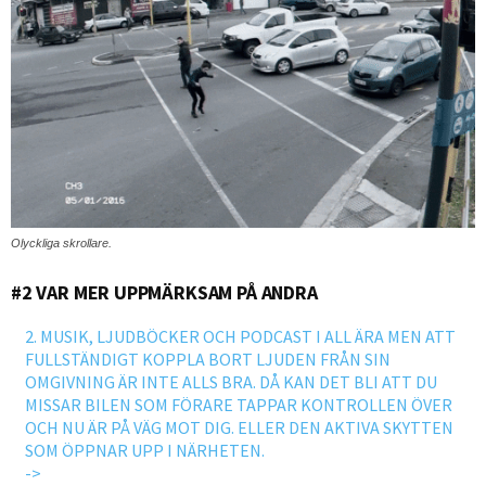
Olyckliga skrollare.
#2 VAR MER UPPMÄRKSAM PÅ ANDRA
2. MUSIK, LJUDBÖCKER OCH PODCAST I ALL ÄRA MEN ATT
FULLSTÄNDIGT KOPPLA BORT LJUDEN FRÅN SIN
OMGIVNING ÄR INTE ALLS BRA. DÅ KAN DET BLI ATT DU
MISSAR BILEN SOM FÖRARE TAPPAR KONTROLLEN ÖVER
OCH NU ÄR PÅ VÄG MOT DIG. ELLER DEN AKTIVA SKYTTEN
SOM ÖPPNAR UPP I NÄRHETEN.
->