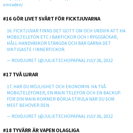
omraden/
#16 GÖR LIVET SVÅRT FÖR FICKTJUVARNA
16. FICKTJUVAR FINNS DET GOTT OM OCH UNDVIK ATT HA
MOBILTELEFON ETC I BAKFICKOR OCH I RYGGSÄCKAR,
HÅLL HANDVÄSKOR STÄNGDA OCH BÄR GÄRNA DET
VIKTIGASTE I INNERFICKOR.
— ROVDJURET (@JULIETECHOPAPAA)
JULY 26, 2022
#17 TVÅ LURAR
17. HAR DU MÖJLIGHET OCH EKONOMIN. HA TVÅ
MOBILTELEFONER, EN MAIN TELEFON OCH EN BACKUP.
FÖR DIN MAIN KOMMER BÖRJA STRULA NÄR DU SOM
MEST BEHÖVER DEN.
— ROVDJURET (@JULIETECHOPAPAA)
JULY 26, 2022
#18 TYVÄRR ÄR VAPEN OLAGLIGA