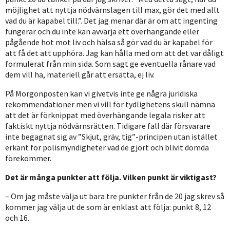
möjlighet att nyttja nödvärnslagen till max, gör det med allt
vad du är kapabel till.”. Det jag menar där är om att ingenting
fungerar och du inte kan avvärja ett överhängande eller
pågående hot mot liv och hälsa så gör vad du är kapabel för
att få det att upphöra. Jag kan hålla med om att det var dåligt
formulerat från min sida. Som sagt ge eventuella rånare vad
dem vill ha, materiell går att ersätta, ej liv.
På Morgonposten kan vi givetvis inte ge några juridiska
rekommendationer men vi vill för tydlighetens skull nämna
att det är förknippat med överhängande legala risker att
faktiskt nyttja nödvärnsrätten. Tidigare fall där försvarare
inte begagnat sig av ”Skjut, gräv, tig”-principen utan istället
erkänt för polismyndigheter vad de gjort och blivit dömda
förekommer.
Det är många punkter att följa. Vilken punkt är viktigast?
Om jag måste välja ut bara tre punkter från de 20 jag skrev så
kommer jag välja ut de som är enklast att följa: punkt 8, 12
och 16.