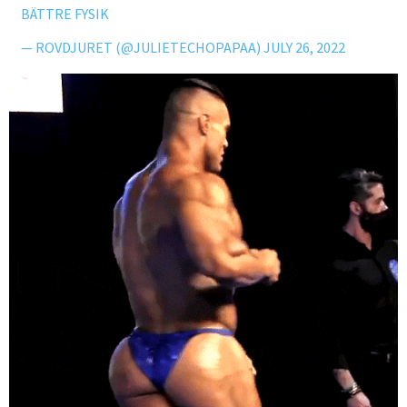
BÄTTRE FYSIK
— ROVDJURET (@JULIETECHOPAPAA)
JULY 26, 2022