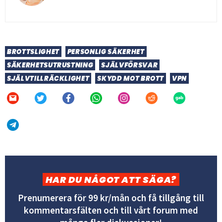
BROTTSLIGHET
PERSONLIG SÄKERHET
SÄKERHETSUTRUSTNING
SJÄLVFÖRSVAR
SJÄLVTILLRÄCKLIGHET
SKYDD MOT BROTT
VPN
HAR DU NÅGOT ATT SÄGA?
Prenumerera för 99 kr/mån och få tillgång till
kommentarsfälten och till vårt forum med