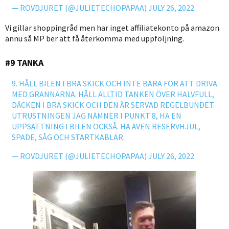
— ROVDJURET (@JULIETECHOPAPAA)
JULY 26, 2022
Vi gillar shoppingråd men har inget affiliatekonto på amazon
ännu så MP ber att få återkomma med uppföljning.
#9 TANKA
9. HÅLL BILEN I BRA SKICK OCH INTE BARA FÖR ATT DRIVA
MED GRANNARNA. HÅLL ALLTID TANKEN ÖVER HALVFULL,
DÄCKEN I BRA SKICK OCH DEN ÄR SERVAD REGELBUNDET.
UTRUSTNINGEN JAG NÄMNER I PUNKT 8, HA EN
UPPSÄTTNING I BILEN OCKSÅ. HA ÄVEN RESERVHJUL,
SPADE, SÅG OCH STARTKABLAR.
— ROVDJURET (@JULIETECHOPAPAA)
JULY 26, 2022