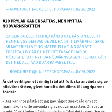
— ROVDJURET (@JULIETECHOPAPAA)
JULY 26, 2022
#20 PRYLAR KAN ERSÄTTAS, MEN NYTTJA
NÖDVÄRNSRÄTTEN
20. BLIR DU ELLER FAMILJ RÅNAD UTE PÅ STAN ELLER I
HEMMET, GE DEM VAD DE VILL HA. DITT LIV ÄR VIKTIGARE
ÄR MATERIELLA TING. MATERIELLA TING GÅR ATT
ERSÄTTA, LIV GÅR EJ. MED DETTA SAGT, HAR DU
MÖJLIGHET ATT NYTTJA NÖDVÄRNSLAGEN TILL MAX, GÖR
DET MED ALLT VAD DU ÄR KAPABEL TILL.
— ROVDJURET (@JULIETECHOPAPAA)
JULY 26, 2022
Är det verkligen ett rimligt råd att folk ska använda sig av
nödvärnsrätten, givet hur ofta det döms till angriparens
fördel?
Jag kan inte påstå att jag gav något direkt råd om att
människor skulle använda sig av nödvärnsrätten. Om det är
punkt 20 du tänker på där jag skriver: ”Med detta sagt, har du