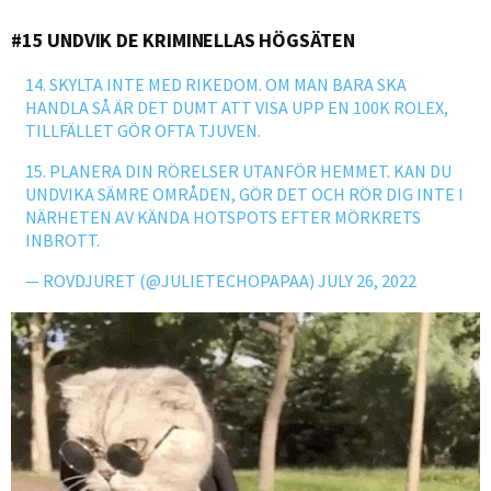
#15 UNDVIK DE KRIMINELLAS HÖGSÄTEN
14. SKYLTA INTE MED RIKEDOM. OM MAN BARA SKA
HANDLA SÅ ÄR DET DUMT ATT VISA UPP EN 100K ROLEX,
TILLFÄLLET GÖR OFTA TJUVEN.
15. PLANERA DIN RÖRELSER UTANFÖR HEMMET. KAN DU
UNDVIKA SÄMRE OMRÅDEN, GÖR DET OCH RÖR DIG INTE I
NÄRHETEN AV KÄNDA HOTSPOTS EFTER MÖRKRETS
INBROTT.
— ROVDJURET (@JULIETECHOPAPAA)
JULY 26, 2022