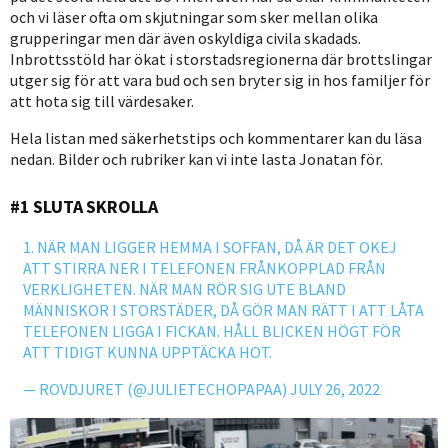
och vi läser ofta om skjutningar som sker mellan olika
grupperingar men där även oskyldiga civila skadads.
Inbrottsstöld har ökat i storstadsregionerna där brottslingar
utger sig för att vara bud och sen bryter sig in hos familjer för
att hota sig till värdesaker.
Hela listan med säkerhetstips och kommentarer kan du läsa
nedan. Bilder och rubriker kan vi inte lasta Jonatan för.
#1 SLUTA SKROLLA
1. NÄR MAN LIGGER HEMMA I SOFFAN, DÅ ÄR DET OKEJ
ATT STIRRA NER I TELEFONEN FRÅNKOPPLAD FRÅN
VERKLIGHETEN. NÄR MAN RÖR SIG UTE BLAND
MÄNNISKOR I STORSTÄDER, DÅ GÖR MAN RÄTT I ATT LÅTA
TELEFONEN LIGGA I FICKAN. HÅLL BLICKEN HÖGT FÖR
ATT TIDIGT KUNNA UPPTÄCKA HOT.
— ROVDJURET (@JULIETECHOPAPAA)
JULY 26, 2022