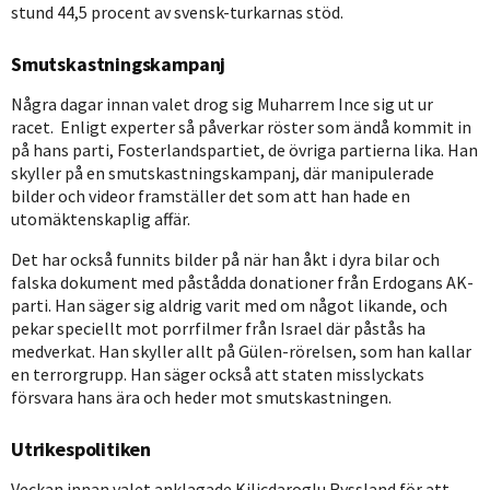
stund 44,5 procent av svensk-turkarnas stöd.
Smutskastningskampanj
Några dagar innan valet drog sig Muharrem Ince sig ut ur
racet. Enligt experter så påverkar röster som ändå kommit in
på hans parti, Fosterlandspartiet, de övriga partierna lika. Han
skyller på en smutskastningskampanj, där manipulerade
bilder och videor framställer det som att han hade en
utomäktenskaplig affär.
Det har också funnits bilder på när han åkt i dyra bilar och
falska dokument med påstådda donationer från Erdogans AK-
parti. Han säger sig aldrig varit med om något likande, och
pekar speciellt mot porrfilmer från Israel där påstås ha
medverkat. Han skyller allt på Gülen-rörelsen, som han kallar
en terrorgrupp. Han säger också att staten misslyckats
försvara hans ära och heder mot smutskastningen.
Utrikespolitiken
Veckan innan valet anklagade Kilicdaroglu Ryssland för att