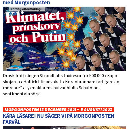
med Morgonposten
Droskdrottningen Strandhälls taxiresor för 500 000 • Säpo-
skojarna • Hallick blir advokat • Koranbrännare farligare än
mördare? • Lyxmäklarens bulvanbluff • Schulmans
sentimentala sörja
MORGONPOSTEN 13 DECEMBER 2021 – 9 AUGUSTI 2023
KÄRA LÄSARE! NU SÄGER VI PÅ MORGONPOSTEN
FARVÄL