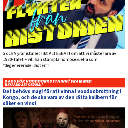
S och V yrar istället likt ALI ESBATI om att vi måste lära av
1930-talet – vill han stämpla homosexuella som
”degenererade idioter”?
DAGS FÖR VOODOOBROTTNING? FRAM MED
BESVÄRJELSERNA!
Det behövs magi för att vinna i voodoobrottning i
Kongo, och de ska vara av den rätta kalibern för
säker en vinst