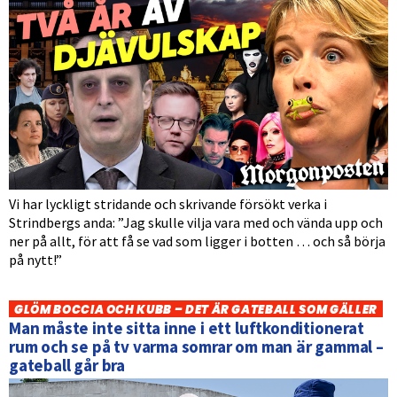
Vi har lyckligt stridande och skrivande försökt verka i
Strindbergs anda: ”Jag skulle vilja vara med och vända upp och
ner på allt, för att få se vad som ligger i botten … och så börja
på nytt!”
GLÖM BOCCIA OCH KUBB – DET ÄR GATEBALL SOM GÄLLER
Man måste inte sitta inne i ett luftkonditionerat
rum och se på tv varma somrar om man är gammal –
gateball går bra