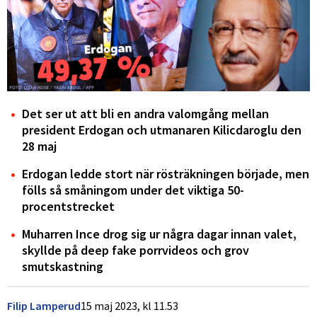
Det ser ut att bli en andra valomgång mellan
president Erdogan och utmanaren Kilicdaroglu den
28 maj
Erdogan ledde stort när rösträkningen började, men
fölls så småningom under det viktiga 50-
procentstrecket
Muharren Ince drog sig ur några dagar innan valet,
skyllde på deep fake porrvideos och grov
smutskastning
Filip Lamperud
15 maj 2023,
kl
11.53