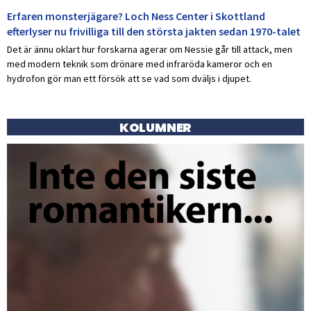
Erfaren monsterjägare? Loch Ness Center i Skottland
efterlyser nu frivilliga till den största jakten sedan 1970-talet
Det är ännu oklart hur forskarna agerar om Nessie går till attack, men
med modern teknik som drönare med infraröda kameror och en
hydrofon gör man ett försök att se vad som dväljs i djupet.
KOLUMNER