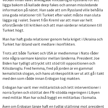
ligga bakom så kallade deep fakes och annan missledande
information på nätet. Han sade att om Ryssland ville behålla
sina goda relationer till Turkiet efter valet måste man sluta
lägga sig i valet. Svaret från Kreml var att man var helt
oförstående till kritiken och att man värderar relationen till
Turkiet högt.
Man har haft goda relationer genom hela kriget i Ukraina och
Turkiet har ibland varit medlare i konflikten.
Trots att både Turkiet och USA är medlemmar i Nato råder
inte några varmare känslor mellan länderna. President Joe
Biden har tydligt uttryckt sitt stöd till oppositionen och
Kilicdaroglu. Fred hemma, fred på jorden är en gammal
kemalistisk slogan, och hans utrikespolitik ser ut att gå i takt
med den som rådde innan Erdogan tog makten.
Erdogan har varit mer militaristisk och lett interventioner i
norra Syrien och stöttat den FN-stödda regeringen i Libyen
med militär. Man har också byggt en militärbas i Somalia.
Även om Erdogan länge haft en tydlig ställning mot president