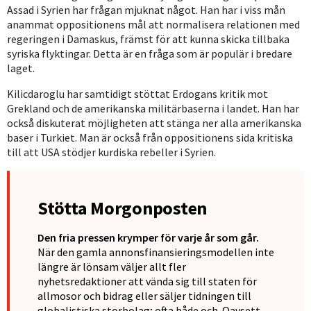
Assad i Syrien har frågan mjuknat något. Han har i viss mån
anammat oppositionens mål att normalisera relationen med
regeringen i Damaskus, främst för att kunna skicka tillbaka
syriska flyktingar. Detta är en fråga som är populär i bredare
laget.
Kilicdaroglu har samtidigt stöttat Erdogans kritik mot
Grekland och de amerikanska militärbaserna i landet. Han har
också diskuterat möjligheten att stänga ner alla amerikanska
baser i Turkiet. Man är också från oppositionens sida kritiska
till att USA stödjer kurdiska rebeller i Syrien.
Stötta Morgonposten
Den fria pressen krymper för varje år som går.
När den gamla annonsfinansieringsmodellen inte
längre är lönsam väljer allt fler
nyhetsredaktioner att vända sig till staten för
allmosor och bidrag eller säljer tidningen till
globalistiska storbolag; ofta både och. Oavsett