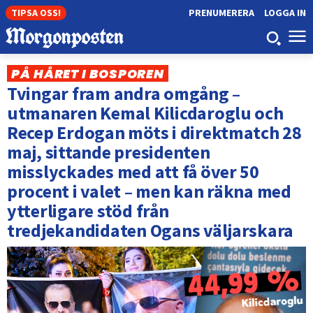
TIPSA OSS!
PRENUMERERA
LOGGA IN
PÅ HÅRET I BOSPOREN
Tvingar fram andra omgång –
utmanaren Kemal Kilicdaroglu och
Recep Erdogan möts i direktmatch 28
maj, sittande presidenten
misslyckades med att få över 50
procent i valet – men kan räkna med
ytterligare stöd från
tredjekandidaten Ogans väljarskara