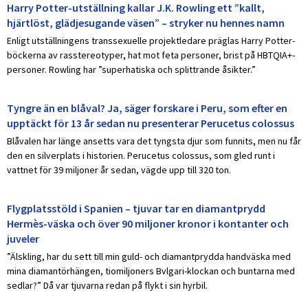
Harry Potter-utställning kallar J.K. Rowling ett ”kallt,
hjärtlöst, glädjesugande väsen” – stryker nu hennes namn
Enligt utställningens transsexuelle projektledare präglas Harry Potter-
böckerna av rasstereotyper, hat mot feta personer, brist på HBTQIA+-
personer. Rowling har ”superhatiska och splittrande åsikter.”
Tyngre än en blåval? Ja, säger forskare i Peru, som efter en
upptäckt för 13 år sedan nu presenterar Perucetus colossus
Blåvalen har länge ansetts vara det tyngsta djur som funnits, men nu får
den en silverplats i historien. Perucetus colossus, som gled runt i
vattnet för 39 miljoner år sedan, vägde upp till 320 ton.
Flygplatsstöld i Spanien – tjuvar tar en diamantprydd
Hermès-väska och över 90 miljoner kronor i kontanter och
juveler
”Älskling, har du sett till min guld- och diamantprydda handväska med
mina diamantörhängen, tiomiljoners Bvlgari-klockan och buntarna med
sedlar?” Då var tjuvarna redan på flykt i sin hyrbil.