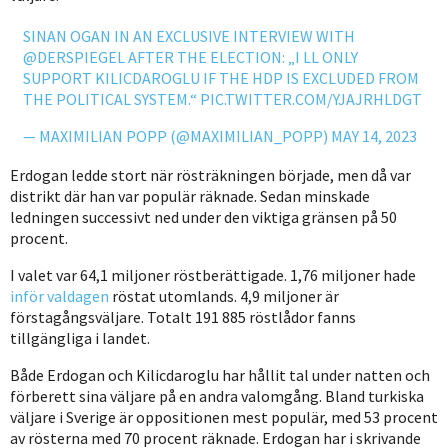
SINAN OGAN IN AN EXCLUSIVE INTERVIEW WITH
@DERSPIEGEL
⁩ AFTER THE ELECTION: „I LL ONLY
SUPPORT KILICDAROGLU IF THE HDP IS EXCLUDED FROM
THE POLITICAL SYSTEM.“
PIC.TWITTER.COM/YJAJRHLDGT
— MAXIMILIAN POPP (@MAXIMILIAN_POPP)
MAY 14, 2023
Erdogan ledde stort när rösträkningen började, men då var
distrikt där han var populär räknade. Sedan minskade
ledningen successivt ned under den viktiga gränsen på 50
procent.
I valet var 64,1 miljoner röstberättigade. 1,76 miljoner hade
inför valdagen
röstat utomlands. 4,9 miljoner är
förstagångsväljare. Totalt 191 885 röstlådor fanns
tillgängliga i landet.
Både Erdogan och Kilicdaroglu har hållit tal under natten och
förberett sina väljare på en andra valomgång. Bland turkiska
väljare i Sverige är oppositionen mest populär, med 53 procent
av rösterna med 70 procent räknade. Erdogan har i skrivande