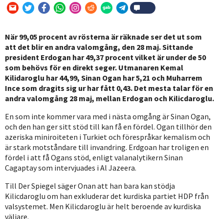
När 99,05 procent av rösterna är räknade ser det ut som
att det blir en andra valomgång, den 28 maj. Sittande
president Erdogan har 49,37 procent vilket är under de 50
som behövs för en direkt seger. Utmanaren Kemal
Kilidaroglu har 44,99, Sinan Ogan har 5,21 och Muharrem
Ince som dragits sig ur har fått 0,43. Det mesta talar för en
andra valomgång 28 maj, mellan Erdogan och Kilicdaroglu.
En som inte kommer vara med i nästa omgång är Sinan Ogan,
och den han ger sitt stöd till kan få en fördel. Ogan tillhör den
azeriska miniroiteten i Turkiet och förespråkar kemalism och
är stark motståndare till invandring. Erdgoan har troligen en
fördel i att få Ogans stöd, enligt valanalytikern Sinan
Cagaptay som intervjuades i Al Jazeera.
Till Der Spiegel säger Onan att han bara kan stödja
Kilicdaroglu om han exkluderar det kurdiska partiet HDP från
valsystemet. Men Kilicdaroglu är helt beroende av kurdiska
väljare.