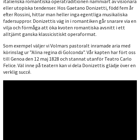
italienska romantiska operatraditionen nämnvärt av visionära
eller utopiska tendenser. Hos Gaetano Donizetti, född fem år
efter Rossini, hittar man heller inga egentliga musikaliska
fadersuppror. Donizettis väg in i romantiken går snarare via en
vilja och förmåga att öka kvoten romantiska avsnitt i ett
alltjämt ganska klassicistiskt operaformat.
Som exempel väljer vi Volmars pastoralt inramade aria med
körinslag ur ”Alina regina di Golconda”. Vår kapten har fört oss
till Genoa den 12 maj 1828 och stannat utanför Teatro Carlo
Felice. Väl inne på teatern kan vi dela Donizettis glädje över en
verklig succé.