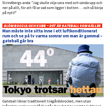
Strindbergs anda: ”Jag skulle vilja vara med och vända upp och
ner på allt, för att få se vad som ligger i botten … och så börja
på nytt!”
GLÖM BOCCIA OCH KUBB – DET ÄR GATEBALL SOM GÄLLER
Man måste inte sitta inne i ett luftkonditionerat
rum och se på tv varma somrar om man är gammal –
gateball går bra
Gateball liknar traditionell trägårdskrocket, men utan
krångliga regler som få förstår. Kan det här ersätta kubbspel