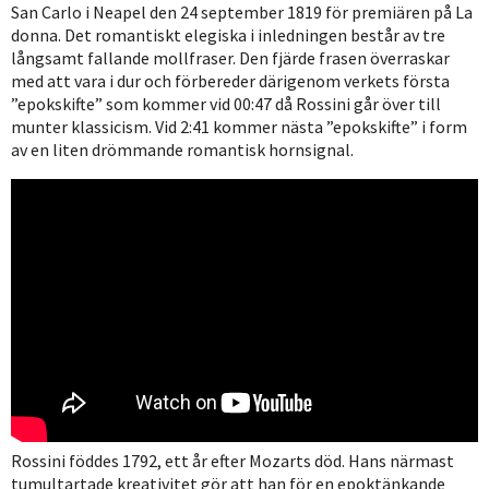
San Carlo i Neapel den 24 september 1819 för premiären på La
donna. Det romantiskt elegiska i inledningen består av tre
långsamt fallande mollfraser. Den fjärde frasen överraskar
med att vara i dur och förbereder därigenom verkets första
”epokskifte” som kommer vid 00:47 då Rossini går över till
munter klassicism. Vid 2:41 kommer nästa ”epokskifte” i form
av en liten drömmande romantisk hornsignal.
Rossini föddes 1792, ett år efter Mozarts död. Hans närmast
tumultartade kreativitet gör att han för en epoktänkande