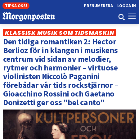
TIPSA OSS!
PRENUMERERA
LOGGA IN
KLASSISK MUSIK SOM TIDSMASKIN
Den tidiga romantiken 2: Hector
Berlioz för in klangen i musikens
centrum vid sidan av melodier,
rytmer och harmonier – virtuose
violinisten Niccolò Paganini
förebådar vår tids rockstjärnor –
Gioacchino Rossini och Gaetano
Donizetti ger oss ”bel canto”