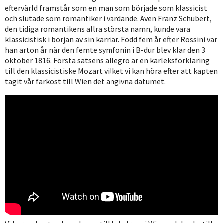
eftervärld framstår som en man som började som klassicist
och slutade som romantiker i vardande. Även Franz Schubert,
den tidiga romantikens allra största namn, kunde vara
klassicistisk i början av sin karriär. Född fem år efter Rossini var
han arton år när den femte symfonin i B-dur blev klar den 3
oktober 1816. Första satsens allegro är en kärleksförklaring
till den klassicistiske Mozart vilket vi kan höra efter att kapten
tagit vår farkost till Wien det angivna datumet.