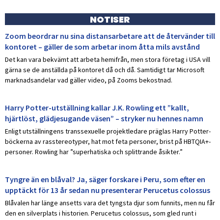
NOTISER
Zoom beordrar nu sina distansarbetare att de återvänder till
kontoret – gäller de som arbetar inom åtta mils avstånd
Det kan vara bekvämt att arbeta hemifrån, men stora företag i USA vill
gärna se de anställda på kontoret då och då. Samtidigt tar Microsoft
marknadsandelar vad gäller video, på Zooms bekostnad.
Harry Potter-utställning kallar J.K. Rowling ett ”kallt,
hjärtlöst, glädjesugande väsen” – stryker nu hennes namn
Enligt utställningens transsexuelle projektledare präglas Harry Potter-
böckerna av rasstereotyper, hat mot feta personer, brist på HBTQIA+-
personer. Rowling har ”superhatiska och splittrande åsikter.”
Tyngre än en blåval? Ja, säger forskare i Peru, som efter en
upptäckt för 13 år sedan nu presenterar Perucetus colossus
Blåvalen har länge ansetts vara det tyngsta djur som funnits, men nu får
den en silverplats i historien. Perucetus colossus, som gled runt i