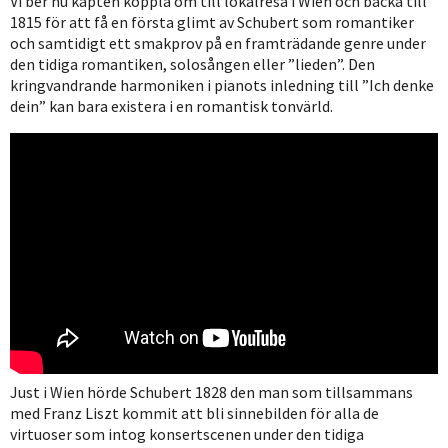
Vi ber nu kapten koppla om till lokalresa i Wien och backa till
1815 för att få en första glimt av Schubert som romantiker
och samtidigt ett smakprov på en framträdande genre under
den tidiga romantiken, solosången eller ”lieden”. Den
kringvandrande harmoniken i pianots inledning till ”Ich denke
dein” kan bara existera i en romantisk tonvärld.
Just i Wien hörde Schubert 1828 den man som tillsammans
med Franz Liszt kommit att bli sinnebilden för alla de
virtuoser som intog konsertscenen under den tidiga