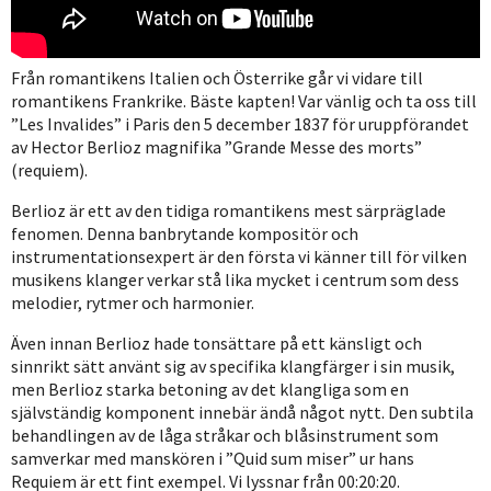
Från romantikens Italien och Österrike går vi vidare till
romantikens Frankrike. Bäste kapten! Var vänlig och ta oss till
”Les Invalides” i Paris den 5 december 1837 för uruppförandet
av Hector Berlioz magnifika ”Grande Messe des morts”
(requiem).
Berlioz är ett av den tidiga romantikens mest särpräglade
fenomen. Denna banbrytande kompositör och
instrumentationsexpert är den första vi känner till för vilken
musikens klanger verkar stå lika mycket i centrum som dess
melodier, rytmer och harmonier.
Även innan Berlioz hade tonsättare på ett känsligt och
sinnrikt sätt använt sig av specifika klangfärger i sin musik,
men Berlioz starka betoning av det klangliga som en
självständig komponent innebär ändå något nytt. Den subtila
behandlingen av de låga stråkar och blåsinstrument som
samverkar med manskören i ”Quid sum miser” ur hans
Requiem är ett fint exempel. Vi lyssnar från 00:20:20.