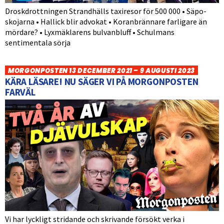
Droskdrottningen Strandhälls taxiresor för 500 000 • Säpo-
skojarna • Hallick blir advokat • Koranbrännare farligare än
mördare? • Lyxmäklarens bulvanbluff • Schulmans
sentimentala sörja
MORGONPOSTEN 13 DECEMBER 2021 – 9 AUGUSTI 2023
KÄRA LÄSARE! NU SÄGER VI PÅ MORGONPOSTEN
FARVÄL
Vi har lyckligt stridande och skrivande försökt verka i