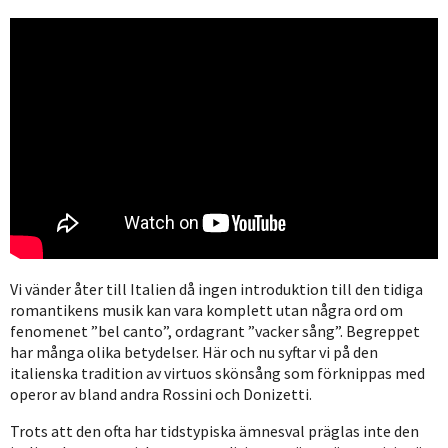
Vi vänder åter till Italien då ingen introduktion till den tidiga
romantikens musik kan vara komplett utan några ord om
fenomenet ”bel canto”, ordagrant ”vacker sång”. Begreppet
har många olika betydelser. Här och nu syftar vi på den
italienska tradition av virtuos skönsång som förknippas med
operor av bland andra Rossini och Donizetti.
Trots att den ofta har tidstypiska ämnesval präglas inte den