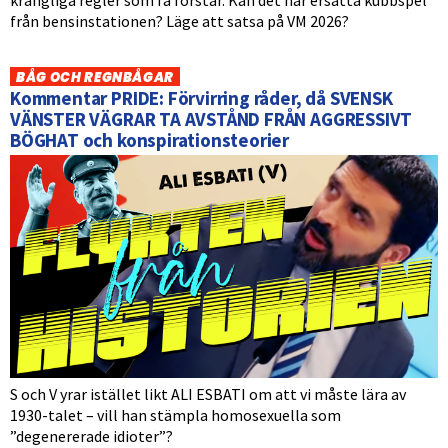
från bensinstationen? Läge att satsa på VM 2026?
BÅG OCH REGNBÅGAR
Kommentar PRIDE: Förvirring råder, då SVENSK
VÄNSTER VÄGRAR TA AVSTÅND FRÅN AGGRESSIVT
BÖGHAT och konspirationsteorier
S och V yrar istället likt ALI ESBATI om att vi måste lära av
1930-talet – vill han stämpla homosexuella som
”degenererade idioter”?