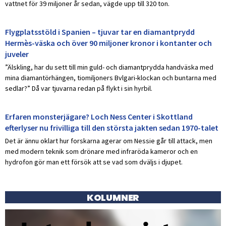
vattnet för 39 miljoner år sedan, vägde upp till 320 ton.
Flygplatsstöld i Spanien – tjuvar tar en diamantprydd
Hermès-väska och över 90 miljoner kronor i kontanter och
juveler
”Älskling, har du sett till min guld- och diamantprydda handväska med
mina diamantörhängen, tiomiljoners Bvlgari-klockan och buntarna med
sedlar?” Då var tjuvarna redan på flykt i sin hyrbil.
Erfaren monsterjägare? Loch Ness Center i Skottland
efterlyser nu frivilliga till den största jakten sedan 1970-talet
Det är ännu oklart hur forskarna agerar om Nessie går till attack, men
med modern teknik som drönare med infraröda kameror och en
hydrofon gör man ett försök att se vad som dväljs i djupet.
KOLUMNER