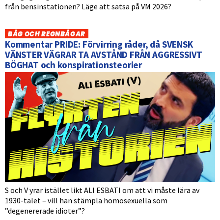
från bensinstationen? Läge att satsa på VM 2026?
BÅG OCH REGNBÅGAR
Kommentar PRIDE: Förvirring råder, då SVENSK
VÄNSTER VÄGRAR TA AVSTÅND FRÅN AGGRESSIVT
BÖGHAT och konspirationsteorier
S och V yrar istället likt ALI ESBATI om att vi måste lära av
1930-talet – vill han stämpla homosexuella som
”degenererade idioter”?