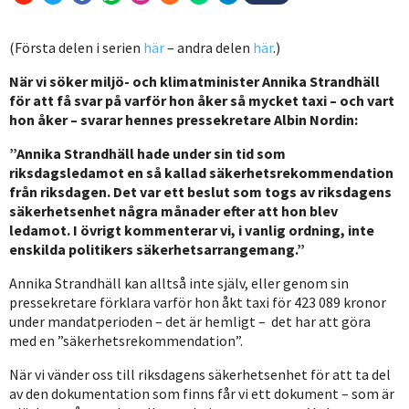
(Första delen i serien
här
– andra delen
här
.)
När vi söker miljö- och klimatminister Annika Strandhäll
för att få svar på varför hon åker så mycket taxi – och vart
hon åker – svarar hennes pressekretare Albin Nordin:
”Annika Strandhäll hade under sin tid som
riksdagsledamot en så kallad säkerhetsrekommendation
från riksdagen. Det var ett beslut som togs av riksdagens
säkerhetsenhet några månader efter att hon blev
ledamot. I övrigt kommenterar vi, i vanlig ordning, inte
enskilda politikers säkerhetsarrangemang.”
Annika Strandhäll kan alltså inte själv, eller genom sin
pressekretare förklara varför hon åkt taxi för 423 089 kronor
under mandatperioden – det är hemligt – det har att göra
med en ”säkerhetsrekommendation”.
När vi vänder oss till riksdagens säkerhetsenhet för att ta del
av den dokumentation som finns får vi ett dokument – som är