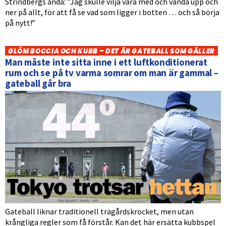
Strindbergs anda: ”Jag skulle vilja vara med och vända upp och
ner på allt, för att få se vad som ligger i botten … och så börja
på nytt!”
GLÖM BOCCIA OCH KUBB – DET ÄR GATEBALL SOM GÄLLER
Man måste inte sitta inne i ett luftkonditionerat
rum och se på tv varma somrar om man är gammal –
gateball går bra
Gateball liknar traditionell trägårdskrocket, men utan
krångliga regler som få förstår. Kan det här ersätta kubbspel