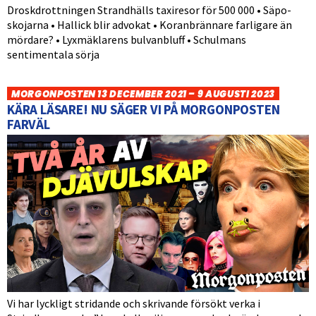
Droskdrottningen Strandhälls taxiresor för 500 000 • Säpo-
skojarna • Hallick blir advokat • Koranbrännare farligare än
mördare? • Lyxmäklarens bulvanbluff • Schulmans
sentimentala sörja
MORGONPOSTEN 13 DECEMBER 2021 – 9 AUGUSTI 2023
KÄRA LÄSARE! NU SÄGER VI PÅ MORGONPOSTEN
FARVÄL
Vi har lyckligt stridande och skrivande försökt verka i