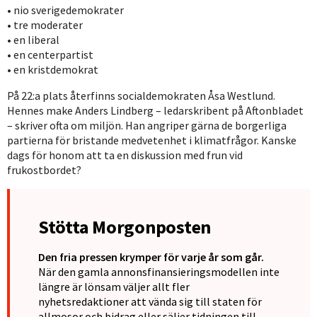
• nio sverigedemokrater
• tre moderater
• en liberal
• en centerpartist
• en kristdemokrat
På 22:a plats återfinns socialdemokraten Åsa Westlund.
Hennes make Anders Lindberg – ledarskribent på Aftonbladet
– skriver ofta om miljön. Han angriper gärna de borgerliga
partierna för bristande medvetenhet i klimatfrågor. Kanske
dags för honom att ta en diskussion med frun vid
frukostbordet?
Stötta Morgonposten
Den fria pressen krymper för varje år som går.
När den gamla annonsfinansieringsmodellen inte
längre är lönsam väljer allt fler
nyhetsredaktioner att vända sig till staten för
allmosor och bidrag eller säljer tidningen till