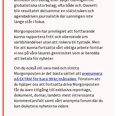
globalistiska storbolag; ofta både och. Oavsett
blir resultatet detsamma: en slätstruken och
agendadriven journalistik där sanningen inte
länge står i fokus.
Morgonposten har privilegiet att fortfarande
kunna rapportera fritt och oberoende om
världshändelser utan att riskera bli tystade. Men
för att kunna fortsätta vårt viktiga arbete förlitar
vi oss på våra läsares genirositet som är beredda
att betala för nyheter.
Om du också vill vara med och stötta
Morgonposten är det bästa sättet att
prenumera
på EXTRA! för bara 99 kr/månaden.
Förutom att
du hjälper oss att fortsätta driva Morgonposten
får du även tillgång till exklusiva reportage,
dokument, domar, landets mest intrerssanta
kommentarsfält samt vårt anonyma forum där du
kan diskutera nyheterna vidare.