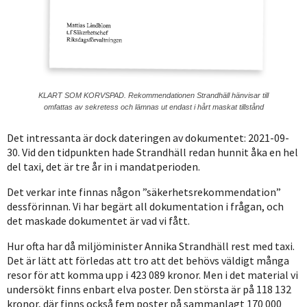
KLART SOM KORVSPAD. Rekommendationen Strandhäll hänvisar till
omfattas av sekretess och lämnas ut endast i hårt maskat tillstånd
Det intressanta är dock dateringen av dokumentet: 2021-09-
30. Vid den tidpunkten hade Strandhäll redan hunnit åka en hel
del taxi, det är tre år in i mandatperioden.
Det verkar inte finnas någon ”säkerhetsrekommendation”
dessförinnan. Vi har begärt all dokumentation i frågan, och
det maskade dokumentet är vad vi fått.
Hur ofta har då miljöminister Annika Strandhäll rest med taxi.
Det är lätt att förledas att tro att det behövs väldigt många
resor för att komma upp i 423 089 kronor. Men i det material vi
undersökt finns enbart elva poster. Den största är på 118 132
kronor, där finns också fem poster på sammanlagt 170 000