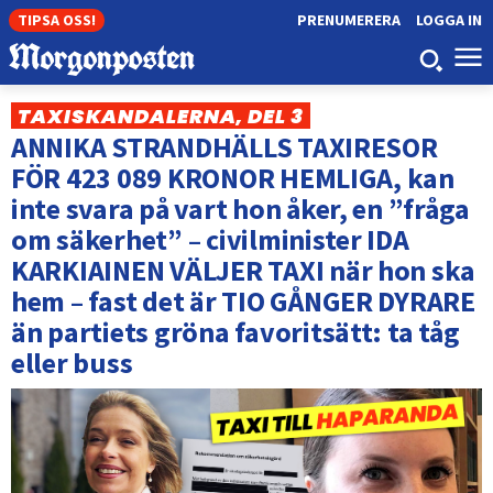
TIPSA OSS!
PRENUMERERA
LOGGA IN
TAXISKANDALERNA, DEL 3
ANNIKA STRANDHÄLLS TAXIRESOR
FÖR 423 089 KRONOR HEMLIGA, kan
inte svara på vart hon åker, en ”fråga
om säkerhet” – civilminister IDA
KARKIAINEN VÄLJER TAXI när hon ska
hem – fast det är TIO GÅNGER DYRARE
än partiets gröna favoritsätt: ta tåg
eller buss