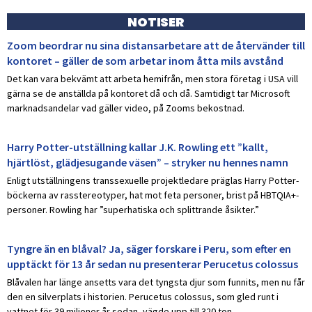
NOTISER
Zoom beordrar nu sina distansarbetare att de återvänder till
kontoret – gäller de som arbetar inom åtta mils avstånd
Det kan vara bekvämt att arbeta hemifrån, men stora företag i USA vill
gärna se de anställda på kontoret då och då. Samtidigt tar Microsoft
marknadsandelar vad gäller video, på Zooms bekostnad.
Harry Potter-utställning kallar J.K. Rowling ett ”kallt,
hjärtlöst, glädjesugande väsen” – stryker nu hennes namn
Enligt utställningens transsexuelle projektledare präglas Harry Potter-
böckerna av rasstereotyper, hat mot feta personer, brist på HBTQIA+-
personer. Rowling har ”superhatiska och splittrande åsikter.”
Tyngre än en blåval? Ja, säger forskare i Peru, som efter en
upptäckt för 13 år sedan nu presenterar Perucetus colossus
Blåvalen har länge ansetts vara det tyngsta djur som funnits, men nu får
den en silverplats i historien. Perucetus colossus, som gled runt i
vattnet för 39 miljoner år sedan, vägde upp till 320 ton.