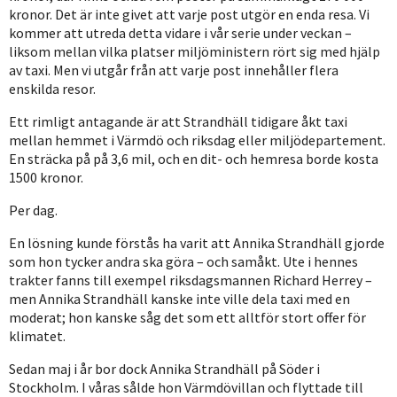
kronor. Det är inte givet att varje post utgör en enda resa. Vi
kommer att utreda detta vidare i vår serie under veckan –
liksom mellan vilka platser miljöministern rört sig med hjälp
av taxi. Men vi utgår från att varje post innehåller flera
enskilda resor.
Ett rimligt antagande är att Strandhäll tidigare åkt taxi
mellan hemmet i Värmdö och riksdag eller miljödepartement.
En sträcka på på 3,6 mil, och en dit- och hemresa borde kosta
1500 kronor.
Per dag.
En lösning kunde förstås ha varit att Annika Strandhäll gjorde
som hon tycker andra ska göra – och samåkt. Ute i hennes
trakter fanns till exempel riksdagsmannen Richard Herrey –
men Annika Strandhäll kanske inte ville dela taxi med en
moderat; hon kanske såg det som ett alltför stort offer för
klimatet.
Sedan maj i år bor dock Annika Strandhäll på Söder i
Stockholm. I våras sålde hon Värmdövillan och flyttade till