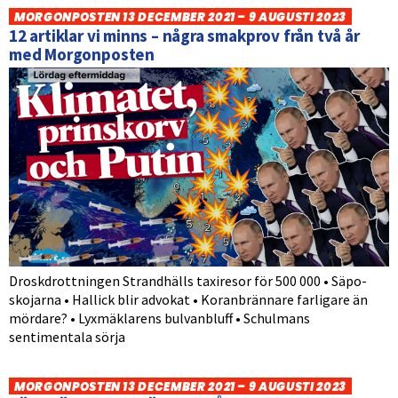
MORGONPOSTEN 13 DECEMBER 2021 – 9 AUGUSTI 2023
12 artiklar vi minns – några smakprov från två år
med Morgonposten
Droskdrottningen Strandhälls taxiresor för 500 000 • Säpo-
skojarna • Hallick blir advokat • Koranbrännare farligare än
mördare? • Lyxmäklarens bulvanbluff • Schulmans
sentimentala sörja
MORGONPOSTEN 13 DECEMBER 2021 – 9 AUGUSTI 2023