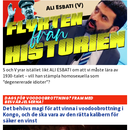
S och V yrar istället likt ALI ESBATI om att vi måste lära av
1930-talet – vill han stämpla homosexuella som
”degenererade idioter”?
DAGS FÖR VOODOOBROTTNING? FRAM MED
BESVÄRJELSERNA!
Det behövs magi för att vinna i voodoobrottning i
Kongo, och de ska vara av den rätta kalibern för
säker en vinst