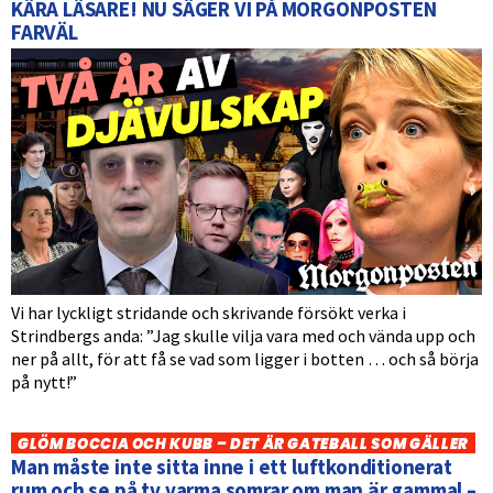
KÄRA LÄSARE! NU SÄGER VI PÅ MORGONPOSTEN
FARVÄL
Vi har lyckligt stridande och skrivande försökt verka i
Strindbergs anda: ”Jag skulle vilja vara med och vända upp och
ner på allt, för att få se vad som ligger i botten … och så börja
på nytt!”
GLÖM BOCCIA OCH KUBB – DET ÄR GATEBALL SOM GÄLLER
Man måste inte sitta inne i ett luftkonditionerat
rum och se på tv varma somrar om man är gammal –