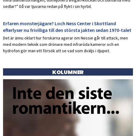
sedlar?” Då var tjuvarna redan på flykt i sin hyrbil.
Erfaren monsterjägare? Loch Ness Center i Skottland
efterlyser nu frivilliga till den största jakten sedan 1970-talet
Det är ännu oklart hur forskarna agerar om Nessie går till attack, men
med modern teknik som drönare med infraröda kameror och en
hydrofon gör man ett försök att se vad som dväljs i djupet.
KOLUMNER