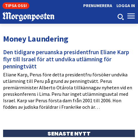
TIPSA OSS!
PRENUMERERA
LOGGA IN
Money Laundering
Den tidigare peruanska presidentfrun Eliane Karp
flyr till Israel för att undvika utlämning för
penningtvätt
Eliane Karp, Perus före detta presidentfru försöker undvika
utlämning till Peru på grund av penningtvätt. Perus
premiärminister Alberto Otárola tillkännagav nyheten vid en
presskonferens i Lima. Peru har inget utlämningsavtal med
Israel. Karp var Perus första dam från 2001 till 2006. Hon
föddes av judiska föräldrar i Frankrike och är…
SENASTE NYTT