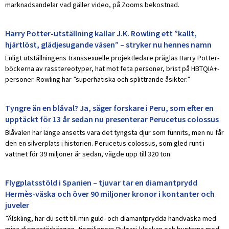
marknadsandelar vad gäller video, på Zooms bekostnad.
Harry Potter-utställning kallar J.K. Rowling ett ”kallt,
hjärtlöst, glädjesugande väsen” – stryker nu hennes namn
Enligt utställningens transsexuelle projektledare präglas Harry Potter-
böckerna av rasstereotyper, hat mot feta personer, brist på HBTQIA+-
personer. Rowling har ”superhatiska och splittrande åsikter.”
Tyngre än en blåval? Ja, säger forskare i Peru, som efter en
upptäckt för 13 år sedan nu presenterar Perucetus colossus
Blåvalen har länge ansetts vara det tyngsta djur som funnits, men nu får
den en silverplats i historien. Perucetus colossus, som gled runt i
vattnet för 39 miljoner år sedan, vägde upp till 320 ton.
Flygplatsstöld i Spanien – tjuvar tar en diamantprydd
Hermès-väska och över 90 miljoner kronor i kontanter och
juveler
”Älskling, har du sett till min guld- och diamantprydda handväska med
mina diamantörhängen, tiomiljoners Bvlgari-klockan och buntarna med