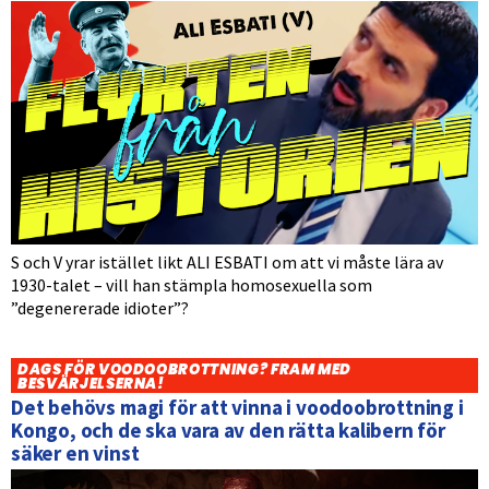
S och V yrar istället likt ALI ESBATI om att vi måste lära av
1930-talet – vill han stämpla homosexuella som
”degenererade idioter”?
DAGS FÖR VOODOOBROTTNING? FRAM MED
BESVÄRJELSERNA!
Det behövs magi för att vinna i voodoobrottning i
Kongo, och de ska vara av den rätta kalibern för
säker en vinst