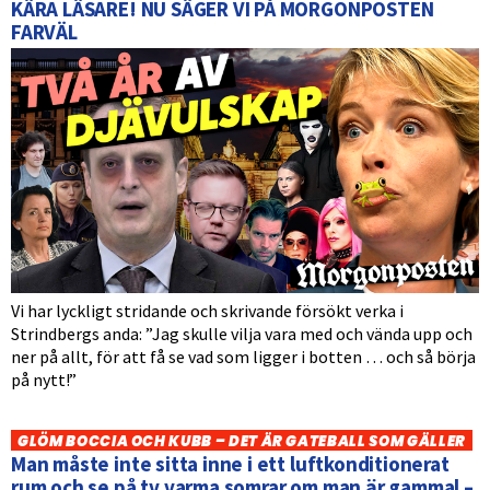
KÄRA LÄSARE! NU SÄGER VI PÅ MORGONPOSTEN
FARVÄL
Vi har lyckligt stridande och skrivande försökt verka i
Strindbergs anda: ”Jag skulle vilja vara med och vända upp och
ner på allt, för att få se vad som ligger i botten … och så börja
på nytt!”
GLÖM BOCCIA OCH KUBB – DET ÄR GATEBALL SOM GÄLLER
Man måste inte sitta inne i ett luftkonditionerat
rum och se på tv varma somrar om man är gammal –