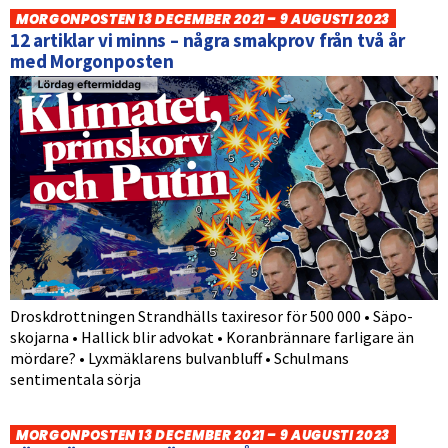
MORGONPOSTEN 13 DECEMBER 2021 – 9 AUGUSTI 2023
12 artiklar vi minns – några smakprov från två år
med Morgonposten
Droskdrottningen Strandhälls taxiresor för 500 000 • Säpo-
skojarna • Hallick blir advokat • Koranbrännare farligare än
mördare? • Lyxmäklarens bulvanbluff • Schulmans
sentimentala sörja
MORGONPOSTEN 13 DECEMBER 2021 – 9 AUGUSTI 2023