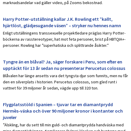
marknadsandelar vad gäller video, på Zooms bekostnad.
Harry Potter-utställning kallar J.K. Rowling ett ”kallt,
hjärtlöst, glädjesugande väsen” – stryker nu hennes namn
Enligt utställningens transsexuelle projektledare präglas Harry Potter-
böckerna av rasstereotyper, hat mot feta personer, brist på HBTQIA+-
personer. Rowling har ”superhatiska och splittrande åsikter.”
Tyngre än en blåval? Ja, säger forskare i Peru, som efter en
upptäckt för 13 år sedan nu presenterar Perucetus colossus
Blåvalen har länge ansetts vara det tyngsta djur som funnits, men nu får
den en silverplats i historien. Perucetus colossus, som gled runt i
vattnet för 39 miljoner år sedan, vägde upp till 320 ton.
Flygplatsstöld i Spanien – tjuvar tar en diamantprydd
Hermès-väska och över 90 miljoner kronor i kontanter och
juveler
”Älskling, har du sett till min guld- och diamantprydda handväska med
mina diamantörhängen, tiomiljoners Bvlgari-klockan och buntarna med