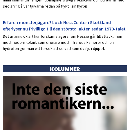
sedlar?” Då var tjuvarna redan på flykt i sin hyrbil.
Erfaren monsterjägare? Loch Ness Center i Skottland
efterlyser nu frivilliga till den största jakten sedan 1970-talet
Det är ännu oklart hur forskarna agerar om Nessie går till attack, men
med modern teknik som drönare med infraröda kameror och en
hydrofon gör man ett försök att se vad som dväljs i djupet.
KOLUMNER