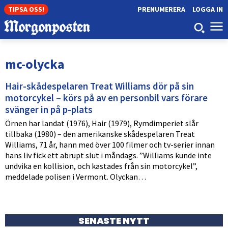
TIPSA OSS!
PRENUMERERA
LOGGA IN
mc-olycka
Hair-skådespelaren Treat Williams dör på sin
motorcykel – körs på av en personbil vars förare
svänger in på p-plats
Örnen har landat (1976), Hair (1979), Rymdimperiet slår
tillbaka (1980) – den amerikanske skådespelaren Treat
Williams, 71 år, hann med över 100 filmer och tv-serier innan
hans liv fick ett abrupt slut i måndags. ”Williams kunde inte
undvika en kollision, och kastades från sin motorcykel”,
meddelade polisen i Vermont. Olyckan…
SENASTE NYTT