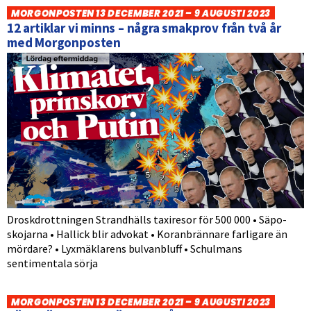
MORGONPOSTEN 13 DECEMBER 2021 – 9 AUGUSTI 2023
12 artiklar vi minns – några smakprov från två år
med Morgonposten
Droskdrottningen Strandhälls taxiresor för 500 000 • Säpo-
skojarna • Hallick blir advokat • Koranbrännare farligare än
mördare? • Lyxmäklarens bulvanbluff • Schulmans
sentimentala sörja
MORGONPOSTEN 13 DECEMBER 2021 – 9 AUGUSTI 2023