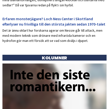
sedlar?” Då var tjuvarna redan på flykt i sin hyrbil.
Erfaren monsterjägare? Loch Ness Center i Skottland
efterlyser nu frivilliga till den största jakten sedan 1970-talet
Det är ännu oklart hur forskarna agerar om Nessie går till attack, men
med modern teknik som drönare med infraröda kameror och en
hydrofon gör man ett försök att se vad som dväljs i djupet.
KOLUMNER