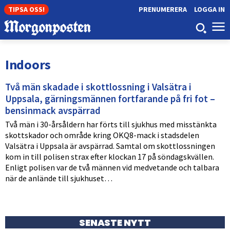
TIPSA OSS!
PRENUMERERA
LOGGA IN
Indoors
Två män skadade i skottlossning i Valsätra i
Uppsala, gärningsmännen fortfarande på fri fot –
bensinmack avspärrad
Två män i 30-årsåldern har förts till sjukhus med misstänkta
skottskador och område kring OKQ8-mack i stadsdelen
Valsätra i Uppsala är avspärrad. Samtal om skottlossningen
kom in till polisen strax efter klockan 17 på söndagskvällen.
Enligt polisen var de två männen vid medvetande och talbara
när de anlände till sjukhuset…
SENASTE NYTT