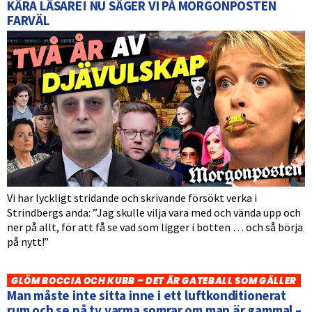
KÄRA LÄSARE! NU SÄGER VI PÅ MORGONPOSTEN
FARVÄL
Vi har lyckligt stridande och skrivande försökt verka i
Strindbergs anda: ”Jag skulle vilja vara med och vända upp och
ner på allt, för att få se vad som ligger i botten … och så börja
på nytt!”
GLÖM BOCCIA OCH KUBB – DET ÄR GATEBALL SOM GÄLLER
Man måste inte sitta inne i ett luftkonditionerat
rum och se på tv varma somrar om man är gammal –