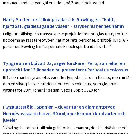
marknadsandelar vad gäller video, på Zooms bekostnad.
Harry Potter-utställning kallar J.K. Rowling ett ”kallt,
hjärtlöst, glädjesugande väsen” – stryker nu hennes namn
Enligt utställningens transsexuelle projektledare präglas Harry Potter-
böckerna av rasstereotyper, hat mot feta personer, brist på HBTQIA+-
personer. Rowling har ”superhatiska och splittrande åsikter.”
Tyngre än en blåval? Ja, säger forskare i Peru, som efter en
upptäckt för 13 år sedan nu presenterar Perucetus colossus
Blåvalen har länge ansetts vara det tyngsta djur som funnits, men nu får
den en silverplats i historien. Perucetus colossus, som gled runt i
vattnet för 39 miljoner år sedan, vägde upp till 320 ton.
Flygplatsstöld i Spanien – tjuvar tar en diamantprydd
Hermès-väska och över 90 miljoner kronor i kontanter och
juveler
”Älskling, har du sett till min guld- och diamantprydda handväska med
mina diamantörhängen, tiomiljoners Bvlgari-klockan och buntarna med