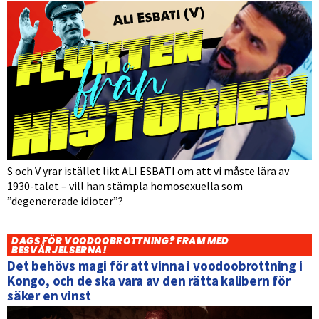
S och V yrar istället likt ALI ESBATI om att vi måste lära av
1930-talet – vill han stämpla homosexuella som
”degenererade idioter”?
DAGS FÖR VOODOOBROTTNING? FRAM MED
BESVÄRJELSERNA!
Det behövs magi för att vinna i voodoobrottning i
Kongo, och de ska vara av den rätta kalibern för
säker en vinst