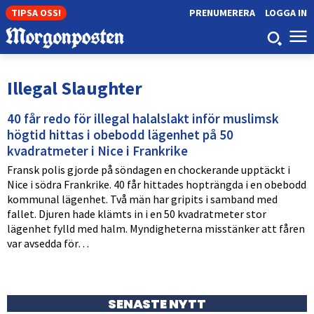
TIPSA OSS!
PRENUMERERA
LOGGA IN
Illegal Slaughter
40 får redo för illegal halalslakt inför muslimsk
högtid hittas i obebodd lägenhet på 50
kvadratmeter i Nice i Frankrike
Fransk polis gjorde på söndagen en chockerande upptäckt i
Nice i södra Frankrike. 40 får hittades hopträngda i en obebodd
kommunal lägenhet. Två män har gripits i samband med
fallet. Djuren hade klämts in i en 50 kvadratmeter stor
lägenhet fylld med halm. Myndigheterna misstänker att fåren
var avsedda för…
SENASTE NYTT