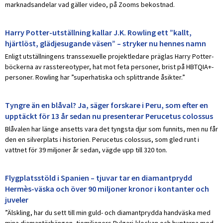
marknadsandelar vad gäller video, på Zooms bekostnad.
Harry Potter-utställning kallar J.K. Rowling ett ”kallt,
hjärtlöst, glädjesugande väsen” – stryker nu hennes namn
Enligt utställningens transsexuelle projektledare präglas Harry Potter-
böckerna av rasstereotyper, hat mot feta personer, brist på HBTQIA+-
personer. Rowling har ”superhatiska och splittrande åsikter.”
Tyngre än en blåval? Ja, säger forskare i Peru, som efter en
upptäckt för 13 år sedan nu presenterar Perucetus colossus
Blåvalen har länge ansetts vara det tyngsta djur som funnits, men nu får
den en silverplats i historien. Perucetus colossus, som gled runt i
vattnet för 39 miljoner år sedan, vägde upp till 320 ton.
Flygplatsstöld i Spanien – tjuvar tar en diamantprydd
Hermès-väska och över 90 miljoner kronor i kontanter och
juveler
”Älskling, har du sett till min guld- och diamantprydda handväska med
mina diamantörhängen, tiomiljoners Bvlgari-klockan och buntarna med