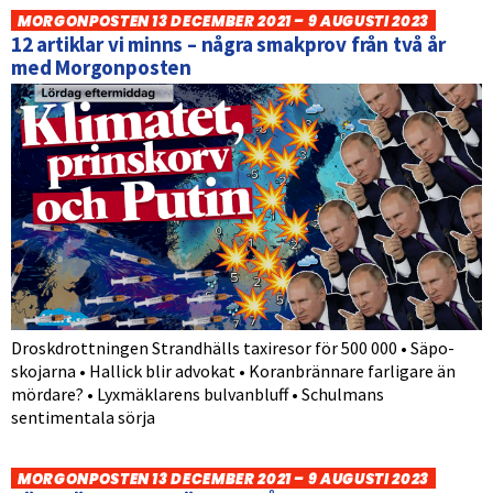
MORGONPOSTEN 13 DECEMBER 2021 – 9 AUGUSTI 2023
12 artiklar vi minns – några smakprov från två år
med Morgonposten
Droskdrottningen Strandhälls taxiresor för 500 000 • Säpo-
skojarna • Hallick blir advokat • Koranbrännare farligare än
mördare? • Lyxmäklarens bulvanbluff • Schulmans
sentimentala sörja
MORGONPOSTEN 13 DECEMBER 2021 – 9 AUGUSTI 2023