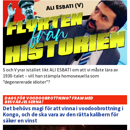
S och V yrar istället likt ALI ESBATI om att vi måste lära av
1930-talet – vill han stämpla homosexuella som
”degenererade idioter”?
DAGS FÖR VOODOOBROTTNING? FRAM MED
BESVÄRJELSERNA!
Det behövs magi för att vinna i voodoobrottning i
Kongo, och de ska vara av den rätta kalibern för
säker en vinst