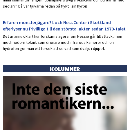
sedlar?” Då var tjuvarna redan på flykt i sin hyrbil.
Erfaren monsterjägare? Loch Ness Center i Skottland
efterlyser nu frivilliga till den största jakten sedan 1970-talet
Det är ännu oklart hur forskarna agerar om Nessie går till attack, men
med modern teknik som drönare med infraröda kameror och en
hydrofon gör man ett försök att se vad som dväljs i djupet.
KOLUMNER