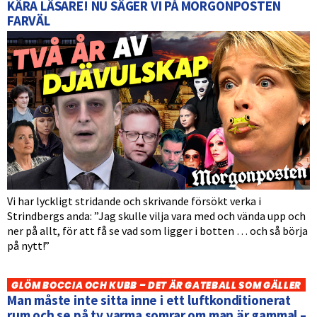
KÄRA LÄSARE! NU SÄGER VI PÅ MORGONPOSTEN
FARVÄL
Vi har lyckligt stridande och skrivande försökt verka i
Strindbergs anda: ”Jag skulle vilja vara med och vända upp och
ner på allt, för att få se vad som ligger i botten … och så börja
på nytt!”
GLÖM BOCCIA OCH KUBB – DET ÄR GATEBALL SOM GÄLLER
Man måste inte sitta inne i ett luftkonditionerat
rum och se på tv varma somrar om man är gammal –