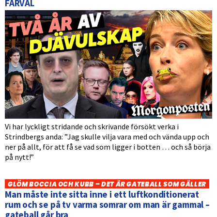
FARVÄL
Vi har lyckligt stridande och skrivande försökt verka i
Strindbergs anda: ”Jag skulle vilja vara med och vända upp och
ner på allt, för att få se vad som ligger i botten … och så börja
på nytt!”
GLÖM BOCCIA OCH KUBB – DET ÄR GATEBALL SOM GÄLLER
Man måste inte sitta inne i ett luftkonditionerat
rum och se på tv varma somrar om man är gammal –
gateball går bra