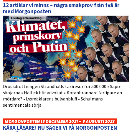
12 artiklar vi minns – några smakprov från två år
med Morgonposten
Droskdrottningen Strandhälls taxiresor för 500 000 • Säpo-
skojarna • Hallick blir advokat • Koranbrännare farligare än
mördare? • Lyxmäklarens bulvanbluff • Schulmans
sentimentala sörja
MORGONPOSTEN 13 DECEMBER 2021 – 9 AUGUSTI 2023
KÄRA LÄSARE! NU SÄGER VI PÅ MORGONPOSTEN