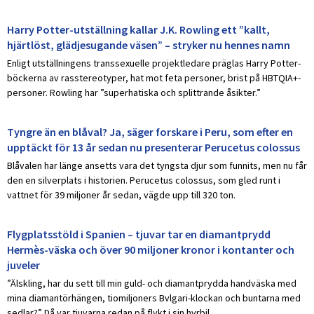
Harry Potter-utställning kallar J.K. Rowling ett ”kallt,
hjärtlöst, glädjesugande väsen” – stryker nu hennes namn
Enligt utställningens transsexuelle projektledare präglas Harry Potter-
böckerna av rasstereotyper, hat mot feta personer, brist på HBTQIA+-
personer. Rowling har ”superhatiska och splittrande åsikter.”
Tyngre än en blåval? Ja, säger forskare i Peru, som efter en
upptäckt för 13 år sedan nu presenterar Perucetus colossus
Blåvalen har länge ansetts vara det tyngsta djur som funnits, men nu får
den en silverplats i historien. Perucetus colossus, som gled runt i
vattnet för 39 miljoner år sedan, vägde upp till 320 ton.
Flygplatsstöld i Spanien – tjuvar tar en diamantprydd
Hermès-väska och över 90 miljoner kronor i kontanter och
juveler
”Älskling, har du sett till min guld- och diamantprydda handväska med
mina diamantörhängen, tiomiljoners Bvlgari-klockan och buntarna med
sedlar?” Då var tjuvarna redan på flykt i sin hyrbil.