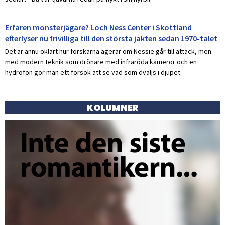
Erfaren monsterjägare? Loch Ness Center i Skottland
efterlyser nu frivilliga till den största jakten sedan 1970-talet
Det är ännu oklart hur forskarna agerar om Nessie går till attack, men
med modern teknik som drönare med infraröda kameror och en
hydrofon gör man ett försök att se vad som dväljs i djupet.
KOLUMNER