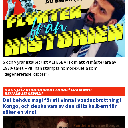
S och V yrar istället likt ALI ESBATI om att vi måste lära av
1930-talet – vill han stämpla homosexuella som
”degenererade idioter”?
DAGS FÖR VOODOOBROTTNING? FRAM MED
BESVÄRJELSERNA!
Det behövs magi för att vinna i voodoobrottning i
Kongo, och de ska vara av den rätta kalibern för
säker en vinst