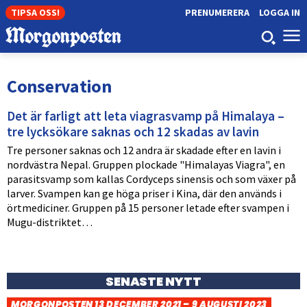
TIPSA OSS!
PRENUMERERA
LOGGA IN
Conservation
Det är farligt att leta viagrasvamp på Himalaya –
tre lycksökare saknas och 12 skadas av lavin
Tre personer saknas och 12 andra är skadade efter en lavin i
nordvästra Nepal. Gruppen plockade "Himalayas Viagra", en
parasitsvamp som kallas Cordyceps sinensis och som växer på
larver. Svampen kan ge höga priser i Kina, där den används i
örtmediciner. Gruppen på 15 personer letade efter svampen i
Mugu-distriktet…
SENASTE NYTT
MORGONPOSTEN 13 DECEMBER 2021 – 9 AUGUSTI 2023