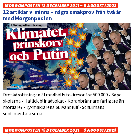
MORGONPOSTEN 13 DECEMBER 2021 – 9 AUGUSTI 2023
12 artiklar vi minns – några smakprov från två år
med Morgonposten
Droskdrottningen Strandhälls taxiresor för 500 000 • Säpo-
skojarna • Hallick blir advokat • Koranbrännare farligare än
mördare? • Lyxmäklarens bulvanbluff • Schulmans
sentimentala sörja
MORGONPOSTEN 13 DECEMBER 2021 – 9 AUGUSTI 2023