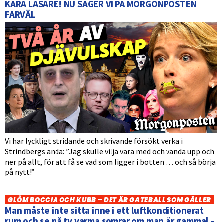
KÄRA LÄSARE! NU SÄGER VI PÅ MORGONPOSTEN
FARVÄL
Vi har lyckligt stridande och skrivande försökt verka i
Strindbergs anda: ”Jag skulle vilja vara med och vända upp och
ner på allt, för att få se vad som ligger i botten … och så börja
på nytt!”
GLÖM BOCCIA OCH KUBB – DET ÄR GATEBALL SOM GÄLLER
Man måste inte sitta inne i ett luftkonditionerat
rum och se på tv varma somrar om man är gammal –