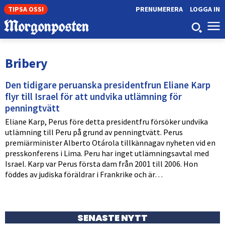
TIPSA OSS!
PRENUMERERA
LOGGA IN
Bribery
Den tidigare peruanska presidentfrun Eliane Karp
flyr till Israel för att undvika utlämning för
penningtvätt
Eliane Karp, Perus före detta presidentfru försöker undvika
utlämning till Peru på grund av penningtvätt. Perus
premiärminister Alberto Otárola tillkännagav nyheten vid en
presskonferens i Lima. Peru har inget utlämningsavtal med
Israel. Karp var Perus första dam från 2001 till 2006. Hon
föddes av judiska föräldrar i Frankrike och är…
SENASTE NYTT