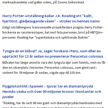
marknadsandelar vad gäller video, på Zooms bekostnad.
Harry Potter-utställning kallar J.K. Rowling ett ”kallt,
hjärtlöst, glädjesugande väsen” – stryker nu hennes namn
Enligt utställningens transsexuelle projektledare präglas Harry Potter-
böckerna av rasstereotyper, hat mot feta personer, brist på HBTQIA+-
personer. Rowling har ”superhatiska och splittrande åsikter.”
Tyngre än en blåval? Ja, säger forskare i Peru, som efter en
upptäckt för 13 år sedan nu presenterar Perucetus colossus
Blåvalen har länge ansetts vara det tyngsta djur som funnits, men nu får
den en silverplats i historien. Perucetus colossus, som gled runt i
vattnet för 39 miljoner år sedan, vägde upp till 320 ton.
Flygplatsstöld i Spanien – tjuvar tar en diamantprydd
Hermès-väska och över 90 miljoner kronor i kontanter och
juveler
”Älskling, har du sett till min guld- och diamantprydda handväska med
mina diamantörhängen, tiomiljoners Bvlgari-klockan och buntarna med