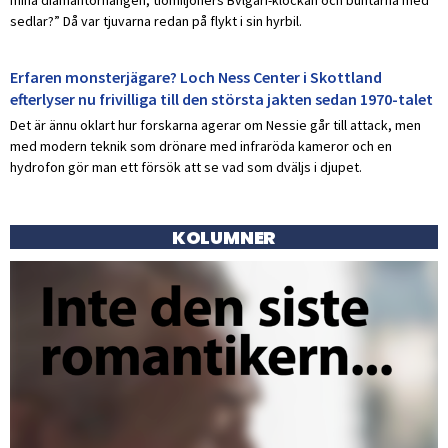
sedlar?” Då var tjuvarna redan på flykt i sin hyrbil.
Erfaren monsterjägare? Loch Ness Center i Skottland
efterlyser nu frivilliga till den största jakten sedan 1970-talet
Det är ännu oklart hur forskarna agerar om Nessie går till attack, men
med modern teknik som drönare med infraröda kameror och en
hydrofon gör man ett försök att se vad som dväljs i djupet.
KOLUMNER