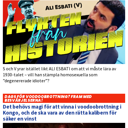
S och V yrar istället likt ALI ESBATI om att vi måste lära av
1930-talet – vill han stämpla homosexuella som
”degenererade idioter”?
DAGS FÖR VOODOOBROTTNING? FRAM MED
BESVÄRJELSERNA!
Det behövs magi för att vinna i voodoobrottning i
Kongo, och de ska vara av den rätta kalibern för
säker en vinst