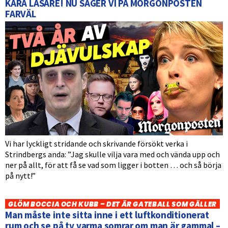
KÄRA LÄSARE! NU SÄGER VI PÅ MORGONPOSTEN
FARVÄL
Vi har lyckligt stridande och skrivande försökt verka i
Strindbergs anda: ”Jag skulle vilja vara med och vända upp och
ner på allt, för att få se vad som ligger i botten … och så börja
på nytt!”
GLÖM BOCCIA OCH KUBB – DET ÄR GATEBALL SOM GÄLLER
Man måste inte sitta inne i ett luftkonditionerat
rum och se på tv varma somrar om man är gammal –