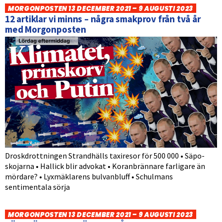
MORGONPOSTEN 13 DECEMBER 2021 – 9 AUGUSTI 2023
12 artiklar vi minns – några smakprov från två år
med Morgonposten
Droskdrottningen Strandhälls taxiresor för 500 000 • Säpo-
skojarna • Hallick blir advokat • Koranbrännare farligare än
mördare? • Lyxmäklarens bulvanbluff • Schulmans
sentimentala sörja
MORGONPOSTEN 13 DECEMBER 2021 – 9 AUGUSTI 2023