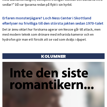
sedlar?” Då var tjuvarna redan på flykt i sin hyrbil.
Erfaren monsterjägare? Loch Ness Center i Skottland
efterlyser nu frivilliga till den största jakten sedan 1970-talet
Det är ännu oklart hur forskarna agerar om Nessie går till attack, men
med modern teknik som drönare med infraröda kameror och en
hydrofon gör man ett försök att se vad som dväljs i djupet.
KOLUMNER