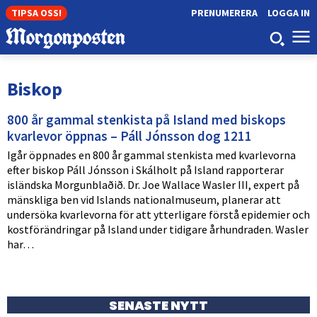
TIPSA OSS!
PRENUMERERA
LOGGA IN
Biskop
800 år gammal stenkista på Island med biskops
kvarlevor öppnas – Páll Jónsson dog 1211
Igår öppnades en 800 år gammal stenkista med kvarlevorna
efter biskop Páll Jónsson i Skálholt på Island rapporterar
isländska Morg­un­blaðið. Dr. Joe Wallace Wasler III, expert på
mänskliga ben vid Islands nationalmuseum, planerar att
undersöka kvarlevorna för att ytterligare förstå epidemier och
kostförändringar på Island under tidigare århundraden. Wasler
har…
SENASTE NYTT