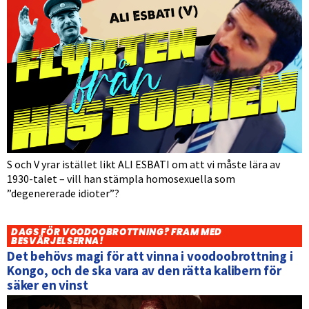
S och V yrar istället likt ALI ESBATI om att vi måste lära av
1930-talet – vill han stämpla homosexuella som
”degenererade idioter”?
DAGS FÖR VOODOOBROTTNING? FRAM MED
BESVÄRJELSERNA!
Det behövs magi för att vinna i voodoobrottning i
Kongo, och de ska vara av den rätta kalibern för
säker en vinst