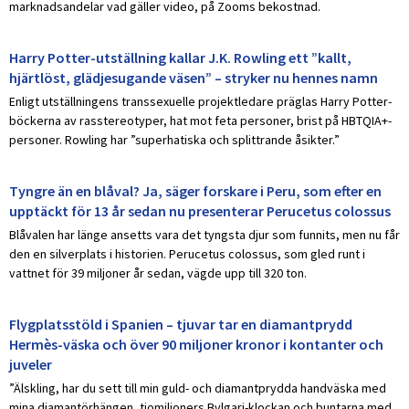
marknadsandelar vad gäller video, på Zooms bekostnad.
Harry Potter-utställning kallar J.K. Rowling ett ”kallt,
hjärtlöst, glädjesugande väsen” – stryker nu hennes namn
Enligt utställningens transsexuelle projektledare präglas Harry Potter-
böckerna av rasstereotyper, hat mot feta personer, brist på HBTQIA+-
personer. Rowling har ”superhatiska och splittrande åsikter.”
Tyngre än en blåval? Ja, säger forskare i Peru, som efter en
upptäckt för 13 år sedan nu presenterar Perucetus colossus
Blåvalen har länge ansetts vara det tyngsta djur som funnits, men nu får
den en silverplats i historien. Perucetus colossus, som gled runt i
vattnet för 39 miljoner år sedan, vägde upp till 320 ton.
Flygplatsstöld i Spanien – tjuvar tar en diamantprydd
Hermès-väska och över 90 miljoner kronor i kontanter och
juveler
”Älskling, har du sett till min guld- och diamantprydda handväska med
mina diamantörhängen, tiomiljoners Bvlgari-klockan och buntarna med