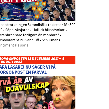
roskdrottningen Strandhälls taxiresor för 500
0 • Säpo-skojarna • Hallick blir advokat •
oranbrännare farligare än mördare? •
yxmäklarens bulvanbluff • Schulmans
entimentala sörja
MORGONPOSTEN 13 DECEMBER 2021 – 9
AUGUSTI 2023
ÄRA LÄSARE! NU SÄGER VI PÅ
ORGONPOSTEN FARVÄL