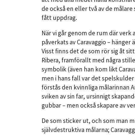
de också en eller två av de målare s
fått uppdrag.
När vi går genom de rum där verk a
påverkats av Caravaggio – hänger är
Visst finns det de som rör sig åt s
Ribera, framförallt med några still
symbolik (även han kom likt Carava
men i hans fall var det spelskulder
förstås den kvinnliga målarinnan A
sviken av sin far, ursinnigt skapa
gubbar – men också skapare av ver
De som sticker ut, och som man min
självdestruktiva målarna; Caravaggi