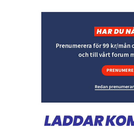
HAR DU N
Prenumerera för 99 kr/mån o
och till vårt forum
PRENUMERE
Redan prenumeran