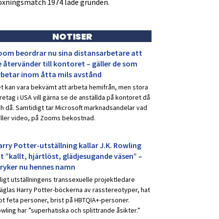
oxningsmatch 1974 lade grunden.
NOTISER
oom beordrar nu sina distansarbetare att
 återvänder till kontoret – gäller de som
rbetar inom åtta mils avstånd
t kan vara bekvämt att arbeta hemifrån, men stora
retag i USA vill gärna se de anställda på kontoret då
h då. Samtidigt tar Microsoft marknadsandelar vad
ller video, på Zooms bekostnad.
rry Potter-utställning kallar J.K. Rowling
t ”kallt, hjärtlöst, glädjesugande väsen” –
tryker nu hennes namn
ligt utställningens transsexuelle projektledare
äglas Harry Potter-böckerna av rasstereotyper, hat
t feta personer, brist på HBTQIA+-personer.
wling har ”superhatiska och splittrande åsikter.”