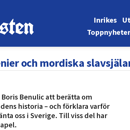
Inrikes
Ut
Toppnyhete
nier och mordiska slavsjäla
Boris Benulic att berätta om
dens historia – och förklara varför
ta oss i Sverige. Till viss del har
eapel.