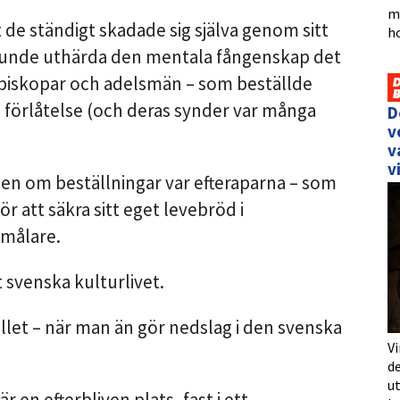
må
de ständigt skadade sig själva genom sitt
h
e kunde uthärda den mentala fångenskap det
v biskopar och adelsmän – som beställde
as förlåtelse (och deras synder var många
D
v
v
v
pen om beställningar var efteraparna – som
r att säkra sitt eget levebröd i
målare.
t svenska kulturlivet.
fallet – när man än gör nedslag i den svenska
Vi
de
u
 en efterbliven plats, fast i ett