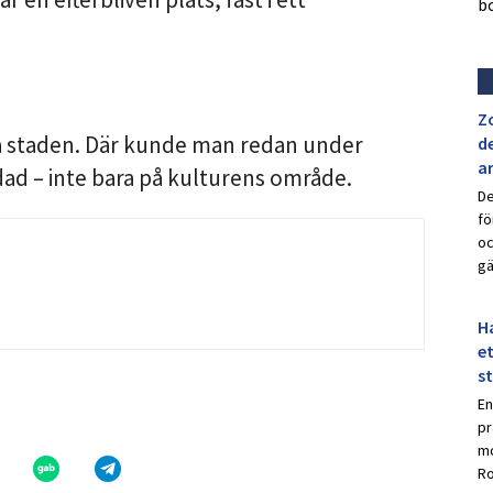
b
Z
a staden. Där kunde man redan under
de
a
dad – inte bara på kulturens område.
De
fö
oc
gä
Ha
et
s
En
pr
mo
Ro