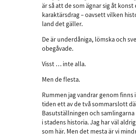
är så att de som ägnar sig åt kons
karaktärsdrag – oavsett vilken his
land det gäller.
De är underdåniga, lömska och sve
obegåvade.
Visst … inte alla.
Men de flesta.
Rummen jag vandrar genom finns i 
tiden ett av de två sommarslott där
Basutställningen och samlingarna ä
i stadens historia. Jag har väl aldr
som här. Men det mesta är vi mindr