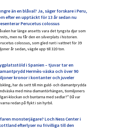
ngre än en blåval? Ja, säger forskare i Peru,
om efter en upptäckt för 13 år sedan nu
resenterar Perucetus colossus
åvalen har länge ansetts vara det tyngsta djur som
nnits, men nu får den en silverplats i historien.
rucetus colossus, som gled runt i vattnet för 39
ljoner år sedan, vägde upp till 320 ton.
ygplatsstöld i Spanien – tjuvar tar en
iamantprydd Hermès-väska och över 90
iljoner kronor i kontanter och juveler
lskling, har du sett till min guld- och diamantprydda
ndväska med mina diamantörhängen, tiomiljoners
lgari-klockan och buntarna med sedlar?” Då var
uvarna redan på flykt i sin hyrbil.
rfaren monsterjägare? Loch Ness Center i
ottland efterlyser nu frivilliga till den