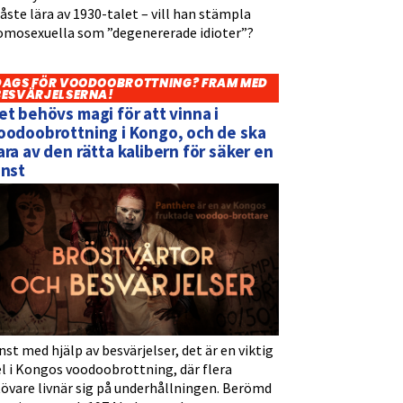
ste lära av 1930-talet – vill han stämpla
omosexuella som ”degenererade idioter”?
DAGS FÖR VOODOOBROTTNING? FRAM MED
BESVÄRJELSERNA!
et behövs magi för att vinna i
oodoobrottning i Kongo, och de ska
ara av den rätta kalibern för säker en
inst
nst med hjälp av besvärjelser, det är en viktig
l i Kongos voodoobrottning, där flera
tövare livnär sig på underhållningen. Berömd