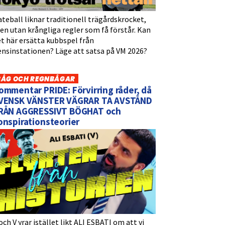
teball liknar traditionell trägårdskrocket,
n utan krångliga regler som få förstår. Kan
t här ersätta kubbspel från
ensinstationen? Läge att satsa på VM 2026?
BÅG OCH REGNBÅGAR
ommentar PRIDE: Förvirring råder, då
VENSK VÄNSTER VÄGRAR TA AVSTÅND
RÅN AGGRESSIVT BÖGHAT och
onspirationsteorier
och V yrar istället likt ALI ESBATI om att vi