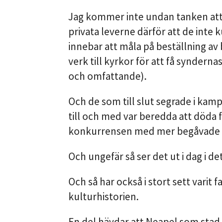
Jag kommer inte undan tanken att 
privata leverne därför att de int
innebar att måla på beställning a
verk till kyrkor för att få syndern
och omfattande).
Och de som till slut segrade i kam
till och med var beredda att döda fö
konkurrensen med mer begåvade 
Och ungefär så ser det ut i dag i de
Och så har också i stort sett varit 
kulturhistorien.
En del hävdar att Neapel som stad är