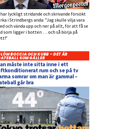
 har lyckligt stridande och skrivande försökt
rka i Strindbergs anda: ”Jag skulle vilja vara
d och vända upp och ner på allt, för att få se
d som ligger i botten … och så börja på
tt!”
GLÖM BOCCIA OCH KUBB – DET ÄR
GATEBALL SOM GÄLLER
an måste inte sitta inne i ett
uftkonditionerat rum och se på tv
arma somrar om man är gammal –
ateball går bra