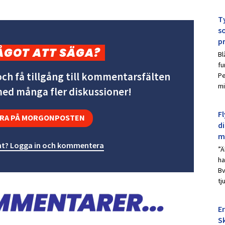
Ty
s
p
ÅGOT ATT SÄGA?
Bl
fu
ch få tillgång till kommentarsfälten
Pe
mi
 med många fler diskussioner!
Fl
RA PÅ MORGONPOSTEN
d
m
t? Logga in och kommentera
”Ä
ha
Bv
tj
E
Sk