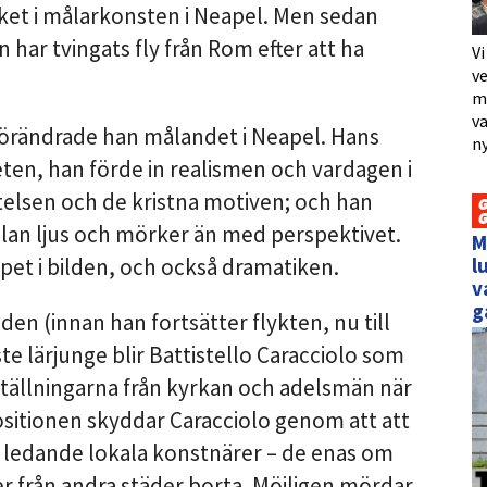
cket i målarkonsten i Neapel. Men sedan
 har tvingats fly från Rom efter att ha
Vi
ve
me
va
örändrade han målandet i Neapel. Hans
ny
ten, han förde in realismen och vardagen i
ttelsen och de kristna motiven; och han
an ljus och mörker än med perspektivet.
M
l
pet i bilden, och också dramatiken.
v
g
den (innan han fortsätter flykten, nu till
te lärjunge blir Battistello Caracciolo som
ställningarna från kyrkan och adelsmän när
ositionen skyddar Caracciolo genom att att
 ledande lokala konstnärer – de enas om
r från andra städer borta. Möjligen mördar