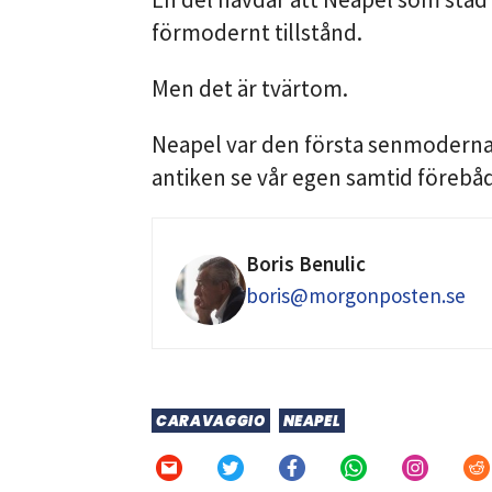
förmodernt tillstånd.
Men det är tvärtom.
Neapel var den första senmodern
antiken se vår egen samtid förebå
Boris Benulic
boris@morgonposten.se
CARAVAGGIO
NEAPEL