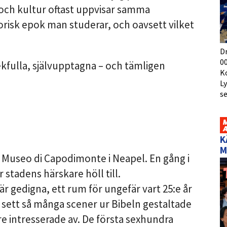
t och kultur oftast uppvisar samma
torisk epok man studerar, och oavsett vilket
D
00
kfulla, självupptagna – och tämligen
K
L
s
K
M
Museo di Capodimonte i Neapel. En gång i
 stadens härskare höll till.
r gedigna, ett rum för ungefär vart 25:e år
ig sett så många scener ur Bibeln gestaltade
e intresserade av. De första sexhundra