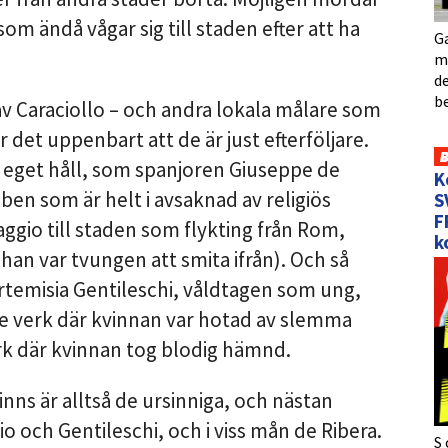
om ändå vågar sig till staden efter att ha
Ga
me
de
b
v Caraciollo – och andra lokala målare som
 det uppenbart att de är just efterföljare.
itt eget håll, som spanjoren Giuseppe de
K
eben som är helt i avsaknad av religiös
S
F
ggio till staden som flykting från Rom,
k
 han var tvungen att smita ifrån). Och så
rtemisia Gentileschi, våldtagen som ung,
nde verk där kvinnan var hotad av slemma
k där kvinnan tog blodig hämnd.
ns är alltså de ursinniga, och nästan
o och Gentileschi, och i viss mån de Ribera.
S 