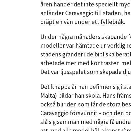
åren händer det inte speciellt my
anländer Caravaggio till staden, han
dräpt en vän under ett fyllebråk.
Under några månaders skapande f
modeller var hämtade ur verklighe
stadens gränder i de bibliska berä
arbetade mer med kontrasten mell
Det var ljusspelet som skapade dju
Det knappa år han befinner sig i sta
Malta) bildar han skola. Hans främs
också blir den som får de stora be
Caravaggio försvunnit – och den p
slå sig samman med några få andra
att med alla medel hålla konstnäre