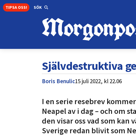
TIPSA OSS!
SÖK
Självdestruktiva ge
Boris Benulic
15 juli 2022,
kl
22.06
I en serie resebrev kommer 
Neapel av i dag – och om sta
den visar oss vad som kan vän
Sverige redan blivit som N