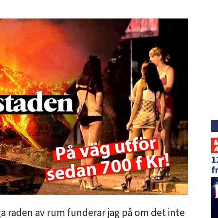
1
f
a raden av rum funderar jag på om det inte