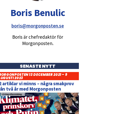
Boris Benulic
boris@morgonposten.se
Boris är chefredaktör för
Morgonposten.
SENASTE NYTT
MORGONPOSTEN 13 DECEMBER 2021 – 9
AUGUSTI 2023
2 artiklar vi minns – några smakprov
rån två år med Morgonposten