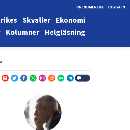
PRENUMERERA
LOGGA IN
rikes
Skvaller
Ekonomi
r
Kolumner
Helgläsning
r