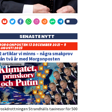
SENASTE NYTT
MORGONPOSTEN 13 DECEMBER 2021 – 9
AUGUSTI 2023
2 artiklar vi minns – några smakprov
rån två år med Morgonposten
roskdrottningen Strandhälls taxiresor för 500