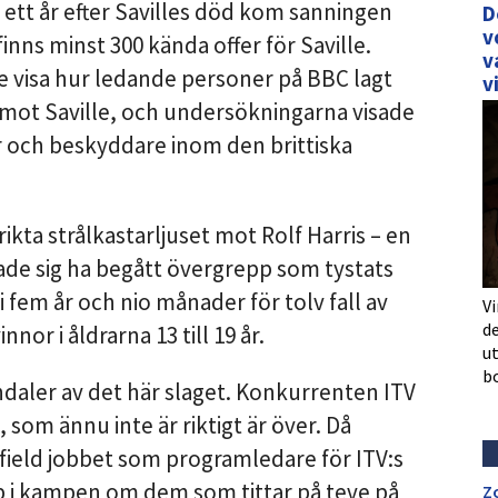
t ett år efter Savilles död kom sanningen
D
v
nns minst 300 kända offer för Saville.
v
 visa hur ledande personer på BBC lagt
v
 mot Saville, och undersökningarna visade
 och beskyddare inom den brittiska
kta strålkastarljuset mot Rolf Harris – en
ade sig ha begått övergrepp som tystats
i fem år och nio månader för tolv fall av
Vi
de
or i åldrarna 13 till 19 år.
u
b
aler av det här slaget. Konkurrenten ITV
, som ännu inte är riktigt är över. Då
ield jobbet som programledare för ITV:s
p i kampen om dem som tittar på teve på
Z