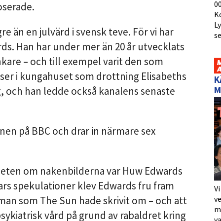
00
oserade.
K
L
e än en julvärd i svensk teve. För vi har
s
ards. Han har under mer än 20 år utvecklats
ankare – och till exempel varit den som
lser i kungahuset som drottning Elisabeths
K
M
g, och han ledde också kanalens senaste
önen på BBC och drar in närmare sex
yheten om nakenbilderna var Huw Edwards
ars spekulationer klev Edwards fru fram
Vi
 man som The Sun hade skrivit om – och att
ve
me
sykiatrisk vård på grund av rabaldret kring
va