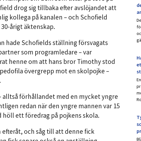
de
d drog sig tillbaka efter avslöjandet att
a
lig kollega på kanalen – och Schofield
De
t 30-årigt äktenskap.
fö
oc
gä
 hade Schofields ställning försvagats
 partner som programledare – var
Ha
merat henne om att hans bror Timothy stod
et
av pedofila övergrepp mot en skolpojke –
s
.
En
pr
mo
l – alltså förhållandet med en mycket yngre
Ro
entligen redan när den yngre mannen var 15
d höll ett föredrag på pojkens skola.
Ty
s
fteråt, och såg till att denne fick
p
Bl
an fick senare också en anställning.