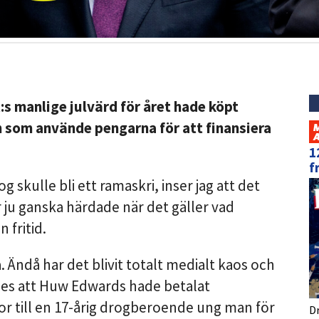
:s manlige julvärd för året hade köpt
n som använde pengarna för att finansiera
1
f
g skulle bli ett ramaskri, inser jag att det
 är ju ganska härdade när det gäller vad
 fritid.
 Ändå har det blivit totalt medialt kaos och
des att Huw Edwards hade betalat
r till en 17-årig drogberoende ung man för
D