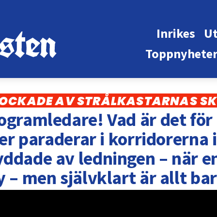
Inrikes
Ut
Toppnyhete
 LOCKADE AV STRÅLKASTARNAS S
ogramledare! Vad är det för 
ler paraderar i korridorerna 
ddade av ledningen – när en 
– men självklart är allt bara