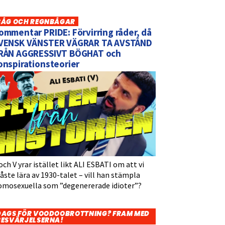
BÅG OCH REGNBÅGAR
ommentar PRIDE: Förvirring råder, då
VENSK VÄNSTER VÄGRAR TA AVSTÅND
RÅN AGGRESSIVT BÖGHAT och
onspirationsteorier
och V yrar istället likt ALI ESBATI om att vi
ste lära av 1930-talet – vill han stämpla
omosexuella som ”degenererade idioter”?
DAGS FÖR VOODOOBROTTNING? FRAM MED
BESVÄRJELSERNA!