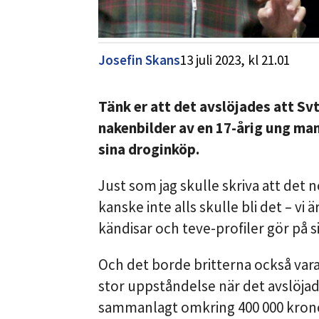
Josefin Skans
13 juli 2023,
kl
21.01
Tänk er att det avslöjades att Svt
nakenbilder av en 17-årig ung ma
sina droginköp.
Just som jag skulle skriva att det no
kanske inte alls skulle bli det – vi
kändisar och teve-profiler gör på sin
Och det borde britterna också vara.
stor uppståndelse när det avslöja
sammanlagt omkring 400 000 krono