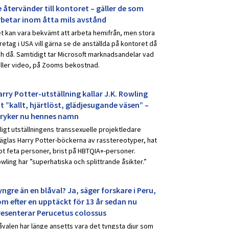
 återvänder till kontoret – gäller de som
rbetar inom åtta mils avstånd
t kan vara bekvämt att arbeta hemifrån, men stora
retag i USA vill gärna se de anställda på kontoret då
h då. Samtidigt tar Microsoft marknadsandelar vad
ller video, på Zooms bekostnad.
rry Potter-utställning kallar J.K. Rowling
t ”kallt, hjärtlöst, glädjesugande väsen” –
tryker nu hennes namn
ligt utställningens transsexuelle projektledare
äglas Harry Potter-böckerna av rasstereotyper, hat
t feta personer, brist på HBTQIA+-personer.
wling har ”superhatiska och splittrande åsikter.”
ngre än en blåval? Ja, säger forskare i Peru,
om efter en upptäckt för 13 år sedan nu
resenterar Perucetus colossus
åvalen har länge ansetts vara det tyngsta djur som