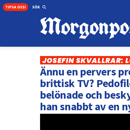
TIPSA OSS!
SÖK
JOSEFIN SKVALLRAR:
Ännu en pervers pr
brittisk TV? Pedofi
belönade och besky
han snabbt av en ny 