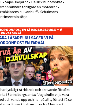
0 • Säpo-skojarna • Hallick blir advokat •
oranbrännare farligare än mördare? •
yxmäklarens bulvanbluff • Schulmans
entimentala sörja
MORGONPOSTEN 13 DECEMBER 2021 – 9
AUGUSTI 2023
ÄRA LÄSARE! NU SÄGER VI PÅ
ORGONPOSTEN FARVÄL
 har lyckligt stridande och skrivande försökt
rka i Strindbergs anda: ”Jag skulle vilja vara
d och vända upp och ner på allt, för att få se
d som ligger i botten … och så börja på