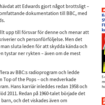
 hävdat att Edwards gjort något brottsligt –
 omfattande dokumentation till BBC, med
K
ds.
S
F
k
lt upp till försvar för denne och menar att
riverier och personförföljelse. Men det
 man sluta leden för att skydda kända och
n tystar ner rykten – även om de mest
 flera av BBC:s radioprogram och ledde
S 
m Top of the Pops – och medverkade
må
am. Hans karriär inleddes redan 1958 och
h
s död 2011. Redan på 1960-talet började det
på barn, och det viskades även om