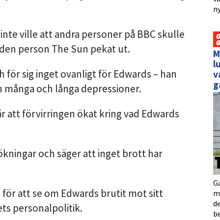
ny
inte ville att andra personer på BBC skulle
 den person The Sun pekat ut.
M
l
 för sig inget ovanligt för Edwards – han
v
g
sin många och långa depressioner.
r att förvirringen ökat kring vad Edwards
ökningar och säger att inget brott har
Ga
för att se om Edwards brutit mot sitt
me
de
ts personalpolitik.
b