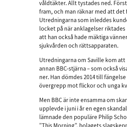
våldtäkter. Allt tystades ned. Förs
fram, och man räknar med att det fi
Utredningarna som inleddes kunde
locket på när anklagelser riktades
att han också hade mäktiga vänner
sjukvården och rättsapparaten.
Utredningarna om Saville kom att ri
annan BBC-stjärna – som också vis
ner. Han dömdes 2014 till fängelse 
övergrepp mot flickor och unga kvinn
Men BBC är inte ensamma om skand
upplevde i juni i år en egen skandal
lämnade den populäre Philip Schof
”This Morning”, bolagets slagskep