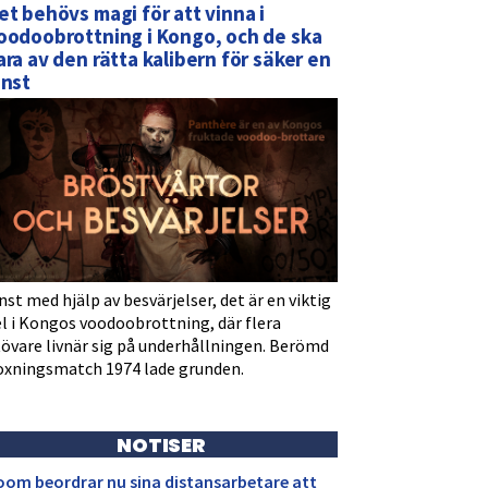
et behövs magi för att vinna i
oodoobrottning i Kongo, och de ska
ara av den rätta kalibern för säker en
inst
nst med hjälp av besvärjelser, det är en viktig
l i Kongos voodoobrottning, där flera
tövare livnär sig på underhållningen. Berömd
oxningsmatch 1974 lade grunden.
NOTISER
oom beordrar nu sina distansarbetare att