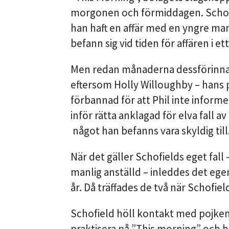
morgonen och förmiddagen. Schofiel
han haft en affär med en yngre man
befann sig vid tiden för affären i et
Men redan månaderna dessförinnan
eftersom Holly Willoughby – hans
förbannad för att Phil inte infor
inför rätta anklagad för elva fall 
något han befanns vara skyldig till
När det gäller Schofields eget fal
manlig anställd – inleddes det eg
år. Då träffades de två när Schofiel
Schofield höll kontakt med pojken e
praktisera på ”This morning” och h