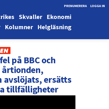
PRENUMERERA
LOGGA IN
rikes
Skvaller
Ekonomi
r
Kolumner
Helgläsning
KEN
fel på BBC och
i årtionden,
avslöjats, ersätts
 tillfälligheter