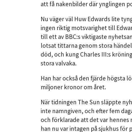
att få nakenbilder där ynglingen p
Nu väger väl Huw Edwards lite tyngr
ingen riktig motsvarighet till Edw
till ett av BBC:s viktigaste nyhets
lotsat tittarna genom stora hände
död, och kung Charles III:s krönin
stora valvaka.
Han har också den fjärde högsta l
miljoner kronor om året.
När tidningen The Sun släppte n
inte namngiven, och efter fem dag
och förklarade att det var hennes
han nu var intagen på sjukhus för p