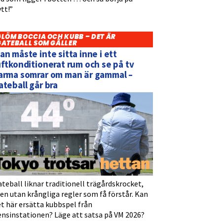
tt!”
GLÖM BOCCIA OCH KUBB – DET ÄR
GATEBALL SOM GÄLLER
an måste inte sitta inne i ett
uftkonditionerat rum och se på tv
arma somrar om man är gammal –
ateball går bra
teball liknar traditionell trägårdskrocket,
n utan krångliga regler som få förstår. Kan
t här ersätta kubbspel från
ensinstationen? Läge att satsa på VM 2026?