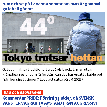
rum och se på tv varma somrar om man är gammal –
gateball går bra
Gateball liknar traditionell trägårdskrocket, men utan
krångliga regler som få förstår. Kan det här ersätta kubbspel
från bensinstationen? Läge att satsa på VM 2026?
BÅG OCH REGNBÅGAR
Kommentar PRIDE: Förvirring råder, då SVENSK
VÄNSTER VÄGRAR TA AVSTÅND FRÅN AGGRESSIVT