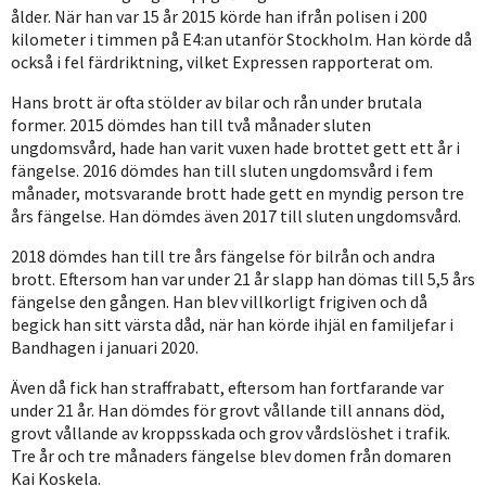
ålder. När han var 15 år 2015 körde han ifrån polisen i 200
kilometer i timmen på E4:an utanför Stockholm. Han körde då
också i fel färdriktning, vilket Expressen rapporterat om.
Hans brott är ofta stölder av bilar och rån under brutala
former. 2015 dömdes han till två månader sluten
ungdomsvård, hade han varit vuxen hade brottet gett ett år i
fängelse. 2016 dömdes han till sluten ungdomsvård i fem
månader, motsvarande brott hade gett en myndig person tre
års fängelse. Han dömdes även 2017 till sluten ungdomsvård.
2018 dömdes han till tre års fängelse för bilrån och andra
brott. Eftersom han var under 21 år slapp han dömas till 5,5 års
fängelse den gången. Han blev villkorligt frigiven och då
begick han sitt värsta dåd, när han körde ihjäl en familjefar i
Bandhagen i januari 2020.
Även då fick han straffrabatt, eftersom han fortfarande var
under 21 år. Han dömdes för grovt vållande till annans död,
grovt vållande av kroppsskada och grov vårdslöshet i trafik.
Tre år och tre månaders fängelse blev domen från domaren
Kai Koskela.