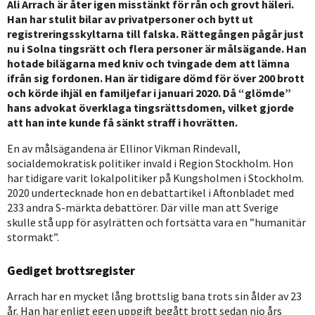
Ali Arrach är åter igen misstänkt för rån och grovt häleri.
Han har stulit bilar av privatpersoner och bytt ut
registreringsskyltarna till falska. Rättegången pågår just
nu i Solna tingsrätt och flera personer är målsägande. Han
hotade bilägarna med kniv och tvingade dem att lämna
ifrån sig fordonen. Han är tidigare dömd för över 200 brott
och körde ihjäl en familjefar i januari 2020. Då “glömde”
hans advokat överklaga tingsrättsdomen, vilket gjorde
att han inte kunde få sänkt straff i hovrätten.
En av målsägandena är Ellinor Vikman Rindevall,
socialdemokratisk politiker invald i Region Stockholm. Hon
har tidigare varit lokalpolitiker på Kungsholmen i Stockholm.
2020 undertecknade hon en debattartikel i Aftonbladet med
233 andra S-märkta debattörer. Där ville man att Sverige
skulle stå upp för asylrätten och fortsätta vara en ”humanitär
stormakt”.
Gediget brottsregister
Arrach har en mycket lång brottslig bana trots sin ålder av 23
år. Han har enligt egen uppgift begått brott sedan nio års