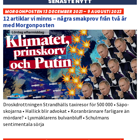
SENASTE NYTT
MORGONPOSTEN 13 DECEMBER 2021 – 9 AUGUSTI 2023
12 artiklar vi minns – några smakprov från två år
med Morgonposten
Droskdrottningen Strandhälls taxiresor för 500 000 • Säpo-
skojarna • Hallick blir advokat • Koranbrännare farligare än
mördare? • Lyxmäklarens bulvanbluff • Schulmans
sentimentala sörja