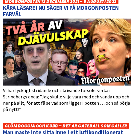
MORGONPOSTEN 13 DECEMBER 2021 – 9 AUGUSTI 2023
KÄRA LÄSARE! NU SÄGER VI PÅ MORGONPOSTEN
FARVÄL
Vi har lyckligt stridande och skrivande försökt verka i
Strindbergs anda: ”Jag skulle vilja vara med och vända upp och
ner på allt, för att få se vad som ligger i botten … och så börja
på nytt!”
GLÖM BOCCIA OCH KUBB – DET ÄR GATEBALL SOM GÄLLER
Man måste inte sitta inne i ett luftkonditionerat