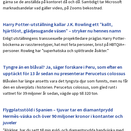
gärna se de anställda på kontoret då och då. Samtidigt tar Microsoft
marknadsandelar vad gäller video, på Zooms bekostnad.
Harry Potter-utställning kallar J.K. Rowling ett ”kallt,
hjärtlöst, glädjesugande väsen” – stryker nu hennes namn
Enligt utställningens transsexuelle projektledare präglas Harry Potter-
böckerna av rasstereotyper, hat mot feta personer, brist på HBTQIA+-
personer. Rowling har ”superhatiska och splittrande åsikter.”
Tyngre än en blåval? Ja, säger forskare i Peru, som efter en
upptäckt för 13 år sedan nu presenterar Perucetus colossus
Blåvalen har länge ansetts vara det tyngsta djur som funnits, men nu får
den en silverplats i historien. Perucetus colossus, som gled runt i
vattnet för 39 miljoner år sedan, vägde upp till 320 ton.
Flygplatsstöld i Spanien – tjuvar tar en diamantprydd
Hermès-väska och över 90 miljoner kronor i kontanter och
juveler
”Älskling, har du sett till min guld- och diamantprydda handväska med