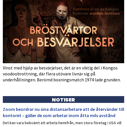
Vinst med hjälp av besvärjelser, det är en viktig del i Kongos
voodoobrottning, där flera utövare livnär sig på
underhållningen. Berömd boxningsmatch 1974 lade grunden.
NOTISER
Zoom beordrar nu sina distansarbetare att de återvänder till
kontoret – gäller de som arbetar inom åtta mils avstånd
Det kan vara bekvämt att arbeta hemifrån, men stora företag i USA vill