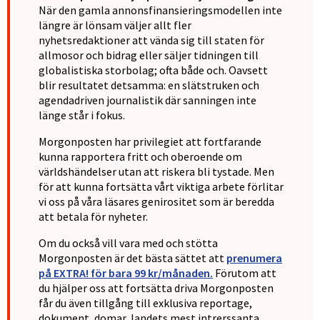
När den gamla annonsfinansieringsmodellen inte
längre är lönsam väljer allt fler
nyhetsredaktioner att vända sig till staten för
allmosor och bidrag eller säljer tidningen till
globalistiska storbolag; ofta både och. Oavsett
blir resultatet detsamma: en slätstruken och
agendadriven journalistik där sanningen inte
länge står i fokus.
Morgonposten har privilegiet att fortfarande
kunna rapportera fritt och oberoende om
världshändelser utan att riskera bli tystade. Men
för att kunna fortsätta vårt viktiga arbete förlitar
vi oss på våra läsares genirositet som är beredda
att betala för nyheter.
Om du också vill vara med och stötta
Morgonposten är det bästa sättet att
prenumera
på EXTRA! för bara 99 kr/månaden.
Förutom att
du hjälper oss att fortsätta driva Morgonposten
får du även tillgång till exklusiva reportage,
dokument, domar, landets mest intrerssanta