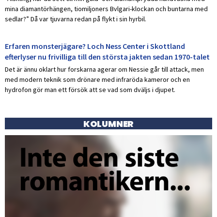
mina diamantörhängen, tiomiljoners Bvlgari-klockan och buntarna med
sedlar?” Då var tjuvarna redan på flykt i sin hyrbil.
Erfaren monsterjägare? Loch Ness Center i Skottland
efterlyser nu frivilliga till den största jakten sedan 1970-talet
Det är ännu oklart hur forskarna agerar om Nessie går till attack, men
med modern teknik som drönare med infraröda kameror och en
hydrofon gör man ett försök att se vad som dväljs i djupet.
KOLUMNER