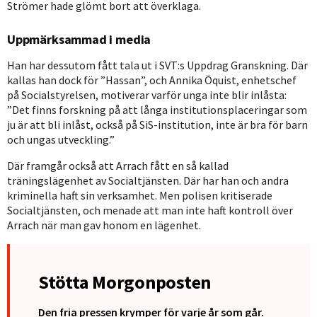
Strömer hade glömt bort att överklaga.
Uppmärksammad i media
Han har dessutom fått tala ut i SVT:s Uppdrag Granskning. Där
kallas han dock för ”Hassan”, och Annika Öquist, enhetschef
på Socialstyrelsen, motiverar varför unga inte blir inlåsta:
”Det finns forskning på att långa institutionsplaceringar som
ju är att bli inlåst, också på SiS-institution, inte är bra för barn
och ungas utveckling.”
Där framgår också att Arrach fått en så kallad
träningslägenhet av Socialtjänsten. Där har han och andra
kriminella haft sin verksamhet. Men polisen kritiserade
Socialtjänsten, och menade att man inte haft kontroll över
Arrach när man gav honom en lägenhet.
Stötta Morgonposten
Den fria pressen krymper för varje år som går.