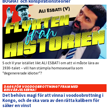
BÖGHAT och konspirationsteorier
S och V yrar istället likt ALI ESBATI om att vi måste lära av
1930-talet – vill han stämpla homosexuella som
”degenererade idioter”?
DAGS FÖR VOODOOBROTTNING? FRAM MED
BESVÄRJELSERNA!
Det behövs magi för att vinna i voodoobrottning i
Kongo, och de ska vara av den rätta kalibern för
säker en vinst