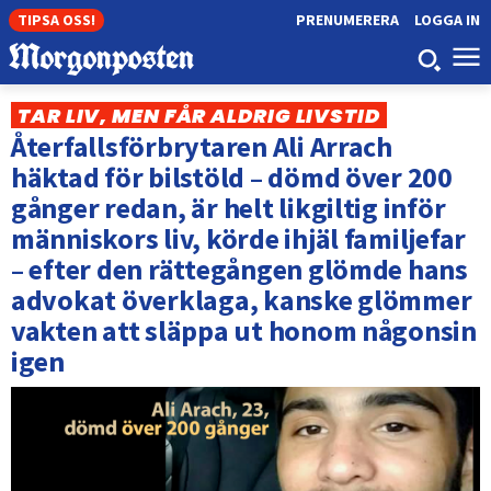
TIPSA OSS!
PRENUMERERA
LOGGA IN
TAR LIV, MEN FÅR ALDRIG LIVSTID
Återfallsförbrytaren Ali Arrach
häktad för bilstöld – dömd över 200
gånger redan, är helt likgiltig inför
människors liv, körde ihjäl familjefar
– efter den rättegången glömde hans
advokat överklaga, kanske glömmer
vakten att släppa ut honom någonsin
igen