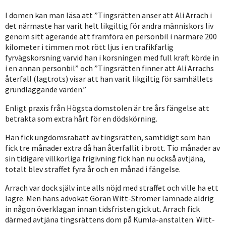
I domen kan man läsa att ”Tingsrätten anser att Ali Arrach i
det närmaste har varit helt likgiltig för andra människors liv
genom sitt agerande att framföra en personbil i närmare 200
kilometer i timmen mot rött ljus i en trafikfarlig
fyrvägskorsning varvid han i korsningen med full kraft körde in
i en annan personbil” och ”Tingsrätten finner att Ali Arrachs
återfall (lagtrots) visar att han varit likgiltig för samhällets
grundläggande värden.”
Enligt praxis från Högsta domstolen är tre års fängelse att
betrakta som extra hårt för en dödskörning.
Han fick ungdomsrabatt av tingsrätten, samtidigt som han
fick tre månader extra då han återfallit i brott. Tio månader av
sin tidigare villkorliga frigivning fick han nu också avtjäna,
totalt blev straffet fyra år och en månad i fängelse.
Arrach var dock själv inte alls nöjd med straffet och ville ha ett
lägre. Men hans advokat Göran Witt-Strömer lämnade aldrig
in någon överklagan innan tidsfristen gick ut. Arrach fick
därmed avtjäna tingsrättens dom på Kumla-anstalten. Witt-