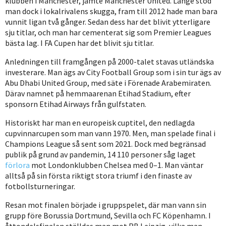
klubben i Manchester, jämte Manchester United. Länge stod
man dock i lokalrivalens skugga, fram till 2012 hade man bara
vunnit ligan två gånger. Sedan dess har det blivit ytterligare
sju titlar, och man har cementerat sig som Premier Leagues
bästa lag. I FA Cupen har det blivit sju titlar.
Anledningen till framgången på 2000-talet stavas utländska
investerare. Man ägs av City Football Group som i sin tur ägs av
Abu Dhabi United Group, med säte i Förenade Arabemiraten.
Därav namnet på hemmaarenan Etihad Stadium, efter
sponsorn Etihad Airways från gulfstaten.
Historiskt har man en europeisk cuptitel, den nedlagda
cupvinnarcupen som man vann 1970. Men, man spelade final i
Champions League så sent som 2021. Dock med begränsad
publik på grund av pandemin, 14 110 personer såg laget
förlora
mot Londonklubben Chelsea med 0–1. Man väntar
alltså på sin första riktigt stora triumf i den finaste av
fotbollsturneringar.
Resan mot finalen började i gruppspelet, där man vann sin
grupp före Borussia Dortmund, Sevilla och FC Köpenhamn. I
åttondelsfinalen ställdes man mot RB Leipzig, vilka man