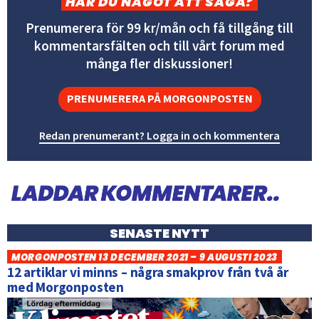
HAR DU NÅGOT ATT SÄGA?
Prenumerera för 99 kr/mån och få tillgång till
kommentarsfälten och till vårt forum med
många fler diskussioner!
PRENUMERERA PÅ MORGONPOSTEN
Redan prenumerant? Logga in och kommentera
SENASTE NYTT
MORGONPOSTEN 13 DECEMBER 2021 – 9 AUGUSTI 2023
12 artiklar vi minns – några smakprov från två år
med Morgonposten