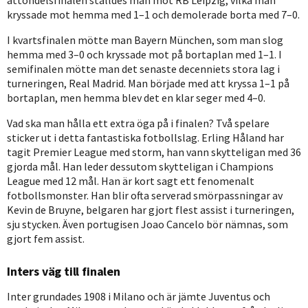
kryssade mot hemma med 1–1 och demolerade borta med 7–0.
I kvartsfinalen mötte man Bayern München, som man slog
hemma med 3–0 och kryssade mot på bortaplan med 1–1. I
semifinalen mötte man det senaste decenniets stora lag i
turneringen, Real Madrid. Man började med att kryssa 1–1 på
bortaplan, men hemma blev det en klar seger med 4–0.
Vad ska man hålla ett extra öga på i finalen? Två spelare
sticker ut i detta fantastiska fotbollslag. Erling Håland har
tagit Premier League med storm, han vann skytteligan med 36
gjorda mål. Han leder dessutom skytteligan i Champions
League med 12 mål. Han är kort sagt ett fenomenalt
fotbollsmonster. Han blir ofta serverad smörpassningar av
Kevin de Bruyne, belgaren har gjort flest assist i turneringen,
sju stycken. Även portugisen Joao Cancelo bör nämnas, som
gjort fem assist.
Inters väg till finalen
Inter grundades 1908 i Milano och är jämte Juventus och