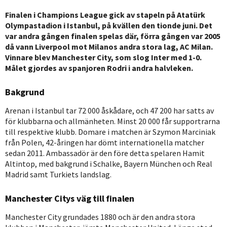
Finalen i Champions League gick av stapeln på Atatürk
Olympastadion i Istanbul, på kvällen den tionde juni. Det
var andra gången finalen spelas där, förra gången var 2005
då vann Liverpool mot Milanos andra stora lag, AC Milan.
Vinnare blev Manchester City, som slog Inter med 1-0.
Målet gjordes av spanjoren Rodri i andra halvleken.
Bakgrund
Arenan i Istanbul tar 72 000 åskådare, och 47 200 har satts av
för klubbarna och allmänheten. Minst 20 000 får supportrarna
till respektive klubb. Domare i matchen är Szymon Marciniak
från Polen, 42-åringen har dömt internationella matcher
sedan 2011. Ambassadör är den före detta spelaren Hamit
Altintop, med bakgrund i Schalke, Bayern München och Real
Madrid samt Turkiets landslag.
Manchester Citys väg till finalen
Manchester City grundades 1880 och är den andra stora