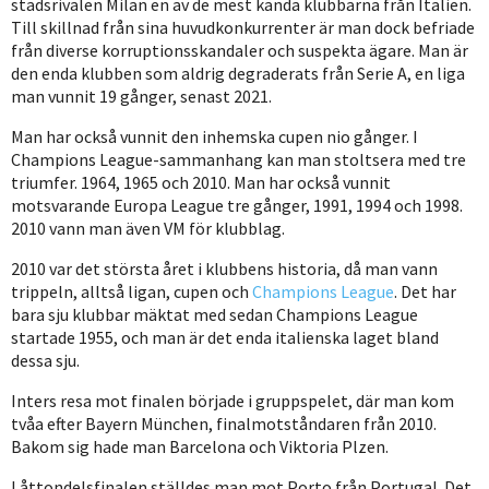
stadsrivalen Milan en av de mest kända klubbarna från Italien.
Till skillnad från sina huvudkonkurrenter är man dock befriade
från diverse korruptionsskandaler och suspekta ägare. Man är
den enda klubben som aldrig degraderats från Serie A, en liga
man vunnit 19 gånger, senast 2021.
Man har också vunnit den inhemska cupen nio gånger. I
Champions League-sammanhang kan man stoltsera med tre
triumfer. 1964, 1965 och 2010. Man har också vunnit
motsvarande Europa League tre gånger, 1991, 1994 och 1998.
2010 vann man även VM för klubblag.
2010 var det största året i klubbens historia, då man vann
trippeln, alltså ligan, cupen och
Champions League
. Det har
bara sju klubbar mäktat med sedan Champions League
startade 1955, och man är det enda italienska laget bland
dessa sju.
Inters resa mot finalen började i gruppspelet, där man kom
tvåa efter Bayern München, finalmotståndaren från 2010.
Bakom sig hade man Barcelona och Viktoria Plzen.
I åttondelsfinalen ställdes man mot Porto från Portugal. Det