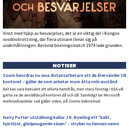
Vinst med hjälp av besvärjelser, det är en viktig del i Kongos
voodoobrottning, där flera utövare livnär sig på
underhållningen. Berömd boxningsmatch 1974 lade grunden.
NOTISER
Zoom beordrar nu sina distansarbetare att de återvänder till
kontoret – gäller de som arbetar inom åtta mils avstånd
Det kan vara bekvämt att arbeta hemifrån, men stora företag i USA vill
gärna se de anställda på kontoret då och då. Samtidigt tar Microsoft
marknadsandelar vad gäller video, på Zooms bekostnad.
Harry Potter-utställning kallar J.K. Rowling ett ”kallt,
hjärtlöst, glädjesugande väsen” – stryker nu hennes namn