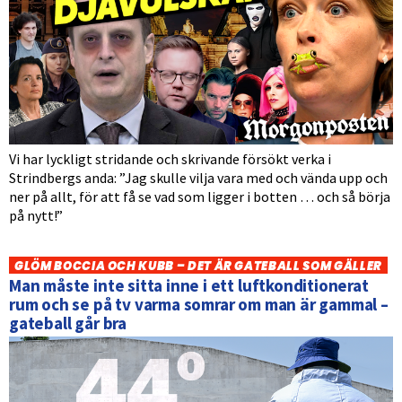
Vi har lyckligt stridande och skrivande försökt verka i
Strindbergs anda: ”Jag skulle vilja vara med och vända upp och
ner på allt, för att få se vad som ligger i botten … och så börja
på nytt!”
GLÖM BOCCIA OCH KUBB – DET ÄR GATEBALL SOM GÄLLER
Man måste inte sitta inne i ett luftkonditionerat
rum och se på tv varma somrar om man är gammal –
gateball går bra