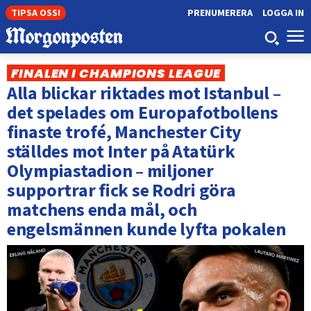
TIPSA OSS!
PRENUMERERA
LOGGA IN
FINALEN I CHAMPIONS LEAGUE
Alla blickar riktades mot Istanbul –
det spelades om Europafotbollens
finaste trofé, Manchester City
ställdes mot Inter på Atatürk
Olympiastadion – miljoner
supportrar fick se Rodri göra
matchens enda mål, och
engelsmännen kunde lyfta pokalen