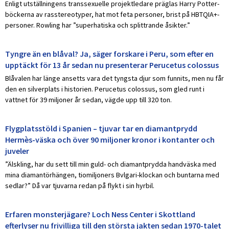
Enligt utställningens transsexuelle projektledare präglas Harry Potter-
böckerna av rasstereotyper, hat mot feta personer, brist på HBTQIA+-
personer. Rowling har ”superhatiska och splittrande åsikter.”
Tyngre än en blåval? Ja, säger forskare i Peru, som efter en
upptäckt för 13 år sedan nu presenterar Perucetus colossus
Blåvalen har länge ansetts vara det tyngsta djur som funnits, men nu får
den en silverplats i historien. Perucetus colossus, som gled runt i
vattnet för 39 miljoner år sedan, vägde upp till 320 ton.
Flygplatsstöld i Spanien – tjuvar tar en diamantprydd
Hermès-väska och över 90 miljoner kronor i kontanter och
juveler
”Älskling, har du sett till min guld- och diamantprydda handväska med
mina diamantörhängen, tiomiljoners Bvlgari-klockan och buntarna med
sedlar?” Då var tjuvarna redan på flykt i sin hyrbil.
Erfaren monsterjägare? Loch Ness Center i Skottland
efterlyser nu frivilliga till den största jakten sedan 1970-talet