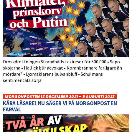
Droskdrottningen Strandhälls taxiresor för 500 000 • Säpo-
skojarna • Hallick blir advokat • Koranbrännare farligare än
mördare? • Lyxmäklarens bulvanbluff • Schulmans
sentimentala sörja
MORGONPOSTEN 13 DECEMBER 2021 – 9 AUGUSTI 2023
KÄRA LÄSARE! NU SÄGER VI PÅ MORGONPOSTEN
FARVÄL