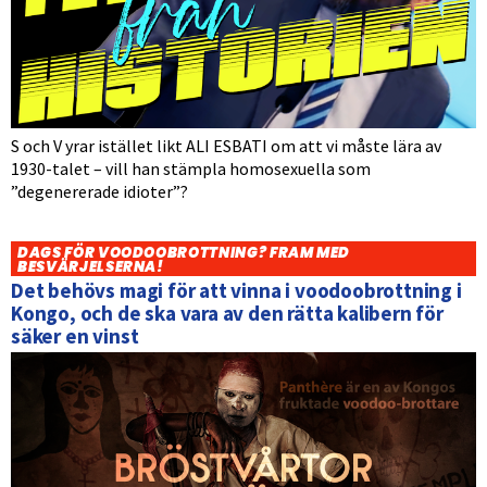
S och V yrar istället likt ALI ESBATI om att vi måste lära av
1930-talet – vill han stämpla homosexuella som
”degenererade idioter”?
DAGS FÖR VOODOOBROTTNING? FRAM MED
BESVÄRJELSERNA!
Det behövs magi för att vinna i voodoobrottning i
Kongo, och de ska vara av den rätta kalibern för
säker en vinst