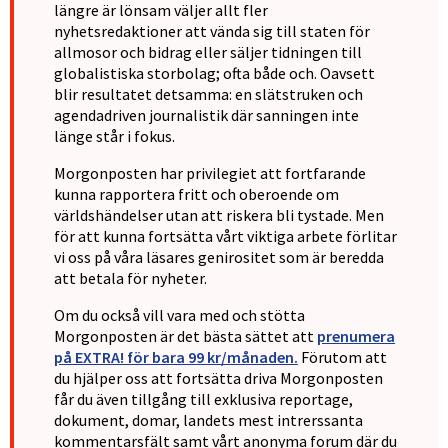
längre är lönsam väljer allt fler
nyhetsredaktioner att vända sig till staten för
allmosor och bidrag eller säljer tidningen till
globalistiska storbolag; ofta både och. Oavsett
blir resultatet detsamma: en slätstruken och
agendadriven journalistik där sanningen inte
länge står i fokus.
Morgonposten har privilegiet att fortfarande
kunna rapportera fritt och oberoende om
världshändelser utan att riskera bli tystade. Men
för att kunna fortsätta vårt viktiga arbete förlitar
vi oss på våra läsares genirositet som är beredda
att betala för nyheter.
Om du också vill vara med och stötta
Morgonposten är det bästa sättet att
prenumera
på EXTRA! för bara 99 kr/månaden.
Förutom att
du hjälper oss att fortsätta driva Morgonposten
får du även tillgång till exklusiva reportage,
dokument, domar, landets mest intrerssanta
kommentarsfält samt vårt anonyma forum där du