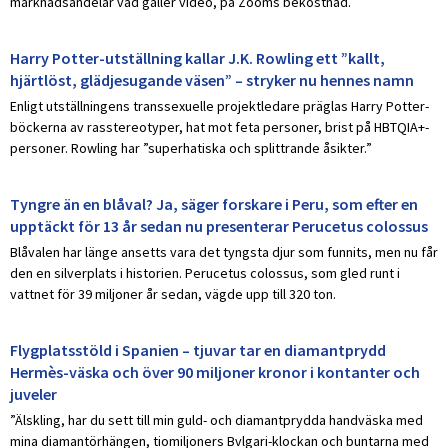
marknadsandelar vad gäller video, på Zooms bekostnad.
Harry Potter-utställning kallar J.K. Rowling ett ”kallt,
hjärtlöst, glädjesugande väsen” – stryker nu hennes namn
Enligt utställningens transsexuelle projektledare präglas Harry Potter-
böckerna av rasstereotyper, hat mot feta personer, brist på HBTQIA+-
personer. Rowling har ”superhatiska och splittrande åsikter.”
Tyngre än en blåval? Ja, säger forskare i Peru, som efter en
upptäckt för 13 år sedan nu presenterar Perucetus colossus
Blåvalen har länge ansetts vara det tyngsta djur som funnits, men nu får
den en silverplats i historien. Perucetus colossus, som gled runt i
vattnet för 39 miljoner år sedan, vägde upp till 320 ton.
Flygplatsstöld i Spanien – tjuvar tar en diamantprydd
Hermès-väska och över 90 miljoner kronor i kontanter och
juveler
”Älskling, har du sett till min guld- och diamantprydda handväska med
mina diamantörhängen, tiomiljoners Bvlgari-klockan och buntarna med