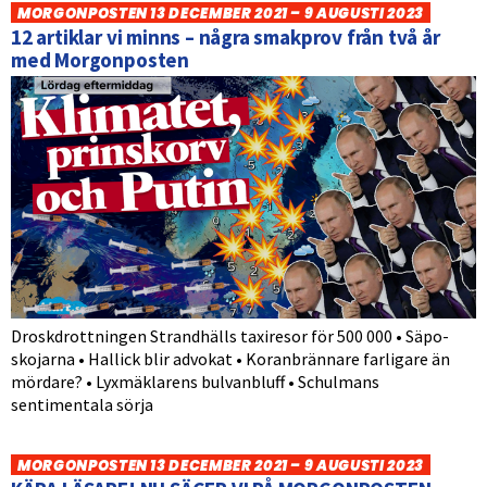
MORGONPOSTEN 13 DECEMBER 2021 – 9 AUGUSTI 2023
12 artiklar vi minns – några smakprov från två år
med Morgonposten
Droskdrottningen Strandhälls taxiresor för 500 000 • Säpo-
skojarna • Hallick blir advokat • Koranbrännare farligare än
mördare? • Lyxmäklarens bulvanbluff • Schulmans
sentimentala sörja
MORGONPOSTEN 13 DECEMBER 2021 – 9 AUGUSTI 2023