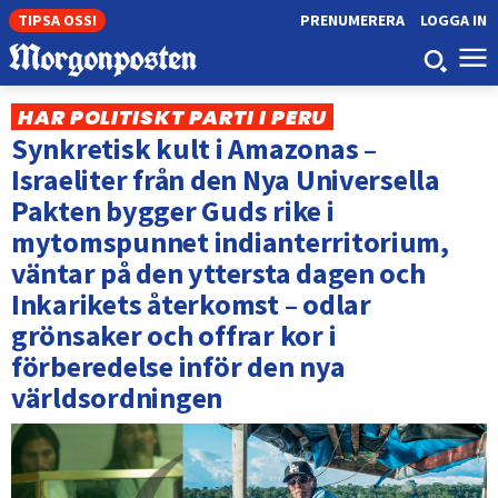
TIPSA OSS!
PRENUMERERA
LOGGA IN
HAR POLITISKT PARTI I PERU
Synkretisk kult i Amazonas –
Israeliter från den Nya Universella
Pakten bygger Guds rike i
mytomspunnet indianterritorium,
väntar på den yttersta dagen och
Inkarikets återkomst – odlar
grönsaker och offrar kor i
förberedelse inför den nya
världsordningen