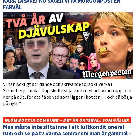
KÄRA LÄSARE! NU SÄGER VI PÅ MORGONPOSTEN
FARVÄL
Vi har lyckligt stridande och skrivande försökt verka i
Strindbergs anda: ”Jag skulle vilja vara med och vända upp och
ner på allt, för att få se vad som ligger i botten … och så börja
på nytt!”
GLÖM BOCCIA OCH KUBB – DET ÄR GATEBALL SOM GÄLLER
Man måste inte sitta inne i ett luftkonditionerat
rum och se på tv varma somrar om man är gammal –