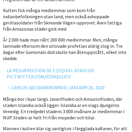
Kulten fick många medlemmar som kom från
indianbefolkningen utan land, men också avhoppade
gerillasoldater från Skinande Vägen-upproret. Även fattiga
från Amazonas städer gick med.
År 2 000 hade man nått 200 000 medlemmar. Men, många
lämnade eftersom den utlovade profetian aldrig slog in. Tre
dagar efter Gamonals död skulle han återuppstått, vilket inte
skedde.
LA RESURRECCIÓN DE EZEQUIEL ATAUCUSI
PIC.TWITTER.COM/0ZNXDJLYCV
— CARLOS (@CDANBROWNIE)
JANUARY 26, 2020
Många bor i byar längs Javarifloden och Amazonfloden, där
staden Islandia också ligger. Islandia är en slags djungelns
Venedig. En tredjedel stadens 3 000 invånare är medlemmar i
NUP. Staden är helt fri från mopeder och bilar.
Männen i kulten klär sig vanligtvis i färgglada kaftaner, för att