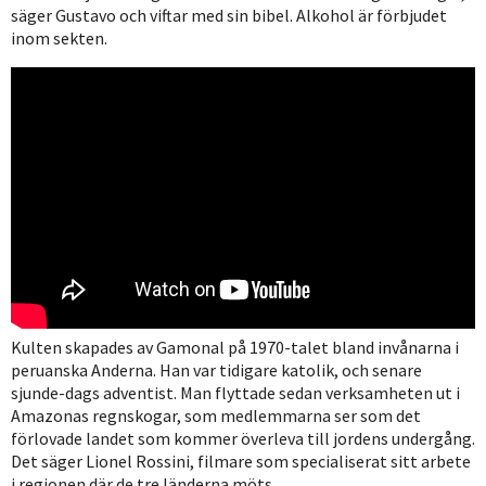
säger Gustavo och viftar med sin bibel. Alkohol är förbjudet
inom sekten.
Kulten skapades av Gamonal på 1970-talet bland invånarna i
peruanska Anderna. Han var tidigare katolik, och senare
sjunde-dags adventist. Man flyttade sedan verksamheten ut i
Amazonas regnskogar, som medlemmarna ser som det
förlovade landet som kommer överleva till jordens undergång.
Det säger Lionel Rossini, filmare som specialiserat sitt arbete
i regionen där de tre länderna möts.