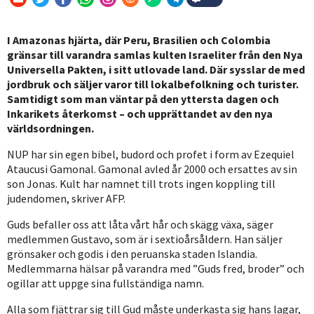
I Amazonas hjärta, där Peru, Brasilien och Colombia
gränsar till varandra samlas kulten Israeliter från den Nya
Universella Pakten, i sitt utlovade land. Där sysslar de med
jordbruk och säljer varor till lokalbefolkning och turister.
Samtidigt som man väntar på den yttersta dagen och
Inkarikets återkomst – och upprättandet av den nya
världsordningen.
NUP har sin egen bibel, budord och profet i form av Ezequiel
Ataucusi Gamonal. Gamonal avled år 2000 och ersattes av sin
son Jonas. Kult har namnet till trots ingen koppling till
judendomen, skriver AFP.
Guds befaller oss att låta vårt hår och skägg växa, säger
medlemmen Gustavo, som är i sextioårsåldern. Han säljer
grönsaker och godis i den peruanska staden Islandia.
Medlemmarna hälsar på varandra med ”Guds fred, broder” och
ogillar att uppge sina fullständiga namn.
Alla som fjättrar sig till Gud måste underkasta sig hans lagar,