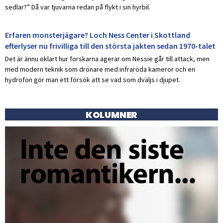
sedlar?” Då var tjuvarna redan på flykt i sin hyrbil.
Erfaren monsterjägare? Loch Ness Center i Skottland
efterlyser nu frivilliga till den största jakten sedan 1970-talet
Det är ännu oklart hur forskarna agerar om Nessie går till attack, men
med modern teknik som drönare med infraröda kameror och en
hydrofon gör man ett försök att se vad som dväljs i djupet.
KOLUMNER