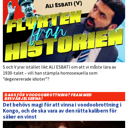
S och V yrar istället likt ALI ESBATI om att vi måste lära av
1930-talet – vill han stämpla homosexuella som
”degenererade idioter”?
DAGS FÖR VOODOOBROTTNING? FRAM MED
BESVÄRJELSERNA!
Det behövs magi för att vinna i voodoobrottning i
Kongo, och de ska vara av den rätta kalibern för
säker en vinst