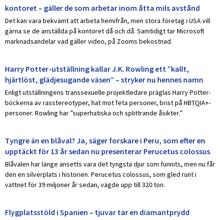
kontoret – gäller de som arbetar inom åtta mils avstånd
Det kan vara bekvämt att arbeta hemifrån, men stora företag i USA vill
gärna se de anställda på kontoret då och då. Samtidigt tar Microsoft
marknadsandelar vad gäller video, på Zooms bekostnad.
Harry Potter-utställning kallar J.K. Rowling ett ”kallt,
hjärtlöst, glädjesugande väsen” – stryker nu hennes namn
Enligt utställningens transsexuelle projektledare präglas Harry Potter-
böckerna av rasstereotyper, hat mot feta personer, brist på HBTQIA+-
personer. Rowling har ”superhatiska och splittrande åsikter.”
Tyngre än en blåval? Ja, säger forskare i Peru, som efter en
upptäckt för 13 år sedan nu presenterar Perucetus colossus
Blåvalen har länge ansetts vara det tyngsta djur som funnits, men nu får
den en silverplats i historien. Perucetus colossus, som gled runt i
vattnet för 39 miljoner år sedan, vägde upp till 320 ton.
Flygplatsstöld i Spanien – tjuvar tar en diamantprydd