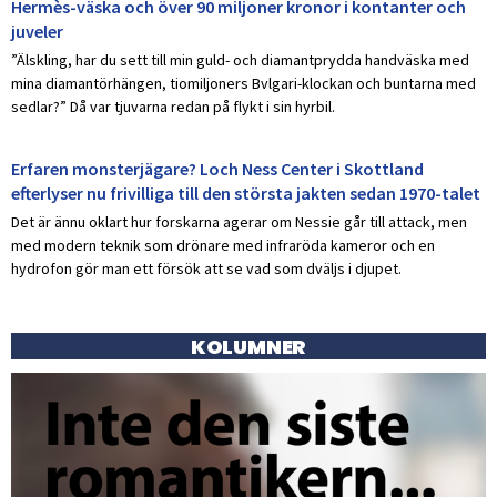
Hermès-väska och över 90 miljoner kronor i kontanter och
juveler
”Älskling, har du sett till min guld- och diamantprydda handväska med
mina diamantörhängen, tiomiljoners Bvlgari-klockan och buntarna med
sedlar?” Då var tjuvarna redan på flykt i sin hyrbil.
Erfaren monsterjägare? Loch Ness Center i Skottland
efterlyser nu frivilliga till den största jakten sedan 1970-talet
Det är ännu oklart hur forskarna agerar om Nessie går till attack, men
med modern teknik som drönare med infraröda kameror och en
hydrofon gör man ett försök att se vad som dväljs i djupet.
KOLUMNER