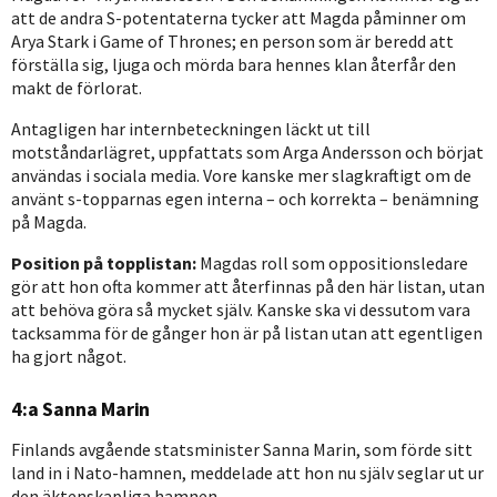
att de andra S-potentaterna tycker att Magda påminner om
Arya Stark i Game of Thrones; en person som är beredd att
förställa sig, ljuga och mörda bara hennes klan återfår den
makt de förlorat.
Antagligen har internbeteckningen läckt ut till
motståndarlägret, uppfattats som Arga Andersson och börjat
användas i sociala media. Vore kanske mer slagkraftigt om de
använt s-topparnas egen interna – och korrekta – benämning
på Magda.
Position på topplistan:
Magdas roll som oppositionsledare
gör att hon ofta kommer att återfinnas på den här listan, utan
att behöva göra så mycket själv. Kanske ska vi dessutom vara
tacksamma för de gånger hon är på listan utan att egentligen
ha gjort något.
4:a Sanna Marin
Finlands avgående statsminister Sanna Marin, som förde sitt
land in i Nato-hamnen, meddelade att hon nu själv seglar ut ur
den äktenskapliga hamnen.