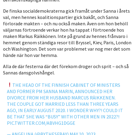
De finska socialdemokraterna gick framåt under Sanna i årets
val, men hennes koalitionspartier gick bakåt, och Sanna
förlorade makten – och nu också maken. Även om hon behöll
väljarnas förtroende verkar hon ha tappat i förtroende hos
maken Markus Räikkönen. Inte på grund av hennes frånvaro i
hemmet genom ständiga resor till Bryssel, Kiev, Paris, London
och Washington. Det som var problemet var nog mer det som
hände när hon var hemma.
Alla de där festerna där det förekom droger och sprit – och så
Sannas dansgolvshångel.
THE HEAD OF THE FINNISH CABINET OF MINISTERS
AND FORMER PM SANNA MARIN, ANNOUNCED HER
DIVORCE FROM HER HUSBAND MARCUS RÄIKKENEN.
THE COUPLE GOT MARRIED LESS THAN THREE YEARS
AGO, IN EARLY AUGUST 2020. I WONDER WHY?! COULD IT
BE THAT SHE WAS “BUSY” WITH OTHER MEN IN 2022?!
PIC.TWITTER.COM/ABVHG1DGGE
— ANGELINA (@BYTHESFBAY)
MAY 10, 2023