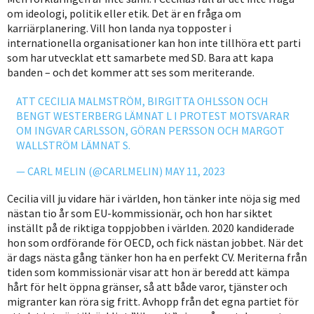
om ideologi, politik eller etik. Det är en fråga om
karriärplanering. Vill hon landa nya topposter i
internationella organisationer kan hon inte tillhöra ett parti
som har utvecklat ett samarbete med SD. Bara att kapa
banden – och det kommer att ses som meriterande.
ATT CECILIA MALMSTRÖM, BIRGITTA OHLSSON OCH
BENGT WESTERBERG LÄMNAT L I PROTEST MOTSVARAR
OM INGVAR CARLSSON, GÖRAN PERSSON OCH MARGOT
WALLSTRÖM LÄMNAT S.
— CARL MELIN (@CARLMELIN)
MAY 11, 2023
Cecilia vill ju vidare här i världen, hon tänker inte nöja sig med
nästan tio år som EU-kommissionär, och hon har siktet
inställt på de riktiga toppjobben i världen. 2020 kandiderade
hon som ordförande för OECD, och fick nästan jobbet. När det
är dags nästa gång tänker hon ha en perfekt CV. Meriterna från
tiden som kommissionär visar att hon är beredd att kämpa
hårt för helt öppna gränser, så att både varor, tjänster och
migranter kan röra sig fritt. Avhopp från det egna partiet för