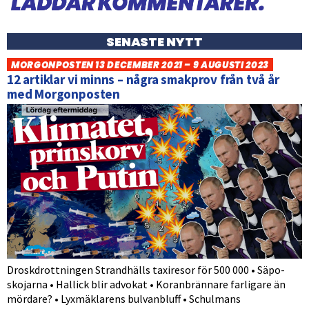
SENASTE NYTT
MORGONPOSTEN 13 DECEMBER 2021 – 9 AUGUSTI 2023
12 artiklar vi minns – några smakprov från två år
med Morgonposten
Droskdrottningen Strandhälls taxiresor för 500 000 • Säpo-
skojarna • Hallick blir advokat • Koranbrännare farligare än
mördare? • Lyxmäklarens bulvanbluff • Schulmans