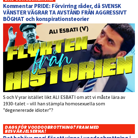
Kommentar PRIDE: Förvirring råder, då SVENSK
VÄNSTER VÄGRAR TA AVSTÅND FRÅN AGGRESSIVT
BÖGHAT och konspirationsteorier
S och V yrar istället likt ALI ESBATI om att vi måste lära av
1930-talet – vill han stämpla homosexuella som
”degenererade idioter”?
DAGS FÖR VOODOOBROTTNING? FRAM MED
BESVÄRJELSERNA!
Det behövs magi för att vinna i voodoobrottning i