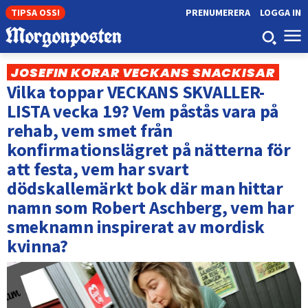
TIPSA OSS!
PRENUMERERA
LOGGA IN
JOSEFIN KORAR VECKANS SNACKISAR
Vilka toppar VECKANS SKVALLER-
LISTA vecka 19? Vem påstås vara på
rehab, vem smet från
konfirmationslägret på nätterna för
att festa, vem har svart
dödskallemärkt bok där man hittar
namn som Robert Aschberg, vem har
smeknamn inspirerat av mordisk
kvinna?