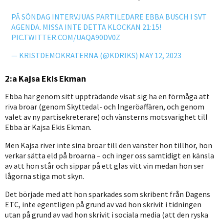
PÅ SÖNDAG INTERVJUAS PARTILEDARE EBBA BUSCH I SVT
AGENDA. MISSA INTE DETTA KLOCKAN 21:15!
PIC.TWITTER.COM/UAQA90DV0Z
— KRISTDEMOKRATERNA (@KDRIKS)
MAY 12, 2023
2:a Kajsa Ekis Ekman
Ebba har genom sitt uppträdande visat sig ha en förmåga att
riva broar (genom Skyttedal- och Ingeröaffären, och genom
valet av ny partisekreterare) och vänsterns motsvarighet till
Ebba är Kajsa Ekis Ekman.
Men Kajsa river inte sina broar till den vänster hon tillhör, hon
verkar sätta eld på broarna – och inger oss samtidigt en känsla
av att hon står och sippar på ett glas vitt vin medan hon ser
lågorna stiga mot skyn.
Det började med att hon sparkades som skribent från Dagens
ETC, inte egentligen på grund av vad hon skrivit i tidningen
utan på grund av vad hon skrivit i sociala media (att den ryska