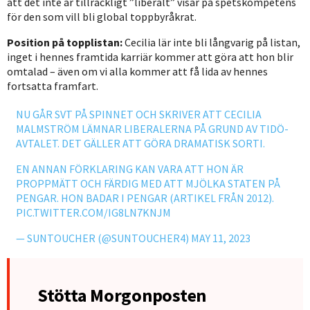
att det inte är tillräckligt ”liberalt” visar på spetskompetens
för den som vill bli global toppbyråkrat.
Position på topplistan:
Cecilia lär inte bli långvarig på listan,
inget i hennes framtida karriär kommer att göra att hon blir
omtalad – även om vi alla kommer att få lida av hennes
fortsatta framfart.
NU GÅR SVT PÅ SPINNET OCH SKRIVER ATT CECILIA
MALMSTRÖM LÄMNAR LIBERALERNA PÅ GRUND AV TIDÖ-
AVTALET. DET GÄLLER ATT GÖRA DRAMATISK SORTI.
EN ANNAN FÖRKLARING KAN VARA ATT HON ÄR
PROPPMÄTT OCH FÄRDIG MED ATT MJÖLKA STATEN PÅ
PENGAR. HON BADAR I PENGAR (ARTIKEL FRÅN 2012).
PIC.TWITTER.COM/IG8LN7KNJM
— SUNTOUCHER (@SUNTOUCHER4)
MAY 11, 2023
Stötta Morgonposten