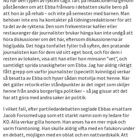
Nu har den typen av rykten tagit fart på redaktionerna genom
påståenden om att Ebba frånvaro i debatten skulle bero på
att hon är på rehab – och inte på semester med barnen. Man
behöver inte ens ha kontakter på tidningsredaktioner för att
ta del av de ryktena. Den som frekventerar kaféer eller
restauranger där journalister brukar hänga kan inte undgå att
höra diskussioner om det här, eftersom diskussionerna är
högljudda. Det höga tonfallet fyller två syften, den pratande
journalisten kan för dem vid sitt eget bord, och för dem i
resten av lokalen, visa att han eller hon minsann ”vet”, och
samtidigt sprida snaskigheter om Ebba. Jag har aldrig riktigt
fått grepp om varför journalister (speciellt kvinnliga) verkar
så besatta av Ebba och hyser sådan motvilja mot henne. När
det gäller retorik eller ståndpunkter är det inget som skiljer
henne från andra borgerliga politiker – så jag gissar att det
har att göra med andra saker än politik.
I vilket fall, efter partiledardebatten seglade Ebbas ersättare
Jacob Forssmed upp som ett starkt namn som ny ledare för
KD. Alla verkar gilla honom. Han anses ha en mer mjuk och
varm framtoning. Han skulle aldrig vifta med en falukorv under
en debatt, möjligen med en oblat och en nattvardskalk. Att