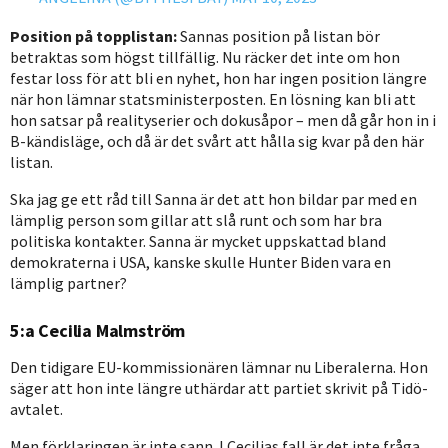
Position på topplistan:
Sannas position på listan bör
betraktas som högst tillfällig. Nu räcker det inte om hon
festar loss för att bli en nyhet, hon har ingen position längre
när hon lämnar statsministerposten. En lösning kan bli att
hon satsar på realityserier och dokusåpor – men då går hon in i
B-kändisläge, och då är det svårt att hålla sig kvar på den här
listan.
Ska jag ge ett råd till Sanna är det att hon bildar par med en
lämplig person som gillar att slå runt och som har bra
politiska kontakter. Sanna är mycket uppskattad bland
demokraterna i USA, kanske skulle Hunter Biden vara en
lämplig partner?
5:a Cecilia Malmström
Den tidigare EU-kommissionären lämnar nu Liberalerna. Hon
säger att hon inte längre uthärdar att partiet skrivit på Tidö-
avtalet.
Men förklaringen är inte sann. I Cecilias fall är det inte fråga