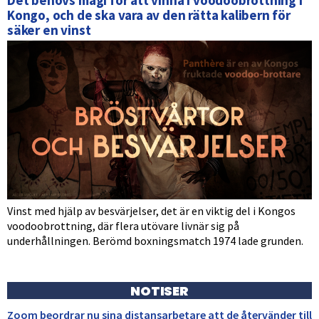
Kongo, och de ska vara av den rätta kalibern för
säker en vinst
Vinst med hjälp av besvärjelser, det är en viktig del i Kongos
voodoobrottning, där flera utövare livnär sig på
underhållningen. Berömd boxningsmatch 1974 lade grunden.
NOTISER
Zoom beordrar nu sina distansarbetare att de återvänder till