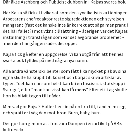
Där åkte Aschberg och Publicistklubben in i Kajsas svarta bok.
När Kajsa så fick ett vikariat som den syndikalistiska tidningen
Arbetarens chefredaktör reste sig redaktionen och styrelsen
mangrant (fast det kanske inte är korrekt att säga mangrant i
det här fallet?) mot vd:ns tillsättning – återigen var det Kajsas
inställning i transfrågan som var det avgörande problemet –
men den här gången sades det öppet.
Kajsa fick gå efter en uppgörelse. Vi kan utgå från att hennes
svarta bok fylldes på med några nya namn.
Alla andra vänsterskribenter som fått lika mycket pisk av sina
egna skulle ha krupit till korset och börjat skriva artiklar av
typen: “det kan när som helst kan bli en fascistisk statskupp i
Sverige”, eller “män kan visst kan få mens”. Efter ett tag skulle
hon ha blivit tagen till nåder.
Men vad gör Kajsa? Häller bensin på en bro till, tänder en cigg
och sprätter i väg den mot bron. Burn, baby, burn.
Det gör hon genom att försvara Dumpen i en artikel på AB:s
kultursida.