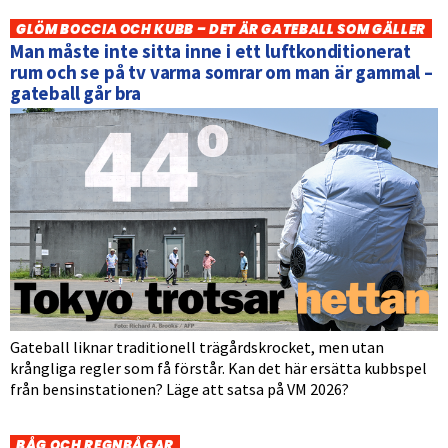
GLÖM BOCCIA OCH KUBB – DET ÄR GATEBALL SOM GÄLLER
Man måste inte sitta inne i ett luftkonditionerat
rum och se på tv varma somrar om man är gammal –
gateball går bra
Gateball liknar traditionell trägårdskrocket, men utan
krångliga regler som få förstår. Kan det här ersätta kubbspel
från bensinstationen? Läge att satsa på VM 2026?
BÅG OCH REGNBÅGAR