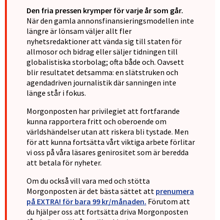
Den fria pressen krymper för varje år som går.
När den gamla annonsfinansieringsmodellen inte
längre är lönsam väljer allt fler
nyhetsredaktioner att vända sig till staten för
allmosor och bidrag eller säljer tidningen till
globalistiska storbolag; ofta både och. Oavsett
blir resultatet detsamma: en slätstruken och
agendadriven journalistik där sanningen inte
länge står i fokus.
Morgonposten har privilegiet att fortfarande
kunna rapportera fritt och oberoende om
världshändelser utan att riskera bli tystade. Men
för att kunna fortsätta vårt viktiga arbete förlitar
vi oss på våra läsares genirositet som är beredda
att betala för nyheter.
Om du också vill vara med och stötta
Morgonposten är det bästa sättet att
prenumera
på EXTRA! för bara 99 kr/månaden.
Förutom att
du hjälper oss att fortsätta driva Morgonposten