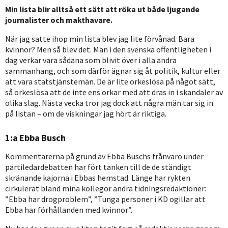
Min lista blir alltså ett sätt att röka ut både ljugande
journalister och makthavare.
När jag satte ihop min lista blev jag lite förvånad. Bara
kvinnor? Men så blev det. Män i den svenska offentligheten i
dag verkar vara sådana som blivit över i alla andra
sammanhang, och som därför ägnar sig åt politik, kultur eller
att vara statstjänstemän. De är lite orkeslösa på något sätt,
så orkeslösa att de inte ens orkar med att dras in i skandaler av
olika slag. Nästa vecka tror jag dock att några män tar sig in
på listan – om de viskningar jag hört är riktiga.
1:a Ebba Busch
Kommentarerna på grund av Ebba Buschs frånvaro under
partiledardebatten har fört tanken till de de ständigt
skränande kajorna i Ebbas hemstad. Länge har rykten
cirkulerat bland mina kollegor andra tidningsredaktioner:
”Ebba har drogproblem”, ”Tunga personer i KD ogillar att
Ebba har förhållanden med kvinnor”.