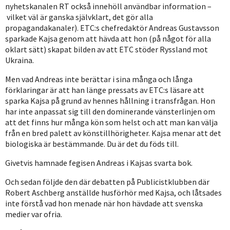
nyhetskanalen RT också innehöll användbar information –
vilket väl är ganska självklart, det gör alla
propagandakanaler). ETC:s chefredaktör Andreas Gustavsson
sparkade Kajsa genom att hävda att hon (på något för alla
oklart sätt) skapat bilden av att ETC stöder Ryssland mot
Ukraina.
Men vad Andreas inte berättar i sina många och långa
förklaringar är att han länge pressats av ETC:s läsare att
sparka Kajsa på grund av hennes hållning i transfrågan. Hon
har inte anpassat sig till den dominerande vänsterlinjen om
att det finns hur många kön som helst och att man kan välja
från en bred palett av könstillhörigheter. Kajsa menar att det
biologiska är bestämmande. Du är det du föds till.
Givetvis hamnade fegisen Andreas i Kajsas svarta bok.
Och sedan följde den där debatten på Publicistklubben där
Robert Aschberg anställde husförhör med Kajsa, och låtsades
inte förstå vad hon menade när hon hävdade att svenska
medier var ofria.