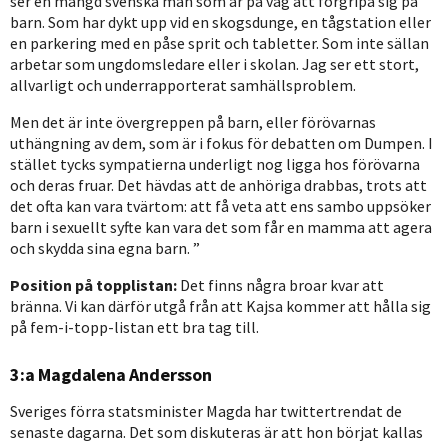
ser en mängd svenska män som är på väg att förgripa sig på
barn. Som har dykt upp vid en skogsdunge, en tågstation eller
en parkering med en påse sprit och tabletter. Som inte sällan
arbetar som ungdomsledare eller i skolan. Jag ser ett stort,
allvarligt och underrapporterat samhällsproblem.
Men det är inte övergreppen på barn, eller förövarnas
uthängning av dem, som är i fokus för debatten om Dumpen. I
stället tycks sympatierna underligt nog ligga hos förövarna
och deras fruar. Det hävdas att de anhöriga drabbas, trots att
det ofta kan vara tvärtom: att få veta att ens sambo uppsöker
barn i sexuellt syfte kan vara det som får en mamma att agera
och skydda sina egna barn. ”
Position på topplistan:
Det finns några broar kvar att
bränna. Vi kan därför utgå från att Kajsa kommer att hålla sig
på fem-i-topp-listan ett bra tag till.
3:a Magdalena Andersson
Sveriges förra statsminister Magda har twittertrendat de
senaste dagarna. Det som diskuteras är att hon börjat kallas