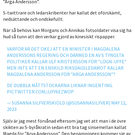
”Arga Andersson”.
S-twittrare och ledarskribenter har kallat det oförskämt,
nedsättande och ondskefullt.
När så behövs kan Morgans och Annikas fotsoldater visa sig ha
hud så tunn att den verkar gjord av kinesiskt rispapper.
VARFÖR ÄR DET OKEJ ATT EN MINISTER I MAGDALENA
ANDERSSONS REGERING OCH DÄRMED EN AV S TYNGSTA
POLITIKER KALLAR ULF KRISTERSSON FÖR ”LÖGN-UFFE”
MEN INTE ATT EN ENSKILD RIKSDAGSLEDAMOT KALLAR
MAGDALENA ANDERSSON FÖR ”ARGA ANDERSSON”?
DE DUBBLA MÅTTSTOCKARNA LIKNAR INGENTING.
PIC.TWITTER.COM/JJFY6EZWOP
— SUSANNA SILFVERSKIÖLD (@SUSANNASILFVER)
MAY 12,
2023
Själv är jag mest förvånad eftersom jag vet att man i de övre
skikten av S-byråkratin sedan ett bra tag sinsemellan kallat
Magda för ”Arya Andersson”. Den benämningen kommer sig av