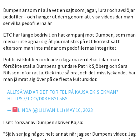
Dumpen är som ni alla vet en sajt som jagar, lurar och avslöjar
pedofiler – och hänger ut dem genom att visa videos där man
ser vilka pedofilerna är.
ETC har länge bedrivit en hatkampanj mot Dumpen, som man
menar inte ägnar sig åt journalistik på ett korrekt sätt
eftersom man inte månar om pedofilernas integritet.
Publicistklubben ordnade i dagarna en debatt där man
försökte ställa Dumpens grundare Patrik Sjöberg och Sara
Nilsson inför rätta. Gick inte så bra, och det misslyckandet har
man jämrat sig över på de flesta kultursidor.
ALLTSÅ VAD ÄR DET FÖR FEL PÅ KAJSA EKIS EKMAN?
HTTPS://T.CO/D0KHBYT5BS
—
LINDA (@LILIVANILLI)
MAY 10, 2023
I sitt försvar av Dumpen skriver Kajsa:
”Själv ser jag något helt annat när jag ser Dumpens videor. Jag