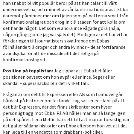
han snabbt blivit populär beror på att han talar till vårt
undermedvetna, och minnet av vår konfirmationspräst. Ebba
däremot påminner mer om tjejen som på nätterna smet från
konfirmationslägret och drog in till staden för att kolla om
det hände något. Det som vi andra inte vågade göra (nåja,
någon gång gjorde jag väl själv det). Möjligen är det här vi har
förklaringen till journalisters skvallrande om Ebbas
förhållande till droger och andra kvinnor – de är fortfarande
avundsjuka för att de missade allt det roliga på
konfirmationslägret.
Position på topplistan:
Jag tippar att Ebba behåller
positionen oavsett om hon avgår eller inte. Seger eller
skandal – supersnackis blir det i vilket fall.
Frågan är om det blir Expressen eller AB som framöver går
hårdast på historier om festande. Jag sätter en slant på att
det blir Expressen, där det finns skribenter som hyser
personligt agg mot Ebba. På AB håller man än så länge igen
på det spåret. Lena Mellin har sett till att man är försiktig när
det gäller sådana historier om Ebba eftersom hon vet att det
kan leda till en vendetta som drabbar s-politiker.