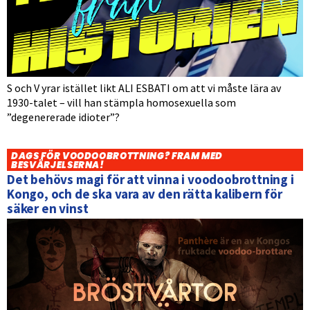
S och V yrar istället likt ALI ESBATI om att vi måste lära av
1930-talet – vill han stämpla homosexuella som
”degenererade idioter”?
DAGS FÖR VOODOOBROTTNING? FRAM MED
BESVÄRJELSERNA!
Det behövs magi för att vinna i voodoobrottning i
Kongo, och de ska vara av den rätta kalibern för
säker en vinst