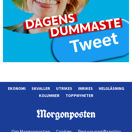
EKONOMI
SKVALLER
UTRIKES
INRIKES
HELGLÄSNING
KOLUMNER
TOPPNYHETER
Morgonposten
Om Morgonposten
Cookies
Personuppgiftspolicy