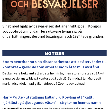
Vinst med hjälp av besvärjelser, det är en viktig del i Kongos
voodoobrottning, där flera utövare livnär sig på
underhållningen. Berömd boxningsmatch 1974 lade grunden.
NOTISER
Zoom beordrar nu sina distansarbetare att de återvänder till
kontoret – gäller de som arbetar inom åtta mils avstånd
Det kan vara bekvämt att arbeta hemifrån, men stora företag i USA vill
gärna se de anställda på kontoret då och då. Samtidigt tar Microsoft
marknadsandelar vad gäller video, på Zooms bekostnad.
Harry Potter-utställning kallar J.K. Rowling ett ”kallt,
hjärtlöst, glädjesugande väsen” – stryker nu hennes namn
Enligt utställningens transsexuelle projektledare präglas Harry Potter-