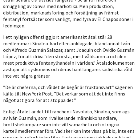
smuggling av tonvis med narkotika. Men produktion,
distribution, marknadsföring och försäljning av främst
fentanyl fortsätter som vanligt, med fyra av El Chapos söner i
ledningen.
I ett nyligen offentliggjort amerikanskt åtal står 28
medlemmar i Sinaloa-kartellen anklagade, bland annat Iván
och Alfredo Guzmán Salazar, samt Joaquín och Ovidio Guzmán
López, för att driva ”den största, mest våldsamma och den
mest produktiva fentanylhandeln i världen.” Åtalsdokumenten
avslöjar att syskonens och deras hantlangares sadistiska våld
inte vet några gränser.
”De är cheferna, och våldet de begår är fruktansvärt” säger en
källa till New York Post. ”Det verkar som att det inte finns
något att göra för att stoppa det.”
Enligt åtalet är det till ranchen i Navolato, Sinaloa, som ägs
av Iván Guzmán, som rivaliserande människohandlare,
brottsbekämpare som inte vill samarbeta och otrogna
kartellmedlemmar förs. Vad sker kan inte visas på bio, inte ens
som en barnförbjuden film. Tortyrsessioner inkluderar bland