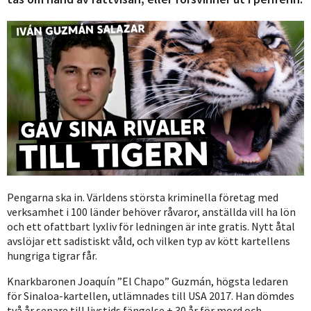
Pengarna ska in. Världens största kriminella företag med
verksamhet i 100 länder behöver råvaror, anställda vill ha lön
och ett ofattbart lyxliv för ledningen är inte gratis. Nytt åtal
avslöjar ett sadistiskt våld, och vilken typ av kött kartellens
hungriga tigrar får.
Knarkbaronen Joaquín ”El Chapo” Guzmán, högsta ledaren
för Sinaloa-kartellen, utlämnades till USA 2017. Han dömdes
två år senare till livstids fängelse + 30 år för mord och