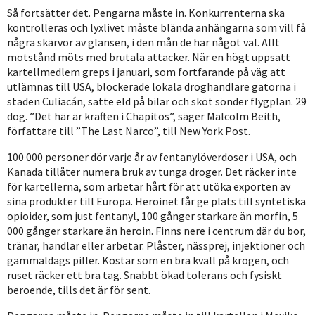
Så fortsätter det. Pengarna måste in. Konkurrenterna ska
kontrolleras och lyxlivet måste blända anhängarna som vill få
några skärvor av glansen, i den mån de har något val. Allt
motstånd möts med brutala attacker. När en högt uppsatt
kartellmedlem greps i januari, som fortfarande på väg att
utlämnas till USA, blockerade lokala droghandlare gatorna i
staden Culiacán, satte eld på bilar och sköt sönder flygplan. 29
dog. ”Det här är kraften i Chapitos”, säger Malcolm Beith,
författare till ”The Last Narco”, till New York Post.
100 000 personer dör varje år av fentanylöverdoser i USA, och
Kanada tillåter numera bruk av tunga droger. Det räcker inte
för kartellerna, som arbetar hårt för att utöka exporten av
sina produkter till Europa. Heroinet får ge plats till syntetiska
opioider, som just fentanyl, 100 gånger starkare än morfin, 5
000 gånger starkare än heroin. Finns nere i centrum där du bor,
tränar, handlar eller arbetar. Plåster, nässprej, injektioner och
gammaldags piller. Kostar som en bra kväll på krogen, och
ruset räcker ett bra tag. Snabbt ökad tolerans och fysiskt
beroende, tills det är för sent.