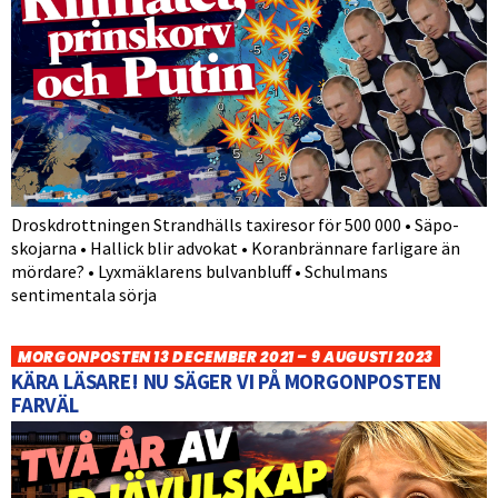
Droskdrottningen Strandhälls taxiresor för 500 000 • Säpo-
skojarna • Hallick blir advokat • Koranbrännare farligare än
mördare? • Lyxmäklarens bulvanbluff • Schulmans
sentimentala sörja
MORGONPOSTEN 13 DECEMBER 2021 – 9 AUGUSTI 2023
KÄRA LÄSARE! NU SÄGER VI PÅ MORGONPOSTEN
FARVÄL