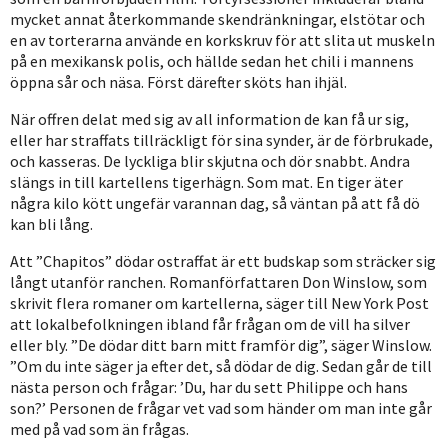
mycket annat återkommande skendränkningar, elstötar och
en av torterarna använde en korkskruv för att slita ut muskeln
på en mexikansk polis, och hällde sedan het chili i mannens
öppna sår och näsa. Först därefter sköts han ihjäl.
När offren delat med sig av all information de kan få ur sig,
eller har straffats tillräckligt för sina synder, är de förbrukade,
och kasseras. De lyckliga blir skjutna och dör snabbt. Andra
slängs in till kartellens tigerhägn. Som mat. En tiger äter
några kilo kött ungefär varannan dag, så väntan på att få dö
kan bli lång.
Att ”Chapitos” dödar ostraffat är ett budskap som sträcker sig
långt utanför ranchen. Romanförfattaren Don Winslow, som
skrivit flera romaner om kartellerna, säger till New York Post
att lokalbefolkningen ibland får frågan om de vill ha silver
eller bly. ”De dödar ditt barn mitt framför dig”, säger Winslow.
”Om du inte säger ja efter det, så dödar de dig. Sedan går de till
nästa person och frågar: ’Du, har du sett Philippe och hans
son?’ Personen de frågar vet vad som händer om man inte går
med på vad som än frågas.