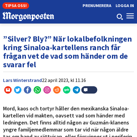
TIPSA OSS!
PRENUMERERA
LOGGA IN
”Silver? Bly?” När lokalbefolkningen
kring Sinaloa-kartellens ranch får
frågan vet de vad som händer om de
svarar fel
Lars Winterstrand
22 april 2023,
kl
11.16
Mord, kaos och tortyr håller den mexikanska Sinaloa-
kartellen vid makten, oavsett vad som händer med
ledningen. Det finns alltid någon av Guzmán-klanens
yngre familjemedlemmar som tar vid när någon äldre
tas om hand av rättvisan, eller försvinner ut i periferin.