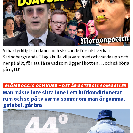
Vi har lyckligt stridande och skrivande försökt verka i
Strindbergs anda: ”Jag skulle vilja vara med och vända upp och
ner på allt, för att få se vad som ligger i botten … och så börja
på nytt!”
GLÖM BOCCIA OCH KUBB – DET ÄR GATEBALL SOM GÄLLER
Man måste inte sitta inne i ett luftkonditionerat
rum och se på tv varma somrar om man är gammal –
gateball går bra