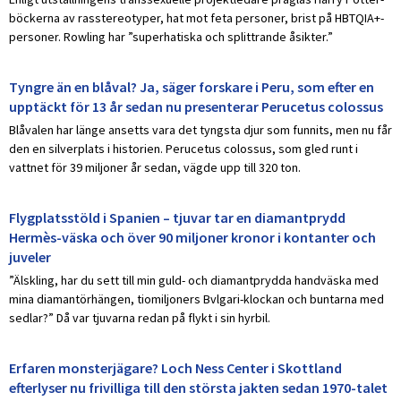
böckerna av rasstereotyper, hat mot feta personer, brist på HBTQIA+-
personer. Rowling har ”superhatiska och splittrande åsikter.”
Tyngre än en blåval? Ja, säger forskare i Peru, som efter en
upptäckt för 13 år sedan nu presenterar Perucetus colossus
Blåvalen har länge ansetts vara det tyngsta djur som funnits, men nu får
den en silverplats i historien. Perucetus colossus, som gled runt i
vattnet för 39 miljoner år sedan, vägde upp till 320 ton.
Flygplatsstöld i Spanien – tjuvar tar en diamantprydd
Hermès-väska och över 90 miljoner kronor i kontanter och
juveler
”Älskling, har du sett till min guld- och diamantprydda handväska med
mina diamantörhängen, tiomiljoners Bvlgari-klockan och buntarna med
sedlar?” Då var tjuvarna redan på flykt i sin hyrbil.
Erfaren monsterjägare? Loch Ness Center i Skottland
efterlyser nu frivilliga till den största jakten sedan 1970-talet