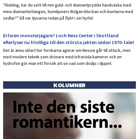
”Älskling, har du sett till min guld- och diamantprydda handväska med
mina diamantörhängen, tiomiljoners Bvlgari-klockan och buntarna med
sedlar?” Då var tjuvarna redan på flykt i sin hyrbil.
Erfaren monsterjägare? Loch Ness Center i Skottland
efterlyser nu frivilliga till den största jakten sedan 1970-talet
Det är ännu oklart hur forskarna agerar om Nessie går till attack, men
med modern teknik som drönare med infraröda kameror och en
hydrofon gör man ett försök att se vad som dväljs i djupet.
KOLUMNER