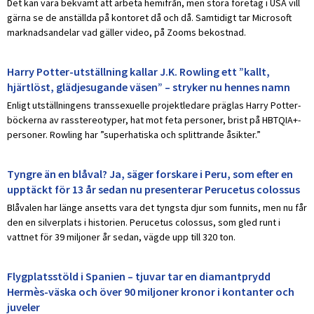
Det kan vara bekvämt att arbeta hemifrån, men stora företag i USA vill
gärna se de anställda på kontoret då och då. Samtidigt tar Microsoft
marknadsandelar vad gäller video, på Zooms bekostnad.
Harry Potter-utställning kallar J.K. Rowling ett ”kallt,
hjärtlöst, glädjesugande väsen” – stryker nu hennes namn
Enligt utställningens transsexuelle projektledare präglas Harry Potter-
böckerna av rasstereotyper, hat mot feta personer, brist på HBTQIA+-
personer. Rowling har ”superhatiska och splittrande åsikter.”
Tyngre än en blåval? Ja, säger forskare i Peru, som efter en
upptäckt för 13 år sedan nu presenterar Perucetus colossus
Blåvalen har länge ansetts vara det tyngsta djur som funnits, men nu får
den en silverplats i historien. Perucetus colossus, som gled runt i
vattnet för 39 miljoner år sedan, vägde upp till 320 ton.
Flygplatsstöld i Spanien – tjuvar tar en diamantprydd
Hermès-väska och över 90 miljoner kronor i kontanter och
juveler