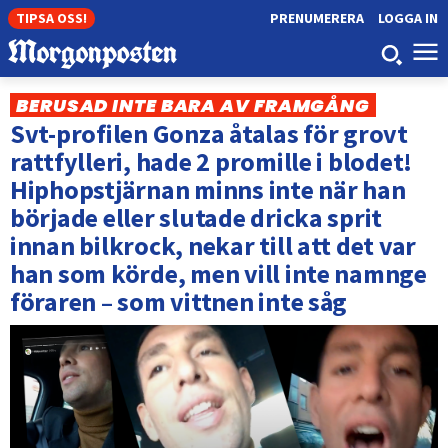
TIPSA OSS!
PRENUMERERA
LOGGA IN
BERUSAD INTE BARA AV FRAMGÅNG
Svt-profilen Gonza åtalas för grovt
rattfylleri, hade 2 promille i blodet!
Hiphopstjärnan minns inte när han
började eller slutade dricka sprit
innan bilkrock, nekar till att det var
han som körde, men vill inte namnge
föraren – som vittnen inte såg