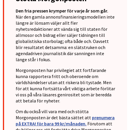
Den fria pressen krymper för varje år som går.
När den gamla annonsfinansieringsmodellen inte
längre är lönsam väljer allt fler
nyhetsredaktioner att vända sig till staten för
allmosor och bidrag eller säljer tidningen till
globalistiska storbolag; ofta både och. Oavsett
blir resultatet detsamma: en slätstruken och
agendadriven journalistik där sanningen inte
länge står i fokus.
Morgonposten har privilegiet att fortfarande
kunna rapportera fritt och oberoende om
världshändelser utan att riskera bli tystade. Men
för att kunna fortsätta vårt viktiga arbete förlitar
vi oss på våra läsares genirositet som är beredda
att betala för nyheter.
Om du också vill vara med och stötta
Morgonposten är det bästa sättet att
prenumera
på EXTRA! för bara 99 kr/månaden.
Förutom att
du hjälper oss att fortsätta driva Morgonposten