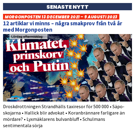
SENASTE NYTT
MORGONPOSTEN 13 DECEMBER 2021 – 9 AUGUSTI 2023
12 artiklar vi minns – några smakprov från två år
med Morgonposten
Droskdrottningen Strandhälls taxiresor för 500 000 • Säpo-
skojarna • Hallick blir advokat • Koranbrännare farligare än
mördare? • Lyxmäklarens bulvanbluff • Schulmans
sentimentala sörja