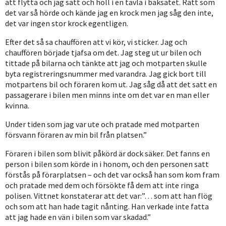
att flytta och jag satt och höll i en tavla i baksätet. Rätt som
det var så hörde och kände jag en krock men jag såg den inte,
det var ingen stor krock egentligen.
Efter det så sa chauffören att vi kör, vi sticker. Jag och
chauffören började tjafsa om det. Jag steg ut ur bilen och
tittade på bilarna och tänkte att jag och motparten skulle
byta registreringsnummer med varandra. Jag gick bort till
motpartens bil och föraren kom ut. Jag såg då att det satt en
passagerare i bilen men minns inte om det var en man eller
kvinna.
Under tiden som jag var ute och pratade med motparten
försvann föraren av min bil från platsen.”
Föraren i bilen som blivit påkörd är dock säker. Det fanns en
person i bilen som körde in i honom, och den personen satt
förstås på förarplatsen – och det var också han som kom fram
och pratade med dem och försökte få dem att inte ringa
polisen. Vittnet konstaterar att det var:”… som att han flög
och som att han hade tagit nånting. Han verkade inte fatta
att jag hade en vän i bilen som var skadad.”