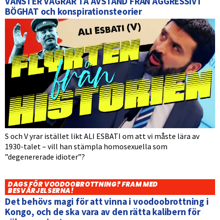
VÄNSTER VÄGRAR TA AVSTÅND FRÅN AGGRESSIVT
BÖGHAT och konspirationsteorier
S och V yrar istället likt ALI ESBATI om att vi måste lära av
1930-talet – vill han stämpla homosexuella som
”degenererade idioter”?
DAGS FÖR VOODOOBROTTNING? FRAM MED
BESVÄRJELSERNA!
Det behövs magi för att vinna i voodoobrottning i
Kongo, och de ska vara av den rätta kalibern för