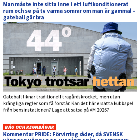
Man måste inte sitta inne i ett luftkonditionerat
rum och se på tv varma somrar om man är gammal –
gateball går bra
Gateball liknar traditionell trägårdskrocket, men utan
krångliga regler som få förstår. Kan det här ersätta kubbspel
från bensinstationen? Läge att satsa på VM 2026?
BÅG OCH REGNBÅGAR
Kommentar PRIDE: Förvirring råder, då SVENSK