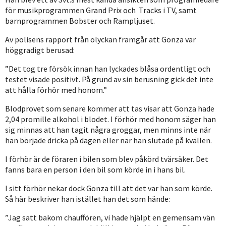
för musikprogrammen Grand Prix och Tracks i TV, samt
barnprogrammen Bobster och Rampljuset.
Av polisens rapport från olyckan framgår att Gonza var
höggradigt berusad:
”Det tog tre försök innan han lyckades blåsa ordentligt och
testet visade positivt. På grund av sin berusning gick det inte
att hålla förhör med honom.”
Blodprovet som senare kommer att tas visar att Gonza hade
2,04 promille alkohol i blodet. I förhör med honom säger han
sig minnas att han tagit några groggar, men minns inte när
han började dricka på dagen eller när han slutade på kvällen.
I förhör är de föraren i bilen som blev påkörd tvärsäker. Det
fanns bara en person i den bil som körde in i hans bil.
I sitt förhör nekar dock Gonza till att det var han som körde.
Så här beskriver han istället han det som hände:
”Jag satt bakom chauffören, vi hade hjälpt en gemensam vän