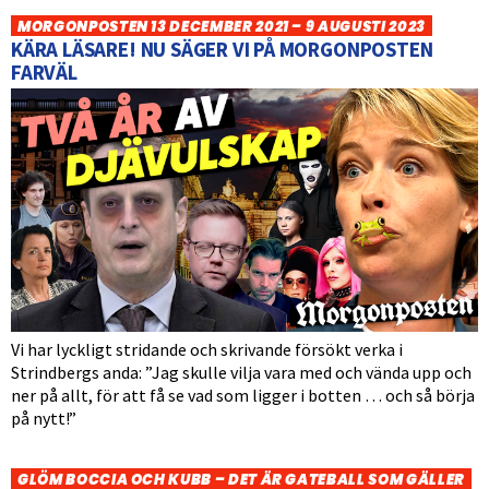
MORGONPOSTEN 13 DECEMBER 2021 – 9 AUGUSTI 2023
KÄRA LÄSARE! NU SÄGER VI PÅ MORGONPOSTEN
FARVÄL
Vi har lyckligt stridande och skrivande försökt verka i
Strindbergs anda: ”Jag skulle vilja vara med och vända upp och
ner på allt, för att få se vad som ligger i botten … och så börja
på nytt!”
GLÖM BOCCIA OCH KUBB – DET ÄR GATEBALL SOM GÄLLER