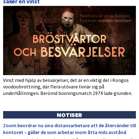
säker en vinst
Vinst med hjälp av besvärjelser, det är en viktig del i Kongos
voodoobrottning, där flera utövare livnär sig på
underhållningen. Berömd boxningsmatch 1974 lade grunden.
NOTISER
Zoom beordrar nu sina distansarbetare att de återvänder till
kontoret – gäller de som arbetar inom åtta mils avstånd