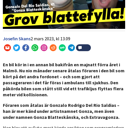
Josefin Skans
2 mars 2023,
kl
13.09
En bil kör in i en annan bil bakifrån en majnatt förra året i
Malmö. Nu nio månader senare åtalas föraren i den bil som
kört på det andra fordonet – och som gjort att
passageraren i det får föras i ambulans till sjukhus. Den
påkörda bilen som stått still vid ett trafikljus flyttas flera
meter vid kollisionen.
Föraren som åtalas är Gonzalo Rodrigo Del Rio Saldias –
han är mer känd under artistnamnet Gonza, men även
under namnen Gonza Blatteskånska, och Extravagonza.
Han blev ett av Svt:s mest kända ansikten som programledare