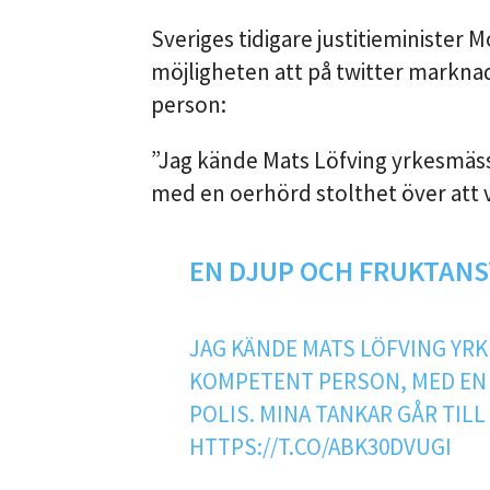
Sveriges tidigare justitieminister 
möjligheten att på twitter markna
person:
”Jag kände Mats Löfving yrkesmäs
med en oerhörd stolthet över att v
EN DJUP OCH FRUKTANS
JAG KÄNDE MATS LÖFVING YR
KOMPETENT PERSON, MED EN 
POLIS. MINA TANKAR GÅR TIL
HTTPS://T.CO/ABK30DVUGI