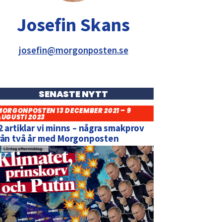
Josefin Skans
josefin@morgonposten.se
SENASTE NYTT
MORGONPOSTEN 13 DECEMBER 2021 – 9
AUGUSTI 2023
2 artiklar vi minns – några smakprov
rån två år med Morgonposten