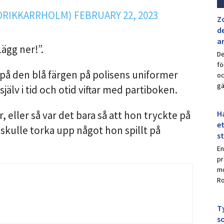
DRIKKARRHOLM)
FEBRUARY 22, 2023
Z
de
a
Lägg ner!”.
De
fö
r på den blå färgen på polisens uniformer
oc
gä
jälv i tid och otid viftar med partiboken.
Ha
, eller så var det bara så att hon tryckte på
et
skulle torka upp något hon spillt på
s
En
pr
mo
Ro
Ty
s