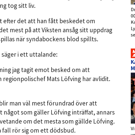
g tog sitt liv.
D
00
lt efter det att han fått beskedet om
K
L
et mest på att Viksten ansåg sitt uppdrag
s
pillas när syndabockens blod spillts.
äger i ett uttalande:
K
M
ning jag tagit emot besked om att
 regionpolischef Mats Löfving har avlidit.
 blir man väl mest förundrad över att
ågot som gäller Löfving inträffat, annars
 ovetande om det mesta som gällde Löfving.
Vi
a fall rör sig om ett dödsbud.
ve