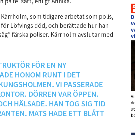
n på fel sätt, enligt Annika.
Kärrholm, som tidigare arbetat som polis,
D
v
inför Löfvings död, och berättade hur han
v
åg” färska poliser. Kärrholm avslutar med
v
TRUKTÖR FÖR EN NY
SADE HONOM RUNT I DET
 KUNGSHOLMEN. VI PASSERADE
ONTOR. DÖRREN VAR ÖPPEN.
Vi
OCH HÄLSADE. HAN TOG SIG TID
de
u
ANTEN. MATS HADE ETT BLÅTT
b