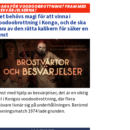
DAGS FÖR VOODOOBROTTNING? FRAM MED
BESVÄRJELSERNA!
et behövs magi för att vinna i
oodoobrottning i Kongo, och de ska
ara av den rätta kalibern för säker en
inst
nst med hjälp av besvärjelser, det är en viktig
l i Kongos voodoobrottning, där flera
tövare livnär sig på underhållningen. Berömd
oxningsmatch 1974 lade grunden.