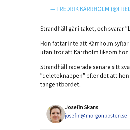
— FREDRIK KÄRRHOLM (@FRE
Strandhäll går i taket, och svarar ”
Hon fattar inte att Kärrholm syfta
utan tror att Kärrholm liksom hon s
Strandhäll raderade senare sitt svar
”deleteknappen” efter det att hon 
tangentbordet.
Josefin Skans
josefin@morgonposten.se