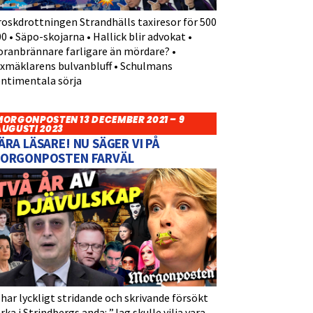
roskdrottningen Strandhälls taxiresor för 500
0 • Säpo-skojarna • Hallick blir advokat •
oranbrännare farligare än mördare? •
yxmäklarens bulvanbluff • Schulmans
entimentala sörja
MORGONPOSTEN 13 DECEMBER 2021 – 9
AUGUSTI 2023
ÄRA LÄSARE! NU SÄGER VI PÅ
ORGONPOSTEN FARVÄL
 har lyckligt stridande och skrivande försökt
rka i Strindbergs anda: ”Jag skulle vilja vara