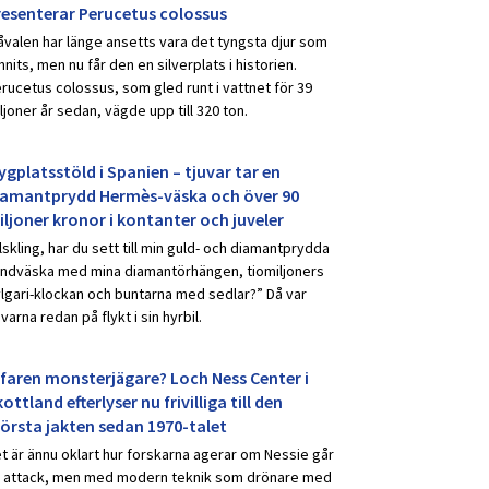
resenterar Perucetus colossus
åvalen har länge ansetts vara det tyngsta djur som
nnits, men nu får den en silverplats i historien.
rucetus colossus, som gled runt i vattnet för 39
ljoner år sedan, vägde upp till 320 ton.
ygplatsstöld i Spanien – tjuvar tar en
iamantprydd Hermès-väska och över 90
iljoner kronor i kontanter och juveler
lskling, har du sett till min guld- och diamantprydda
ndväska med mina diamantörhängen, tiomiljoners
lgari-klockan och buntarna med sedlar?” Då var
uvarna redan på flykt i sin hyrbil.
rfaren monsterjägare? Loch Ness Center i
ottland efterlyser nu frivilliga till den
törsta jakten sedan 1970-talet
t är ännu oklart hur forskarna agerar om Nessie går
ll attack, men med modern teknik som drönare med