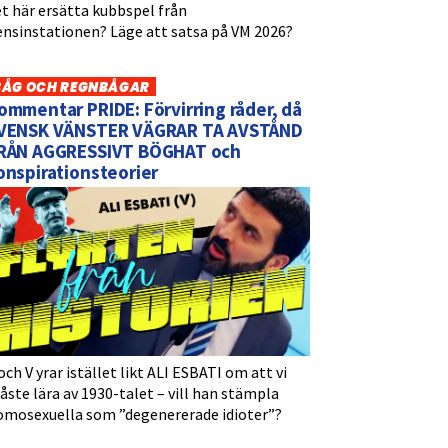
t här ersätta kubbspel från
ensinstationen? Läge att satsa på VM 2026?
BÅG OCH REGNBÅGAR
ommentar PRIDE: Förvirring råder, då
VENSK VÄNSTER VÄGRAR TA AVSTÅND
RÅN AGGRESSIVT BÖGHAT och
onspirationsteorier
och V yrar istället likt ALI ESBATI om att vi
ste lära av 1930-talet – vill han stämpla
omosexuella som ”degenererade idioter”?