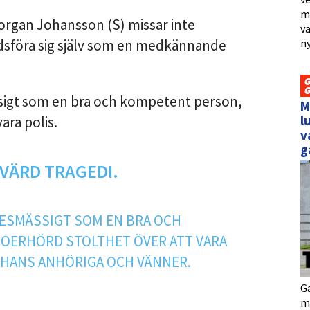
me
Morgan Johansson (S) missar inte
va
dsföra sig själv som en medkännande
ny
sigt som en bra och kompetent person,
M
l
ara polis.
v
g
VÄRD TRAGEDI.
KESMÄSSIGT SOM EN BRA OCH
OERHÖRD STOLTHET ÖVER ATT VARA
L HANS ANHÖRIGA OCH VÄNNER.
Ga
me