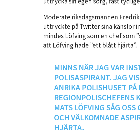
uttrycka sin egen sorg, fast tydlige
Moderate riksdagsmannen Fredrik 
uttryckte på Twitter sina känslor 
mindes Löfving som en chef som ”s
att Löfving hade ”ett blått hjärta”.
MINNS NÄR JAG VAR INS
POLISASPIRANT. JAG VI
ANRIKA POLISHUSET PÅ
REGIONPOLISCHEFENS K
MATS LÖFVING SÅG OSS 
OCH VÄLKOMNADE ASPIR
HJÄRTA.