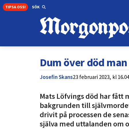
TIPSA OSS!
SÖK
Dum över död man 
Josefin Skans
23 februari 2023,
kl
16.0
Mats Löfvings död har fått m
bakgrunden till självmorde
drivit på processen de sen
själva med uttalanden om om