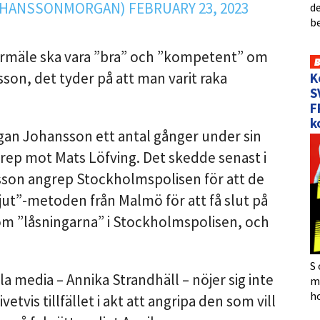
OHANSSONMORGAN)
FEBRUARY 23, 2023
de
b
ftermäle ska vara ”bra” och ”kompetent” om
on, det tyder på att man varit raka
K
S
F
k
rgan Johansson ett antal gånger under sin
angrep mot Mats Löfving. Det skedde senast i
son angrep Stockholmspolisen för att de
jut”-metoden från Malmö för att få slut på
om ”låsningarna” i Stockholmspolisen, och
S 
a media – Annika Strandhäll – nöjer sig inte
må
h
vetvis tillfället i akt att angripa den som vill