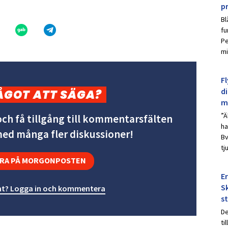
p
Bl
fu
Pe
mi
Fl
d
ÅGOT ATT SÄGA?
m
”Ä
ch få tillgång till kommentarsfälten
ha
 med många fler diskussioner!
Bv
tj
RA PÅ MORGONPOSTEN
E
Sk
t? Logga in och kommentera
s
De
ti