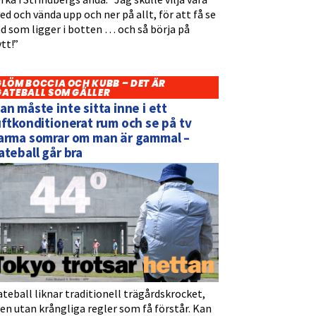
d och vända upp och ner på allt, för att få se
d som ligger i botten … och så börja på
tt!”
GLÖM BOCCIA OCH KUBB – DET ÄR
GATEBALL SOM GÄLLER
an måste inte sitta inne i ett
uftkonditionerat rum och se på tv
arma somrar om man är gammal –
ateball går bra
teball liknar traditionell trägårdskrocket,
n utan krångliga regler som få förstår. Kan