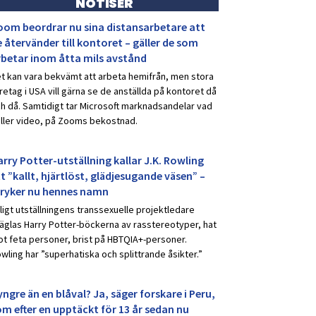
NOTISER
oom beordrar nu sina distansarbetare att
 återvänder till kontoret – gäller de som
rbetar inom åtta mils avstånd
t kan vara bekvämt att arbeta hemifrån, men stora
retag i USA vill gärna se de anställda på kontoret då
h då. Samtidigt tar Microsoft marknadsandelar vad
ller video, på Zooms bekostnad.
rry Potter-utställning kallar J.K. Rowling
t ”kallt, hjärtlöst, glädjesugande väsen” –
tryker nu hennes namn
ligt utställningens transsexuelle projektledare
äglas Harry Potter-böckerna av rasstereotyper, hat
t feta personer, brist på HBTQIA+-personer.
wling har ”superhatiska och splittrande åsikter.”
ngre än en blåval? Ja, säger forskare i Peru,
om efter en upptäckt för 13 år sedan nu