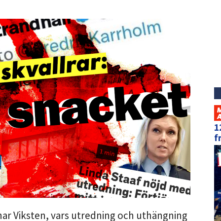
1
f
unar Viksten, vars utredning och uthängning