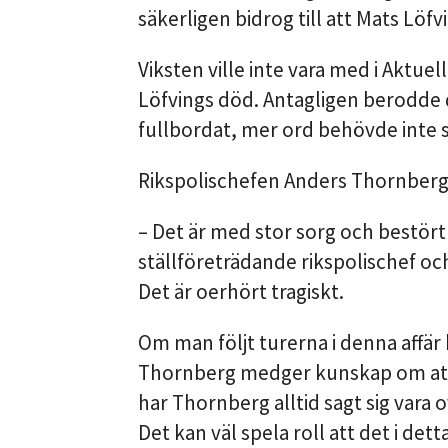
säkerligen bidrog till att Mats Löfvin
Viksten ville inte vara med i Aktuel
Löfvings död. Antagligen berodde d
fullbordat, mer ord behövde inte s
Rikspolischefen Anders Thornberg s
– Det är med stor sorg och bestört
ställföreträdande rikspolischef och
Det är oerhört tragiskt.
Om man följt turerna i denna affär
Thornberg medger kunskap om att n
har Thornberg alltid sagt sig vara
Det kan väl spela roll att det i dett