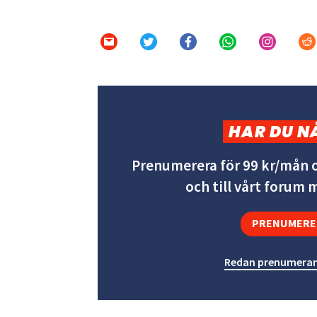
HAR DU N
Prenumerera för 99 kr/mån o
och till vårt forum
PRENUMERE
Redan prenumeran