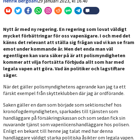
Henrik Bergdahl
29 januari 2023,
kl
16.40
Nytt år med ny regering. En regering som lovat väldigt
mycket förbättringar för oss vapenägare. I och med det
känns det relevant att ställa sig frågan vad vi kan se fram
emot under kommande år. Men det enda man väl
egentligen kan vara säker på är att polismyndigheten
kommer att vilja fortsätta förbjuda allt som har med
legala vapen att göra. Vad än politiker och lagstiftare
säger.
När det gäller polismyndighetens agerande kan jag ta ett
färskt exempel från skytteklubben där jag är ordförande.
Saken gäller en dam som började som sektionschef hos
kronofogdemyndigheten, sparkades till tjänsten som
handläggare på försäkringskassan och som sedan fick sin
nuvarande tjänst som vapenlicenshandläggare hos polisen.
Enligt en bekant till henne jag talat med har denna
handläggare väldigt starka politiska åsikter om legala vapen.