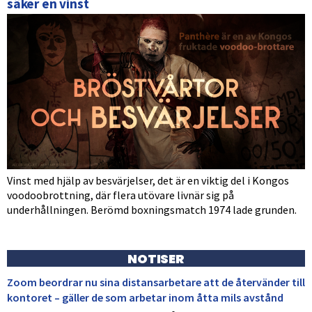
säker en vinst
Vinst med hjälp av besvärjelser, det är en viktig del i Kongos
voodoobrottning, där flera utövare livnär sig på
underhållningen. Berömd boxningsmatch 1974 lade grunden.
NOTISER
Zoom beordrar nu sina distansarbetare att de återvänder till
kontoret – gäller de som arbetar inom åtta mils avstånd