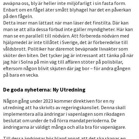
avväpna oss, bly är heller inte miljöfarligt i sin fasta form.
Enbart om en fågel äter smått blyhagel har det en påverkan
på den fågeln.
Detta inser man lättast när man läser det finstilta. Där kan
man se att alla dessa förbud inte gäller myndigheter. Här kan
man se en parallell till nödvärn. Att förbereda nödvärn med
hjälpmedel är inte tillåtet i Sverige, det är förberedelse till
våldsbrott. Politiker har däremot beväpnade livvakter som
sköter den biten. Det tycker jag är intressant att tänka på när
jag här i Solna på min väg till affären stöter på polisbilar,
eftersom någon blivit skjuten där jag bor – för andra gången
på bara en vecka.
De goda nyheterna: Ny Utredning
Någon gång under 2023 kommer direktiven för en ny
utredning att ha skrivits av regeringskansliet. Denna skall
implementera alla ändringar i vapenlagen som riksdagen
beslutat om under de två förra mandatperioderna. De
ändringarna är väldigt många och alla bra för vapenägare.
Till dessa ändringar hör bland annat att det ska skapas en