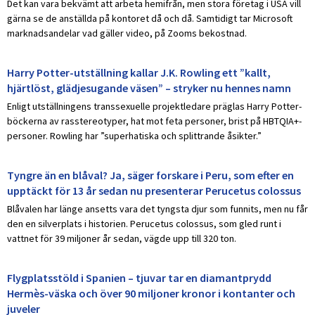
Det kan vara bekvämt att arbeta hemifrån, men stora företag i USA vill
gärna se de anställda på kontoret då och då. Samtidigt tar Microsoft
marknadsandelar vad gäller video, på Zooms bekostnad.
Harry Potter-utställning kallar J.K. Rowling ett ”kallt,
hjärtlöst, glädjesugande väsen” – stryker nu hennes namn
Enligt utställningens transsexuelle projektledare präglas Harry Potter-
böckerna av rasstereotyper, hat mot feta personer, brist på HBTQIA+-
personer. Rowling har ”superhatiska och splittrande åsikter.”
Tyngre än en blåval? Ja, säger forskare i Peru, som efter en
upptäckt för 13 år sedan nu presenterar Perucetus colossus
Blåvalen har länge ansetts vara det tyngsta djur som funnits, men nu får
den en silverplats i historien. Perucetus colossus, som gled runt i
vattnet för 39 miljoner år sedan, vägde upp till 320 ton.
Flygplatsstöld i Spanien – tjuvar tar en diamantprydd
Hermès-väska och över 90 miljoner kronor i kontanter och
juveler