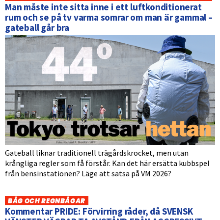
Man måste inte sitta inne i ett luftkonditionerat
rum och se på tv varma somrar om man är gammal –
gateball går bra
Gateball liknar traditionell trägårdskrocket, men utan
krångliga regler som få förstår. Kan det här ersätta kubbspel
från bensinstationen? Läge att satsa på VM 2026?
BÅG OCH REGNBÅGAR
Kommentar PRIDE: Förvirring råder, då SVENSK