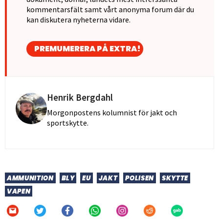
kommentarsfält samt vårt anonyma forum där du
kan diskutera nyheterna vidare.
PREMUMERERA PÅ EXTRA!
Henrik Bergdahl
Morgonpostens kolumnist för jakt och
sportskytte.
AMMUNITION
BLY
EU
JAKT
POLISEN
SKYTTE
VAPEN