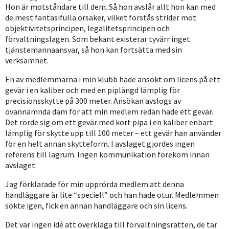
Hon är motståndare till dem. Så hon avslår allt hon kan med
de mest fantasifulla orsaker, vilket förstås strider mot
objektivitetsprincipen, legalitetsprincipen och
förvaltningslagen. Som bekant existerar tyvärr inget
tjänstemannaansvar, så hon kan fortsätta med sin
verksamhet.
En av medlemmarna i min klubb hade ansökt om licens på ett
gevär i en kaliber och med en piplängd lämplig för
precisionsskytte på 300 meter. Ansökan avslogs av
ovannämnda dam för att min medlem redan hade ett gevär.
Det rörde sig om ett gevär med kort pipa i en kaliber enbart
lämplig för skytte upp till 100 meter – ett gevär han använder
för en helt annan skytteform. I avslaget gjordes ingen
referens till lagrum. Ingen kommunikation förekom innan
avslaget.
Jag förklarade för min upprörda medlem att denna
handläggare är lite “speciell” och han hade otur. Medlemmen
sökte igen, fick en annan handläggare och sin licens.
Det var ingen idé att överklaga till förvaltningsrätten, de tar