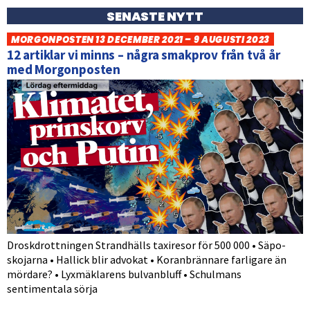
SENASTE NYTT
MORGONPOSTEN 13 DECEMBER 2021 – 9 AUGUSTI 2023
12 artiklar vi minns – några smakprov från två år
med Morgonposten
Droskdrottningen Strandhälls taxiresor för 500 000 • Säpo-
skojarna • Hallick blir advokat • Koranbrännare farligare än
mördare? • Lyxmäklarens bulvanbluff • Schulmans
sentimentala sörja