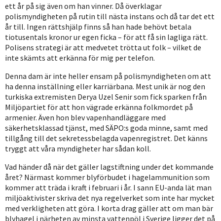
ett år på sig även om han vinner. Då överklagar
polismyndigheten på rutin till nästa instans och då tar det ett
år till. Ingen rättshjälp finns så han hade behövt betala
tiotusentals kronor ur egen ficka – för att få sin lagliga rätt.
Polisens strategi är att medvetet trötta ut folk – vilket de
inte skämts att erkänna för mig per telefon.
Denna dam är inte heller ensam på polismyndigheten om att
ha denna inställning eller karriärbana. Mest unik är nog den
turkiska extremisten Derya Uzel Senir som fick sparken från
Miljöpartiet för att hon vägrade erkänna folkmordet på
armenier. Även hon blev vapenhandläggare med
säkerhetsklassad tjänst, med SÄPO:s goda minne, samt med
tillgång till det sekretessbelagda vapenregistret. Det känns
tryggt att våra myndigheter har sådan koll.
Vad händer då när det gäller lagstiftning under det kommande
året? Närmast kommer blyförbudet i hagelammunition som
kommer att träda i kraft i februari i år. I sann EU-anda lät man
miljöaktivister skriva det nya regelverket som inte har mycket
med verkligheten att göra. I korta drag gäller att om man bär
blyhagel i närheten av minsta vattenpöl i Sverige ligger det på