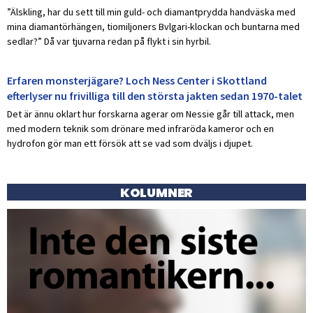
”Älskling, har du sett till min guld- och diamantprydda handväska med
mina diamantörhängen, tiomiljoners Bvlgari-klockan och buntarna med
sedlar?” Då var tjuvarna redan på flykt i sin hyrbil.
Erfaren monsterjägare? Loch Ness Center i Skottland
efterlyser nu frivilliga till den största jakten sedan 1970-talet
Det är ännu oklart hur forskarna agerar om Nessie går till attack, men
med modern teknik som drönare med infraröda kameror och en
hydrofon gör man ett försök att se vad som dväljs i djupet.
KOLUMNER