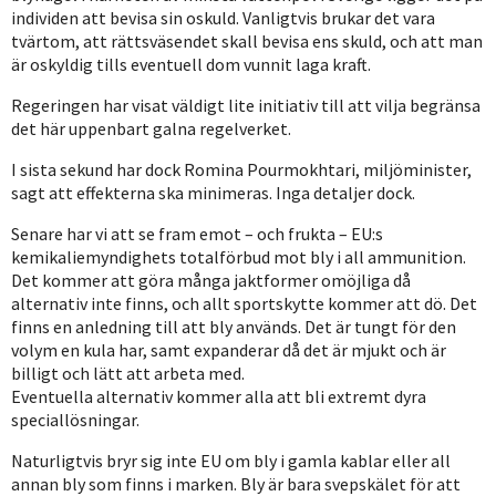
individen att bevisa sin oskuld. Vanligtvis brukar det vara
tvärtom, att rättsväsendet skall bevisa ens skuld, och att man
är oskyldig tills eventuell dom vunnit laga kraft.
Regeringen har visat väldigt lite initiativ till att vilja begränsa
det här uppenbart galna regelverket.
I sista sekund har dock Romina Pourmokhtari, miljöminister,
sagt att effekterna ska minimeras. Inga detaljer dock.
Senare har vi att se fram emot – och frukta – EU:s
kemikaliemyndighets totalförbud mot bly i all ammunition.
Det kommer att göra många jaktformer omöjliga då
alternativ inte finns, och allt sportskytte kommer att dö. Det
finns en anledning till att bly används. Det är tungt för den
volym en kula har, samt expanderar då det är mjukt och är
billigt och lätt att arbeta med.
Eventuella alternativ kommer alla att bli extremt dyra
speciallösningar.
Naturligtvis bryr sig inte EU om bly i gamla kablar eller all
annan bly som finns i marken. Bly är bara svepskälet för att