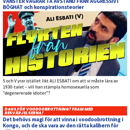
VÄNSTER VÄGRAR TA AVSTÅND FRÅN AGGRESSIVT
BÖGHAT och konspirationsteorier
S och V yrar istället likt ALI ESBATI om att vi måste lära av
1930-talet – vill han stämpla homosexuella som
”degenererade idioter”?
DAGS FÖR VOODOOBROTTNING? FRAM MED
BESVÄRJELSERNA!
Det behövs magi för att vinna i voodoobrottning i
Kongo, och de ska vara av den rätta kalibern för