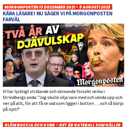
MORGONPOSTEN 13 DECEMBER 2021 – 9 AUGUSTI 2023
KÄRA LÄSARE! NU SÄGER VI PÅ MORGONPOSTEN
FARVÄL
Vi har lyckligt stridande och skrivande försökt verka i
Strindbergs anda: ”Jag skulle vilja vara med och vända upp och
ner på allt, för att få se vad som ligger i botten … och så börja
på nytt!”
GLÖM BOCCIA OCH KUBB – DET ÄR GATEBALL SOM GÄLLER