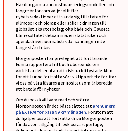
När den gamla annonsfinansieringsmodellen inte
längre är lönsam väljer allt fler
nyhetsredaktioner att vända sig till staten för
allmosor och bidrag eller säljer tidningen till
globalistiska storbolag; ofta både och. Oavsett
blir resultatet detsamma: en slätstruken och
agendadriven journalistik där sanningen inte
länge står i fokus.
Morgonposten har privilegiet att fortfarande
kunna rapportera fritt och oberoende om
världshändelser utan att riskera bli tystade. Men
för att kunna fortsätta vårt viktiga arbete förlitar
vi oss på våra läsares genirositet som är beredda
att betala för nyheter.
Om du också vill vara med och stötta
Morgonposten är det bästa sättet att
prenumera
på EXTRA! för bara 99 kr/månaden.
Förutom att
du hjälper oss att fortsätta driva Morgonposten
får du även tillgång till exklusiva reportage,
dokument, domar, landets mest intrerssanta