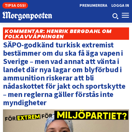
TIPSA OSS!
PRENUMERERA
LOGGA IN
KOMMENTAR: HENRIK BERGDAHL OM
FOLKAVVÄPNINGEN
SÄPO-godkänd turkisk extremist
bestämmer om du ska få äga vapen i
Sverige – men vad annat att vänta i
landet där nya lagar om blyförbud i
ammunition riskerar att bli
nådaskottet för jakt och sportskytte
– men reglerna gäller förstås inte
myndigheter