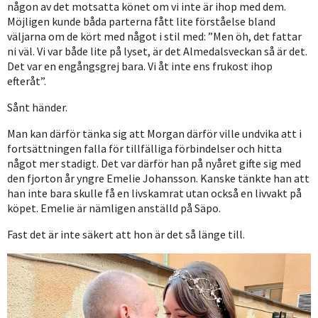
någon av det motsatta könet om vi inte är ihop med dem.
Möjligen kunde båda parterna fått lite förståelse bland
väljarna om de kört med något i stil med: ”Men öh, det fattar
ni väl. Vi var både lite på lyset, är det Almedalsveckan så är det.
Det var en engångsgrej bara. Vi åt inte ens frukost ihop
efteråt”.
Sånt händer.
Man kan därför tänka sig att Morgan därför ville undvika att i
fortsättningen falla för tillfälliga förbindelser och hitta
något mer stadigt. Det var därför han på nyåret gifte sig med
den fjorton år yngre Emelie Johansson. Kanske tänkte han att
han inte bara skulle få en livskamrat utan också en livvakt på
köpet. Emelie är nämligen anställd på Säpo.
Fast det är inte säkert att hon är det så länge till.