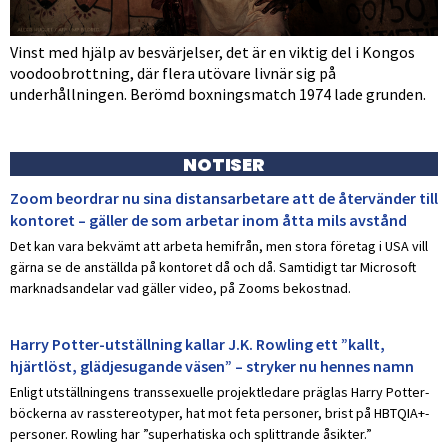
Vinst med hjälp av besvärjelser, det är en viktig del i Kongos
voodoobrottning, där flera utövare livnär sig på
underhållningen. Berömd boxningsmatch 1974 lade grunden.
NOTISER
Zoom beordrar nu sina distansarbetare att de återvänder till
kontoret – gäller de som arbetar inom åtta mils avstånd
Det kan vara bekvämt att arbeta hemifrån, men stora företag i USA vill
gärna se de anställda på kontoret då och då. Samtidigt tar Microsoft
marknadsandelar vad gäller video, på Zooms bekostnad.
Harry Potter-utställning kallar J.K. Rowling ett ”kallt,
hjärtlöst, glädjesugande väsen” – stryker nu hennes namn
Enligt utställningens transsexuelle projektledare präglas Harry Potter-
böckerna av rasstereotyper, hat mot feta personer, brist på HBTQIA+-
personer. Rowling har ”superhatiska och splittrande åsikter.”