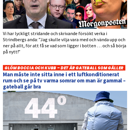
Vi har lyckligt stridande och skrivande försökt verka i
Strindbergs anda: ”Jag skulle vilja vara med och vända upp och
ner på allt, för att få se vad som ligger i botten … och så börja
på nytt!”
GLÖM BOCCIA OCH KUBB – DET ÄR GATEBALL SOM GÄLLER
Man måste inte sitta inne i ett luftkonditionerat
rum och se på tv varma somrar om man är gammal –
gateball går bra