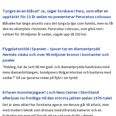
Tyngre än en blåval? Ja, säger forskare i Peru, som efter en
upptäckt för 13 år sedan nu presenterar Perucetus colossus
Blåvalen har länge ansetts vara det tyngsta djur som funnits, men nu får
den en silverplats i historien. Perucetus colossus, som gled runt i
vattnet för 39 miljoner år sedan, vägde upp till 320 ton.
Flygplatsstöld i Spanien – tjuvar tar en diamantprydd
Hermès-väska och över 90 miljoner kronor i kontanter och
juveler
”Älskling, har du sett till min guld- och diamantprydda handväska med
mina diamantörhängen, tiomiljoners Bvlgari-klockan och buntarna med
sedlar?” Då var tjuvarna redan på flykt i sin hyrbil.
Erfaren monsterjägare? Loch Ness Center i Skottland
efterlyser nu frivilliga till den största jakten sedan 1970-talet
Det är ännu oklart hur forskarna agerar om Nessie går till attack, men
med modern teknik som drönare med infraröda kameror och en
hydrofon gör man ett försök att se vad som dväljs i djupet.