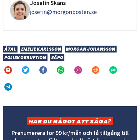
Josefin Skans
josefin@morgonposten.se
ÅTAL
EMELIE KARLSSON
MORGAN JOHANSSON
POLISKORRUPTION
SÄPO
HAR DU NÅGOT ATT SÄGA?
Prenumerera för 99 kr/mån och få tillgång till