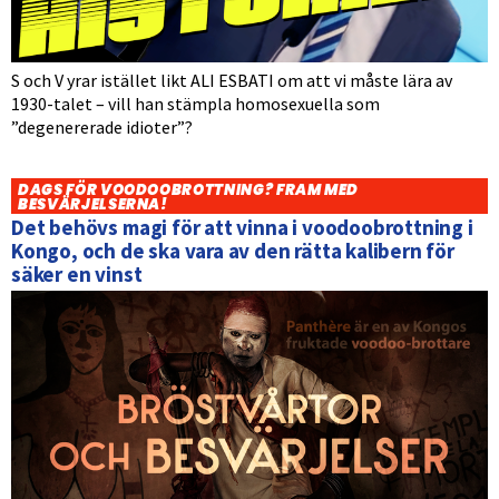
S och V yrar istället likt ALI ESBATI om att vi måste lära av
1930-talet – vill han stämpla homosexuella som
”degenererade idioter”?
DAGS FÖR VOODOOBROTTNING? FRAM MED
BESVÄRJELSERNA!
Det behövs magi för att vinna i voodoobrottning i
Kongo, och de ska vara av den rätta kalibern för
säker en vinst