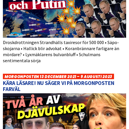
Droskdrottningen Strandhälls taxiresor för 500 000 • Säpo-
skojarna • Hallick blir advokat • Koranbrännare farligare än
mördare? • Lyxmäklarens bulvanbluff • Schulmans
sentimentala sörja
MORGONPOSTEN 13 DECEMBER 2021 – 9 AUGUSTI 2023
KÄRA LÄSARE! NU SÄGER VI PÅ MORGONPOSTEN
FARVÄL