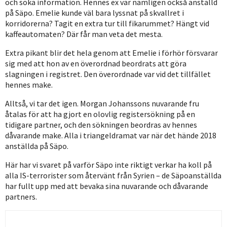
och söka information. Hennes ex var nämligen också anställd
på Säpo. Emelie kunde väl bara lyssnat på skvallret i
korridorerna? Tagit en extra tur till fikarummet? Hängt vid
kaffeautomaten? Där får man veta det mesta.
Extra pikant blir det hela genom att Emelie i förhör försvarar
sig med att hon av en överordnad beordrats att göra
slagningen i registret. Den överordnade var vid det tillfället
hennes make.
Alltså, vi tar det igen. Morgan Johanssons nuvarande fru
åtalas för att ha gjort en olovlig registersökning på en
tidigare partner, och den sökningen beordras av hennes
dåvarande make. Alla i triangeldramat var när det hände 2018
anställda på Säpo.
Här har vi svaret på varför Säpo inte riktigt verkar ha koll på
alla IS-terrorister som återvänt från Syrien – de Säpoanställda
har fullt upp med att bevaka sina nuvarande och dåvarande
partners.